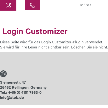
MENÜ
Central
ATEK Drive Solutions GmbH
Login Customizer
Siemensstraße 47
25462 Rellingen
Diese Seite wird für das Login Customizer-Plugin verwendet.
info@atek.de
Sie wird für Ihre Leser nicht sichtbar sein. Löschen Sie sie nicht.
+49 4101 7953-0
Open chat
Siemensstr. 47
Name
25462 Rellingen, Germany
Tel.: +49(0) 4101 7953-0
info@atek.de
Company Name