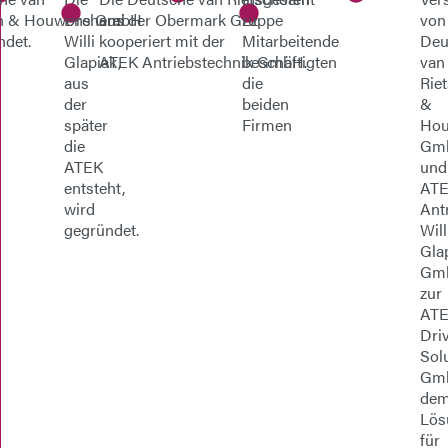
en & Houwens GmbH
Dreherei
aus der Obermark Gruppe
22
von
ndet.
Willi
kooperiert mit der
Mitarbeitende
Deu
Glapiak,
ATEK Antriebstechnik GmbH.
beschäftigten
van
aus
die
Rie
der
beiden
&
später
Firmen
Ho
die
Gm
ATEK
und
entsteht,
AT
wird
Ant
gegründet.
Will
Gla
Gm
zur
AT
Dri
Sol
Gm
de
Lös
für