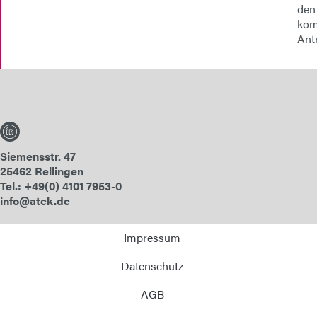
den
kom
Ant
Siemensstr. 47
25462 Rellingen
Tel.: +49(0) 4101 7953-0
info@atek.de
Impressum
Datenschutz
AGB