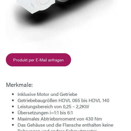
Produkt per E-Mail anfragen
Merkmale:
Inklusive
Motor
und
Getriebe
Getriebebaugrößen
HDVL 065 bis HDVL 140
Leistungsbereich
von 0,25 – 2,2KW
Übersetzungen
i=1:1 bis 6:1
Maximales Abtriebsmoment
von 430 Nm
Das Gehäuse und die Flansche enthalten
keine
Bohrungen und andere
Schmutznester
.