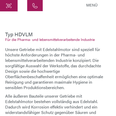
MENÜ
Zentrale
ATEK Drive Solutions GmbH
Siemensstraße 47
Typ HDVLM
Für die Pharma- und lebensmittelverarbeitende Industrie
25462 Rellingen
info@atek.de
Unsere
Getriebe mit Edelstahlmotor
sind speziell für
+49 4101 7953-0
höchste Anforderungen in der Pharma- und
lebensmittelverarbeitenden Industrie konzipiert. Die
sorgfältige Auswahl der Werkstoffe, das durchdachte
Design sowie die hochwertige
Chat öffnen
Oberflächenbeschaffenheit ermöglichen eine optimale
Reinigung und garantieren maximale Hygiene in
sensiblen Produktionsbereichen.
Name
Alle äußeren Bauteile unserer
Getriebe
mit
Edelstahlmotor
bestehen vollständig aus Edelstahl.
Firmenname
Dadurch wird Korrosion effektiv verhindert und ein
widerstandsfähiger Schutz gegenüber Säuren und