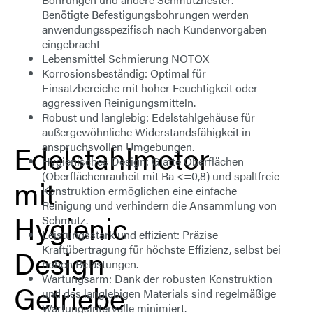
Benötigte Befestigungsbohrungen werden
anwendungsspezifisch nach Kundenvorgaben
eingebracht
Lebensmittel Schmierung
NOTOX
Korrosionsbeständig
: Optimal für
Einsatzbereiche mit hoher Feuchtigkeit oder
aggressiven Reinigungsmitteln.
Robust und langlebig
: Edelstahlgehäuse für
außergewöhnliche Widerstandsfähigkeit in
Edelstahlmotor
anspruchsvollen Umgebungen.
Hygienisches Design
: Glatte Oberflächen
(Oberflächenrauheit mit Ra <=0,8) und spaltfreie
mit
Konstruktion ermöglichen eine einfache
Reinigung und verhindern die Ansammlung von
Hygienic
Schmutz.
Leistungsstark und effizient
: Präzise
Kraftübertragung für höchste Effizienz, selbst bei
Design
hohen Belastungen.
Wartungsarm
: Dank der robusten Konstruktion
Getriebe
und des langlebigen Materials sind regelmäßige
Wartungsintervalle minimiert.