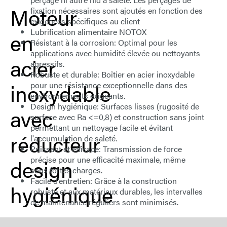
Moteur
fixation nécessaires sont ajoutés en fonction des
exigences spécifiques au client
Lubrification alimentaire
NOTOX
en
Résistant à la corrosion
: Optimal pour les
applications avec humidité élevée ou nettoyants
acier
agressifs.
Robuste et durable
: Boîtier en acier inoxydable
inoxydable
pour une résistance exceptionnelle dans des
environnements exigeants.
Design hygiénique
: Surfaces lisses (rugosité de
avec
surface avec Ra <=0,8) et construction sans joint
permettant un nettoyage facile et évitant
réducteur
l'accumulation de saleté.
Puissant et efficace
: Transmission de force
précise pour une efficacité maximale, même
design
sous fortes charges.
Facile d’entretien
: Grâce à la construction
hygiénique
robuste et aux matériaux durables, les intervalles
de maintenance réguliers sont minimisés.