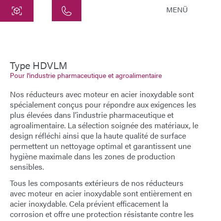
MENÜ
Centre
ATEK Drive Solutions GmbH
Siemensstraße 47
Type HDVLM
Pour l'industrie pharmaceutique et agroalimentaire
25462 Rellingen
info@atek.de
Nos
réducteurs avec moteur en acier inoxydable
sont
+49 4101 7953-0
spécialement conçus pour répondre aux exigences les
plus élevées dans l’industrie pharmaceutique et
agroalimentaire. La sélection soignée des matériaux, le
design réfléchi ainsi que la haute qualité de surface
Ouvrir le chat
permettent un nettoyage optimal et garantissent une
hygiène maximale dans les zones de production
sensibles.
Nom
Tous les composants extérieurs de nos
réducteurs
avec moteur en acier inoxydable
sont entièrement en
Nom de l'entreprise
acier inoxydable. Cela prévient efficacement la
corrosion et offre une protection résistante contre les