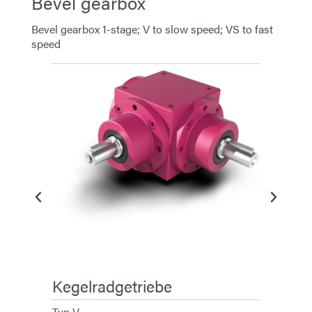
Bevel gearbox
Bevel gearbox 1-stage; V to slow speed; VS to fast
speed
Kegelr
Typ VS
Übersetzt 
Kegelradgetriebe
Typ V