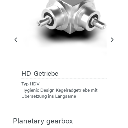
Typ HDVS
Hygienic D
Übersetzun
HD-Getriebe
Typ HDV
Hygienic Design Kegelradgetriebe mit
Übersetzung ins Langsame
Planetary gearbox