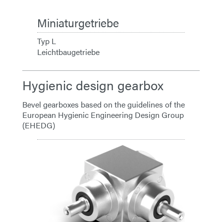
Miniaturgetriebe
Typ L
Leichtbaugetriebe
Hygienic design gearbox
Bevel gearboxes based on the guidelines of the
European Hygienic Engineering Design Group
(EHEDG)
HD-Get
Typ HDVS
Hygienic D
Übersetzun