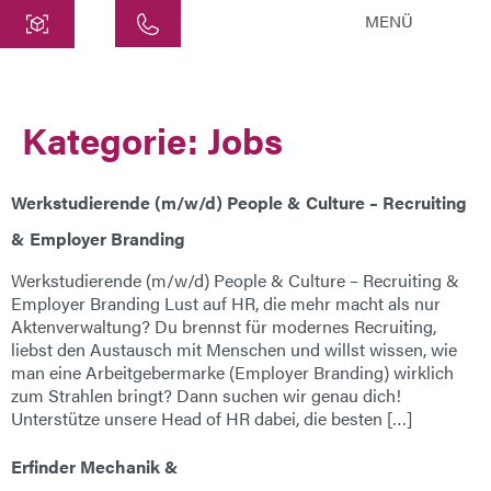
MENÜ
Zentrale
ATEK Drive Solutions GmbH
Kategorie:
Jobs
Siemensstraße 47
25462 Rellingen
info@atek.de
Werkstudierende (m/w/d) People & Culture – Recruiting
+49 4101 7953-0
& Employer Branding
Werkstudierende (m/w/d) People & Culture – Recruiting &
Employer Branding Lust auf HR, die mehr macht als nur
Chat öffnen
Aktenverwaltung? Du brennst für modernes Recruiting,
liebst den Austausch mit Menschen und willst wissen, wie
man eine Arbeitgebermarke (Employer Branding) wirklich
Name
zum Strahlen bringt? Dann suchen wir genau dich!
Unterstütze unsere Head of HR dabei, die besten […]
Firmenname
Erfinder Mechanik &