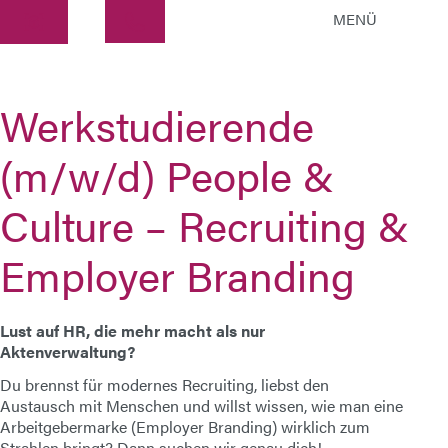
MENÜ
Zentrale
ATEK Drive Solutions GmbH
Werkstudierende
Siemensstraße 47
(m/w/d) People &
25462 Rellingen
info@atek.de
Culture – Recruiting &
+49 4101 7953-0
Employer Branding
Chat öffnen
Lust auf HR, die mehr macht als nur
Aktenverwaltung?
Name
Du brennst für modernes Recruiting, liebst den
Austausch mit Menschen und willst wissen, wie man eine
Firmenname
Arbeitgebermarke (Employer Branding) wirklich zum
Strahlen bringt? Dann suchen wir genau dich!