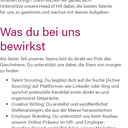
Unterstütze unsere Head of HR dabei, die besten Talente
E-Mail
für uns zu gewinnen und wachse mit deinen Aufgaben.
Anschrift
Was du bei uns
Nachricht
bewirkst
Als fester Teil unseres Teams bist du direkt am Puls des
Geschehens. Du unterstützt uns dabei, die Stars von morgen
zu finden:
Talent Scouting:
Du begibst dich auf die Suche (Active
Sourcing) auf Plattformen wie LinkedIn oder Xing und
Nachricht senden
sprichst potenzielle Kandidat:innen direkt an und
organisierst Gespräche.
Creative Writing:
Du erstellst und veröffentlichst
Stellenanzeigen, die aus der Masse herausstechen.
Employer Branding:
Du unterstützt uns beim Ausbau
unserer Online-Präsenz im HR- und Employer-
Branding-Bereich und hilfst dabei, unsere Marketing-