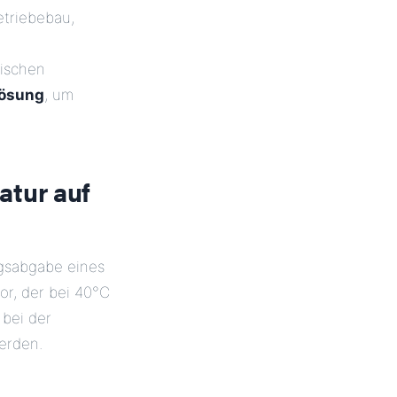
triebebau,
fischen
lösung
, um
atur auf
ngsabgabe eines
or, der bei 40°C
 bei der
rden.