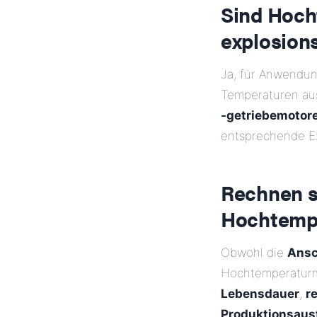
Sind Hoch
explosion
Ja, für Anwendun
Temperaturen au
-getriebemotor
entsprechende Ex
Rechnen s
Hochtemp
Obwohl die
Ansc
Hochtemperaturmo
Lebensdauer
,
r
Produktionsausf