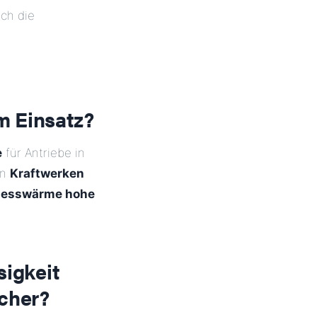
uch die
m Einsatz?
e
für Antriebe in
in
Kraftwerken
zesswärme hohe
sigkeit
cher?