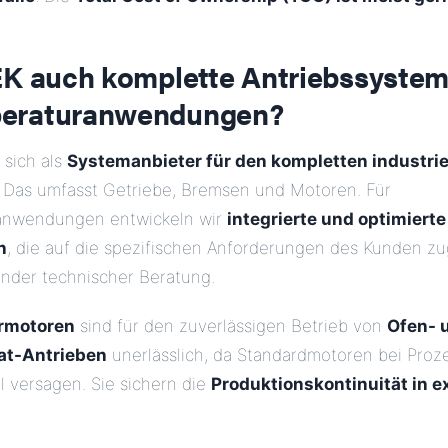
EK auch komplette Antriebssystem
eraturanwendungen?
 sich als
Systemanbieter für den kompletten industrie
. Das umfasst Getriebe, Bremsen und Motoren. Für
anwendungen entwickeln wir
integrierte und optimierte
n
, die auf die spezifischen Anforderungen des Kunden zu
ender technischer Beratung.
rmotoren
sind für den zuverlässigen Betrieb von
Ofen- 
at-Antrieben
unerlässlich, da Standardmotoren bei Pro
l versagen. Sie sichern die
Produktionskontinuität in 