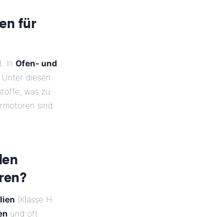
en für
. In
Ofen- und
. Unter diesen
toffe, was zu
rmotoren sind
den
ren?
lien
(Klasse H
en
und oft