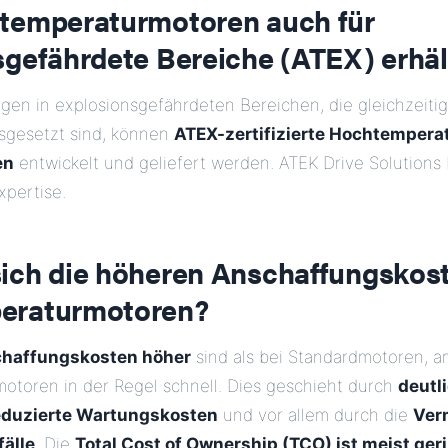
temperaturmotoren auch für
sgefährdete Bereiche (ATEX) erhäl
gen in explosionsgefährdeten Bereichen, die gleichzeiti
sgesetzt sind, können
ATEX-zertifizierte Hochtemper
en
entwickelt und geliefert werden. ATEK Drive Solutions 
pertise.
ich die höheren Anschaffungskost
eraturmotoren?
haffungskosten höher
sind als bei Standardmotoren, am
toren in der Regel schnell. Dies geschieht durch
deutl
eduzierte Wartungskosten
und vor allem durch die
Ver
älle
. Die
Total Cost of Ownership (TCO) ist meist ger