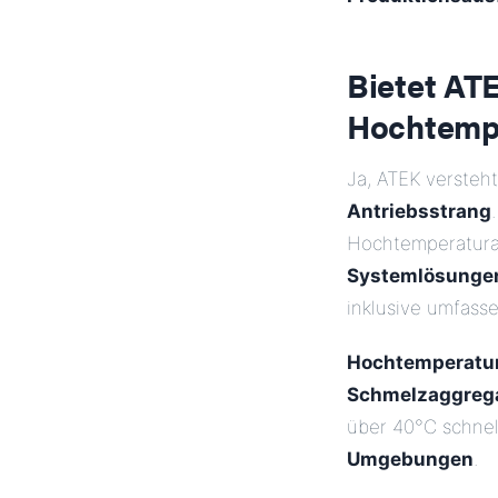
Bietet AT
Hochtemp
Ja, ATEK versteht
Antriebsstrang
Hochtemperatur
Systemlösunge
inklusive umfass
Hochtemperatu
Schmelzaggreg
über 40°C schnel
Umgebungen
.