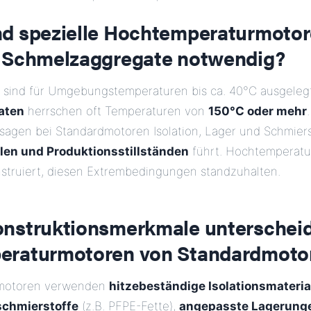
d spezielle Hochtemperaturmotor
 Schmelzaggregate notwendig?
sind für Umgebungstemperaturen bis ca. 40°C ausgelegt
aten
herrschen oft Temperaturen von
150°C oder mehr
agen bei Standardmotoren Isolation, Lager und Schmiers
len und Produktionsstillständen
führt. Hochtemperatu
onstruiert, diesen Extrembedingungen standzuhalten.
nstruktionsmerkmale unterschei
eraturmotoren von Standardmoto
motoren verwenden
hitzebeständige Isolationsmateria
schmierstoffe
(z.B. PFPE-Fette),
angepasste Lagerung