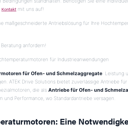
n Bedingungen standhalten. Benötigen Sie eine individue
Kontakt
t
mit uns auf!
ne maßgeschneiderte Antriebslösung für Ihre Hochtemper
e Beratung anfordern!
ochtemperaturmotoren für Industrieanwendungen
motoren für Ofen- und Schmelzaggregate
: Leistung 
n. ATEK Drive Solutions bietet zuverlässige Antriebe fü
ezialmotoren, die als
Antriebe für Ofen- und Schmelz
on und Performance, wo Standardantriebe versagen.
raturmotoren: Eine Notwendigkei