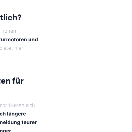
tlich?
g hohen
aturmotoren und
bietet hier
en für
ortisieren sich
ich längere
meidung teurer
inger
.