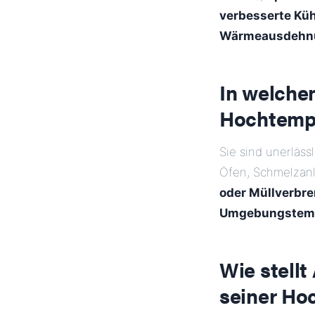
verbesserte Kü
Wärmeausdehnu
In welch
Hochtempe
Sie sind unerläss
Öfen, Schmelzanl
oder Müllverbr
Umgebungstem
Wie stellt
seiner Ho