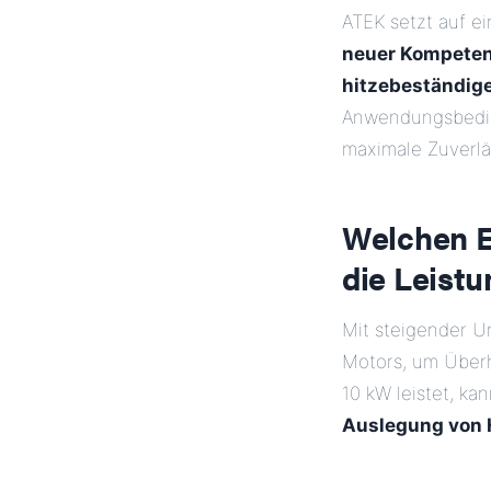
ATEK setzt auf e
neuer Kompeten
hitzebeständige
Anwendungsbedin
maximale Zuverlä
Welchen E
die Leistu
Mit steigender U
Motors, um Überh
10 kW leistet, k
Auslegung von 