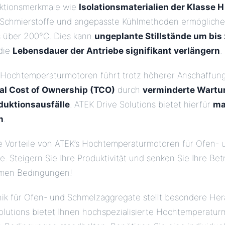
uktionsmerkmale wie
Isolationsmaterialien der Klasse H
Schmierstoffe und angepasste Kühlmethoden ermöglichen
s über 200°C. Dies kann
ungeplante Stillstände um bis
die
Lebensdauer der Antriebe signifikant verlängern
.
in Hochtemperaturmotoren führt trotz höherer Anschaffun
al Cost of Ownership (TCO)
durch
verminderte Wartu
duktionsausfälle
. ATEK Drive Solutions bietet hierfür
ma
n
.
e Vorteile von ATEK’s Hochtemperaturmotoren für Ofen- 
 Steigern Sie Ihre Produktivität und senken Sie Ihre Bet
emen Bedingungen!
nik für Ofen- und Schmelzaggregate stellt besondere He
Solutions bietet Ihnen hochspezialisierte Hochtemperatur