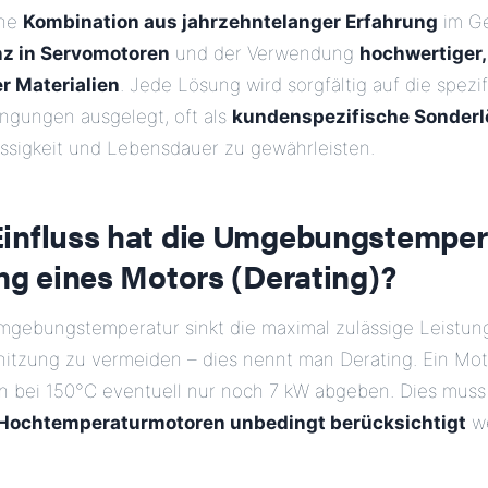
ine
Kombination aus jahrzehntelanger Erfahrung
im Ge
z in Servomotoren
und der Verwendung
hochwertiger,
r Materialien
. Jede Lösung wird sorgfältig auf die spezi
gungen ausgelegt, oft als
kundenspezifische Sonder
ssigkeit und Lebensdauer zu gewährleisten.
influss hat die Umgebungstemper
ng eines Motors (Derating)?
mgebungstemperatur sinkt die maximal zulässige Leistu
itzung zu vermeiden – dies nennt man Derating. Ein Mot
ann bei 150°C eventuell nur noch 7 kW abgeben. Dies muss
Hochtemperaturmotoren unbedingt berücksichtigt
we