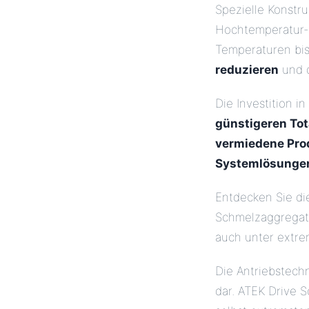
Spezielle Konstr
Hochtemperatur-
Temperaturen bi
reduzieren
und 
Die Investition 
günstigeren Tot
vermiedene Pro
Systemlösunge
Entdecken Sie di
Schmelzaggregate.
auch unter extr
Die Antriebstech
dar. ATEK Drive 