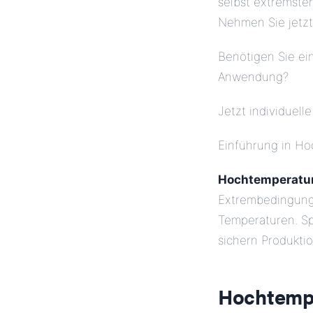
selbst extremste
Nehmen Sie jetz
Benötigen Sie ei
Anwendung?
Jetzt individuell
Einführung in H
Hochtemperatur
Extrembedingunge
Temperaturen. Sp
sichern Produkti
Hochtempe