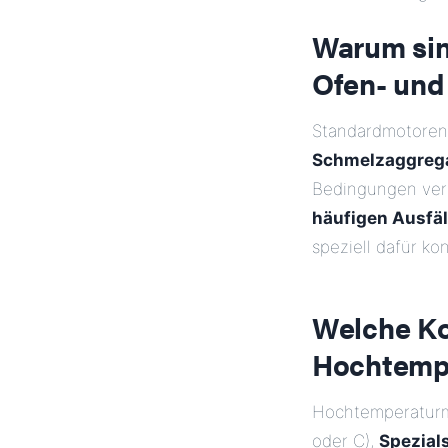
Warum sin
Ofen- und
Standardmotoren 
Schmelzaggreg
Bedingungen vers
häufigen Ausfäl
speziell dafür k
Welche Ko
Hochtemp
Hochtemperatur
oder C),
Spezial