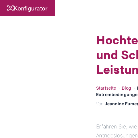
Konfigurator
Zentrale
ATEK Drive Solutions GmbH
Hochte
Siemensstraße 47
und Sc
25462 Rellingen
info@atek.de
Leistu
+49 4101 7953-0
Startseite
Blog
›
›
Extrembedingunge
Chat öffnen
Von
Jeannine Fume
Erfahren Sie, wie
Antriebslösungen