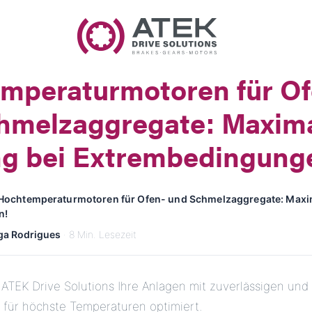
Name
Firmenname
mperaturmotoren für Of
E-Mail
hmelzaggregate: Maxim
Anschrift
ng bei Extrembedingung
Nachricht
Hochtemperaturmotoren für Ofen- und Schmelzaggregate: Maxim
n!
ga Rodrigues
· 8 Min. Lesezeit
 ATEK Drive Solutions Ihre Anlagen mit zuverlässigen und 
Nachricht senden
 für höchste Temperaturen optimiert.