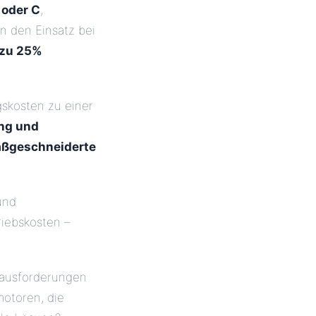
 oder C
,
 den Einsatz bei
 zu 25%
gskosten zu einer
ng und
ßgeschneiderte
und
riebskosten –
rausforderungen
motoren, die