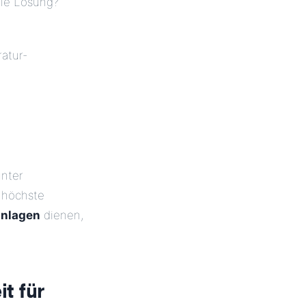
lle Lösung?
atur-
unter
r höchste
anlagen
dienen,
t für