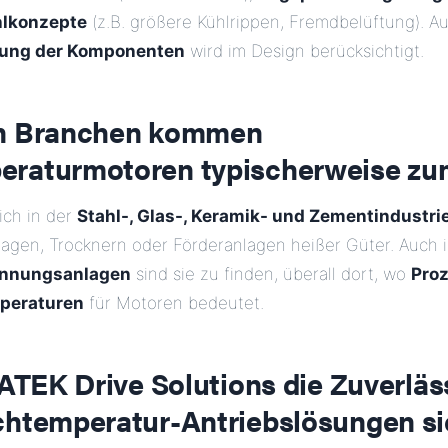
hlkonzepte
(z.B. größere Kühlrippen, Fremdbelüftung). A
ng der Komponenten
wird im Design berücksichtigt.
en Branchen kommen
raturmotoren typischerweise zu
lich in der
Stahl-, Glas-, Keramik- und Zementindustri
agen, Trocknern oder Förderanlagen heißer Güter. Auch 
ennungsanlagen
sind sie zu finden, überall dort, wo
Pro
peraturen
für Motoren bedeutet.
 ATEK Drive Solutions die Zuverläs
chtemperatur-Antriebslösungen si