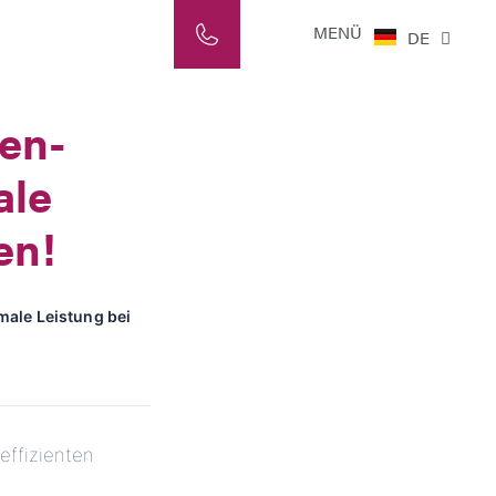
NL
MENÜ
DE
IT
en-
ale
en!
ale Leistung bei
effizienten