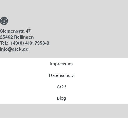
E-Mail
Anschrift
Siemensstr. 47
25462 Rellingen
Nachricht
Tel.: +49(0) 4101 7953-0
info@atek.de
Impressum
Datenschutz
AGB
Nachricht senden
Blog