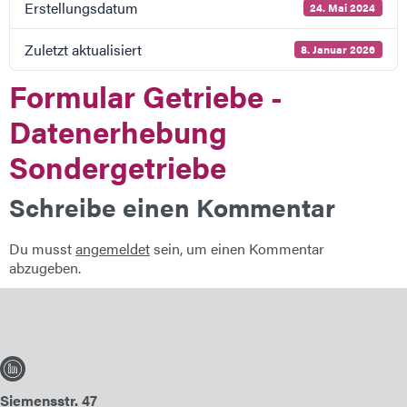
Erstellungsdatum
24. Mai 2024
E-Mail
Zuletzt aktualisiert
8. Januar 2026
Anschrift
Formular Getriebe -
Datenerhebung
Nachricht
Sondergetriebe
Schreibe einen Kommentar
Du musst
angemeldet
sein, um einen Kommentar
abzugeben.
Nachricht senden
Siemensstr. 47