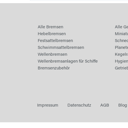
Alle Bremsen
Alle G
Hebelbremsen
Miniat
Festsattelbremsen
Schnec
Schwimmsattelbremsen
Planet
Wellenbremsen
Kegelr
Wellenbremsanlagen für Schiffe
Hygien
Bremsenzubehör
Getrie
Impressum
Datenschutz
AGB
Blog