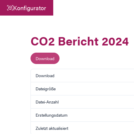
Konfigurator
Zentrale
ATEK Drive Solutions GmbH
CO2 Bericht 2024
Siemensstraße 47
25462 Rellingen
Download
info@atek.de
+49 4101 7953-0
Download
Dateigröße
Chat öffnen
Datei-Anzahl
Erstellungsdatum
Zuletzt aktualisiert