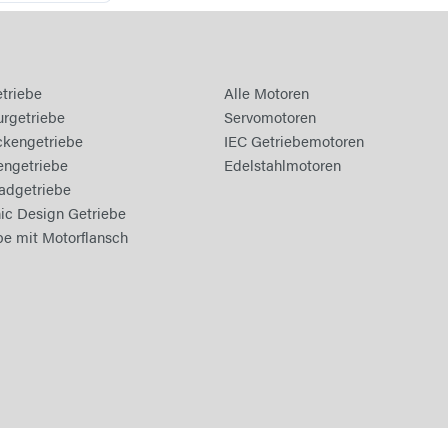
etriebe
Alle Motoren
urgetriebe
Servomotoren
kengetriebe
IEC Getriebemotoren
engetriebe
Edelstahlmotoren
adgetriebe
ic Design Getriebe
be mit Motorflansch