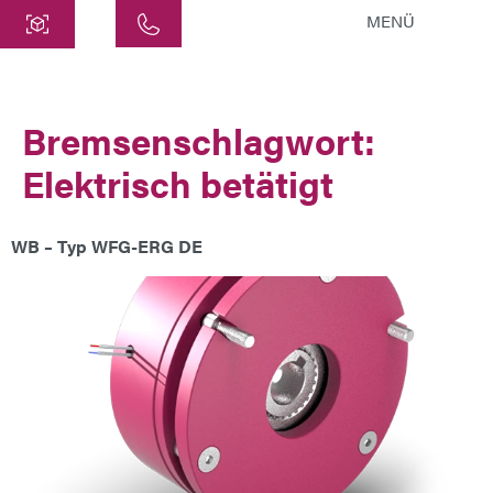
MENÜ
Zentrale
ATEK Drive Solutions GmbH
Bremsenschlagwort:
Siemensstraße 47
Elektrisch betätigt
25462 Rellingen
info@atek.de
+49 4101 7953-0
WB – Typ WFG-ERG DE
Chat öffnen
Name
Firmenname