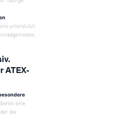
ür häufige
.
ren
ons unterstützt
rnradgetriebes.
iv.
ür ATEX-
sbesondere
bietet eine
der die