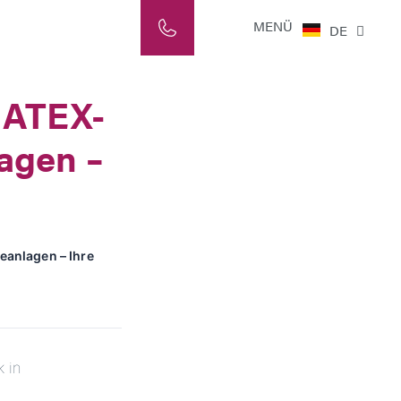
NL
MENÜ
DE
IT
: ATEX-
agen –
eanlagen – Ihre
k in