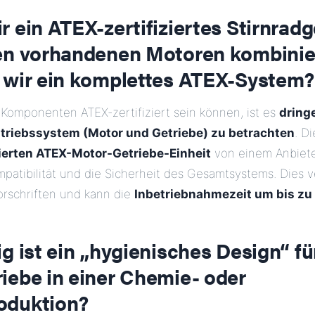
 ein ATEX-zertifiziertes Stirnradg
en vorhandenen Motoren kombinie
 wir ein komplettes ATEX-System?
Komponenten ATEX-zertifiziert sein können, ist es
dring
triebssystem (Motor und Getriebe) zu betrachten
. D
zierten ATEX-Motor-Getriebe-Einheit
von einem Anbiete
patibilität und die Sicherheit des Gesamtsystems. Dies v
orschriften und kann die
Inbetriebnahmezeit um bis zu
g ist ein „hygienisches Design“ fü
iebe in einer Chemie- oder
oduktion?