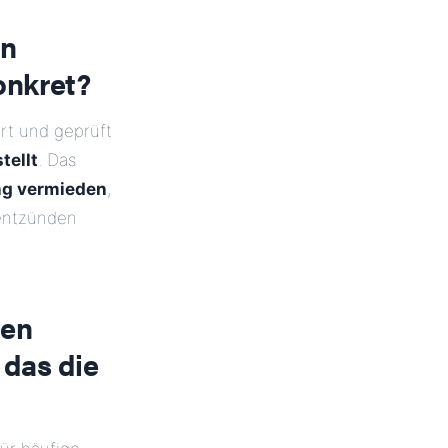
in
onkret?
ert und geprüft
tellt
. Das
ng vermieden
,
entzünden
hen
 das die