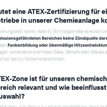
et eine ATEX-Zertifizierung für e
etriebe in unserer Chemieanlage k
zierung stellt sicher, dass Ihr Stirnradgetriebe so konstrui
plosionsgefährdeten Bereichen keine Zündquelle dars
rden
Funkenbildung oder übermäßige Hitzeentwicklu
lagen vorhandene brennbare Gase, Dämpfe oder Stäube 
rfüllt die EU-Sicherheitsrichtlinien.
EX-Zone ist für unseren chemisc
eich relevant und wie beeinflusst
uswahl?