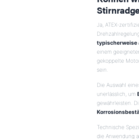
Stirnradg
Ja, ATEX-zertifiz
Drehzahlregelun
typischerweise 
einem geeignete
gekoppelte Motor
sein.
Die Auswahl ein
unerlässlich, um
gewährleisten. D
Korrosionsbest
Technische Spezi
die Anwendung a