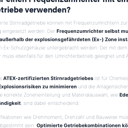
etriebe verwenden?
ierte Stirnradgetriebe können mit Frequenzumrichtern zur
g eingesetzt werden. Der
Frequenzumrichter selbst mu
außerhalb der explosionsgefährdeten (Ex-) Zone insta
n Ex-Schutzgehäuse untergebracht werden. Der mit dem
 muss ebenfalls für den Umrichterbetrieb geeignet und AT
es
ATEX-zertifizierten Stirnradgetriebes
ist für Chemie
Explosionsrisiken zu minimieren
und die Anlagensicher
ie korrekte Zoneneinteilung und Materialauswahl, wie
Ede
ändigkeit
, sind dabei entscheidend.
fikationen wie Drehmoment, Drehzahl und Bauweise müs
bgestimmt sein.
Optimierte Getriebekombinationen kö