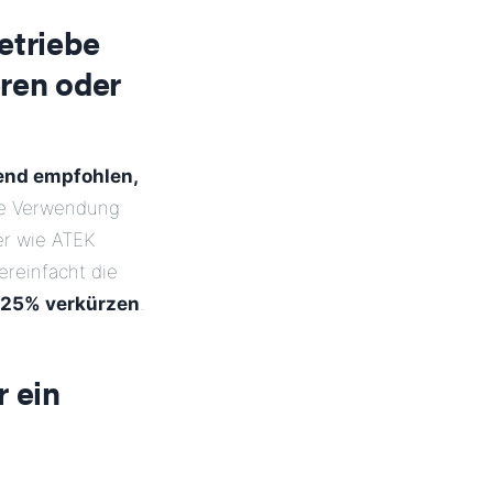
etriebe
ren oder
end empfohlen,
ie Verwendung
r wie ATEK
ereinfacht die
 25% verkürzen
.
r ein