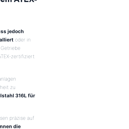
ss jedoch
lliert
oder in
 Getriebe
EX-zertifiziert
anlagen
heit zu
lstahl 316L für
sen präzise auf
nnen die