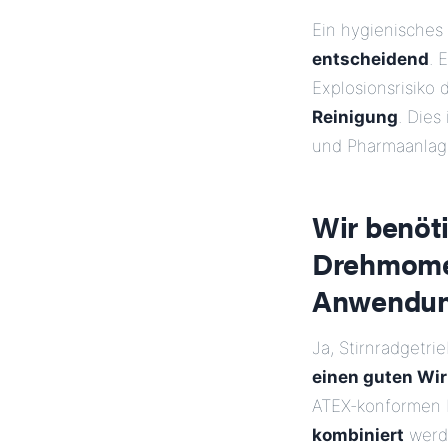
Ein hygienisches
entscheidend
. 
Explosionsrisiko 
Reinigung
. Dies
und Pharmaanlag
Wir benöt
Drehmoment
Anwendung
Ja, Stirnradgetr
einen guten Wi
ATEX-konformen
kombiniert
werde