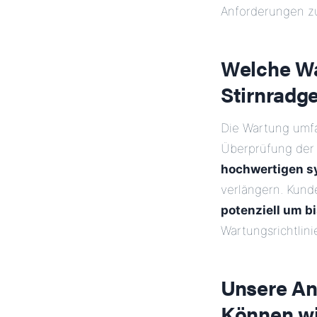
Anforderungen zu
Welche Wa
Stirnradg
Die Wartung umfa
Überprüfung der
hochwertigen s
verlängern. Kund
potenziell um 
Wartungsrichtlini
Unsere An
Können wi