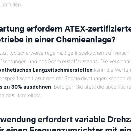
 erfüllen.
rtung erfordern ATEX-zertifiziert
etriebe in einer Chemieanlage?
sst typischerweise regelmäßige Inspektionen auf Verschle
 Dichtungen und des Schmierstoffzustands. Die Verwend
ynthetischen Langzeitschmierstoffen
kann die Wartun
enspezifische Lösungen mit Spezialdichtungen können d
bis zu 30% ausdehnen
. Befolgen Sie stets die spezifisch
en des Herstellers.
wendung erfordert variable Drehz
r einen Frequenzumrichter mit e