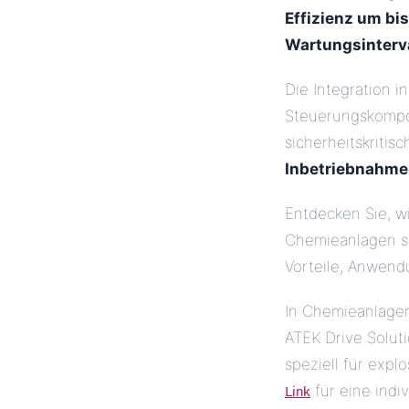
Effizienz um bi
Wartungsinterva
Die Integration 
Steuerungskompon
sicherheitskritisc
Inbetriebnahme
Entdecken Sie, wi
Chemieanlagen si
Vorteile, Anwend
In Chemieanlagen
ATEK Drive Solut
speziell für expl
Link
für eine indi