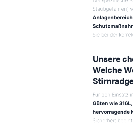
Die spezifische A
Staubgefahren) 
Anlagenbereiche
Schutzmaßnah
Sie bei der korr
Unsere ch
Welche We
Stirnradge
Für den Einsatz 
Güten wie 316L,
hervorragende 
Sicherheit beein