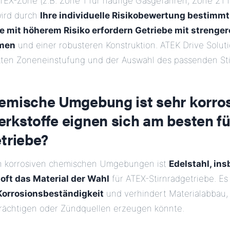
TEX-Zone (z.B. Zone 1 für häufige Gasgefahren, Zone 21 f
wird durch
Ihre individuelle Risikobewertung bestimmt
 mit höherem Risiko erfordern Getriebe mit strenge
men
und einer robusteren Konstruktion. ATEK Drive Soluti
ekten Zoneneinstufung und der Auswahl des passenden Sti
emische Umgebung ist sehr korros
rkstoffe eignen sich am besten f
triebe?
in korrosiven chemischen Umgebungen ist
Edelstahl, in
 oft das Material der Wahl
für ATEX-Stirnradgetriebe. Es 
Korrosionsbeständigkeit
und verhindert Materialabbau, 
trächtigen oder Zündquellen erzeugen könnte.