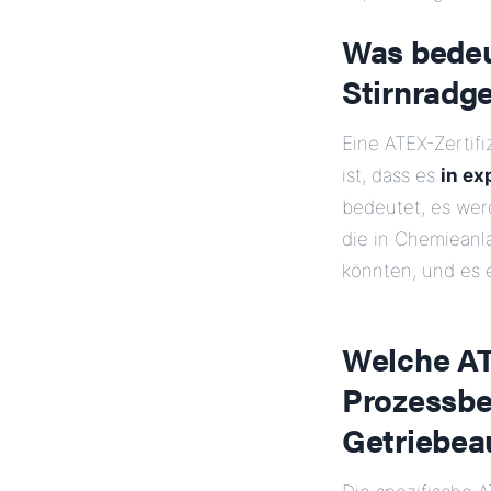
Was bedeut
Stirnradg
Eine ATEX-Zertifi
ist, dass es
in ex
bedeutet, es we
die in Chemiean
könnten, und es e
Welche AT
Prozessber
Getriebea