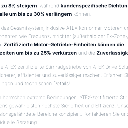
s zu 8% steigern
, während
kundenspezifische Dichtu
lle um bis zu 30% verlängern
können.
in das Gesamtsystem, inklusive ATEX-konformer Motoren u
enten wie Frequenzumrichter (außerhalb der Ex-Zone), 
h.
Zertifizierte Motor-Getriebe-Einheiten können die
zeiten um bis zu 25% verkürzen
und die
Zuverlässigk
e ATEX-zertifizierte Stirnradgetriebe von ATEK Drive Solu
cherer, effizienter und zuverlässiger machen. Erfahren S
ungen und technischen Details!
 herrschen extreme Bedingungen. ATEX-zertifizierte Sti
ions gewährleisten höchste Sicherheit und Effizienz. Uns
osionsgefährdete Bereiche konzipiert. Kontaktieren Sie u
viduelle Beratung.