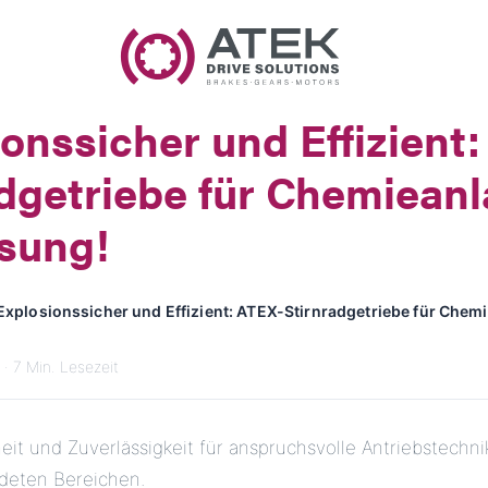
Name
Firmenname
onssicher und Effizient
E-Mail
adgetriebe für Chemieanl
Anschrift
ösung!
Nachricht
Explosionssicher und Effizient: ATEX-Stirnradgetriebe für Chemi
· 7 Min. Lesezeit
it und Zuverlässigkeit für anspruchsvolle Antriebstechni
Nachricht senden
deten Bereichen.