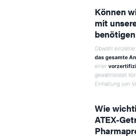
Können wir
mit unser
benötigen
Obwohl einzelne 
das gesamte An
einer
vorzertifi
gewährleistet Kom
Einhaltung von V
Wie wichti
ATEX-Getr
Pharmapr