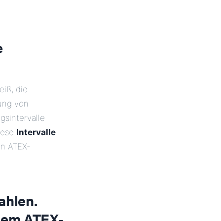
e
iß, die
ung von
gsintervalle
iese
Intervalle
en ATEX-
ahlen.
inem ATEX-