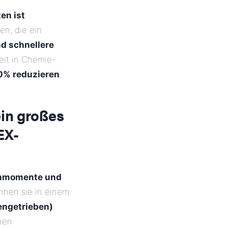
en ist
en, die ein
nd schnellere
heit in Chemie-
0% reduzieren
.
ein großes
EX-
hmomente und
nnen sie in einem
engetrieben)
hen