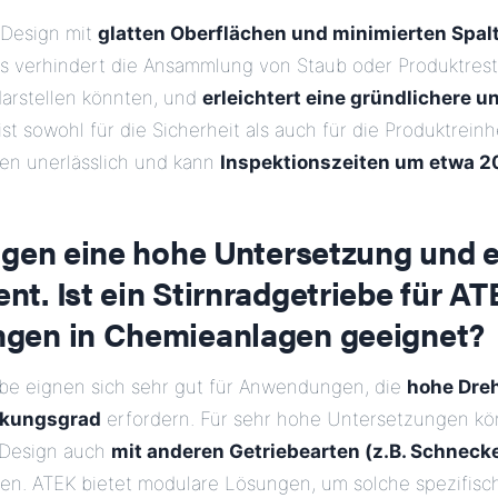
 Design mit
glatten Oberflächen und minimierten Spalt
Es verhindert die Ansammlung von Staub oder Produktrest
darstellen könnten, und
erleichtert eine gründlichere u
 ist sowohl für die Sicherheit als auch für die Produktrein
en unerlässlich und kann
Inspektionszeiten um etwa 2
igen eine hohe Untersetzung und 
. Ist ein Stirnradgetriebe für AT
en in Chemieanlagen geeignet?
iebe eignen sich sehr gut für Anwendungen, die
hohe Dre
rkungsgrad
erfordern. Für sehr hohe Untersetzungen kö
 Design auch
mit anderen Getriebearten (z.B. Schneck
n. ATEK bietet modulare Lösungen, um solche spezifisc