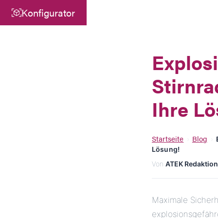
Konfigurator
Zentrale
ATEK Drive Solutions GmbH
Explosi
Siemensstraße 47
Stirnr
25462 Rellingen
info@atek.de
Ihre L
+49 4101 7953-0
Startseite
Blog
›
›
Lösung!
Chat öffnen
Von
ATEK Redaktion
Maximale Sicherhe
explosionsgefähr