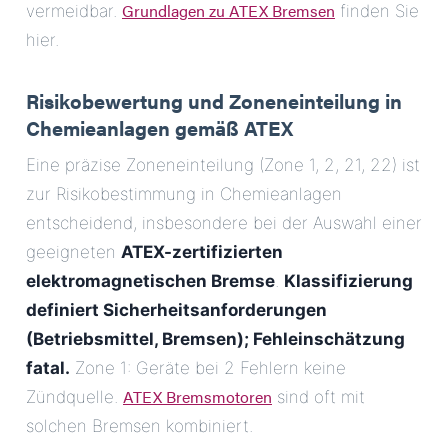
Grundlagen zu ATEX Bremsen
vermeidbar.
finden Sie
hier.
Risikobewertung und Zoneneinteilung in
Chemieanlagen gemäß ATEX
Eine präzise Zoneneinteilung (Zone 1, 2, 21, 22) ist
zur Risikobestimmung in Chemieanlagen
entscheidend, insbesondere bei der Auswahl einer
geeigneten
ATEX-zertifizierten
elektromagnetischen Bremse
.
Klassifizierung
definiert Sicherheitsanforderungen
(Betriebsmittel, Bremsen); Fehleinschätzung
fatal.
Zone 1: Geräte bei 2 Fehlern keine
ATEX Bremsmotoren
Zündquelle.
sind oft mit
solchen Bremsen kombiniert.