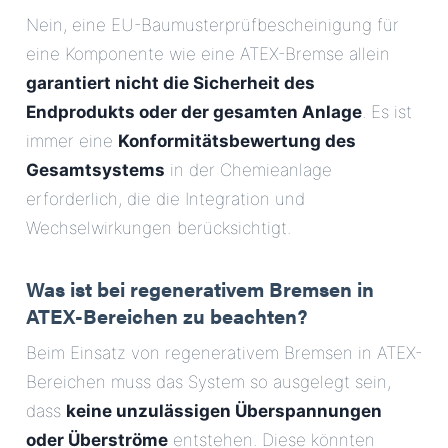
Nein, eine EU-Baumusterprüfbescheinigung für
eine Komponente wie eine ATEX-Bremse allein
garantiert nicht die Sicherheit des
Endprodukts oder der gesamten Anlage
. Es ist
immer eine
Konformitätsbewertung des
Gesamtsystems
in der Chemieanlage
erforderlich, die die Integration und
Wechselwirkungen berücksichtigt.
Was ist bei regenerativem Bremsen in
ATEX-Bereichen zu beachten?
Beim Einsatz von regenerativem Bremsen in ATEX-
Bereichen muss das System so ausgelegt sein,
dass
keine unzulässigen Überspannungen
oder Überströme
entstehen. Diese könnten