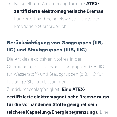
Beispielhafte Anforderung für eine
ATEX-
zertifizierte elektromagnetische Bremse
:
Für Zone 1 sind beispielsweise Geräte der
Kategorie 2G erforderlich.
Berücksichtigung von Gasgruppen (IIB,
IIC) und Staubgruppen (IIIB, IIIC)
Die Art des explosiven Stoffes in der
Chemieanlage ist relevant. Gasgruppen (z.B. IIC
für Wasserstoff) und Staubgruppen (z.B. IIIC für
leitfähige Stäube) bestimmen die
Zünddurchschlagfähigkeit.
Eine ATEX-
zertifizierte elektromagnetische Bremse muss
für die vorhandenen Stoffe geeignet sein
(sichere Kapselung/Energiebegrenzung).
Eine