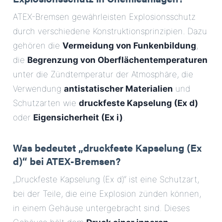
ATEX-Bremsen gewährleisten Explosionsschutz
durch verschiedene Konstruktionsprinzipien. Dazu
gehören die
Vermeidung von Funkenbildung
,
die
Begrenzung von Oberflächentemperaturen
unter die Zündtemperatur der Atmosphäre, die
Verwendung
antistatischer Materialien
und
Schutzarten wie
druckfeste Kapselung (Ex d)
oder
Eigensicherheit (Ex i)
.
Was bedeutet „druckfeste Kapselung (Ex
d)“ bei ATEX-Bremsen?
„Druckfeste Kapselung (Ex d)“ ist eine Schutzart,
bei der Teile, die eine Explosion zünden können,
in einem Gehäuse untergebracht sind. Dieses