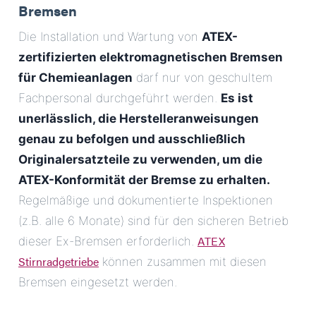
Bremsen
Die Installation und Wartung von
ATEX-
zertifizierten elektromagnetischen Bremsen
für Chemieanlagen
darf nur von geschultem
Fachpersonal durchgeführt werden.
Es ist
unerlässlich, die Herstelleranweisungen
genau zu befolgen und ausschließlich
Originalersatzteile zu verwenden, um die
ATEX-Konformität der Bremse zu erhalten.
Regelmäßige und dokumentierte Inspektionen
(z.B. alle 6 Monate) sind für den sicheren Betrieb
ATEX
dieser Ex-Bremsen erforderlich.
Stirnradgetriebe
können zusammen mit diesen
Bremsen eingesetzt werden.