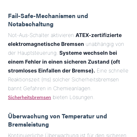
Fail-Safe-Mechanismen und
Notabschaltung
Not-Aus-Schalter aktivieren
ATEX-zertifizierte
elektromagnetische Bremsen
unabhängig von
der Hauptsteuerung.
Systeme wechseln bei
einem Fehler in einen sicheren Zustand (oft
stromloses Einfallen der Bremse).
Eine schnelle
Reaktionszeit (ms) solcher Sicherheitsbremsen
bannt Gefahren in Chemieanlagen.
Sicherheitsbremsen
bieten Lösungen.
Überwachung von Temperatur und
Bremsleistung
Kontinuierliche Überwachung ist für den sicheren