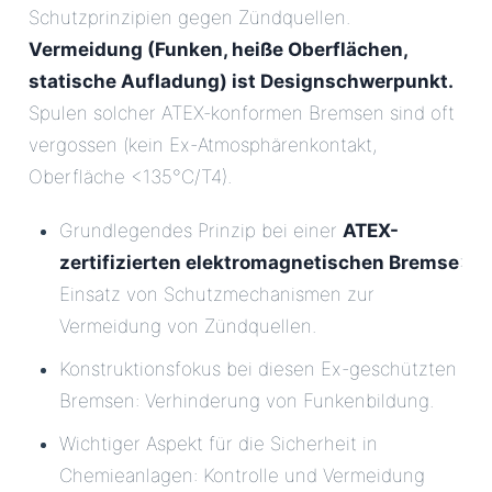
Schutzprinzipien gegen Zündquellen.
Vermeidung (Funken, heiße Oberflächen,
statische Aufladung) ist Designschwerpunkt.
Spulen solcher ATEX-konformen Bremsen sind oft
vergossen (kein Ex-Atmosphärenkontakt,
Oberfläche <135°C/T4).
Grundlegendes Prinzip bei einer
ATEX-
zertifizierten elektromagnetischen Bremse
:
Einsatz von Schutzmechanismen zur
Vermeidung von Zündquellen.
Konstruktionsfokus bei diesen Ex-geschützten
Bremsen: Verhinderung von Funkenbildung.
Wichtiger Aspekt für die Sicherheit in
Chemieanlagen: Kontrolle und Vermeidung