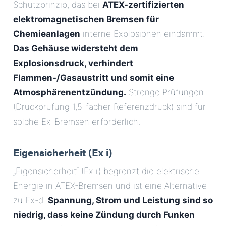
Schutzprinzip, das bei
ATEX-zertifizierten
elektromagnetischen Bremsen für
Chemieanlagen
interne Explosionen eindämmt.
Das Gehäuse widersteht dem
Explosionsdruck, verhindert
Flammen-/Gasaustritt und somit eine
Atmosphärenentzündung.
Strenge Prüfungen
(Druckprüfung 1,5-facher Referenzdruck) sind für
solche Ex-Bremsen erforderlich.
Eigensicherheit (Ex i)
„Eigensicherheit“ (Ex i) begrenzt die elektrische
Energie in ATEX-Bremsen und ist eine Alternative
zu Ex-d.
Spannung, Strom und Leistung sind so
niedrig, dass keine Zündung durch Funken