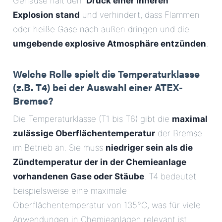
Gehäuse hält dem
Druck einer inneren
Explosion stand
und verhindert, dass Flammen
oder heiße Gase nach außen dringen und die
umgebende explosive Atmosphäre entzünden
.
Welche Rolle spielt die Temperaturklasse
(z.B. T4) bei der Auswahl einer ATEX-
Bremse?
Die Temperaturklasse (T1 bis T6) gibt die
maximal
zulässige Oberflächentemperatur
der Bremse
im Betrieb an. Sie muss
niedriger sein als die
Zündtemperatur der in der Chemieanlage
vorhandenen Gase oder Stäube
. T4 bedeutet
beispielsweise eine maximale
Oberflächentemperatur von 135°C, was für viele
Anwendungen in Chemieanlagen relevant ist.