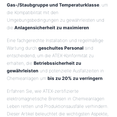
Gas-/Staubgruppe und Temperaturklasse
, um
die Kompatibilität mit den
Umgebungsbedingungen zu gewährleisten und
die
Anlagensicherheit zu maximieren
.
Eine fachgerechte Installation und regelmäßige
Wartung durch
geschultes Personal
sind
entscheidend, um die ATEX-Konformität zu
erhalten, die
Betriebssicherheit zu
gewährleisten
und potenzielle Ausfallzeiten in
Chemieanlagen um
bis zu 20% zu verringern
.
Erfahren Sie, wie ATEX-zertifizierte
elektromagnetische Bremsen in Chemieanlagen
Leben retten und Produktionsausfälle verhindern.
Dieser Artikel beleuchtet die wichtigsten Aspekte,