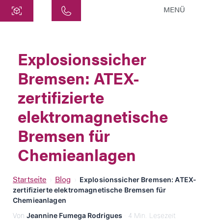
MENÜ
Zentrale
ATEK Drive Solutions GmbH
Explosionssicher
Siemensstraße 47
Bremsen: ATEX-
25462 Rellingen
info@atek.de
zertifizierte
+49 4101 7953-0
elektromagnetische
Bremsen für
Chat öffnen
Chemieanlagen
Name
Startseite
Blog
›
›
Explosionssicher Bremsen: ATEX-
zertifizierte elektromagnetische Bremsen für
Firmenname
Chemieanlagen
Von
Jeannine Fumega Rodrigues
· 4 Min. Lesezeit