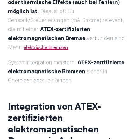
oder thermische Effekte (auch bei Fehlern)
möglich ist.
Dies ist oft für
Sensorik/Steuerleitungen (mA-Ströme) relevant,
die mit einer
ATEX-zertifizierten
elektromagnetischen Bremse
verbunden sind.
elektrische Bremsen
Mehr:
.
Systemintegration meistern:
ATEX-zertifizierte
elektromagnetische Bremsen
sicher in
Chemieanlagen einbinden
Integration von
ATEX-
zertifizierten
elektromagnetischen