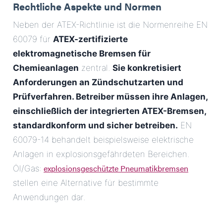
Rechtliche Aspekte und Normen
Neben der ATEX-Richtlinie ist die Normenreihe EN
60079 für
ATEX-zertifizierte
elektromagnetische Bremsen für
Chemieanlagen
zentral.
Sie konkretisiert
Anforderungen an Zündschutzarten und
Prüfverfahren. Betreiber müssen ihre Anlagen,
einschließlich der integrierten ATEX-Bremsen,
standardkonform und sicher betreiben.
EN
60079-14 behandelt beispielsweise elektrische
Anlagen in explosionsgefährdeten Bereichen.
explosionsgeschützte Pneumatikbremsen
Öl/Gas:
stellen eine Alternative für bestimmte
Anwendungen dar.