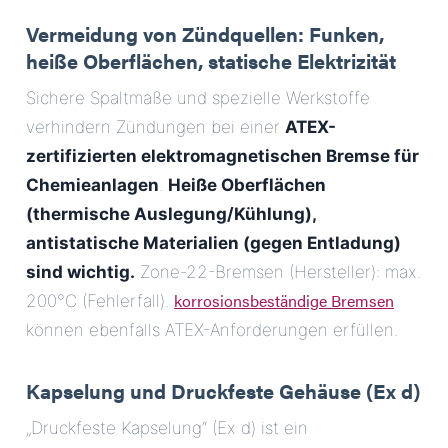
Vermeidung von Zündquellen: Funken,
heiße Oberflächen, statische Elektrizität
Sichere Spaltmaße und spezielle Werkstoffe
verhindern Zündungen bei einer
ATEX-
zertifizierten elektromagnetischen Bremse für
Chemieanlagen
.
Heiße Oberflächen
(thermische Auslegung/Kühlung),
antistatische Materialien (gegen Entladung)
sind wichtig.
Zone-22-Bremsen (Hersteller): max.
korrosionsbeständige Bremsen
200°C (Fehlerfall).
können ebenfalls ATEX-Anforderungen erfüllen.
Kapselung und Druckfeste Gehäuse (Ex d)
„Druckfeste Kapselung“ (Ex d) ist ein