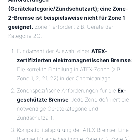
(Gerätekategorie/Zündschutzart); eine Zone-
2-Bremse ist beispielsweise nicht für Zone 1
geeignet.
Zone 1 erfordert z.B. Geräte der
Kategorie 2G.
Fundament der Auswahl einer
ATEX-
zertifizierten elektromagnetischen Bremse
:
Die korrekte Einteilung in ATEX-Zonen (z.B.
Zone 1, 2, 21, 22) in der Chemieanlage.
Zonenspezifische Anforderungen für die
Ex-
geschützte Bremse
: Jede Zone definiert die
notwendige Gerätekategorie und
Zündschutzart.
Kompatibilitätsprüfung der ATEX-Bremse: Eine
Bremse für eine bestimmte Zone (z.B. Zone 2)