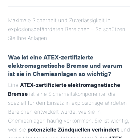
E-Mail
Maximale Sicherheit und Zuverlässigkeit in
Anschrift
explosionsgefährdeten Bereichen – So schützen
Sie Ihre Anlagen.
Nachricht
Was ist eine ATEX-zertifizierte
elektromagnetische Bremse und warum
ist sie in Chemieanlagen so wichtig?
Eine
ATEX-zertifizierte elektromagnetische
Bremse
ist eine Sicherheitskomponente, die
Nachricht senden
speziell für den Einsatz in explosionsgefährdeten
Bereichen entwickelt wurde, wie sie in
Chemieanlagen häufig vorkommen. Sie ist wichtig,
weil sie
potenzielle Zündquellen verhindert
und