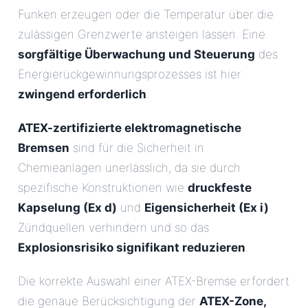
Funken erzeugen oder die Temperatur über die
zulässigen Grenzwerte ansteigen lassen. Eine
sorgfältige Überwachung und Steuerung
des
Energierückgewinnungsprozesses ist hier
zwingend erforderlich
.
ATEX-zertifizierte elektromagnetische
Bremsen
sind für die Sicherheit in
Chemieanlagen unerlässlich, da sie durch
spezifische Konstruktionen wie
druckfeste
Kapselung (Ex d)
und
Eigensicherheit (Ex i)
Zündquellen verhindern und so das
Explosionsrisiko signifikant reduzieren
.
Die korrekte Auswahl einer ATEX-Bremse erfordert
die genaue Berücksichtigung der
ATEX-Zone,