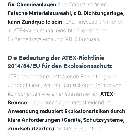
für Chemieanlagen
zum Einsatz kommen.
Falsche Materialauswahl, z.B. Dichtungsringe,
kann Zündquelle sein.
BASF investiert Millionen
in ATEX-Ausrüstung, einschließlich solcher
Sicherheitssysteme und ATEX-Bremsen.
Die Bedeutung der ATEX-Richtlinie
2014/34/EU für den Explosionsschutz
ATEX fordert eine umfassende Bewertung von
Zündgefahren, was für den sicheren Betrieb von
Komponenten wie einer spezialisierten
ATEX-
Bremse
in Chemieanlagen entscheidend ist.
Anwendung reduziert Explosionsrisiken durch
klare Anforderungen (Geräte, Schutzsysteme,
Zündschutzarten).
VDMA: 70% Unfälle