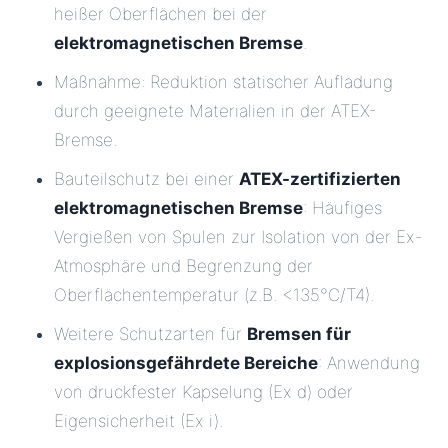
heißer Oberflächen bei der
elektromagnetischen Bremse
.
Maßnahme: Reduktion statischer Aufladung
durch geeignete Materialien in der ATEX-
Bremse.
Bauteilschutz bei einer
ATEX-zertifizierten
elektromagnetischen Bremse
: Häufiges
Vergießen von Spulen zur Isolation von der Ex-
Atmosphäre und Begrenzung der
Oberflächentemperatur (z.B. <135°C/T4).
Weitere Schutzarten für
Bremsen für
explosionsgefährdete Bereiche
: Anwendung
von druckfester Kapselung (Ex d) oder
Eigensicherheit (Ex i).