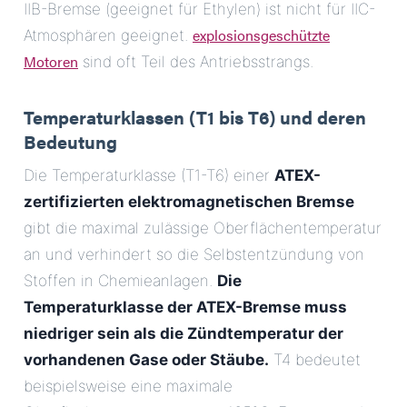
IIB-Bremse (geeignet für Ethylen) ist nicht für IIC-
explosionsgeschützte
Atmosphären geeignet.
Motoren
sind oft Teil des Antriebsstrangs.
Temperaturklassen (T1 bis T6) und deren
Bedeutung
Die Temperaturklasse (T1-T6) einer
ATEX-
zertifizierten elektromagnetischen Bremse
gibt die maximal zulässige Oberflächentemperatur
an und verhindert so die Selbstentzündung von
Stoffen in Chemieanlagen.
Die
Temperaturklasse der ATEX-Bremse muss
niedriger sein als die Zündtemperatur der
vorhandenen Gase oder Stäube.
T4 bedeutet
beispielsweise eine maximale