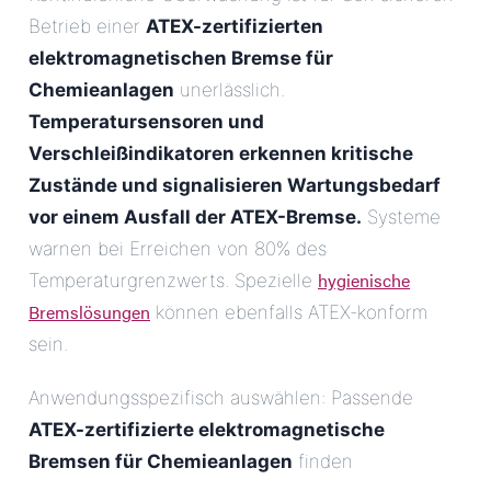
Betrieb einer
ATEX-zertifizierten
elektromagnetischen Bremse für
Chemieanlagen
unerlässlich.
Temperatursensoren und
Verschleißindikatoren erkennen kritische
Zustände und signalisieren Wartungsbedarf
vor einem Ausfall der ATEX-Bremse.
Systeme
warnen bei Erreichen von 80% des
hygienische
Temperaturgrenzwerts. Spezielle
Bremslösungen
können ebenfalls ATEX-konform
sein.
Anwendungsspezifisch auswählen: Passende
ATEX-zertifizierte elektromagnetische
Bremsen für Chemieanlagen
finden