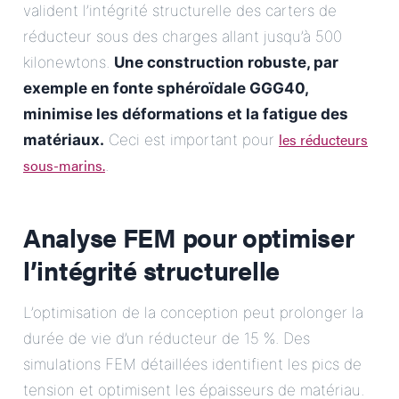
valident l’intégrité structurelle des carters de
réducteur sous des charges allant jusqu’à 500
kilonewtons.
Une construction robuste, par
exemple en fonte sphéroïdale GGG40,
minimise les déformations et la fatigue des
les réducteurs
matériaux.
Ceci est important pour
sous-marins.
.
Analyse FEM pour optimiser
l’intégrité structurelle
L’optimisation de la conception peut prolonger la
durée de vie d’un réducteur de 15 %. Des
simulations FEM détaillées identifient les pics de
tension et optimisent les épaisseurs de matériau.