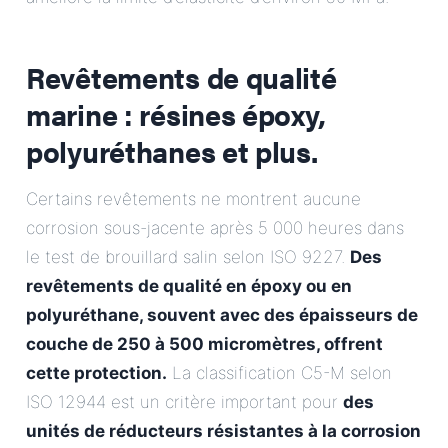
Revêtements de qualité
marine : résines époxy,
polyuréthanes et plus.
Certains revêtements ne montrent aucune
corrosion sous-jacente après 5 000 heures dans
le test de brouillard salin selon ISO 9227.
Des
revêtements de qualité en époxy ou en
polyuréthane, souvent avec des épaisseurs de
couche de 250 à 500 micromètres, offrent
cette protection.
La classification C5-M selon
ISO 12944 est un critère important pour
des
unités de réducteurs résistantes à la corrosion