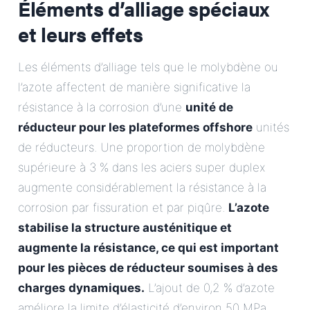
Éléments d’alliage spéciaux
et leurs effets
Les éléments d’alliage tels que le molybdène ou
l’azote affectent de manière significative la
résistance à la corrosion d’une
unité de
réducteur pour les plateformes offshore
unités
de réducteurs. Une proportion de molybdène
supérieure à 3 % dans les aciers super duplex
augmente considérablement la résistance à la
corrosion par fissuration et par piqûre.
L’azote
stabilise la structure austénitique et
augmente la résistance, ce qui est important
pour les pièces de réducteur soumises à des
charges dynamiques.
L’ajout de 0,2 % d’azote
améliore la limite d’élasticité d’environ 50 MPa.