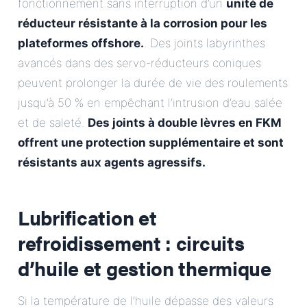
fonctionnement sans interruption d’un
unité de
réducteur résistante à la corrosion pour les
plateformes offshore.
. Des joints labyrinthes
avancés dans des servo-réducteurs coniques
peuvent prolonger la durée de vie des roulements
jusqu’à 50 % en empêchant l’intrusion d’eau salée
et de saleté.
Des joints à double lèvres en FKM
offrent une protection supplémentaire et sont
résistants aux agents agressifs.
Lubrification et
refroidissement : circuits
d’huile et gestion thermique
Si la température de l’huile dépasse des valeurs