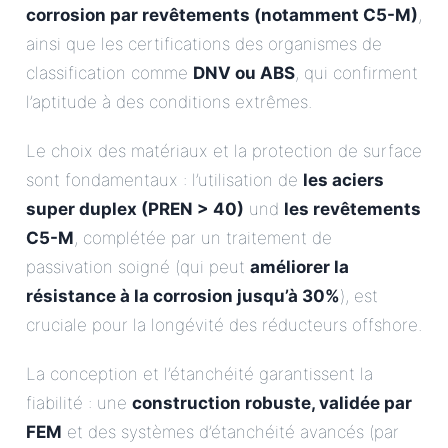
corrosion par revêtements (notamment C5-M)
,
ainsi que les certifications des organismes de
classification comme
DNV ou ABS
, qui confirment
l’aptitude à des conditions extrêmes.
Le choix des matériaux et la protection de surface
sont fondamentaux : l’utilisation de
les aciers
super duplex (PREN > 40)
und
les revêtements
C5-M
, complétée par un traitement de
passivation soigné (qui peut
améliorer la
résistance à la corrosion jusqu’à 30%
), est
cruciale pour la longévité des réducteurs offshore.
La conception et l’étanchéité garantissent la
fiabilité : une
construction robuste, validée par
FEM
et des systèmes d’étanchéité avancés (par