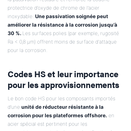
protectrice d’oxyde de chrome de l’acier
inoxydable.
Une passivation soignée peut
améliorer la résistance à la corrosion jusqu’à
30 %.
Les surfaces polies (par exemple, rugosité
Ra < 0,8 µm) offrent moins de surface d'attaque
pour la corrosion.
Codes HS et leur importance
pour les approvisionnements
Le bon code HS pour les composants importés
d’une
unité de réducteur résistante à la
corrosion pour les plateformes offshore.
en
acier spécial est pertinent pour les