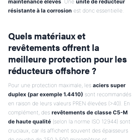
maintenance élevés
. Une
unité de réducteur
résistante à la corrosion
est donc essentielle.
Quels matériaux et
revêtements offrent la
meilleure protection pour les
réducteurs offshore ?
Pour une protection maximale, les
aciers super
duplex (par exemple 1.4410)
sont recommandés
en raison de leurs valeurs PREN élevées (>40). En
complément, des
revêtements de classe C5-M
de haute qualité
(selon la norme ISO 12944) sont
cruciaux, car ils affichent souvent des épaisseurs
de couche de 250 à 500 micromètres et