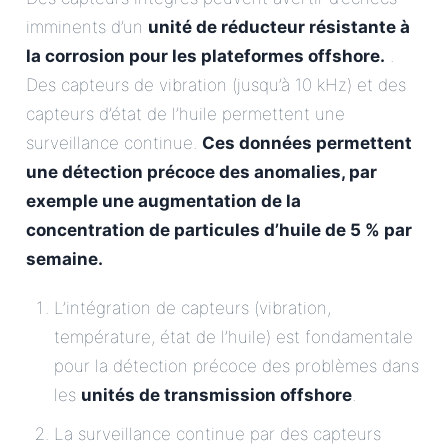
imminents d’un
unité de réducteur résistante à
la corrosion pour les plateformes offshore.
.
Des capteurs de vibration (jusqu’à 10 kHz) et des
capteurs d’état de l’huile permettent une
surveillance continue.
Ces données permettent
une détection précoce des anomalies, par
exemple une augmentation de la
concentration de particules d’huile de 5 % par
semaine.
L’intégration de capteurs (vibration,
température, état de l’huile) est fondamentale
pour la détection précoce des problèmes dans
les
unités de transmission offshore
.
La surveillance continue par des capteurs