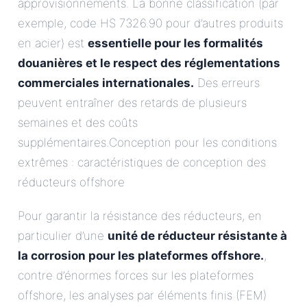
approvisionnements. La bonne classification (par
exemple, code HS 7326.90 pour d’autres produits
en acier) est
essentielle pour les formalités
douanières et le respect des réglementations
commerciales internationales.
Des erreurs
peuvent entraîner des retards de plusieurs
semaines et des coûts
supplémentaires.Conception pour les conditions
extrêmes : caractéristiques de conception des
réducteurs offshore
Pour garantir la résistance des réducteurs, en
particulier d’une
unité de réducteur résistante à
la corrosion pour les plateformes offshore.
,
contre d’énormes forces sur les plateformes
offshore, les analyses par éléments finis (FEM)