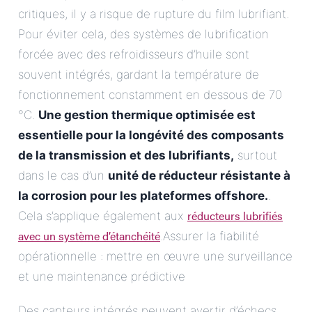
critiques, il y a risque de rupture du film lubrifiant.
Pour éviter cela, des systèmes de lubrification
forcée avec des refroidisseurs d’huile sont
souvent intégrés, gardant la température de
fonctionnement constamment en dessous de 70
°C.
Une gestion thermique optimisée est
essentielle pour la longévité des composants
de la transmission et des lubrifiants,
surtout
dans le cas d’un
unité de réducteur résistante à
la corrosion pour les plateformes offshore.
.
réducteurs lubrifiés
Cela s’applique également aux
avec un système d’étanchéité
.Assurer la fiabilité
opérationnelle : mettre en œuvre une surveillance
et une maintenance prédictive
Des capteurs intégrés peuvent avertir d’échecs