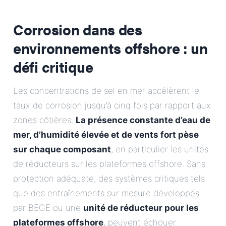
Corrosion dans des
environnements offshore : un
défi critique
Les concentrations de sel en mer accélèrent le
taux de corrosion jusqu’à cinq fois par rapport aux
zones côtières.
La présence constante d’eau de
mer, d’humidité élevée et de vents fort pèse
sur chaque composant
, en particulier les unités
de réducteurs sur les plateformes offshore. Sans
protection adéquate, des systèmes critiques tels
que des entraînements sur mesure développés
par BEGE ou une
unité de réducteur pour les
plateformes offshore
, peuvent échouer