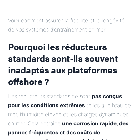
E-Mail
Voici comment assurer la fiabilité et la longévité
Adresse
de vos systèmes d’entraînement en mer.
Message
Pourquoi les réducteurs
standards sont-ils souvent
inadaptés aux plateformes
offshore ?
Les réducteurs standards ne sont
pas conçus
Envoyer le message
pour les conditions extrêmes
telles que l’eau de
mer, l’humidité élevée et les charges dynamiques
en mer. Cela entraîne
une corrosion rapide, des
pannes fréquentes et des coûts de