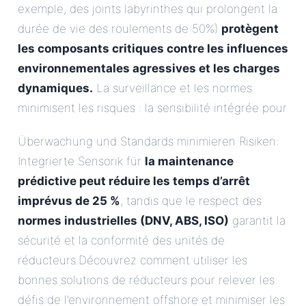
exemple, des joints labyrinthes qui prolongent la
durée de vie des roulements de 50%)
protègent
les composants critiques contre les influences
environnementales agressives et les charges
dynamiques.
La surveillance et les normes
minimisent les risques : la sensibilité intégrée pour
Überwachung und Standards minimieren Risiken:
Integrierte Sensorik für
la maintenance
prédictive peut réduire les temps d’arrêt
imprévus de 25 %
, tandis que le respect des
normes industrielles (DNV, ABS, ISO)
garantit la
sécurité et la conformité des unités de
réducteurs.Découvrez comment utiliser les
bonnes solutions de réducteurs pour relever les
défis de l’environnement offshore et minimiser les