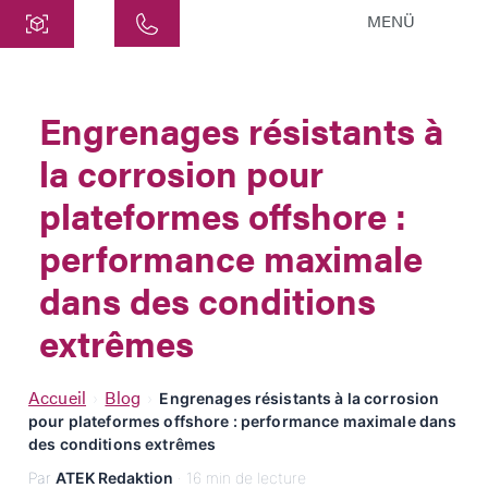
MENÜ
Centre
ATEK Drive Solutions GmbH
Engrenages résistants à
Siemensstraße 47
la corrosion pour
25462 Rellingen
info@atek.de
plateformes offshore :
+49 4101 7953-0
performance maximale
dans des conditions
Ouvrir le chat
extrêmes
Nom
Accueil
Blog
›
›
Engrenages résistants à la corrosion
pour plateformes offshore : performance maximale dans
Nom de l'entreprise
des conditions extrêmes
Par
ATEK Redaktion
· 16 min de lecture