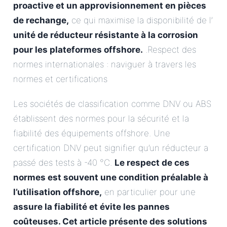
proactive et un approvisionnement en pièces
de rechange,
ce qui maximise la disponibilité de l’
unité de réducteur résistante à la corrosion
pour les plateformes offshore.
.Respect des
normes internationales : naviguer à travers les
normes et certifications
Les sociétés de classification comme DNV ou ABS
établissent des normes pour la sécurité et la
fiabilité des équipements offshore. Une
certification DNV peut signifier qu’un réducteur a
passé des tests à -40 °C.
Le respect de ces
normes est souvent une condition préalable à
l’utilisation offshore,
en particulier pour une
assure la fiabilité et évite les pannes
coûteuses. Cet article présente des solutions