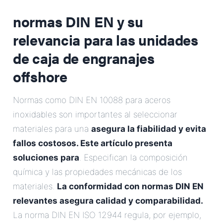
normas DIN EN y su
relevancia para las unidades
de caja de engranajes
offshore
Normas como DIN EN 10088 para aceros
inoxidables son importantes al seleccionar
materiales para una
asegura la fiabilidad y evita
fallos costosos. Este artículo presenta
soluciones para
. Especifican la composición
química y las propiedades mecánicas de los
materiales.
La conformidad con normas DIN EN
relevantes asegura calidad y comparabilidad.
La norma DIN EN ISO 12944 regula, por ejemplo,