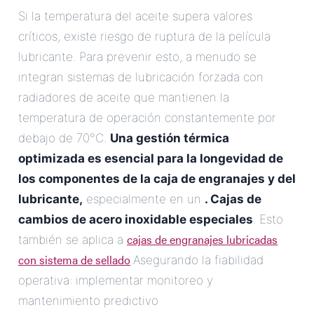
Si la temperatura del aceite supera valores
críticos, existe riesgo de ruptura de la película
lubricante. Para prevenir esto, a menudo se
integran sistemas de lubricación forzada con
radiadores de aceite que mantienen la
temperatura de operación constantemente por
debajo de 70°C.
Una gestión térmica
optimizada es esencial para la longevidad de
los componentes de la caja de engranajes y del
lubricante,
especialmente en un
. Cajas de
cambios de acero inoxidable especiales
. Esto
cajas de engranajes lubricadas
también se aplica a
con sistema de sellado
.Asegurando la fiabilidad
operativa: implementar monitoreo y
mantenimiento predictivo