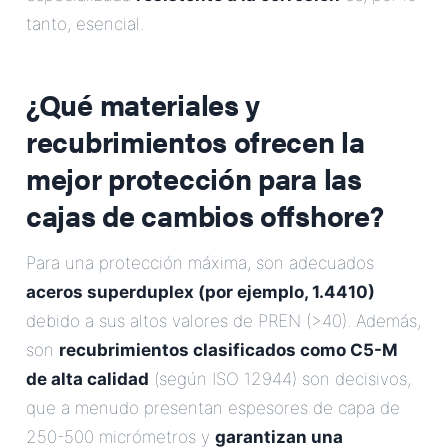
tanto, esencial.
¿Qué materiales y
recubrimientos ofrecen la
mejor protección para las
cajas de cambios offshore?
Para una protección máxima, son adecuados
aceros superduplex (por ejemplo, 1.4410)
debido a sus altos valores de PREN (>40). Además,
son
recubrimientos clasificados como C5-M
de alta calidad
(según ISO 12944) son decisivos,
que a menudo presentan espesores de capa de
250-500 micrómetros y
garantizan una