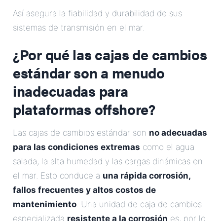
Correo Electrónico
Así asegura la fiabilidad y durabilidad de sus
sistemas de transmisión en el mar.
Dirección
¿Por qué las cajas de cambios
estándar son a menudo
Mensaje
inadecuadas para
plataformas offshore?
Las cajas de cambios estándar son
no adecuadas
para las condiciones extremas
como el agua
Enviar Mensaje
salada, la alta humedad y las cargas dinámicas en
el mar. Esto conduce a
una rápida corrosión,
fallos frecuentes y altos costos de
mantenimiento
. Una unidad de caja de cambios
especializada
resistente a la corrosión
es, por lo