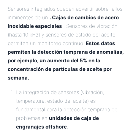
Sensores integrados pueden advertir sobre fallos
inminentes de un
. Cajas de cambios de acero
inoxidable especiales
. Sensores de vibración
(hasta 10 kHz) y sensores de estado del aceite
permiten un monitoreo continuo.
Estos datos
permiten la detección temprana de anomalías,
por ejemplo, un aumento del 5% en la
concentración de partículas de aceite por
semana.
La integración de sensores (vibración,
temperatura, estado del aceite) es
fundamental para la detección temprana de
problemas en
unidades de caja de
engranajes offshore
.