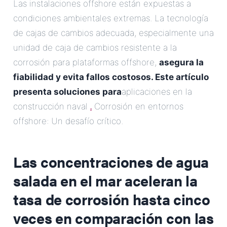
Las instalaciones offshore están expuestas a
condiciones ambientales extremas. La tecnología
de cajas de cambios adecuada, especialmente una
unidad de caja de cambios resistente a la
corrosión para plataformas offshore,
asegura la
fiabilidad y evita fallos costosos. Este artículo
presenta soluciones para
aplicaciones en la
.
construcción naval
Corrosión en entornos
offshore: Un desafío crítico.
Las concentraciones de agua
salada en el mar aceleran la
tasa de corrosión hasta cinco
veces en comparación con las