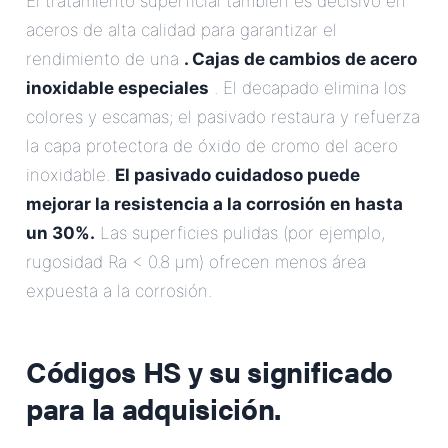
El tratamiento superficial también es decisivo en
aceros de alta calidad para garantizar el
rendimiento de una
. Cajas de cambios de acero
inoxidable especiales
. El decapado elimina los
colores y escamas; el pasivado restaura y refuerza
la capa protectora de óxido de cromo del acero
inoxidable.
El pasivado cuidadoso puede
mejorar la resistencia a la corrosión en hasta
un 30%.
Las superficies pulidas (por ejemplo,
rugosidad Ra < 0.8 µm) ofrecen menos área
expuesta a la corrosión.
Códigos HS y su significado
para la adquisición.