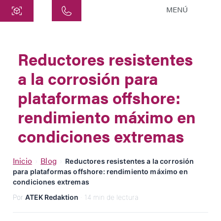
MENÚ
Central
ATEK Drive Solutions GmbH
Reductores resistentes
Siemensstraße 47
a la corrosión para
25462 Rellingen
info@atek.de
plataformas offshore:
+49 4101 7953-0
rendimiento máximo en
condiciones extremas
Abrir Chat
Inicio
Blog
›
›
Reductores resistentes a la corrosión
para plataformas offshore: rendimiento máximo en
Nombre
condiciones extremas
Por
ATEK Redaktion
· 14 min de lectura
Nombre de la Empresa