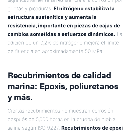
significativamente la resistencia a la corrosión por
grietas y picaduras.
El nitrógeno estabiliza la
estructura austenítica y aumenta la
resistencia, importante en piezas de cajas de
cambios sometidas a esfuerzos dinámicos.
La
adición de un 0,2% de nitrógeno mejora el límite
de fluencia en aproximadamente 50 MPa.
Recubrimientos de calidad
marina: Epoxis, poliuretanos
y más.
Ciertas recubrimientos no muestran corrosión
después de 5,000 horas en la prueba de niebla
salina según ISO 9227.
Recubrimientos de epoxi