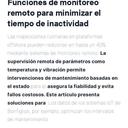
Funciones de monitoreo
remoto para minimizar el
tiempo de inactividad
Las inspecciones rutinarias en plataformas
offshore pueden reducirse en hasta un 40%
mediante sistemas de monitoreo remoto.
La
supervisión remota de parámetros como
temperatura y vibración permite
intervenciones de mantenimiento basadas en
el estado
para el
asegura la fiabilidad y evita
fallos costosos. Este artículo presenta
soluciones para
. Los datos de los sistemas IoT de
Bonfiglioli, por ejemplo, optimizan los intervalos
de mantenimiento.