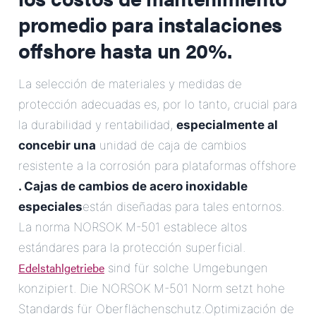
promedio para instalaciones
offshore hasta un 20%.
La selección de materiales y medidas de
protección adecuadas es, por lo tanto, crucial para
la durabilidad y rentabilidad,
especialmente al
concebir una
unidad de caja de cambios
resistente a la corrosión para plataformas offshore
. Cajas de cambios de acero inoxidable
especiales
están diseñadas para tales entornos.
La norma NORSOK M-501 establece altos
estándares para la protección superficial.
Edelstahlgetriebe
sind für solche Umgebungen
konzipiert. Die NORSOK M-501 Norm setzt hohe
Standards für Oberflächenschutz.Optimización de