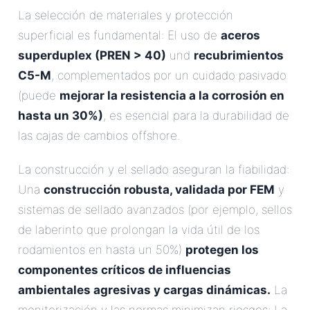
La selección de materiales y protección
superficial es fundamental: El uso de
aceros
superduplex (PREN > 40)
und
recubrimientos
C5-M
, complementados por un cuidado pasivado
(puede
mejorar la resistencia a la corrosión en
hasta un 30%)
, es esencial para la durabilidad de
las cajas de cambios offshore.
La construcción y el sellado aseguran la fiabilidad:
Una
construcción robusta, validada por FEM
y
sistemas de sellado avanzados (por ejemplo, sellos
de laberinto que prolongan la vida útil de los
rodamientos en hasta un 50%)
protegen los
componentes críticos de influencias
ambientales agresivas y cargas dinámicas.
La