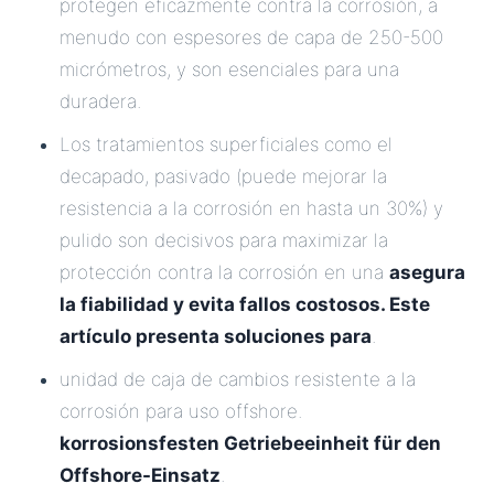
protegen eficazmente contra la corrosión, a
menudo con espesores de capa de 250-500
micrómetros, y son esenciales para una
duradera.
Los tratamientos superficiales como el
decapado, pasivado (puede mejorar la
resistencia a la corrosión en hasta un 30%) y
pulido son decisivos para maximizar la
protección contra la corrosión en una
asegura
la fiabilidad y evita fallos costosos. Este
artículo presenta soluciones para
.
unidad de caja de cambios resistente a la
corrosión para uso offshore.
korrosionsfesten Getriebeeinheit für den
Offshore-Einsatz
.