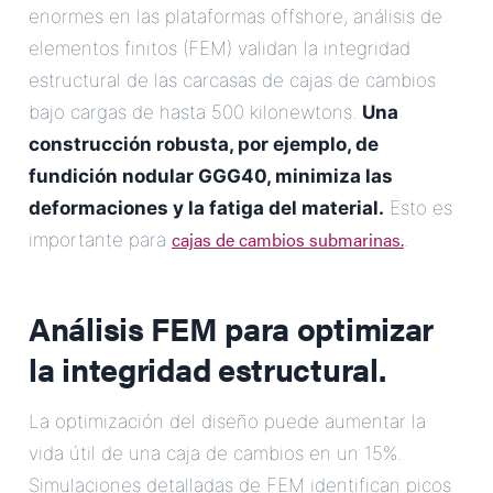
enormes en las plataformas offshore, análisis de
elementos finitos (FEM) validan la integridad
estructural de las carcasas de cajas de cambios
bajo cargas de hasta 500 kilonewtons.
Una
construcción robusta, por ejemplo, de
fundición nodular GGG40, minimiza las
deformaciones y la fatiga del material.
Esto es
cajas de cambios submarinas.
importante para
.
Análisis FEM para optimizar
la integridad estructural.
La optimización del diseño puede aumentar la
vida útil de una caja de cambios en un 15%.
Simulaciones detalladas de FEM identifican picos