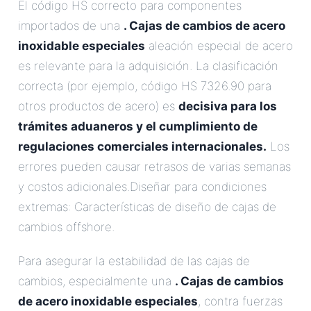
El código HS correcto para componentes
importados de una
. Cajas de cambios de acero
inoxidable especiales
aleación especial de acero
es relevante para la adquisición. La clasificación
correcta (por ejemplo, código HS 7326.90 para
otros productos de acero) es
decisiva para los
trámites aduaneros y el cumplimiento de
regulaciones comerciales internacionales.
Los
errores pueden causar retrasos de varias semanas
y costos adicionales.Diseñar para condiciones
extremas: Características de diseño de cajas de
cambios offshore.
Para asegurar la estabilidad de las cajas de
cambios, especialmente una
. Cajas de cambios
de acero inoxidable especiales
, contra fuerzas