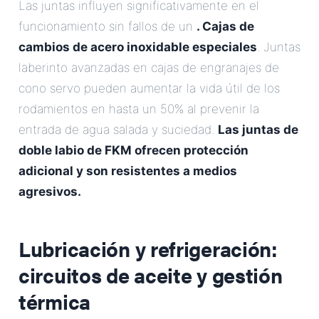
Las juntas influyen significativamente en el
funcionamiento sin fallos de un
. Cajas de
cambios de acero inoxidable especiales
. Juntas
laberinto avanzadas en cajas de engranajes de
cono servo pueden aumentar la vida útil de los
rodamientos en hasta un 50% al prevenir la
entrada de agua salada y suciedad.
Las juntas de
doble labio de FKM ofrecen protección
adicional y son resistentes a medios
agresivos.
Lubricación y refrigeración:
circuitos de aceite y gestión
térmica