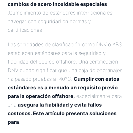
cambios de acero inoxidable especiales
.Cumplimiento de estándares internacionales:
navegar con seguridad en normas y
certificaciones
Las sociedades de clasificación como DNV o ABS
establecen estándares para la seguridad y
fiabilidad del equipo offshore. Una certificación
DNV puede significar que una caja de engranajes
ha pasado pruebas a -40°C.
Cumplir con estos
estándares es a menudo un requisito previo
para la operación offshore,
especialmente para
una
asegura la fiabilidad y evita fallos
costosos. Este artículo presenta soluciones
para
.