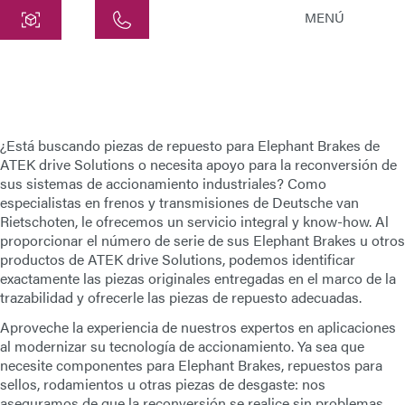
MENÚ
Central
ATEK Drive Solutions GmbH
Siemensstraße 47
25462 Rellingen
¿Está buscando piezas de repuesto para
Elephant Brakes
de
info@atek.de
ATEK drive Solutions
o necesita apoyo para la reconversión de
sus sistemas de accionamiento industriales? Como
+49 4101 7953-0
especialistas en frenos y transmisiones de
Deutsche van
Rietschoten
, le ofrecemos un servicio integral y know-how. Al
proporcionar el número de serie de sus Elephant Brakes u otros
productos de
Abrir Chat
ATEK drive Solutions
, podemos identificar
exactamente las piezas originales entregadas en el marco de la
trazabilidad y ofrecerle las piezas de repuesto adecuadas.
Nombre
Aproveche la experiencia de nuestros expertos en aplicaciones
al modernizar su tecnología de accionamiento. Ya sea que
necesite componentes para
Elephant Brakes
, repuestos para
Nombre de la Empresa
sellos, rodamientos u otras piezas de desgaste: nos
aseguramos de que la reconversión se realice sin problemas,