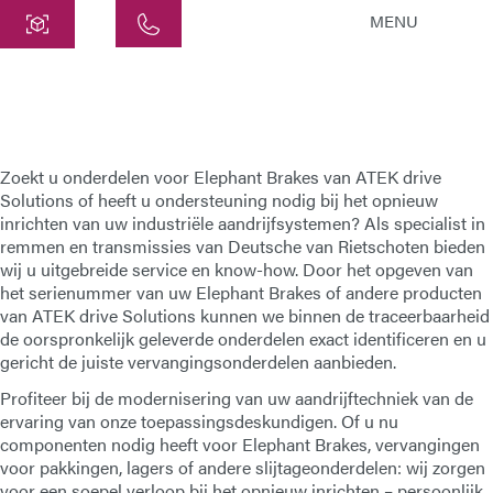
MENU
Centraal
ATEK Drive Solutions GmbH
Siemensstraat 47
25462 Rellingen
Zoekt u onderdelen voor
Elephant Brakes
van
ATEK drive
info@atek.de
Solutions
of heeft u ondersteuning nodig bij het opnieuw
inrichten van uw industriële aandrijfsystemen? Als specialist in
+49 4101 7953-0
remmen en transmissies van
Deutsche van Rietschoten
bieden
wij u uitgebreide service en know-how. Door het opgeven van
het serienummer van uw Elephant Brakes of andere producten
Chat openen
van
ATEK drive Solutions
kunnen we binnen de traceerbaarheid
de oorspronkelijk geleverde onderdelen exact identificeren en u
gericht de juiste vervangingsonderdelen aanbieden.
Naam
Profiteer bij de modernisering van uw aandrijftechniek van de
ervaring van onze toepassingsdeskundigen. Of u nu
componenten nodig heeft voor
Elephant Brakes
, vervangingen
Bedrijfsnaam
voor pakkingen, lagers of andere slijtageonderdelen: wij zorgen
voor een soepel verloop bij het opnieuw inrichten – persoonlijk