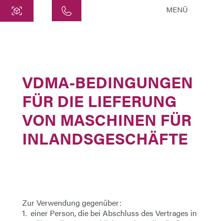
MENÜ
Centre
ATEK Drive Solutions GmbH
Siemensstraße 47
VDMA-BEDINGUNGEN
25462 Rellingen
info@atek.de
FÜR DIE LIEFERUNG
+49 4101 7953-0
VON MASCHINEN FÜR
INLANDSGESCHÄFTE
Ouvrir le chat
Nom
Zur Verwendung gegenüber:
Nom de l'entreprise
1. einer Person, die bei Abschluss des Vertrages in