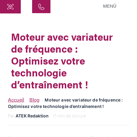
MENÜ
Centre
ATEK Drive Solutions GmbH
Moteur avec variateur
Siemensstraße 47
de fréquence :
25462 Rellingen
info@atek.de
Optimisez votre
+49 4101 7953-0
technologie
d’entraînement !
Ouvrir le chat
Accueil
Blog
›
›
Moteur avec variateur de fréquence :
Optimisez votre technologie d’entraînement !
Nom
Par
ATEK Redaktion
· 15 min de lecture
Nom de l'entreprise