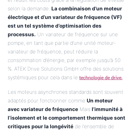
et réduit les coûts grâce à la régulation de vitesse
selon la demande.
La combinaison d’un moteur
électrique et d’un variateur de fréquence (VF)
est un tel système d’optimisation des
processus.
Un variateur de fréquence sur une
pompe, en tant que partie d’une unité moteur-
variateur de fréquence, peut réduire la
consommation d’énergie, par exemple jusqu’à 50
%. ATEK Drive Solutions GmbH offre des solutions
technologie de drive.
systémiques pour cela dans le
.
Les moteurs asynchrones standards sont souvent
adaptés pour fonctionner comme
Un moteur
avec variateur de fréquence
Mais
l’immunité à
l’isolement et le comportement thermique sont
critiques pour la longévité
de l’ensemble de