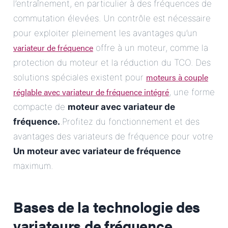
l’entraînement, en particulier à des fréquences de
commutation élevées. Un contrôle est nécessaire
pour exploiter pleinement les avantages qu’un
variateur de fréquence
offre à un moteur, comme la
protection du moteur et la réduction du TCO. Des
moteurs à couple
solutions spéciales existent pour
réglable avec variateur de fréquence intégré
, une forme
compacte de
moteur avec variateur de
fréquence.
.Profitez du fonctionnement et des
avantages des variateurs de fréquence pour votre
Un moteur avec variateur de fréquence
maximum.
Bases de la technologie des
variateurs de fréquence.