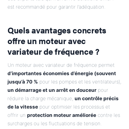
est recommandé pour garantir l’adéquation.
Quels avantages concrets
offre un moteur avec
variateur de fréquence ?
Un moteur avec variateur de fréquence permet
d’importantes économies d’énergie (souvent
jusqu’à 70 %
pour les pompes et les ventilateurs),
un démarrage et un arrêt en douceur
pour
réduire la charge mécanique,
un contrôle précis
de la vitesse
pour optimiser les processus et
offrir un
protection moteur améliorée
contre les
surcharges ou les fluctuations de tension.