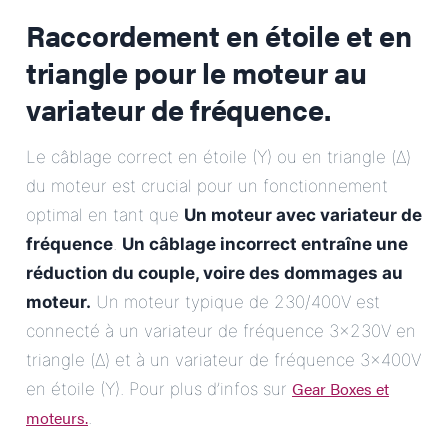
Raccordement en étoile et en
triangle pour le moteur au
variateur de fréquence.
Le câblage correct en étoile (Y) ou en triangle (Δ)
du moteur est crucial pour un fonctionnement
optimal en tant que
Un moteur avec variateur de
fréquence
.
Un câblage incorrect entraîne une
réduction du couple, voire des dommages au
moteur.
Un moteur typique de 230/400V est
connecté à un variateur de fréquence 3x230V en
triangle (Δ) et à un variateur de fréquence 3x400V
Gear Boxes et
en étoile (Y). Pour plus d’infos sur
moteurs.
.