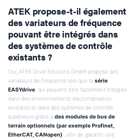
ATEK propose-t-il également
des variateurs de fréquence
pouvant être intégrés dans
des systèmes de contrôle
existants ?
Oui, ATEK Drive Solutions GmbH propose des
variateurs de fréquence tels que la
série
EASYdrive
, qui peuvent être facilement intégrés
dans des environnements d’automatisation
existants et dans des systèmes de contrôle
supérieurs grâce à
des modules de bus de
terrain optionnels (par exemple Profinet,
EtherCAT, CANopen)
, afin de garantir une