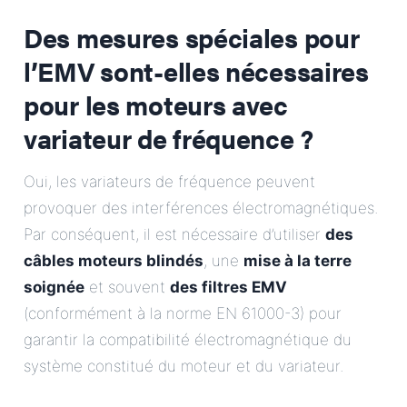
Des mesures spéciales pour
l’EMV sont-elles nécessaires
pour les moteurs avec
variateur de fréquence ?
Oui, les variateurs de fréquence peuvent
provoquer des interférences électromagnétiques.
Par conséquent, il est nécessaire d’utiliser
des
câbles moteurs blindés
, une
mise à la terre
soignée
et souvent
des filtres EMV
(conformément à la norme EN 61000-3) pour
garantir la compatibilité électromagnétique du
système constitué du moteur et du variateur.