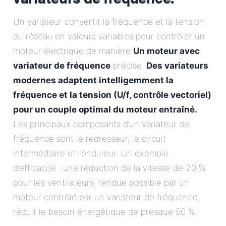
Un variateur convertit la fréquence et la tension
du réseau en valeurs variables pour contrôler un
moteur électrique de manière
Un moteur avec
variateur de fréquence
précise.
Des variateurs
modernes adaptent intelligemment la
fréquence et la tension (U/f, contrôle vectoriel)
pour un couple optimal du moteur entraîné.
Les principaux composants d’un variateur de
fréquence sont le redresseur, le circuit
intermédiaire et l’onduleur. Un exemple
d’efficacité : une réduction de la vitesse de 20 %
pour les ventilateurs, rendue possible par un
moteur contrôlé par un variateur de fréquence,
réduit le besoin énergétique de presque 50 %.