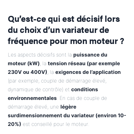
Qu’est-ce qui est décisif lors
du choix d’un variateur de
fréquence pour mon moteur ?
Les aspects décisifs sont la
puissance du
moteur (kW)
, la
tension réseau (par exemple
230V ou 400V)
, la
exigences de l’application
(par exemple, couple de démarrage élevé,
dynamique de contrôle) et
conditions
environnementales
. En cas de couple de
démarrage élevé, une
légère
surdimensionnement du variateur (environ 10-
20%)
est conseillé pour le moteur.