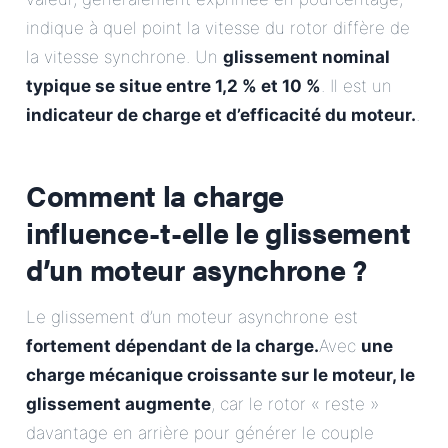
indique à quel point la vitesse du rotor diffère de
la vitesse synchrone. Un
glissement nominal
typique se situe entre 1,2 % et 10 %
. Il est un
indicateur de charge et d’efficacité du moteur.
.
Comment la charge
influence-t-elle le glissement
d’un moteur asynchrone ?
Le glissement d’un moteur asynchrone est
fortement dépendant de la charge.
Avec
une
charge mécanique croissante sur le moteur, le
glissement augmente
, car le rotor « reste »
davantage en arrière pour générer le couple