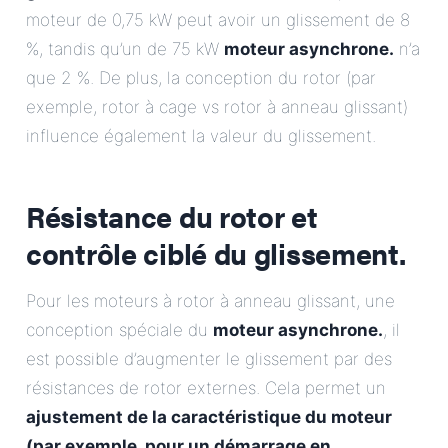
moteur de 0,75 kW peut avoir un glissement de 8
%, tandis qu’un de 75 kW
moteur asynchrone.
n’a
que 2 %. De plus, la conception du rotor (par
exemple, rotor à cage vs rotor à anneau glissant)
influence également la valeur du glissement.
Résistance du rotor et
contrôle ciblé du glissement.
Pour les moteurs à rotor à anneau glissant, une
conception spéciale du
moteur asynchrone.
, il
est possible d’augmenter le glissement par des
résistances de rotor externes. Cela permet un
ajustement de la caractéristique du moteur
(par exemple, pour un démarrage en