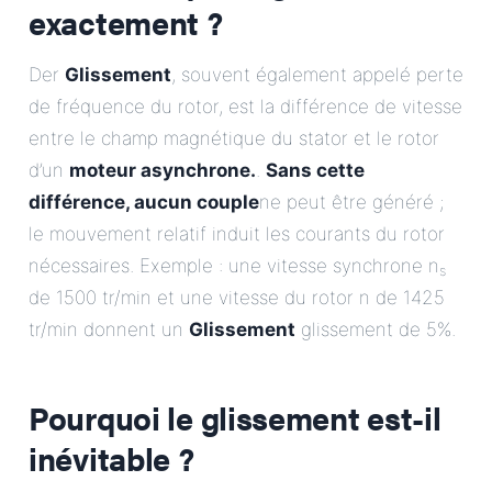
exactement ?
Der
Glissement
, souvent également appelé perte
de fréquence du rotor, est la différence de vitesse
entre le champ magnétique du stator et le rotor
d’un
moteur asynchrone.
.
Sans cette
différence, aucun couple
ne peut être généré ;
le mouvement relatif induit les courants du rotor
nécessaires. Exemple : une vitesse synchrone n
s
de 1500 tr/min et une vitesse du rotor n de 1425
tr/min donnent un
Glissement
glissement de 5%.
Pourquoi le glissement est-il
inévitable ?