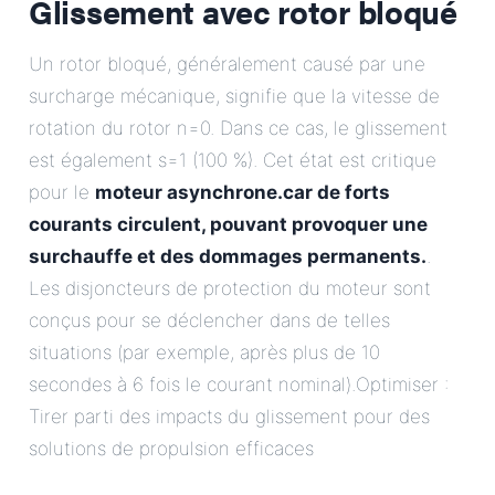
Glissement avec rotor bloqué
Un rotor bloqué, généralement causé par une
surcharge mécanique, signifie que la vitesse de
rotation du rotor n=0. Dans ce cas, le glissement
est également s=1 (100 %). Cet état est critique
pour le
moteur asynchrone.
car de forts
courants circulent, pouvant provoquer une
surchauffe et des dommages permanents.
.
Les disjoncteurs de protection du moteur sont
conçus pour se déclencher dans de telles
situations (par exemple, après plus de 10
secondes à 6 fois le courant nominal).Optimiser :
Tirer parti des impacts du glissement pour des
solutions de propulsion efficaces