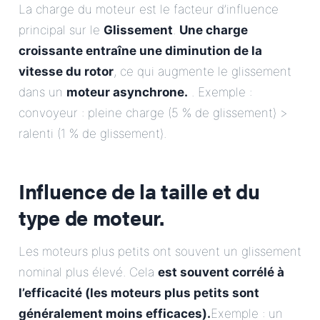
La charge du moteur est le facteur d’influence
principal sur le
Glissement
.
Une charge
croissante entraîne une diminution de la
vitesse du rotor
, ce qui augmente le glissement
dans un
moteur asynchrone.
. Exemple :
convoyeur : pleine charge (5 % de glissement) >
ralenti (1 % de glissement).
Influence de la taille et du
type de moteur.
Les moteurs plus petits ont souvent un glissement
nominal plus élevé. Cela
est souvent corrélé à
l’efficacité (les moteurs plus petits sont
généralement moins efficaces).
Exemple : un