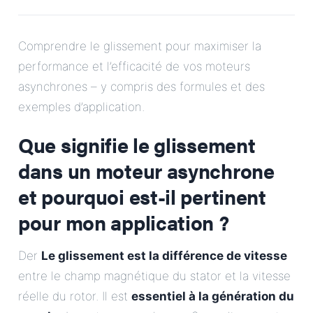
E-Mail
Comprendre le glissement pour maximiser la
Adresse
performance et l’efficacité de vos moteurs
asynchrones – y compris des formules et des
Message
exemples d’application.
Que signifie le glissement
dans un moteur asynchrone
et pourquoi est-il pertinent
pour mon application ?
Envoyer le message
Der
Le glissement est la différence de vitesse
entre le champ magnétique du stator et la vitesse
réelle du rotor. Il est
essentiel à la génération du