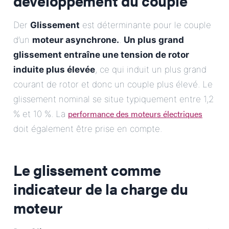
développement du couple
Der
Glissement
est déterminante pour le couple
d’un
moteur asynchrone.
.
Un plus grand
glissement entraîne une tension de rotor
induite plus élevée
, ce qui induit un plus grand
courant de rotor et donc un couple plus élevé. Le
glissement nominal se situe typiquement entre 1,2
performance des moteurs électriques
% et 10 %. La
doit également être prise en compte.
Le glissement comme
indicateur de la charge du
moteur