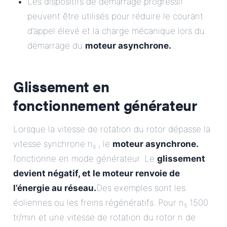
Les dispositifs de démarrage progressif
peuvent être utilisés pour réduire le courant
d’appel élevé et la charge mécanique lors du
démarrage du
moteur asynchrone.
.
Glissement en
fonctionnement générateur
Lorsque la vitesse de rotation du rotor dépasse la
vitesse synchrone n
, le
moteur asynchrone.
s
fonctionne en mode générateur. Le
glissement
devient négatif, et le moteur renvoie de
l’énergie au réseau.
Des exemples sont les
éoliennes ou les freins régénératifs. Pour n
1500
s
tr/min et une vitesse de rotation du rotor n de