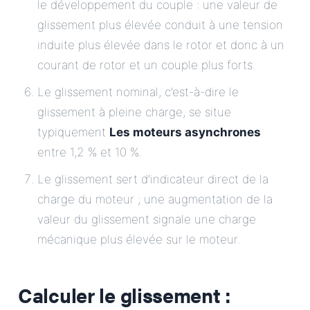
le développement du couple : une valeur de
glissement plus élevée conduit à une tension
induite plus élevée dans le rotor et donc à un
courant de rotor et un couple plus forts.
Le glissement nominal, c’est-à-dire le
glissement à pleine charge, se situe
typiquement
Les moteurs asynchrones
entre 1,2 % et 10 %.
Le glissement sert d’indicateur direct de la
charge du moteur ; une augmentation de la
valeur du glissement signale une charge
mécanique plus élevée sur le moteur.
Calculer le glissement :