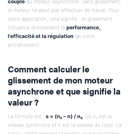
couple
du moteur asynchrone. Sans glissement,
le moteur ne peut pas effectuer de travail. Pour
votre application, cela signifie : le glissement
influence directement la
performance,
l’efficacité et la régulation
de votre
entraînement.
Comment calculer le
glissement de mon moteur
asynchrone et que signifie la
valeur ?
La formule est :
s = (n
– n) / n
, où n
est la
s
s
s
vitesse synchrone et n est la vitesse du rotor. La
valeur, généralement exprimée en pourcentage,