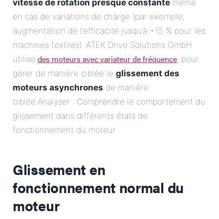
vitesse de rotation presque constante
même
en cas de variations de charge (par exemple,
augmentation de l’efficacité jusqu’à +15 % pour les
machines textiles). ATEK Drive Solutions GmbH
des moteurs avec variateur de fréquence
utilise
, pour
gérer de manière ciblée le
glissement des
moteurs asynchrones
de manière
ciblée.Analyser : Comprendre le comportement du
glissement dans différents états de
fonctionnement du moteur
Glissement en
fonctionnement normal du
moteur