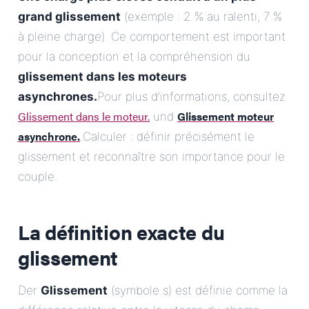
grand glissement
(exemple : 2 % au ralenti, 7 %
à pleine charge). Ce comportement est important
pour la conception et la compréhension du
glissement dans les moteurs
asynchrones.
Pour plus d’informations, consultez
Glissement dans le moteur.
Glissement moteur
und
asynchrone.
.Calculer : définir précisément le
glissement et reconnaître son importance pour le
couple.
La définition exacte du
glissement
Der
Glissement
(symbole s) est définie comme la