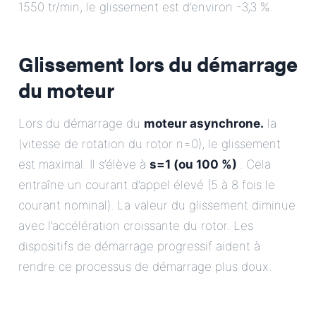
1550 tr/min, le glissement est d’environ -3,3 %.
Glissement lors du démarrage
du moteur
Lors du démarrage du
moteur asynchrone.
la
(vitesse de rotation du rotor n=0), le glissement
est maximal. Il s’élève à
s=1 (ou 100 %)
. Cela
entraîne un courant d’appel élevé (5 à 8 fois le
courant nominal). La valeur du glissement diminue
avec l’accélération croissante du rotor. Les
dispositifs de démarrage progressif aident à
rendre ce processus de démarrage plus doux.