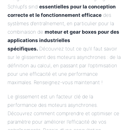
Schlupfs sind
essentielles pour la conception
correcte et le fonctionnement efficace
des
systèmes d’entraînement, en particulier pour la
combinaison de
moteur et gear boxes pour des
applications industrielles
spécifiques.
.Découvrez tout ce qu’il faut savoir
sur le glissement des moteurs asynchrones : de la
définition au calcul, en passant par l’optimisation
pour une efficacité et une performance
maximales. Renseignez-vous maintenant !
Le glissement est un facteur clé de la
performance des moteurs asynchrones.
Découvrez comment comprendre et optimiser ce
paramètre pour améliorer l’efficacité de vos