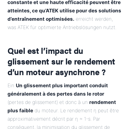
constante et une haute efficacité peuvent être
atteintes, ce qu’ATEK utilise pour des solutions
d’entraînement optimisées.
erreicht werden,
was ATEK für optimierte Antriebslösungen nutzt.
Quel est l’impact du
glissement sur le rendement
d’un moteur asynchrone ?
Ein
Un glissement plus important conduit
généralement à des pertes dans le rotor
(pertes de glissement) et donc à un
rendement
plus faible
du moteur. Le rendement η peut être
approximativement décrit par η ≈ 1-s. Par
conséquent, la minimisation du glissement de