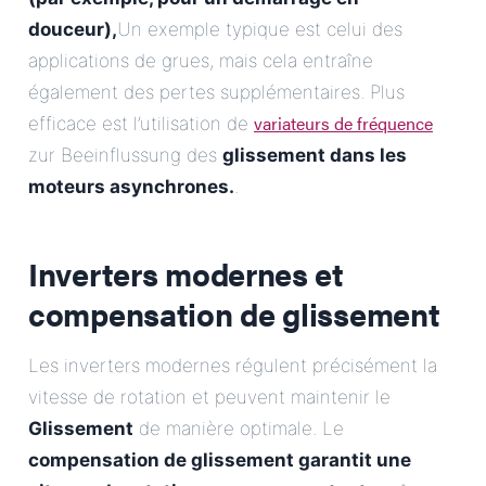
douceur),
Un exemple typique est celui des
applications de grues, mais cela entraîne
également des pertes supplémentaires. Plus
variateurs de fréquence
efficace est l’utilisation de
zur Beeinflussung des
glissement dans les
moteurs asynchrones.
.
Inverters modernes et
compensation de glissement
Les inverters modernes régulent précisément la
vitesse de rotation et peuvent maintenir le
Glissement
de manière optimale. Le
compensation de glissement garantit une