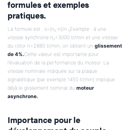
formules et exemples
pratiques.
La formule est : s=(n
-n)/n.
Exemple : à une
s
s
vitesse synchrone n
=3000 tr/min et une vitesse
s
du rotor n=2880 tr/min, on obtient un
glissement
de 4%.
Cette valeur est importante pour
l’évaluation de la performance du moteur. La
vitesse nominale indiquée sur la plaque
signalétique (par exemple 1450 tr/min) implique
déjà le glissement nominal du
moteur
asynchrone.
.
Importance pour le