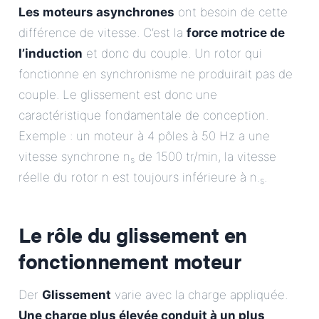
Les moteurs asynchrones
ont besoin de cette
différence de vitesse. C’est la
force motrice de
l’induction
et donc du couple. Un rotor qui
fonctionne en synchronisme ne produirait pas de
couple. Le glissement est donc une
caractéristique fondamentale de conception.
Exemple : un moteur à 4 pôles à 50 Hz a une
vitesse synchrone n
de 1500 tr/min, la vitesse
s
réelle du rotor n est toujours inférieure à n.
.
s
Le rôle du glissement en
fonctionnement moteur
Der
Glissement
varie avec la charge appliquée.
Une charge plus élevée conduit à un plus