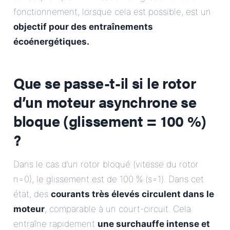
fonctionnement, lorsque cela est possible, est un
objectif pour des entraînements
écoénergétiques.
.
Que se passe-t-il si le rotor
d’un moteur asynchrone se
bloque (glissement = 100 %)
?
Dans le cas d’un rotor bloqué (vitesse du rotor
n=0), le glissement est de 100 % (s=1). Dans cet
état, des
courants très élevés circulent dans le
moteur
, comparable à un court-circuit. Cela
entraîne rapidement
une surchauffe intense et