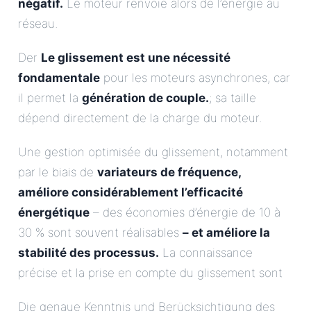
négatif.
Le moteur renvoie alors de l’énergie au
réseau.
Der
Le glissement est une nécessité
fondamentale
pour les moteurs asynchrones, car
il permet la
génération de couple.
; sa taille
dépend directement de la charge du moteur.
Une gestion optimisée du glissement, notamment
par le biais de
variateurs de fréquence,
améliore considérablement l’efficacité
énergétique
– des économies d’énergie de 10 à
30 % sont souvent réalisables
– et améliore la
stabilité des processus.
La connaissance
précise et la prise en compte du glissement sont
Die genaue Kenntnis und Berücksichtigung des