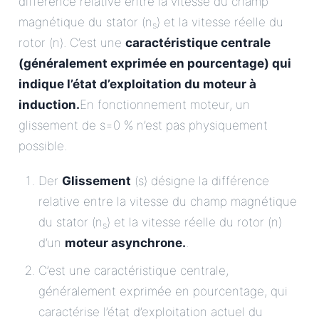
différence relative entre la vitesse du champ
magnétique du stator (n
) et la vitesse réelle du
s
rotor (n). C’est une
caractéristique centrale
(généralement exprimée en pourcentage) qui
indique l’état d’exploitation du moteur à
induction.
En fonctionnement moteur, un
glissement de s=0 % n’est pas physiquement
possible.
Der
Glissement
(s) désigne la différence
relative entre la vitesse du champ magnétique
du stator (n
) et la vitesse réelle du rotor (n)
s
d’un
moteur asynchrone.
.
C’est une caractéristique centrale,
généralement exprimée en pourcentage, qui
caractérise l’état d’exploitation actuel du