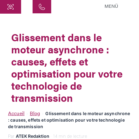
MENÜ
Centre
ATEK Drive Solutions GmbH
Glissement dans le
Siemensstraße 47
moteur asynchrone :
25462 Rellingen
info@atek.de
causes, effets et
+49 4101 7953-0
optimisation pour votre
technologie de
Ouvrir le chat
transmission
Nom
Accueil
Blog
›
›
Glissement dans le moteur asynchrone
: causes, effets et optimisation pour votre technologie
Nom de l'entreprise
de transmission
Par
ATEK Redaktion
· 14 min de lecture