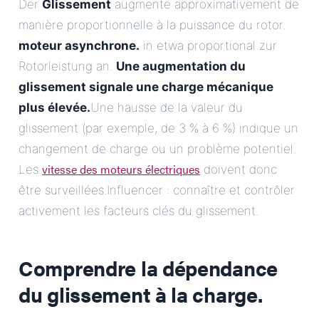
Der
Glissement
augmente approximativement de
manière proportionnelle à la puissance du rotor.
moteur asynchrone.
in etwa proportional zur
Rotorleistung an.
Une augmentation du
glissement signale une charge mécanique
plus élevée.
Une hausse de la valeur du
glissement (par exemple, de 3 % à 6 %) indique un
changement de charge ou un problème potentiel.
vitesse des moteurs électriques
Les
doivent donc
être surveillées.Influencer : connaître et contrôler
activement les facteurs clés du glissement.
Comprendre la dépendance
du glissement à la charge.