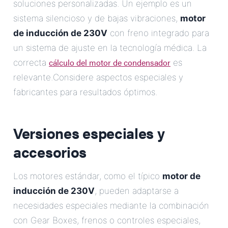
soluciones personalizadas. Un ejemplo es un
sistema silencioso y de bajas vibraciones,
motor
de inducción de 230V
con freno integrado para
un sistema de ajuste en la tecnología médica. La
cálculo del motor de condensador
correcta
es
relevante.Considere aspectos especiales y
fabricantes para resultados óptimos.
Versiones especiales y
accesorios
Los motores estándar, como el típico
motor de
inducción de 230V
, pueden adaptarse a
necesidades especiales mediante la combinación
con Gear Boxes, frenos o controles especiales,