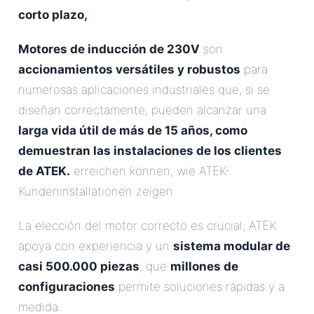
corto plazo,
.
Motores de inducción de 230V
son
accionamientos versátiles y robustos
para
numerosas aplicaciones industriales que, si se
diseñan correctamente, pueden alcanzar una
larga vida útil de más de 15 años, como
demuestran las instalaciones de los clientes
de ATEK.
erreichen können, wie ATEK-
Kundeninstallationen zeigen.
La elección del motor correcto es crucial; ATEK
apoya con experiencia y un
sistema modular de
casi 500.000 piezas
, que
millones de
configuraciones
permite soluciones rápidas y a
medida.