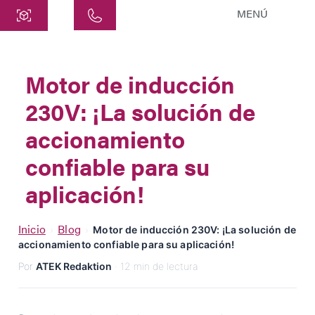
MENÚ
Central
ATEK Drive Solutions GmbH
Motor de inducción
Siemensstraße 47
230V: ¡La solución de
25462 Rellingen
info@atek.de
accionamiento
+49 4101 7953-0
confiable para su
aplicación!
Abrir Chat
Inicio
Blog
›
›
Motor de inducción 230V: ¡La solución de
accionamiento confiable para su aplicación!
Nombre
Por
ATEK Redaktion
· 12 min de lectura
Nombre de la Empresa