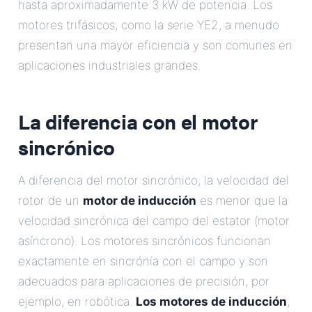
hasta aproximadamente 3 kW de potencia. Los
motores trifásicos, como la serie YE2, a menudo
presentan una mayor eficiencia y son comunes en
aplicaciones industriales grandes.
La diferencia con el motor
sincrónico
A diferencia del motor sincrónico, la velocidad del
rotor de un
motor de inducción
es menor que la
velocidad sincrónica del campo del estator (motor
asíncrono). Los motores sincrónicos funcionan
exactamente en sincrónía con el campo y son
adecuados para aplicaciones de precisión, por
ejemplo, en robótica.
Los motores de inducción
,