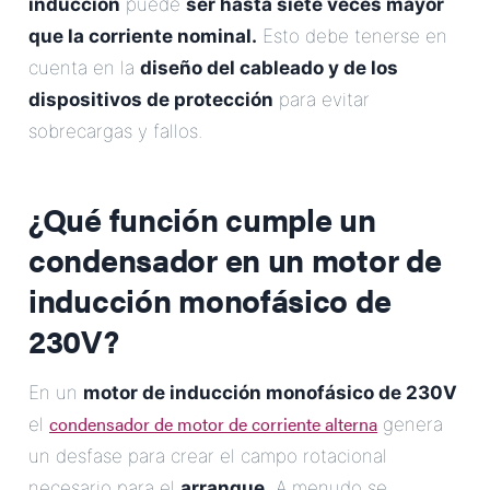
inducción
puede
ser hasta siete veces mayor
que la corriente nominal.
Esto debe tenerse en
cuenta en la
diseño del cableado y de los
dispositivos de protección
para evitar
sobrecargas y fallos.
¿Qué función cumple un
condensador en un motor de
inducción monofásico de
230V?
En un
motor de inducción monofásico de 230V
condensador de motor de corriente alterna
el
genera
un desfase para crear el campo rotacional
necesario para el
arranque.
A menudo se