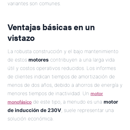
variantes son comunes.
Ventajas básicas en un
vistazo
La robusta construcción y el bajo mantenimiento
de estos
motores
contribuyen a una larga vida
útil y costos operativos reducidos. Los informes
de clientes indican tiempos de amortización de
menos de dos años, debido a ahorros de energía y
motor
menores tiempos de inactividad. Un
monofásico
de este tipo, a menudo es una
motor
de inducción de 230V
, suele representar una
solución económica.