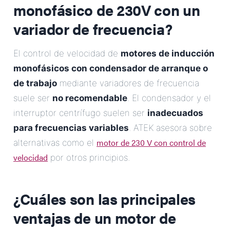
monofásico de 230V con un
variador de frecuencia?
El control de velocidad de
motores de inducción
monofásicos con condensador de arranque o
de trabajo
mediante variadores de frecuencia
suele ser
no recomendable
. El condensador y el
interruptor centrífugo suelen ser
inadecuados
para frecuencias variables
. ATEK asesora sobre
motor de 230 V con control de
alternativas como el
velocidad
por otros principios.
¿Cuáles son las principales
ventajas de un motor de