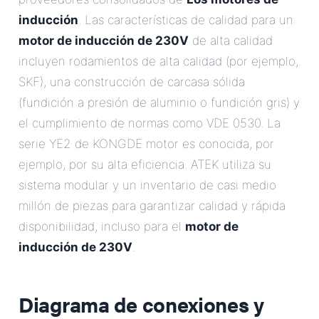
inducción
. Las características de calidad para un
motor de inducción de 230V
de alta calidad
incluyen rodamientos de alta calidad (por ejemplo,
SKF), una construcción de carcasa sólida
(fundición a presión de aluminio o fundición gris) y
el cumplimiento de normas como VDE 0530. La
serie YE2 de KONGDE motor es conocida, por
ejemplo, por su alta eficiencia. ATEK utiliza su
sistema modular y un inventario de casi medio
millón de piezas para garantizar calidad y rápida
disponibilidad, incluso para el
motor de
inducción de 230V
.
Diagrama de conexiones y