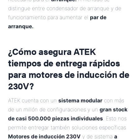
distingue entre condensador de arranque y de
funcionamiento para aumentar el
par de
arranque.
.
¿Cómo asegura ATEK
tiempos de entrega rápidos
para motores de inducción de
230V?
ATEK cuenta con un
sistema modular
con más
de un millón de configuraciones y un
gran stock
de casi 500.000 piezas individuales
. Esto nos
permite entregar también soluciones específicas
Motores de inducción 230V
y de sistema
a