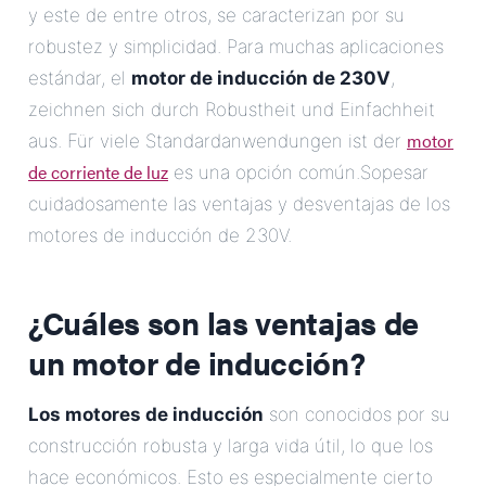
y este de entre otros, se caracterizan por su
robustez y simplicidad. Para muchas aplicaciones
estándar, el
motor de inducción de 230V
,
zeichnen sich durch Robustheit und Einfachheit
motor
aus. Für viele Standardanwendungen ist der
de corriente de luz
es una opción común.Sopesar
cuidadosamente las ventajas y desventajas de los
motores de inducción de 230V.
¿Cuáles son las ventajas de
un motor de inducción?
Los motores de inducción
son conocidos por su
construcción robusta y larga vida útil, lo que los
hace económicos. Esto es especialmente cierto