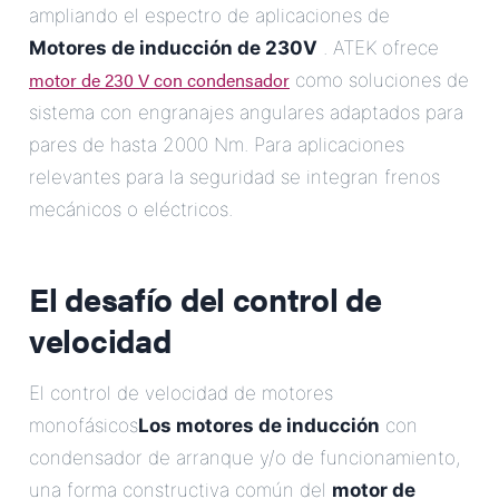
ampliando el espectro de aplicaciones de
Motores de inducción de 230V
. ATEK ofrece
motor de 230 V con condensador
como soluciones de
sistema con engranajes angulares adaptados para
pares de hasta 2000 Nm. Para aplicaciones
relevantes para la seguridad se integran frenos
mecánicos o eléctricos.
El desafío del control de
velocidad
El control de velocidad de motores
monofásicos
Los motores de inducción
con
condensador de arranque y/o de funcionamiento,
una forma constructiva común del
motor de