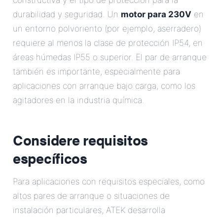
constructiva y el tipo de protección para la
durabilidad y seguridad. Un
motor para 230V
en
un entorno polvoriento (por ejemplo, aserradero)
requiere al menos la clase de protección IP54, en
áreas húmedas IP55 o superior. El par de arranque
también es importante, especialmente para
aplicaciones con arranque bajo carga, como los
agitadores en la industria química.
Considere requisitos
específicos
Para aplicaciones con requisitos especiales, como
altos pares de arranque o situaciones de
instalación particulares, ATEK desarrolla