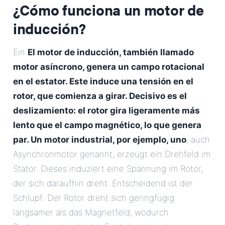
¿Cómo funciona un motor de
inducción?
Ein
El motor de inducción, también llamado
motor asíncrono, genera un campo rotacional
en el estator. Este induce una tensión en el
rotor, que comienza a girar. Decisivo es el
deslizamiento: el rotor gira ligeramente más
lento que el campo magnético, lo que genera
par. Un motor industrial, por ejemplo, uno
, auch
Asynchronmotor genannt, erzeugt ein Drehfeld im
Stator. Dieses induziert eine Spannung im Rotor,
der sich daraufhin dreht. Entscheidend ist der
Schlupf: Der Rotor dreht sich geringfügig
langsamer als das Magnetfeld, wodurch