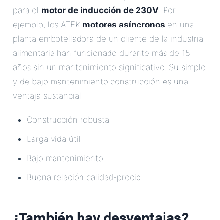
para el
motor de inducción de 230V
. Por
ejemplo, los ATEK
motores asíncronos
en una
planta embotelladora de un cliente de la industria
alimentaria han funcionado durante más de 15
años sin un mantenimiento significativo. Su simple
y de bajo mantenimiento construcción es una
ventaja sustancial.
Construcción robusta
Larga vida útil
Bajo mantenimiento
Buena relación calidad-precio
¿También hay desventajas?