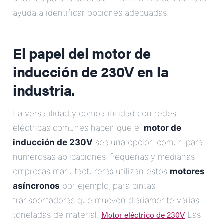
ayuda a identificar opciones adecuadas.
El papel del motor de
inducción de 230V en la
industria.
La versatilidad y compatibilidad con redes
eléctricas comunes hacen que el
motor de
inducción de 230V
sea una opción común para
numerosas aplicaciones. Pequeñas y medianas
empresas manufactureras utilizan estos
motores
asíncronos
por ejemplo, para cintas
transportadoras que mueven diariamente varias
Motor eléctrico de 230V
toneladas de material.
Las