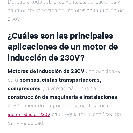
Descubra todo sobre las ventajas, aplicaciones y
Correo Electrónico
criterios de selección de motores de inducción de
230V.
Dirección
¿Cuáles son las principales
Mensaje
aplicaciones de un motor de
inducción de 230V?
Motores de inducción de 230V
son excelentes
para
bombas, cintas transportadoras,
compresores
y diversas máquinas en el
Enviar Mensaje
construcción de maquinaria e instalaciones
.
ATEK a menudo proporciona variantes como
motorreductor 230V
para requisitos específicos de
par y velocidad.