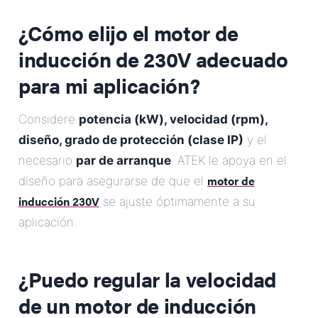
¿Cómo elijo el motor de
inducción de 230V adecuado
para mi aplicación?
Considere
potencia (kW), velocidad (rpm),
diseño, grado de protección (clase IP)
y el
necesario
par de arranque
. ATEK le apoya en el
motor de
diseño para asegurarse de que el
inducción 230V
se ajuste óptimamente a su
aplicación.
¿Puedo regular la velocidad
de un motor de inducción