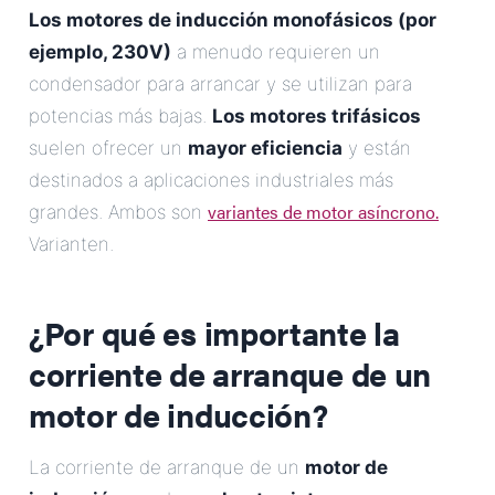
Los motores de inducción monofásicos (por
ejemplo, 230V)
a menudo requieren un
condensador para arrancar y se utilizan para
potencias más bajas.
Los motores trifásicos
suelen ofrecer un
mayor eficiencia
y están
destinados a aplicaciones industriales más
variantes de motor asíncrono.
grandes. Ambos son
Varianten.
¿Por qué es importante la
corriente de arranque de un
motor de inducción?
La corriente de arranque de un
motor de