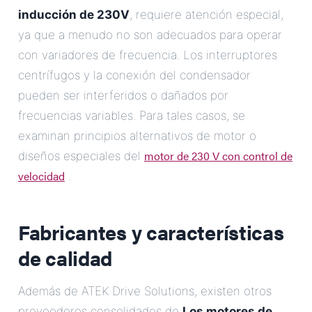
inducción de 230V
, requiere atención especial,
ya que a menudo no son adecuados para operar
con variadores de frecuencia. Los interruptores
centrífugos y la conexión del condensador
pueden ser interferidos o dañados por
frecuencias variables. Para tales casos, se
examinan principios alternativos de motor o
motor de 230 V con control de
diseños especiales del
velocidad
.
Fabricantes y características
de calidad
Además de ATEK Drive Solutions, existen otros
proveedores consolidados de
Los motores de