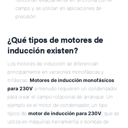
funcionan exactamente en sincronía con el
campo y se utilizan en aplicaciones de
precisión.
¿Qué tipos de motores de
inducción existen?
Los motores de inducción se diferencian
principalmente en versiones monofásicas y
trifásicas.
Motores de inducción monofásicos
para 230V
a menudo requieren un condensador
para crear el campo rotacional de arranque. Un
ejemplo es el motor de condensador, un tipo
típico de
motor de inducción para 230V
, que se
utiliza en máquinas herramienta o bombas de