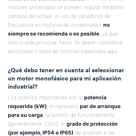
motores universales se pueden regular mediante
cambios de voltaje, el uso de variadores de
frecuencia en motores de condensador
no
siempre se recomienda o es posible
, ya que
esto puede provocar fallos. Se deben considerar
soluciones o tipos de motores especiales aquí.
¿Qué debo tener en cuenta al seleccionar
un motor monofásico para mi aplicación
industrial?
Los criterios importantes son la
potencia
requerida (kW)
, el necesario
par de arranque
para su carga
, la tensión de funcionamiento
(generalmente 230V), el
grado de protección
(por ejemplo, IP54 o IP65)
de acuerdo a las