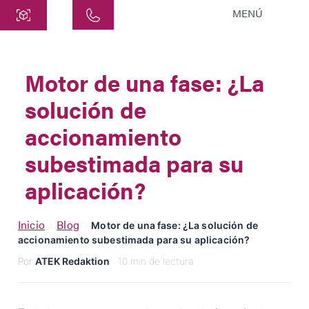
MENÚ
Central
ATEK Drive Solutions GmbH
Motor de una fase: ¿La
Siemensstraße 47
solución de
25462 Rellingen
info@atek.de
accionamiento
+49 4101 7953-0
subestimada para su
aplicación?
Abrir Chat
Inicio
Blog
›
›
Motor de una fase: ¿La solución de
accionamiento subestimada para su aplicación?
Nombre
Por
ATEK Redaktion
· 10 min de lectura
Nombre de la Empresa