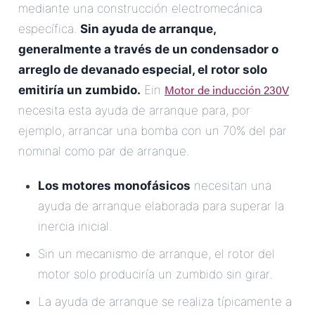
mediante una construcción electromecánica
específica.
Sin ayuda de arranque,
generalmente a través de un condensador o
arreglo de devanado especial, el rotor solo
Motor de inducción 230V
emitiría un zumbido.
Ein
necesita esta ayuda de arranque para, por
ejemplo, arrancar una bomba con un 70% del par
nominal como par de arranque.
Los motores monofásicos
necesitan una
ayuda de arranque elaborada para superar la
inercia inicial.
Sin un mecanismo de arranque, el rotor del
motor solo produciría un zumbido sin girar.
La ayuda de arranque se realiza típicamente a