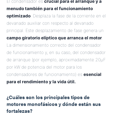
El condensador es
crucial para el arranque y a
menudo también para el funcionamiento
optimizado
. Desplaza la fase de la corriente en el
devanado auxiliar con respecto al devanado
principal. Este desplazamiento de fase genera un
campo giratorio elíptico que arranca el motor
.
La dimensionamiento correcto del condensador
de funcionamiento y, en su caso, del condensador
de arranque (por ejemplo, aproximadamente 20µF
por kW de potencia del motor para los
condensadores de funcionamiento) es
esencial
para el rendimiento y la vida útil.
.
¿Cuáles son los principales tipos de
motores monofásicos y dónde están sus
fortalezas?