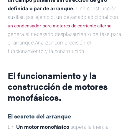
un campo pulsante sin dirección de giro
definida o par de arranque.
Una construcción
auxiliar, por ejemplo, un devanado adicional con
un condensador para motores de corriente alterna
,
genera el necesario desplazamiento de fase para
el arranque.Analizar con precisión el
funcionamiento y la construcción.
El funcionamiento y la
construcción de motores
monofásicos.
El secreto del arranque
Ein
Un motor monofásico
supera la inercia