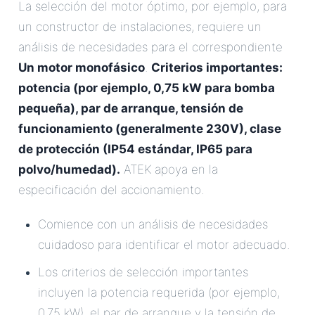
La selección del motor óptimo, por ejemplo, para
un constructor de instalaciones, requiere un
análisis de necesidades para el correspondiente
Un motor monofásico
.
Criterios importantes:
potencia (por ejemplo, 0,75 kW para bomba
pequeña), par de arranque, tensión de
funcionamiento (generalmente 230V), clase
de protección (IP54 estándar, IP65 para
polvo/humedad).
ATEK apoya en la
especificación del accionamiento.
Comience con un análisis de necesidades
cuidadoso para identificar el motor adecuado.
Los criterios de selección importantes
incluyen la potencia requerida (por ejemplo,
0,75 kW), el par de arranque y la tensión de