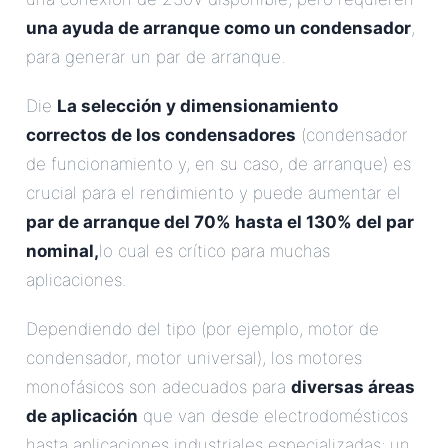
una ayuda de arranque como un condensador
,
para generar un par de arranque.
Die
La selección y dimensionamiento
correctos de los condensadores
(condensador
de funcionamiento y, en su caso, de arranque) es
crucial para el rendimiento y puede aumentar el
par de arranque del 70% hasta el 130% del par
nominal,
lo cual es crítico para muchas
aplicaciones.
Dependiendo del tipo (por ejemplo, motor de
condensador, motor universal), los motores
monofásicos son adecuados para
diversas áreas
de aplicación
que van desde electrodomésticos
hasta aplicaciones industriales especializadas; un