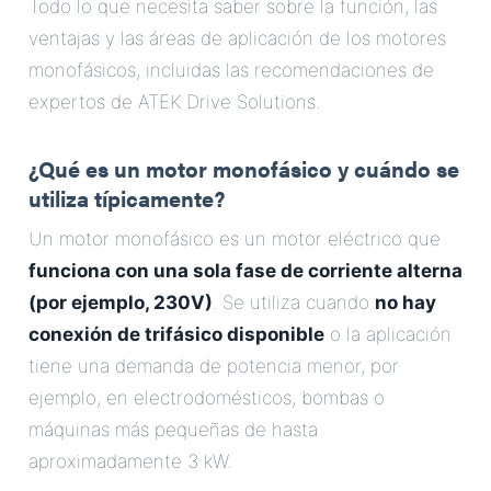
Todo lo que necesita saber sobre la función, las
Correo Electrónico
ventajas y las áreas de aplicación de los motores
monofásicos, incluidas las recomendaciones de
Dirección
expertos de ATEK Drive Solutions.
Mensaje
¿Qué es un motor monofásico y cuándo se
utiliza típicamente?
Un motor monofásico es un motor eléctrico que
funciona con una sola fase de corriente alterna
(por ejemplo, 230V)
. Se utiliza cuando
no hay
conexión de trifásico disponible
o la aplicación
Enviar Mensaje
tiene una demanda de potencia menor, por
ejemplo, en electrodomésticos, bombas o
máquinas más pequeñas de hasta
aproximadamente 3 kW.