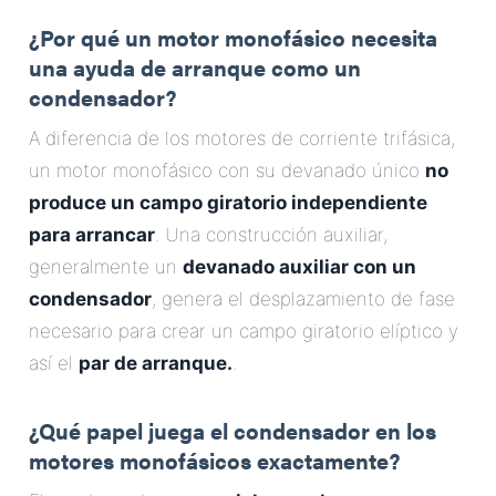
¿Por qué un motor monofásico necesita
una ayuda de arranque como un
condensador?
A diferencia de los motores de corriente trifásica,
un motor monofásico con su devanado único
no
produce un campo giratorio independiente
para arrancar
. Una construcción auxiliar,
generalmente un
devanado auxiliar con un
condensador
, genera el desplazamiento de fase
necesario para crear un campo giratorio elíptico y
así el
par de arranque.
.
¿Qué papel juega el condensador en los
motores monofásicos exactamente?