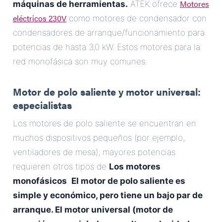
Motores
máquinas de herramientas.
ATEK ofrece
eléctricos 230V
como motores de condensador con
condensadores de arranque/funcionamiento para
potencias de hasta 3,0 kW. Estos motores para la
red monofásica son muy comunes.
Motor de polo saliente y motor universal:
especialistas
Los motores de polo saliente se encuentran en
muchos dispositivos pequeños (por ejemplo,
ventiladores de mesa); mayores potencias
requieren otros tipos de
Los motores
monofásicos
.
El motor de polo saliente es
simple y económico, pero tiene un bajo par de
arranque. El motor universal (motor de