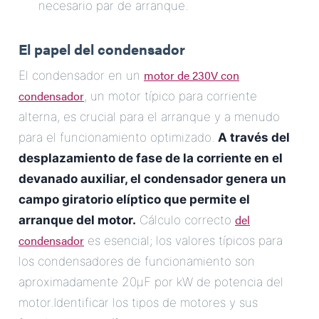
necesario par de arranque.
El papel del condensador
motor de 230V con
El condensador en un
condensador
, un motor típico para corriente
alterna, es crucial para el arranque y a menudo
para el funcionamiento optimizado.
A través del
desplazamiento de fase de la corriente en el
devanado auxiliar, el condensador genera un
campo giratorio elíptico que permite el
del
arranque del motor.
Cálculo correcto
condensador
es esencial; los valores típicos para
los condensadores de funcionamiento son
aproximadamente 20µF por kW de potencia del
motor.Identificar los tipos de motores y sus