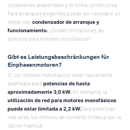
condiciones ambientales y la forma constructiva.
Para arranques exigentes puede ser necesario un
motor con
condensador de arranque y
funcionamiento.
¿Existen limitaciones de
potencia para motores monofásicos?
Gibt es Leistungsbeschränkungen für
Einphasenmotoren?
Sí, los motores monofásicos están típicamente
diseñados para
potencias de hasta
aproximadamente 3,0 kW.
En Alemania, la
utilización de red para motores monofásicos
puede estar limitada a 2,2 kW.
Para potencias
más altas, los motores de corriente trifásica son la
opción habitual.