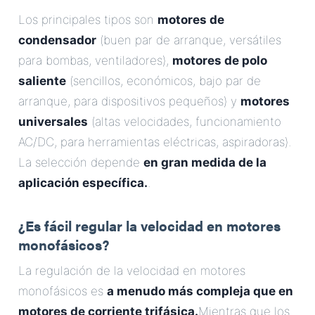
Los principales tipos son
motores de
condensador
(buen par de arranque, versátiles
para bombas, ventiladores),
motores de polo
saliente
(sencillos, económicos, bajo par de
arranque, para dispositivos pequeños) y
motores
universales
(altas velocidades, funcionamiento
AC/DC, para herramientas eléctricas, aspiradoras).
La selección depende
en gran medida de la
aplicación específica.
.
¿Es fácil regular la velocidad en motores
monofásicos?
La regulación de la velocidad en motores
monofásicos es
a menudo más compleja que en
motores de corriente trifásica.
Mientras que los