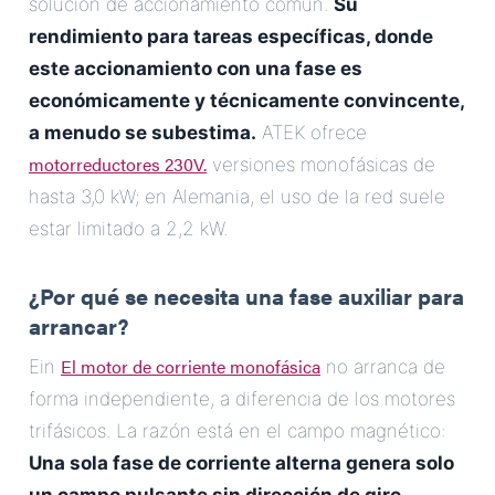
solución de accionamiento común.
Su
rendimiento para tareas específicas, donde
este accionamiento con una fase es
económicamente y técnicamente convincente,
a menudo se subestima.
ATEK ofrece
motorreductores 230V.
versiones monofásicas de
hasta 3,0 kW; en Alemania, el uso de la red suele
estar limitado a 2,2 kW.
¿Por qué se necesita una fase auxiliar para
arrancar?
El motor de corriente monofásica
Ein
no arranca de
forma independiente, a diferencia de los motores
trifásicos. La razón está en el campo magnético:
Una sola fase de corriente alterna genera solo