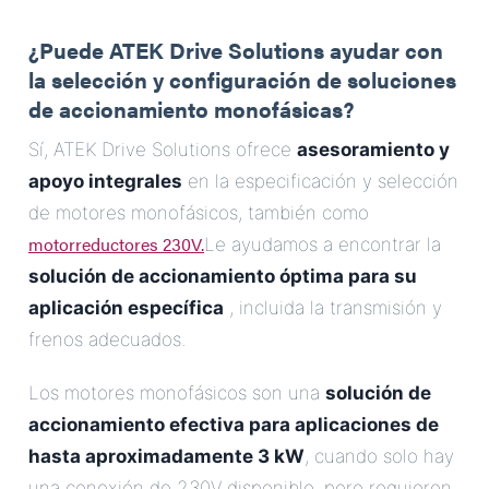
¿Puede ATEK Drive Solutions ayudar con
la selección y configuración de soluciones
de accionamiento monofásicas?
Sí, ATEK Drive Solutions ofrece
asesoramiento y
apoyo integrales
en la especificación y selección
de motores monofásicos, también como
motorreductores 230V.
Le ayudamos a encontrar la
solución de accionamiento óptima para su
aplicación específica
, incluida la transmisión y
frenos adecuados.
Los motores monofásicos son una
solución de
accionamiento efectiva para aplicaciones de
hasta aproximadamente 3 kW
, cuando solo hay
una conexión de 230V disponible, pero requieren