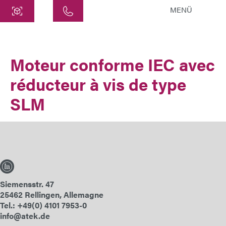
MENÜ
Centre
ATEK Drive Solutions GmbH
Moteur conforme IEC avec
Siemensstraße 47
réducteur à vis de type
25462 Rellingen
info@atek.de
SLM
+49 4101 7953-0
Ouvrir le chat
Nom
Siemensstr. 47
25462 Rellingen, Allemagne
Tel.: +49(0) 4101 7953-0
Nom de l'entreprise
info@atek.de