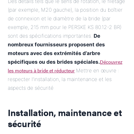
Des détails tels que le sens de rotation, le filetage
(par exemple, M20 gauche), la position du boîtier
de connexion et le diamètre de la bride (par
exemple, 215 mm pour le PERSKE KS 80.12-2 BR)
sont des spécifications importantes.
De
nombreux fournisseurs proposent des
moteurs avec des extrémités d’arbre
Découvrez
spécifiques ou des brides spéciales.
les moteurs à bride et réducteur
.Mettre en œuvre :
respecter l’installation, la maintenance et les
aspects de sécurité
Installation, maintenance et
sécurité