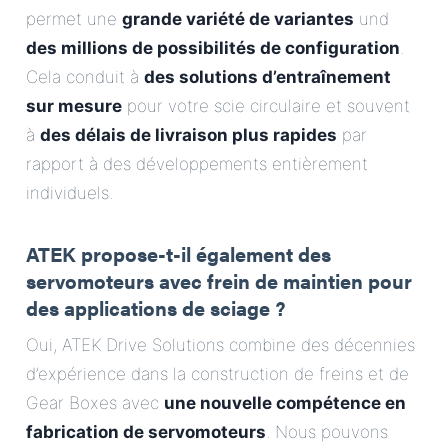
permet une
grande variété de variantes
und
des millions de possibilités de configuration
.
Cela conduit à
des solutions d’entraînement
sur mesure
pour votre scie circulaire et souvent
à
des délais de livraison plus rapides
par
rapport à des développements entièrement
individuels.
ATEK propose-t-il également des
servomoteurs avec frein de maintien pour
des applications de sciage ?
Oui, ATEK Drive Solutions combine des décennies
d’expérience dans la construction de freins et de
Gear Boxes avec
une nouvelle compétence en
fabrication de servomoteurs
. Nous pouvons