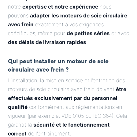
notre
expertise et notre expérience
nous
pouvons
adapter les moteurs de scie circulaire
avec frein
exactement à vos exigences
spécifiques, même pour
de petites séries
et avec
des délais de livraison rapides
.
Qui peut installer un moteur de scie
circulaire avec frein ?
L’installation, la mise en service et l’entretien des
moteurs de scie circulaire avec frein doivent
être
effectués exclusivement par du personnel
qualifié
conformément aux réglementations en
vigueur (par exemple, VDE 0105 ou IEC 364). Cela
garantit la
sécurité et le fonctionnement
correct
de l’entraînement.