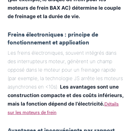
moteurs de frein BAX AC) détermine le couple
de freinage et la durée de vie.
Freins électroniques : principe de
fonctionnement et application
Les freins électroniques, souvent intégrés dans
des interrupteurs moteur, génèrent un champ
opposé dans le moteur pour un freinage rapide
(par exemple, la technologie JS arrête les moteurs
asynchrones en <10s).
Les avantages sont une
construction compacte et des coûts inférieurs,
Détails
mais la fonction dépend de l’électricité.
sur les moteurs de frein
.
Avantages et inconvénients par rapport