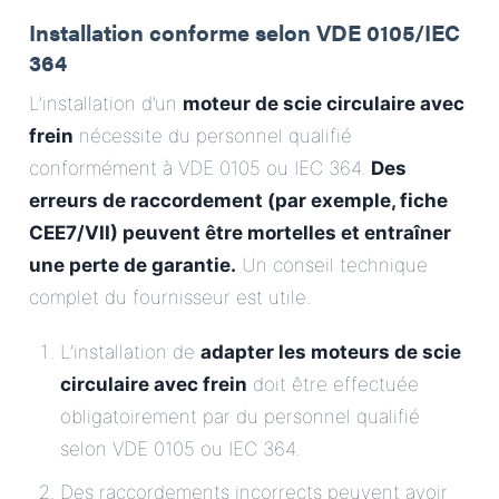
Installation conforme selon VDE 0105/IEC
364
L’installation d’un
moteur de scie circulaire avec
frein
nécessite du personnel qualifié
conformément à VDE 0105 ou IEC 364.
Des
erreurs de raccordement (par exemple, fiche
CEE7/VII) peuvent être mortelles et entraîner
une perte de garantie.
Un conseil technique
complet du fournisseur est utile.
L’installation de
adapter les moteurs de scie
circulaire avec frein
doit être effectuée
obligatoirement par du personnel qualifié
selon VDE 0105 ou IEC 364.
Des raccordements incorrects peuvent avoir