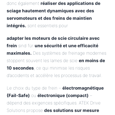
donc également
réaliser des applications de
sciage hautement dynamiques avec des
servomoteurs et des freins de maintien
intégrés.
sont essentiels pour
adapter les moteurs de scie circulaire avec
frein
sind für
une sécurité et une efficacité
maximales.
Des systèmes de freinage modernes
stoppent souvent les lames de scie
en moins de
10 secondes
, ce qui minimise les risques
d’accidents et accélère les processus de travail.
Le choix du type de frein –
électromagnétique
(Fail-Safe)
ou
électronique (compact)
–
dépend des exigences spécifiques. ATEK Drive
Solutions propose
des solutions sur mesure