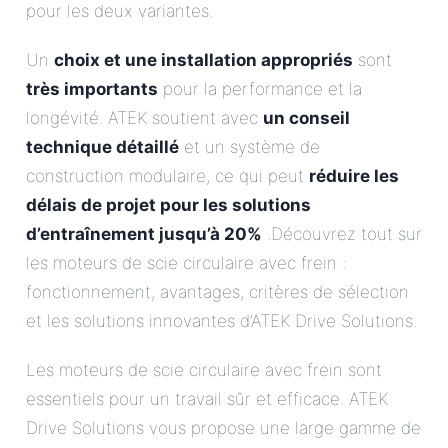
pour les deux variantes.
Un
choix et une installation appropriés
sont
très importants
pour la performance et la
longévité. ATEK soutient avec
un conseil
technique détaillé
et un système de
construction modulaire, ce qui peut
réduire les
délais de projet pour les solutions
d’entraînement jusqu’à 20%
.Découvrez tout sur
les moteurs de scie circulaire avec frein :
fonctionnement, avantages, critères de sélection
et les solutions innovantes d’ATEK Drive Solutions.
Les moteurs de scie circulaire avec frein sont
essentiels pour un travail sûr et efficace. ATEK
Drive Solutions vous propose une large gamme de