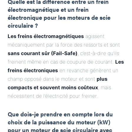
Quelle est la différence entre un frein
électromagnétique et un frein
électronique pour les moteurs de scie
circulaire ?
Les freins électromagnétiques
agissent
mécaniquement par la force des ressorts et sont
sans courant sûr (Fail-Safe)
, c’est-à-dire qu’ils
freinent même en cas de coupure de courant.
Les
freins électroniques
en revanche génèrent un
champ opposé dans le moteur et sont
plus
compacts et souvent moins coûteux
, mais
nécessitent de l’électricité pour freiner.
Que dois-je prendre en compte lors du
choix de la puissance du moteur (kW)
pour un moteur de scie circulaire avec