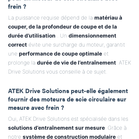
frein ?
La puissance requise dépend de la
matériau à
couper, de la profondeur de coupe et de la
durée d’utilisation
. Un
dimensionnement
correct
évite une surcharge du moteur, garantit
une
performance de coupe optimale
et
prolonge la
durée de vie de l’entraînement
. ATEK
Drive Solutions vous conseille à ce sujet.
ATEK Drive Solutions peut-elle également
fournir des moteurs de scie circulaire sur
mesure avec frein ?
Oui, ATEK Drive Solutions est spécialisée dans les
solutions d’entraînement sur mesure
. Grâce à
notre
système de construction modulaire
et