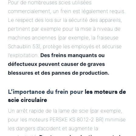
Pour de nombreuses scies utilisées
commercialement, un frein est légalement requis.
Le respect des lois sur la sécurité des appareils,
pertinent par exemple pour la mise à niveau de
machines anciennes (par exemple, la fraiseuse
Schaublin 53), protège les employés et sécurise
l’exploitation.
Des freins manquants ou
défectueux peuvent causer de graves
blessures et des pannes de production.
L’importance du frein pour
les moteurs de
scie circulaire
Un arrêt rapide de la lame de scie (par exemple,
pour les moteurs PERSKE KS 80.12-2 BR) minimise
les dangers d’accident et augmente la