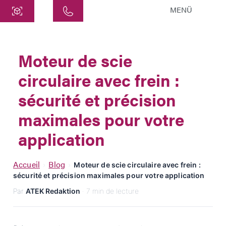
MENÜ
Centre
ATEK Drive Solutions GmbH
Moteur de scie
Siemensstraße 47
circulaire avec frein :
25462 Rellingen
info@atek.de
sécurité et précision
+49 4101 7953-0
maximales pour votre
application
Ouvrir le chat
Accueil
Blog
›
›
Moteur de scie circulaire avec frein :
sécurité et précision maximales pour votre application
Nom
Par
ATEK Redaktion
· 7 min de lecture
Nom de l'entreprise