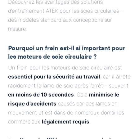
Découvrez les avantages des solutions
E-Mail
d’entraînement ATEK pour les scies circulaires –
des modèles standard aux conceptions sur
Adresse
mesure.
Message
Pourquoi un frein est-il si important pour
les moteurs de scie circulaire ?
Un frein pour les moteurs de scie circulaire est
essentiel pour la sécurité au travail
, car il arrête
rapidement la lame de scie après l’arrêt – souvent
en moins de 10 secondes
. Cela
minimise le
Envoyer le message
risque d’accidents
causés par des lames en
mouvement et est dans de nombreux domaines
commerciaux
légalement requis
.