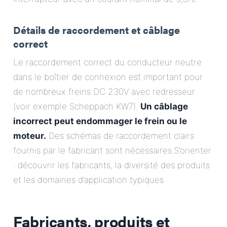
Détails de raccordement et câblage
correct
Le raccordement correct du conducteur neutre
dans le boîtier de connexion est important pour
de nombreux freins DC 230V avec redresseur
(voir exemple Scheppach KW7).
Un câblage
incorrect peut endommager le frein ou le
moteur.
Des schémas de raccordement clairs
fournis par le fabricant sont nécessaires.S’orienter
: découvrir les fabricants, la diversité des produits
et les domaines d’application typiques
Fabricants, produits et