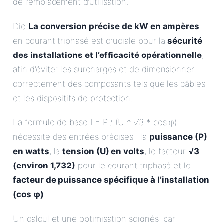
de l’emplacement d’utilisation.
Die
La conversion précise de kW en ampères
en courant triphasé est cruciale pour la
sécurité
des installations et l’efficacité opérationnelle
,
afin d’éviter les surcharges et de dimensionner
correctement des composants tels que les câbles
et les dispositifs de protection.
La formule de base I = P / (U * √3 * cos φ)
nécessite des entrées précises : la
puissance (P)
en watts
, la
tension (U) en volts
, le facteur
√3
(environ 1,732)
pour le courant triphasé et le
facteur de puissance spécifique à l’installation
(cos φ)
.
Un calcul et une optimisation soignés, par