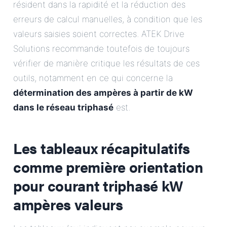
résident dans la rapidité et la réduction des
erreurs de calcul manuelles, à condition que les
valeurs saisies soient correctes. ATEK Drive
Solutions recommande toutefois de toujours
vérifier de manière critique les résultats de ces
outils, notamment en ce qui concerne la
détermination des ampères à partir de kW
dans le réseau triphasé
est.
Les tableaux récapitulatifs
comme première orientation
pour
courant triphasé kW
ampères
valeurs