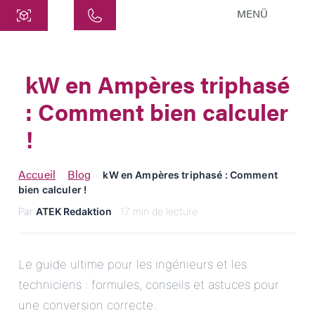
MENÜ
Centre
ATEK Drive Solutions GmbH
kW en Ampères triphasé
Siemensstraße 47
: Comment bien calculer
25462 Rellingen
info@atek.de
!
+49 4101 7953-0
Accueil
Blog
›
›
kW en Ampères triphasé : Comment
bien calculer !
Ouvrir le chat
Par
ATEK Redaktion
· 17 min de lecture
Nom
Le guide ultime pour les ingénieurs et les
techniciens : formules, conseils et astuces pour
Nom de l'entreprise
une conversion correcte.