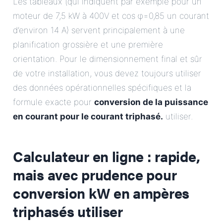
Les tableaux (qui indiquent par exemple pour un
moteur de 7,5 kW à 400V et cos φ=0,85 un courant
d’environ 14 A) servent principalement à une
planification grossière et une première
orientation. Pour le dimensionnement final et sûr
de votre installation, vous devez toujours utiliser
des données opérationnelles spécifiques et la
formule exacte pour
conversion de la puissance
en courant pour le courant triphasé.
utiliser.
Calculateur en ligne : rapide,
mais avec prudence pour
conversion kW en ampères
triphasés
utiliser