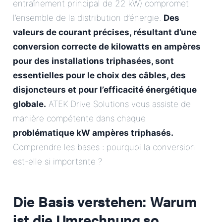
entraînement principal de 22 kW) compromet
l’ensemble de la distribution d’énergie.
Des
valeurs de courant précises, résultant d’une
conversion correcte de kilowatts en ampères
pour des installations triphasées, sont
essentielles pour le choix des câbles, des
disjoncteurs et pour l’efficacité énergétique
globale.
ATEK Drive Solutions vous assiste de
manière compétente dans chaque
problématique kW ampères triphasés.
Comprendre les bases : pourquoi la conversion
est-elle si importante ?
Die Basis verstehen: Warum
ist die Umrechnung so