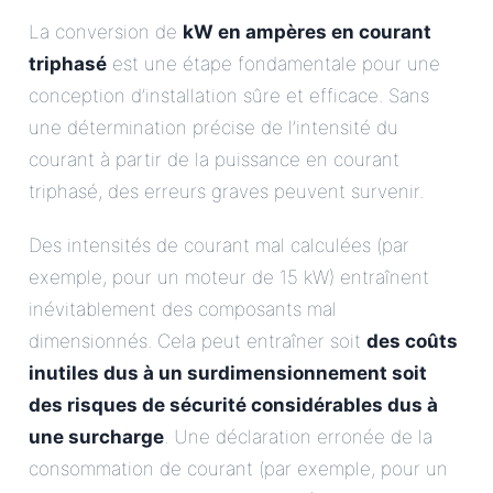
La conversion de
kW en ampères en courant
triphasé
est une étape fondamentale pour une
conception d’installation sûre et efficace. Sans
une détermination précise de l’intensité du
courant à partir de la puissance en courant
triphasé, des erreurs graves peuvent survenir.
Des intensités de courant mal calculées (par
exemple, pour un moteur de 15 kW) entraînent
inévitablement des composants mal
dimensionnés. Cela peut entraîner soit
des coûts
inutiles dus à un surdimensionnement soit
des risques de sécurité considérables dus à
une surcharge
. Une déclaration erronée de la
consommation de courant (par exemple, pour un