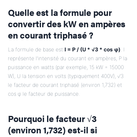
E-Mail
Quelle est la formule pour
convertir des kW en ampères
Adresse
en courant triphasé ?
Message
La formule de base est
I = P / (U * √3 * cos φ)
. I
représente l’intensité du courant en ampères, P la
puissance en watts (par exemple, 15 kW = 15000
W), U la tension en volts (typiquement 400V), √3
le facteur de courant triphasé (environ 1,732) et
cos φ le facteur de puissance.
Envoyer le message
Pourquoi le facteur √3
(environ 1,732) est-il si