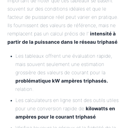
important de noter que ces tableaux se basent
souvent sur des conditions idéales et que le
facteur de puissance réel peut varier en pratique.
Ils fournissent des valeurs de référence, mais ne
remplacent pas un calcul précis de l’
intensité à
partir de la puissance dans le réseau triphasé
.
Les tableaux offrent une évaluation rapide,
mais souvent seulement une estimation
grossière des valeurs de courant pour la
problématique kW ampères triphasés.
relation.
Les calculateurs en ligne sont des outils utiles
pour une conversion rapide de
kilowatts en
ampères pour le courant triphasé
.