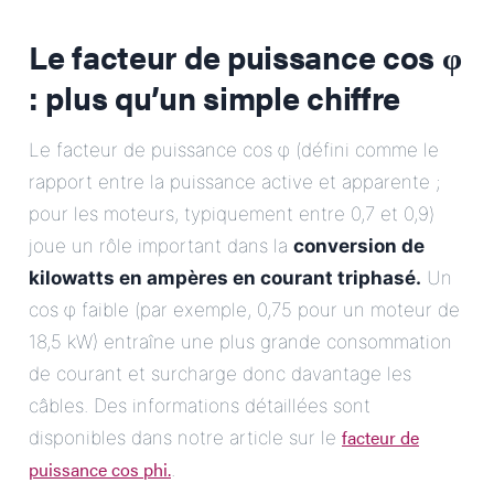
Le facteur de puissance cos φ
: plus qu’un simple chiffre
Le facteur de puissance cos φ (défini comme le
rapport entre la puissance active et apparente ;
pour les moteurs, typiquement entre 0,7 et 0,9)
joue un rôle important dans la
conversion de
kilowatts en ampères en courant triphasé.
Un
cos φ faible (par exemple, 0,75 pour un moteur de
18,5 kW) entraîne une plus grande consommation
de courant et surcharge donc davantage les
câbles. Des informations détaillées sont
facteur de
disponibles dans notre article sur le
puissance cos phi.
.