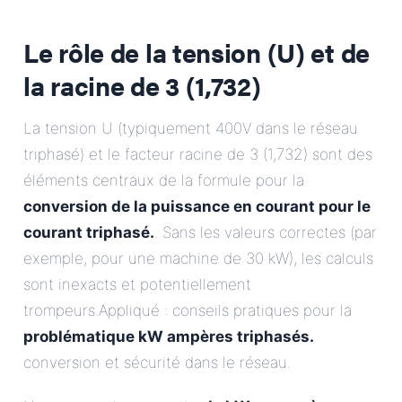
Le rôle de la tension (U) et de
la racine de 3 (1,732)
La tension U (typiquement 400V dans le réseau
triphasé) et le facteur racine de 3 (1,732) sont des
éléments centraux de la formule pour la
conversion de la puissance en courant pour le
courant triphasé.
. Sans les valeurs correctes (par
exemple, pour une machine de 30 kW), les calculs
sont inexacts et potentiellement
trompeurs.Appliqué : conseils pratiques pour la
problématique kW ampères triphasés.
conversion et sécurité dans le réseau.