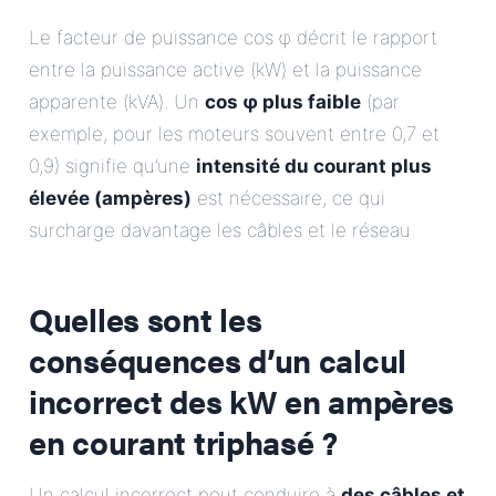
Le facteur de puissance cos φ décrit le rapport
entre la puissance active (kW) et la puissance
apparente (kVA). Un
cos φ plus faible
(par
exemple, pour les moteurs souvent entre 0,7 et
0,9) signifie qu’une
intensité du courant plus
élevée (ampères)
est nécessaire, ce qui
surcharge davantage les câbles et le réseau.
Quelles sont les
conséquences d’un calcul
incorrect des kW en ampères
en courant triphasé ?
Un calcul incorrect peut conduire à
des câbles et