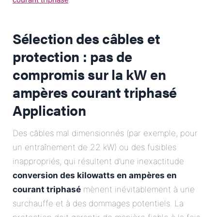
Sélection des câbles et
protection : pas de
compromis sur la
kW en
ampères courant triphasé
Application
Des câbles mal dimensionnés (par exemple, pour
un entraînement de 22 kW) ou des fusibles
inappropriés, qui résultent d’une inexactitude
conversion des kilowatts en ampères en
courant triphasé
mènent inévitablement à une
surchauffe et à des dommages potentiels. La