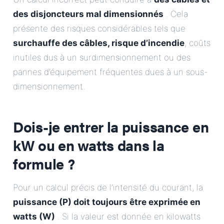
des disjoncteurs mal dimensionnés
. Cela
présente des risques considérables tels que
surchauffe des câbles, risque d’incendie
, coûts
inutiles dus à un surdimensionnement ou des
pannes d’équipement fréquentes dues à un sous-
dimensionnement.
Dois-je entrer la puissance en
kW ou en watts dans la
formule ?
Pour un calcul précis de l’intensité du courant, la
puissance (P) doit toujours être exprimée en
watts (W)
. Si la valeur est donnée en kilowatts