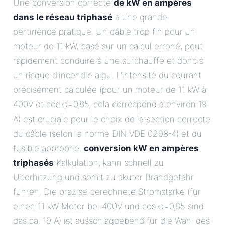
Une conversion correcte
de kW en ampères
dans le réseau triphasé
a une grande
pertinence pratique. Un câble trop fin pour un
moteur de 11 kW, basé sur un calcul erroné, peut
rapidement conduire à une surchauffe et donc à
un risque d’incendie aigu. L’intensité du courant
précisément calculée (pour un moteur de 11 kW à
400V et cos φ=0,85, cela correspond à environ 19
A) est cruciale pour le choix de la section correcte
du câble (selon la norme DIN VDE 0298-4) et du
fusible approprié.
conversion kW en ampères
triphasés
Kalkulation, kann schnell zu
Überhitzung und somit zu akuter Brandgefahr
führen. Die präzise berechnete Stromstärke (für
einen 11 kW Motor bei 400V und cos φ=0,85 sind
das ca. 19 A) ist ausschlaggebend für die Wahl des