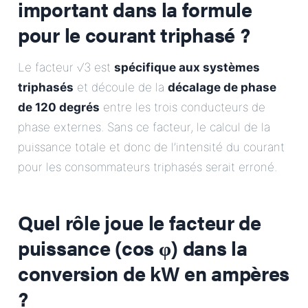
important dans la formule
pour le courant triphasé ?
Le facteur √3 est
spécifique aux systèmes
triphasés
et découle de la
décalage de phase
de 120 degrés
entre les trois conducteurs de
phase externes. Sans ce facteur, le calcul de la
puissance totale et donc de l’intensité du courant
pour les consommateurs triphasés serait erroné.
Quel rôle joue le facteur de
puissance (cos φ) dans la
conversion de kW en ampères
?