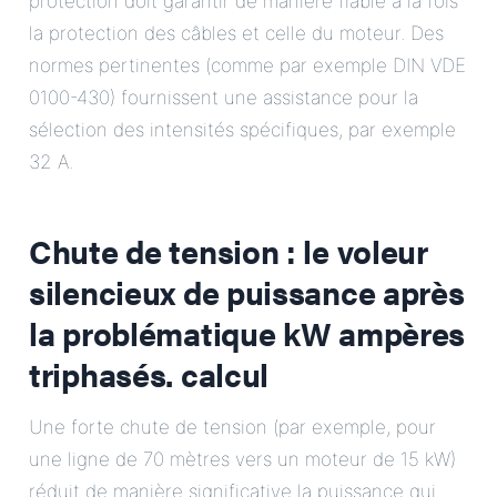
protection doit garantir de manière fiable à la fois
la protection des câbles et celle du moteur. Des
normes pertinentes (comme par exemple DIN VDE
0100-430) fournissent une assistance pour la
sélection des intensités spécifiques, par exemple
32 A.
Chute de tension : le voleur
silencieux de puissance après
la
problématique kW ampères
triphasés.
calcul
Une forte chute de tension (par exemple, pour
une ligne de 70 mètres vers un moteur de 15 kW)
réduit de manière significative la puissance qui