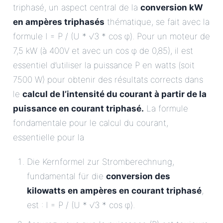
triphasé, un aspect central de la
conversion kW
en ampères triphasés
thématique, se fait avec la
formule I = P / (U * √3 * cos φ). Pour un moteur de
7,5 kW (à 400V et avec un cos φ de 0,85), il est
essentiel d’utiliser la puissance P en watts (soit
7500 W) pour obtenir des résultats corrects dans
le
calcul de l’intensité du courant à partir de la
puissance en courant triphasé.
La formule
fondamentale pour le calcul du courant,
essentielle pour la
Die Kernformel zur Stromberechnung,
fundamental für die
conversion des
kilowatts en ampères en courant triphasé
,
est : I = P / (U * √3 * cos φ).