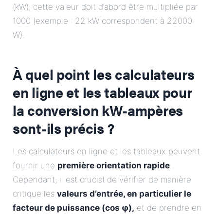
(kW), cette valeur doit d’abord être multipliée par
1000 (exemple : 22 kW correspondent à 22000
W).
À quel point les calculateurs
en ligne et les tableaux pour
la conversion kW-ampères
sont-ils précis ?
Les calculateurs en ligne et les tableaux peuvent
fournir une
première orientation rapide
.
Cependant, il est crucial de vérifier de manière
critique les
valeurs d’entrée, en particulier le
facteur de puissance (cos φ),
et de prendre en