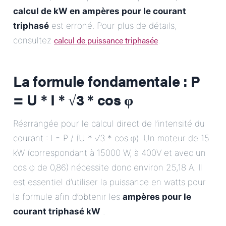
calcul de kW en ampères pour le courant
triphasé
est erroné. Pour plus de détails,
calcul de puissance triphasée
consultez
.
La formule fondamentale : P
= U * I * √3 * cos φ
Réarrangée pour le calcul direct de l’intensité du
courant : I = P / (U * √3 * cos φ). Un moteur de 15
kW (correspondant à 15000 W, à 400V et avec un
cos φ de 0,86) nécessite donc environ 25,18 A. Il
est essentiel d’utiliser la puissance en watts pour
la formule afin d’obtenir les
ampères pour le
courant triphasé kW
.