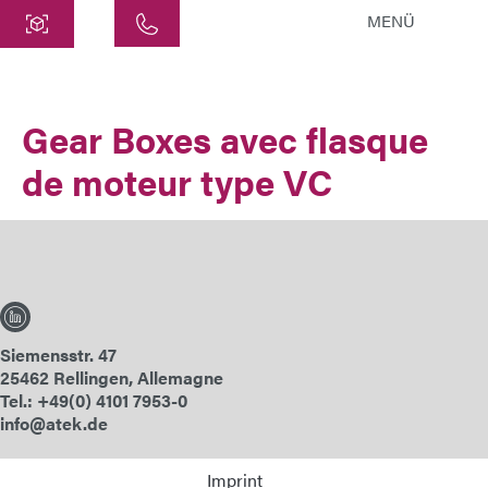
MENÜ
Centre
ATEK Drive Solutions GmbH
Gear Boxes avec flasque
Siemensstraße 47
de moteur type VC
25462 Rellingen
info@atek.de
+49 4101 7953-0
Ouvrir le chat
Siemensstr. 47
25462 Rellingen, Allemagne
Nom
Tel.: +49(0) 4101 7953-0
info@atek.de
Nom de l'entreprise
Imprint