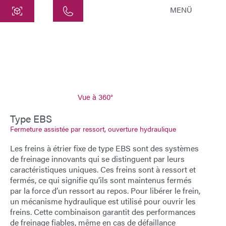
MENÜ
Centre
ATEK Drive Solutions GmbH
Siemensstraße 47
25462 Rellingen
info@atek.de
Vue à 360°
+49 4101 7953-0
Type EBS
Fermeture assistée par ressort, ouverture hydraulique
Ouvrir le chat
Les freins à étrier fixe de type EBS sont des systèmes
de freinage innovants qui se distinguent par leurs
caractéristiques uniques. Ces
freins
sont à ressort et
Nom
fermés, ce qui signifie qu’ils sont maintenus fermés
par la force d’un ressort au repos. Pour libérer le frein,
un mécanisme hydraulique est utilisé pour ouvrir les
Nom de l'entreprise
freins. Cette combinaison garantit des performances
de freinage fiables, même en cas de défaillance