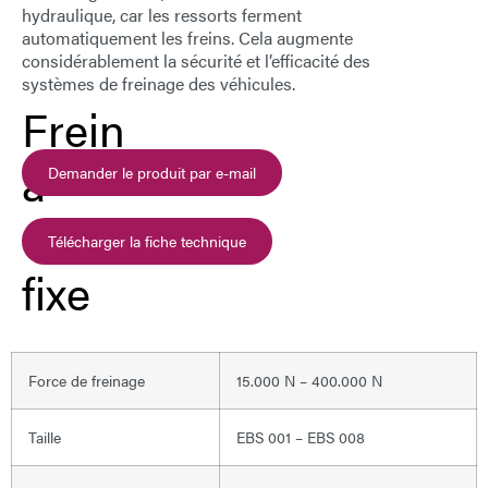
hydraulique, car les ressorts ferment
E-Mail
automatiquement les freins. Cela augmente
considérablement la sécurité et l’efficacité des
systèmes de freinage des véhicules.
Adresse
Frein
Message
à
Demander le produit par e-mail
étrier
Télécharger la fiche technique
fixe
Envoyer le message
Force de freinage
15.000 N – 400.000 N
Taille
EBS 001 – EBS 008