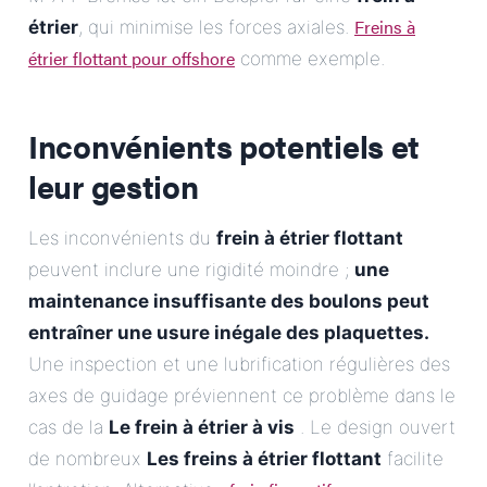
Freins à
étrier
, qui minimise les forces axiales.
étrier flottant pour offshore
comme exemple.
Inconvénients potentiels et
leur gestion
Les inconvénients du
frein à étrier flottant
peuvent inclure une rigidité moindre ;
une
maintenance insuffisante des boulons peut
entraîner une usure inégale des plaquettes.
Une inspection et une lubrification régulières des
axes de guidage préviennent ce problème dans le
cas de la
Le frein à étrier à vis
. Le design ouvert
de nombreux
Les freins à étrier flottant
facilite