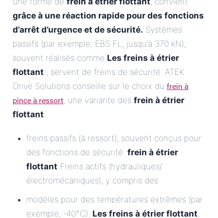
une forme de
frein à étrier flottant
, convient
grâce à une réaction rapide pour des fonctions
d’arrêt d’urgence et de sécurité.
Systèmes
passifs (par exemple, EBS FL, jusqu’à 370 kN),
souvent réalisés comme
Les freins à étrier
flottant
, servent de freins de sécurité. ATEK
frein à
Drive Solutions conseille sur le choix du
pince à ressort
, une variante des
frein à étrier
flottant
.
freins passifs (à ressort), souvent conçus pour
des fonctions de sécurité.
frein à étrier
flottant
Freins actifs (hydrauliques/
électromécaniques), y compris des
modèles pour des températures extrêmes (par
exemple, -40°C).
Les freins à étrier flottant
,