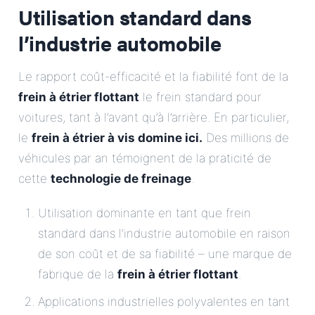
Utilisation standard dans
l’industrie automobile
Le rapport coût-efficacité et la fiabilité font de la
frein à étrier flottant
le frein standard pour
voitures, tant à l’avant qu’à l’arrière. En particulier,
le
frein à étrier à vis domine ici.
Des millions de
véhicules par an témoignent de la praticité de
cette
technologie de freinage
.
Utilisation dominante en tant que frein
standard dans l’industrie automobile en raison
de son coût et de sa fiabilité – une marque de
fabrique de la
frein à étrier flottant
.
Applications industrielles polyvalentes en tant