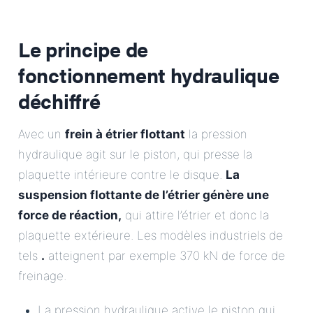
Le principe de
fonctionnement hydraulique
déchiffré
Avec un
frein à étrier flottant
la pression
hydraulique agit sur le piston, qui presse la
plaquette intérieure contre le disque.
La
suspension flottante de l’étrier génère une
force de réaction,
qui attire l’étrier et donc la
plaquette extérieure. Les modèles industriels de
tels
.
atteignent par exemple 370 kN de force de
freinage.
La pression hydraulique active le piston qui