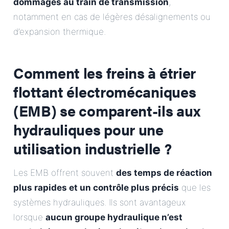
dommages au train de transmission
,
notamment en cas de légères désalignements ou
d’expansion thermique.
Comment les freins à étrier
flottant électromécaniques
(EMB) se comparent-ils aux
hydrauliques pour une
utilisation industrielle ?
Les EMB offrent souvent
des temps de réaction
plus rapides et un contrôle plus précis
que les
systèmes hydrauliques. Ils sont avantageux
lorsque
aucun groupe hydraulique n’est