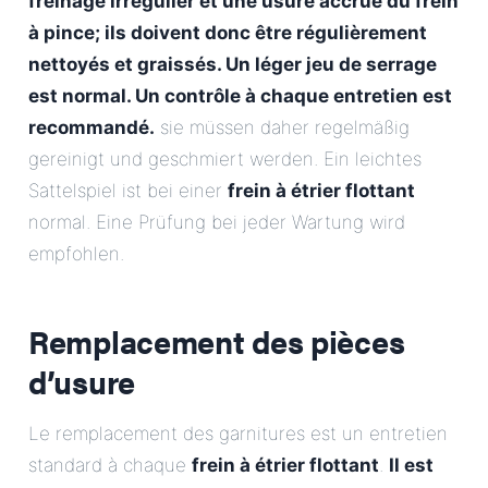
freinage irrégulier et une usure accrue du frein
à pince; ils doivent donc être régulièrement
nettoyés et graissés. Un léger jeu de serrage
est normal. Un contrôle à chaque entretien est
recommandé.
sie müssen daher regelmäßig
gereinigt und geschmiert werden. Ein leichtes
Sattelspiel ist bei einer
frein à étrier flottant
normal. Eine Prüfung bei jeder Wartung wird
empfohlen.
Remplacement des pièces
d’usure
Le remplacement des garnitures est un entretien
standard à chaque
frein à étrier flottant
.
Il est