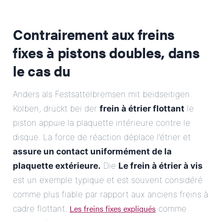
Contrairement aux freins
fixes à pistons doubles, dans
le cas du
Anders als Festsattelbremsen mit beidseitigen
Kolben, drückt bei der
frein à étrier flottant
le
piston appuie la plaquette intérieure contre le
disque. La force de réaction déplace l’étrier et
assure un contact uniformément de la
plaquette extérieure.
Die
Le frein à étrier à vis
est un exemple typique et est souvent considéré
comme plus fiable par rapport aux anciens freins à
Les freins fixes expliqués
cadre flottant.
comme