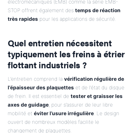
électromécaniques (EMB) comme la série EMB-
STOP offrent également des
temps de réaction
très rapides
pour les applications de sécurité.
Quel entretien nécessitent
typiquement les freins à étrier
flottant industriels ?
L’entretien comprend la
vérification régulière de
l’épaisseur des plaquettes
et de l’état du disque
de frein. Il est essentiel de
tester et graisser les
axes de guidage
, pour s’assurer de leur libre
mobilité et
éviter l’usure irrégulière
. Le design
ouvert de nombreux modèles facilite le
changement de plaquettes.