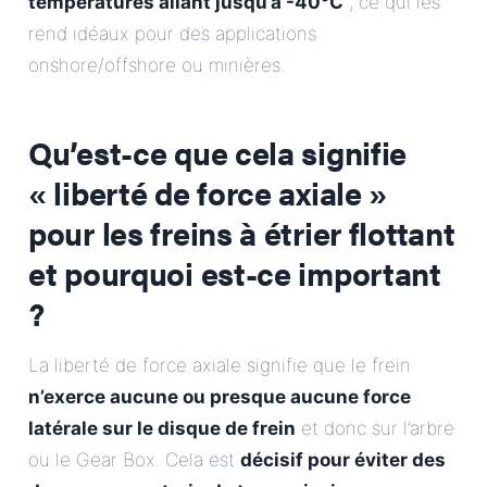
températures allant jusqu’à -40°C
, ce qui les
rend idéaux pour des applications
onshore/offshore ou minières.
Qu’est-ce que cela signifie
« liberté de force axiale »
pour les freins à étrier flottant
et pourquoi est-ce important
?
La liberté de force axiale signifie que le frein
n’exerce aucune ou presque aucune force
latérale sur le disque de frein
et donc sur l’arbre
ou le Gear Box. Cela est
décisif pour éviter des