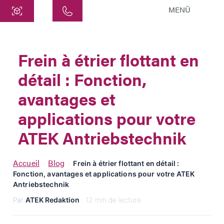
MENÜ
Centre
ATEK Drive Solutions GmbH
Frein à étrier flottant en
Siemensstraße 47
détail : Fonction,
25462 Rellingen
info@atek.de
avantages et
+49 4101 7953-0
applications pour votre
ATEK Antriebstechnik
Ouvrir le chat
Accueil
Blog
›
›
Frein à étrier flottant en détail :
Fonction, avantages et applications pour votre ATEK
Nom
Antriebstechnik
Par
ATEK Redaktion
· 12 min de lecture
Nom de l'entreprise