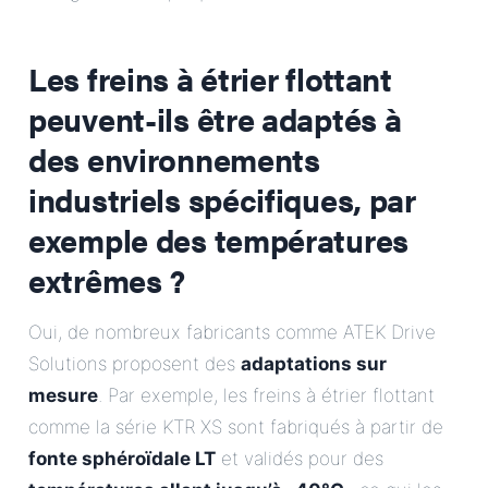
Les freins à étrier flottant
peuvent-ils être adaptés à
des environnements
industriels spécifiques, par
exemple des températures
extrêmes ?
Oui, de nombreux fabricants comme ATEK Drive
Solutions proposent des
adaptations sur
mesure
. Par exemple, les freins à étrier flottant
comme la série KTR XS sont fabriqués à partir de
fonte sphéroïdale LT
et validés pour des