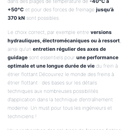
dans des plages de température de
-40°C à
+50°C
et pour des forces de freinage
jusqu’à
370 kN
sont possibles.
Le choix correct, par exemple entre
versions
hydrauliques, électromécaniques ou à ressort
,
ainsi qu’un
entretien régulier des axes de
guidage
sont essentiels pour
une performance
optimale et une longue durée de vie
du frein à
étrier flottant.Découvrez le monde des freins à
étrier flottant : des bases sur les détails
techniques aux nombreuses possibilités
d’application dans la technique d’entraînement
moderne. Un must pour tous les ingénieurs et
techniciens !