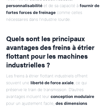
personnalisabilité
et de sa capacité à
fournir de
fortes forces de freinage
comme celles
nécessaires dans l’industrie lourde.
Quels sont les principaux
avantages des freins à étrier
flottant pour les machines
industrielles ?
Les freins à étrier flottant industriels offrent
souvent une
liberté de force axiale
, ce qui
préserve le train de transmission. D’autres
avantages incluent leur
conception modulaire
pour un ajustement facile,
des dimensions