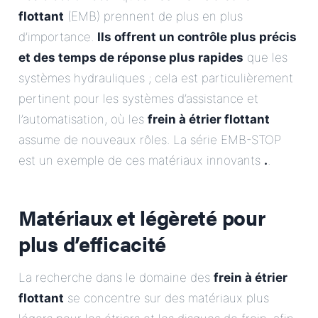
flottant
(EMB) prennent de plus en plus
d’importance.
Ils offrent un contrôle plus précis
et des temps de réponse plus rapides
que les
systèmes hydrauliques ; cela est particulièrement
pertinent pour les systèmes d’assistance et
l’automatisation, où les
frein à étrier flottant
assume de nouveaux rôles. La série EMB-STOP
est un exemple de ces matériaux innovants
.
.
Matériaux et légèreté pour
plus d’efficacité
La recherche dans le domaine des
frein à étrier
flottant
se concentre sur des matériaux plus