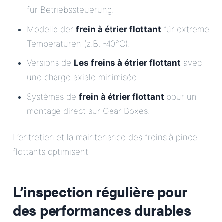
für Betriebssteuerung.
Modelle der
frein à étrier flottant
für extreme
Temperaturen (z.B. -40°C).
Versions de
Les freins à étrier flottant
avec
une charge axiale minimisée.
Systèmes de
frein à étrier flottant
pour un
montage direct sur Gear Boxes.
L’entretien et la maintenance des freins à pince
flottants optimisent
L’inspection régulière pour
des performances durables