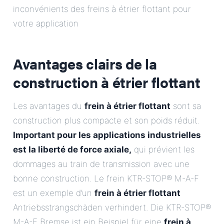
inconvénients des freins à étrier flottant pour
votre application
Avantages clairs de la
construction à étrier flottant
Les avantages du
frein à étrier flottant
sont sa
construction plus compacte et son poids réduit.
Important pour les applications industrielles
est la liberté de force axiale,
qui prévient les
dommages au train de transmission avec une
bonne construction. Le frein KTR-STOP® M-A-F
est un exemple d’un
frein à étrier flottant
Antriebsstrangschäden verhindert. Die KTR-STOP®
M-A-F Bremse ist ein Beispiel für eine
frein à