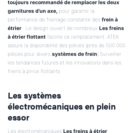
toujours recommandé de remplacer les deux
garnitures d’un axe,
pour garantir la
performance de freinage constante des
frein à
étrier
. Le design ouvert de nombreux
Les freins
à étrier flottant
facilite ce remplacement. ATEK
assure la disponibilité des pièces (près de 500 000
pièces pour divers
systèmes de frein
).Surveiller
les tendances futures et les innovations dans les
freins à pince flottants
Les systèmes
électromécaniques en plein
essor
Les électromécaniques
Les freins à étrier