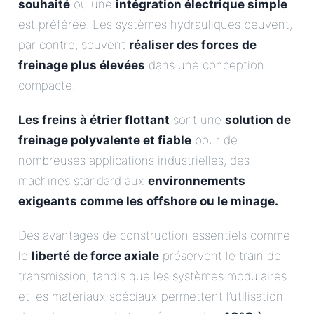
souhaité
ou une
intégration électrique simple
est préférée. Les systèmes hydrauliques peuvent,
par contre, souvent
réaliser des forces de
freinage plus élevées
dans une conception
compacte.
Les freins à étrier flottant
sont une
solution de
freinage polyvalente et fiable
pour de
nombreuses applications industrielles, des
machines standard aux
environnements
exigeants comme les offshore ou le minage.
.
Des avantages de construction essentiels comme
le
liberté de force axiale
préservent le train de
transmission, tandis que les systèmes modulaires
et les matériaux spéciaux permettent l’utilisation