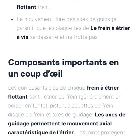
flottant
frein.
Le mouvement libre des axes de guidage
garantit que les plaquettes de
Le frein à étrier
à vis
se desserre et ne frotte pas.
Composants importants en
un coup d’œil
Les composants clés de chaque
frein à étrier
flottant
sont : étrier de frein (généralement un
boîtier en fonte), piston, plaquettes de frein,
disque de frein et axes de guidage.
Les axes de
guidage permettent le mouvement axial
caractéristique de l’étrier.
Les joints protègent