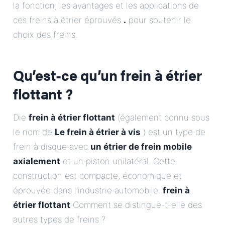
la fonction, les avantages et les applications de
ces freins à étrier éprouvés
.
pour soutenir le
choix des freins.
Qu’est-ce qu’un frein à étrier
flottant ?
Die
frein à étrier flottant
(également connu sous
le nom de
Le frein à étrier à vis
) est un type de
frein à disque avec
un étrier de frein mobile
axialement
et un piston unilatéral. Cette
construction est compacte, économique et
éprouvée dans l’industrie automobile.
frein à
étrier flottant
Comment se distingue-t-elle des
autres types de freins ?