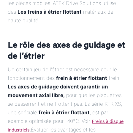
les pièces mobiles. ATEK Drive Solutions utilise
des
Les freins à étrier flottant
matériaux de
haute qualité.
Le rôle des axes de guidage et
de l’étrier
Un certain jeu de l’étrier est nécessaire pour le
fonctionnement des
frein à étrier flottant
frein.
Les axes de guidage doivent garantir un
mouvement axial libre,
pour que les plaquettes
se desserrent et ne frottent pas. La série KTR XS,
une spéciale
frein à étrier flottant
, est par
Freins à disque
exemple optimisée pour -40°C. Voir
industriels
.Évaluer les avantages et les