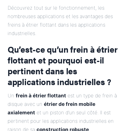
E-Mail
Découvrez tout sur le fonctionnement, les
nombreuses applications et les avantages des
Adresse
freins à étrier flottant dans les applications
industrielles.
Message
Qu’est-ce qu’un frein à étrier
flottant et pourquoi est-il
pertinent dans les
applications industrielles ?
Envoyer le message
Un
frein à étrier flottant
est un type de frein à
disque avec un
étrier de frein mobile
axialement
et un piston d’un seul côté. Il est
pertinent pour les applications industrielles en
raison de sa
construction robuste
,