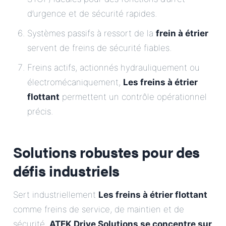
d’urgence et de sécurité rapides.
Systèmes passifs à ressort de la
frein à étrier
servent de freins de sécurité fiables.
Freins actifs, actionnés hydrauliquement ou
électromécaniquement,
Les freins à étrier
flottant
permettent un contrôle opérationnel
précis.
Solutions robustes pour des
défis industriels
Sert industriellement
Les freins à étrier flottant
comme freins de service, de maintien et de
sécurité.
ATEK Drive Solutions se concentre sur