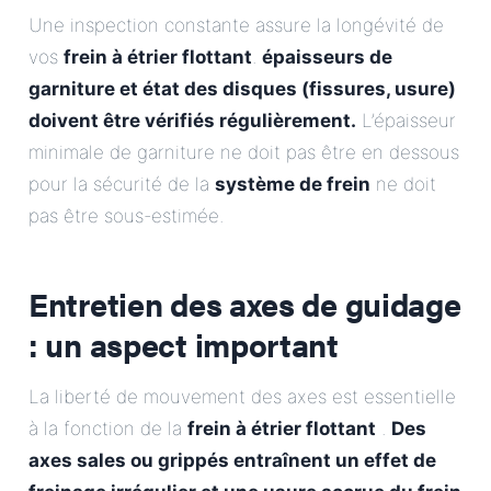
Une inspection constante assure la longévité de
vos
frein à étrier flottant
.
épaisseurs de
garniture et état des disques (fissures, usure)
doivent être vérifiés régulièrement.
L’épaisseur
minimale de garniture ne doit pas être en dessous
pour la sécurité de la
système de frein
ne doit
pas être sous-estimée.
Entretien des axes de guidage
: un aspect important
La liberté de mouvement des axes est essentielle
à la fonction de la
frein à étrier flottant
.
Des
axes sales ou grippés entraînent un effet de