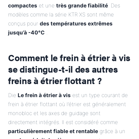
compactes
et une
très grande fiabilité
. Des
modèles comme la série KTR XS sont même
conçus pour
des températures extrêmes
jusqu’à -40°C
.
Comment le frein à étrier à vis
se distingue-t-il des autres
freins à étrier flottant ?
Die
Le frein à étrier à vis
est un type courant de
frein à étrier flottant où l’étrier est généralement
monobloc et les axes de guidage sont
directement intégrés. Il est considéré comme
particulièrement fiable et rentable
grâce à un