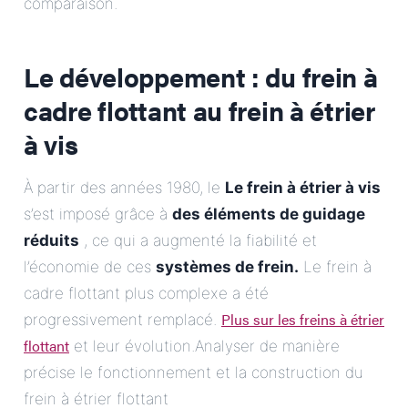
comparaison.
Le développement : du frein à
cadre flottant au frein à étrier
à vis
À partir des années 1980, le
Le frein à étrier à vis
s’est imposé grâce à
des éléments de guidage
réduits
, ce qui a augmenté la fiabilité et
l’économie de ces
systèmes de frein.
Le frein à
cadre flottant plus complexe a été
Plus sur les freins à étrier
progressivement remplacé.
flottant
et leur évolution.Analyser de manière
précise le fonctionnement et la construction du
frein à étrier flottant