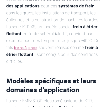
des applications
pour ces
systèmes de frein
dans les grues, les installations de transport, les
éoliennes et la construction de machines lourdes.
La série KTR XS, un modèle spécial
frein à étrier
flottant
en fonte sphéroïdale LT, convient par
exemple pour des températures jusqu’à -40°C. De
freins à pince
tels
, souvent réalisés comme
frein à
étrier flottant
, sont conçus pour des conditions
difficiles.
Modèles spécifiques et leurs
domaines d’application
La série EMB-STOP électromécanique de KTR,