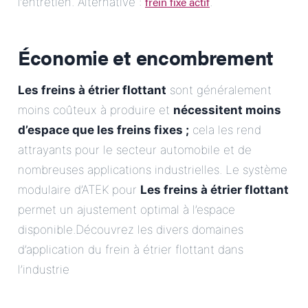
frein fixe actif
l’entretien. Alternative :
.
Économie et encombrement
Les freins à étrier flottant
sont généralement
moins coûteux à produire et
nécessitent moins
d’espace que les freins fixes ;
cela les rend
attrayants pour le secteur automobile et de
nombreuses applications industrielles. Le système
modulaire d’ATEK pour
Les freins à étrier flottant
permet un ajustement optimal à l’espace
disponible.Découvrez les divers domaines
d’application du frein à étrier flottant dans
l’industrie