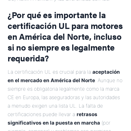
Correo Electrónico
¿Por qué es importante la
certificación UL para motores
Dirección
en América del Norte, incluso
Mensaje
si no siempre es legalmente
requerida?
La certificación UL es crucial para la
aceptación
en el mercado en América del Norte
. Aunque no
siempre es obligatoria legalmente como la marca
Enviar Mensaje
CE en Europa, las aseguradoras y las autoridades
a menudo exigen una lista UL. La falta de
certificaciones puede llevar a
retrasos
significativos en la puesta en marcha
(por