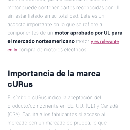
motor puede contener partes reconocidas por UL
sin estar listado en su totalidad. Este es un
aspecto importante en lo que se refiere a
componentes de un
motor aprobado por UL para
y es relevante
el mercado norteamericano
motor
en la
compra de motores eléctricos.
Importancia de la marca
cURus
El símbolo cURus indica la aceptación del
producto/componente en EE. UU. (UL) y Canadá
(CSA). Facilita a los fabricantes el acceso al
mercado con un marcado de prueba, lo que