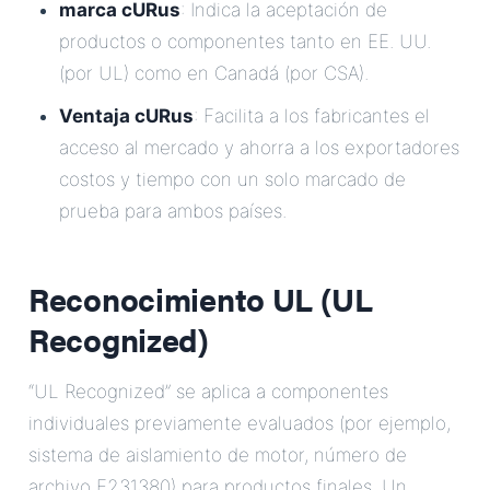
marca cURus
: Indica la aceptación de
productos o componentes tanto en EE. UU.
(por UL) como en Canadá (por CSA).
Ventaja cURus
: Facilita a los fabricantes el
acceso al mercado y ahorra a los exportadores
costos y tiempo con un solo marcado de
prueba para ambos países.
Reconocimiento UL (UL
Recognized)
“UL Recognized” se aplica a componentes
individuales previamente evaluados (por ejemplo,
sistema de aislamiento de motor, número de
archivo E231380) para productos finales. Un