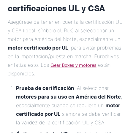
certificaciones UL y CSA
Asegúrese de tener en cuenta la certificación UL
y CSA (ideal: símbolo cURus) al seleccionar un
motor para América del Norte, especialmente un
motor certificado por UL
, para evitar problemas
en la importación/puesta en marcha. Eurodrives
Gear Boxes y motores
enfatiza esto. Los
están
disponibles.
Prueba de certificación
: Al seleccionar
motores para su uso en América del Norte
,
especialmente cuando se requiere un
motor
certificado por UL
siempre se debe verificar
la validez de la certificación UL y CSA.