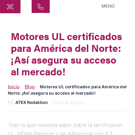
MENÚ
Central
ATEK Drive Solutions GmbH
Motores UL certificados
Siemensstraße 47
para América del Norte:
25462 Rellingen
info@atek.de
¡Así asegura su acceso
+49 4101 7953-0
al mercado!
Abrir Chat
Inicio
Blog
›
›
Motores UL certificados para América del
Norte: ¡Así asegura su acceso al mercado!
Por
ATEK Redaktion
· 11 min de lectura
Nombre
Nombre de la Empresa
Todo lo que necesita saber sobre la certificación
UL, NEMA Premium y las diferencias con IE3.