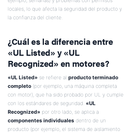
ejemplo, semanas) y problemas con permisos
locales, lo que afecta la seguridad del producto y
la confianza del cliente.
¿Cuál es la diferencia entre
«UL Listed» y «UL
Recognized» en motores?
«UL Listed»
se refiere al
producto terminado
completo
(por ejemplo, una máquina completa
con motor), que ha sido probado por UL y cumple
con los estándares de seguridad.
«UL
Recognized»
por otro lado, se aplica a
componentes individuales
dentro de un
producto (por ejemplo, el sistema de aislamiento