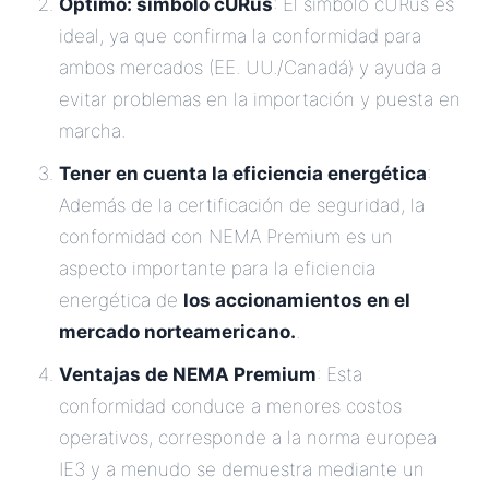
Óptimo: símbolo cURus
: El símbolo cURus es
ideal, ya que confirma la conformidad para
ambos mercados (EE. UU./Canadá) y ayuda a
evitar problemas en la importación y puesta en
marcha.
Tener en cuenta la eficiencia energética
:
Además de la certificación de seguridad, la
conformidad con NEMA Premium es un
aspecto importante para la eficiencia
energética de
los accionamientos en el
mercado norteamericano.
.
Ventajas de NEMA Premium
: Esta
conformidad conduce a menores costos
operativos, corresponde a la norma europea
IE3 y a menudo se demuestra mediante un