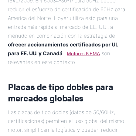
(640/2009, EN 60034-30-1) para 50Hz puede
reducir el esfuerzo de certificación de 60Hz para
América del Norte. Hoyer utiliza esto para una
entrada más rápida al mercado de EE. UU., a
menudo en combinación con la estrategia de
ofrecer accionamientos certificados por UL
Motores NEMA
para EE. UU. y Canadá
.
son
relevantes en este contexto.
Placas de tipo dobles para
mercados globales
Las placas de tipo dobles (datos de 50/60Hz,
certificaciones) permiten el uso global del mismo
motor, simplifican la logística y pueden reducir