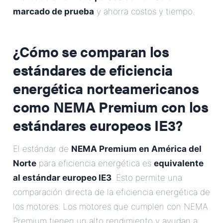
marcado de prueba
y ahorra costos y tiempo.
¿Cómo se comparan los
estándares de eficiencia
energética norteamericanos
como NEMA Premium con los
estándares europeos IE3?
El estándar de
NEMA Premium en América del
Norte
para eficiencia energética es
equivalente
al estándar europeo IE3
. Esto permite una
comparación directa de la eficiencia energética de
los motores. Los motores que cumplen con NEMA
Premium tienen un alto rendimiento y ayudan a