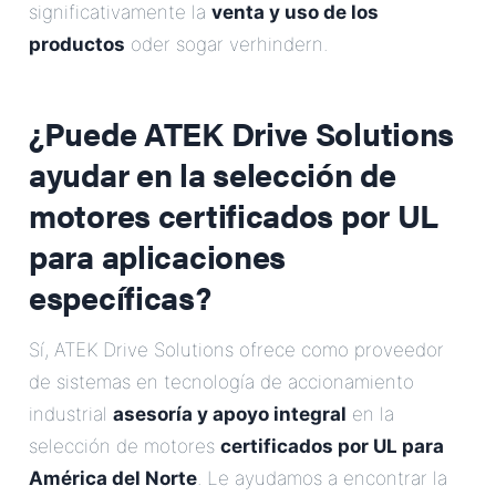
significativamente la
venta y uso de los
productos
oder sogar verhindern.
¿Puede ATEK Drive Solutions
ayudar en la selección de
motores certificados por UL
para aplicaciones
específicas?
Sí, ATEK Drive Solutions ofrece como proveedor
de sistemas en tecnología de accionamiento
industrial
asesoría y apoyo integral
en la
selección de motores
certificados por UL para
América del Norte
. Le ayudamos a encontrar la