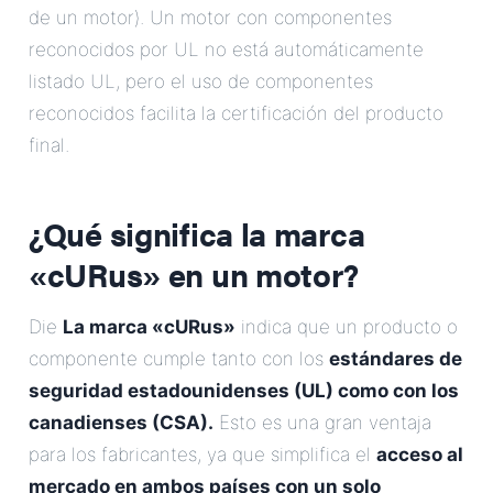
de un motor). Un motor con componentes
reconocidos por UL no está automáticamente
listado UL, pero el uso de componentes
reconocidos facilita la certificación del producto
final.
¿Qué significa la marca
«cURus» en un motor?
Die
La marca «cURus»
indica que un producto o
componente cumple tanto con los
estándares de
seguridad estadounidenses (UL) como con los
canadienses (CSA).
Esto es una gran ventaja
para los fabricantes, ya que simplifica el
acceso al
mercado en ambos países con un solo