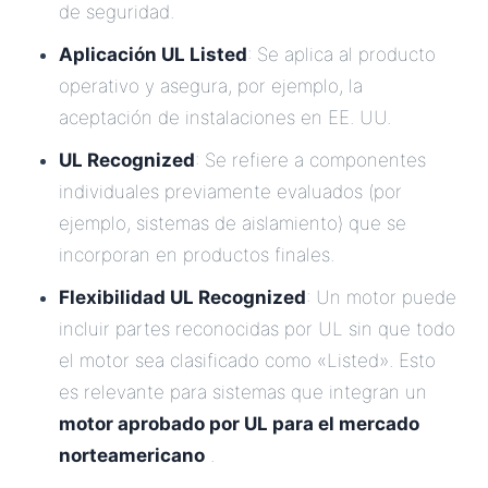
de seguridad.
Aplicación UL Listed
: Se aplica al producto
operativo y asegura, por ejemplo, la
aceptación de instalaciones en EE. UU.
UL Recognized
: Se refiere a componentes
individuales previamente evaluados (por
ejemplo, sistemas de aislamiento) que se
incorporan en productos finales.
Flexibilidad UL Recognized
: Un motor puede
incluir partes reconocidas por UL sin que todo
el motor sea clasificado como «Listed». Esto
es relevante para sistemas que integran un
motor aprobado por UL para el mercado
norteamericano
.