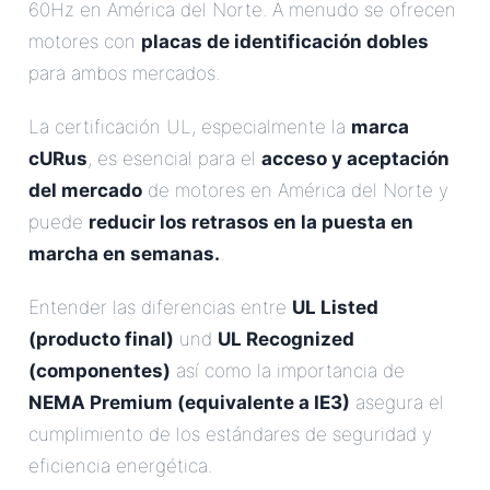
60Hz en América del Norte. A menudo se ofrecen
motores con
placas de identificación dobles
para ambos mercados.
La certificación UL, especialmente la
marca
cURus
, es esencial para el
acceso y aceptación
del mercado
de motores en América del Norte y
puede
reducir los retrasos en la puesta en
marcha en semanas.
.
Entender las diferencias entre
UL Listed
(producto final)
und
UL Recognized
(componentes)
así como la importancia de
NEMA Premium (equivalente a IE3)
asegura el
cumplimiento de los estándares de seguridad y
eficiencia energética.