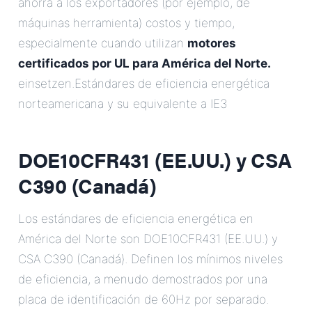
ahorra a los exportadores (por ejemplo, de
máquinas herramienta) costos y tiempo,
especialmente cuando utilizan
motores
certificados por UL para América del Norte.
einsetzen.Estándares de eficiencia energética
norteamericana y su equivalente a IE3
DOE10CFR431 (EE.UU.) y CSA
C390 (Canadá)
Los estándares de eficiencia energética en
América del Norte son DOE10CFR431 (EE.UU.) y
CSA C390 (Canadá). Definen los mínimos niveles
de eficiencia, a menudo demostrados por una
placa de identificación de 60Hz por separado.