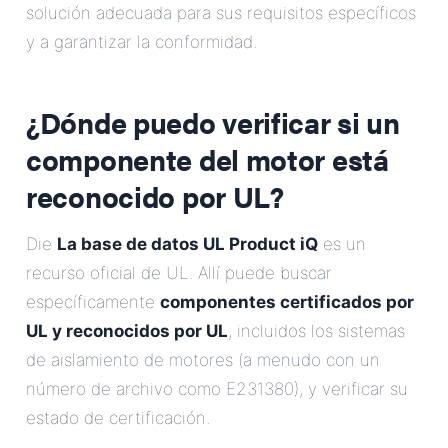
solución adecuada para sus requisitos específicos
y a garantizar la conformidad.
¿Dónde puedo verificar si un
componente del motor está
reconocido por UL?
Die
La base de datos UL Product iQ
es un
recurso oficial de UL. Allí puede buscar
específicamente
componentes certificados por
UL y reconocidos por UL
, incluidos los sistemas
de aislamiento de motores (a menudo con un
número de archivo como E231380), y verificar su
estado de certificación.