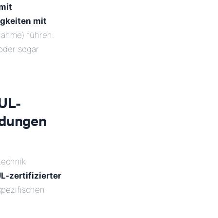
mit
gkeiten mit
nahme) führen.
der sogar
 UL-
endungen
technik
L-zertifizierter
 spezifischen