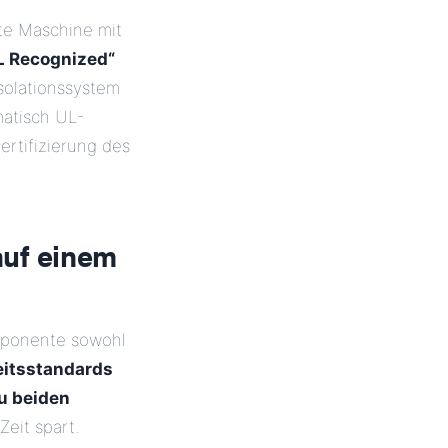
te Maschine mit
L Recognized“
Isolationssystem
matisch UL-
ertifizierung des
auf einem
omponente sowohl
eitsstandards
u beiden
eit spart.