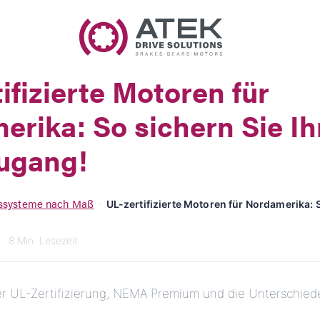
Name
Firmenname
ifizierte Motoren für
E-Mail
rika: So sichern Sie Ih
Anschrift
ugang!
Nachricht
bssysteme nach Maß
›
UL-zertifizierte Motoren für Nordamerika: 
· 8 Min. Lesezeit
ber UL-Zertifizierung, NEMA Premium und die Unterschied
Nachricht senden