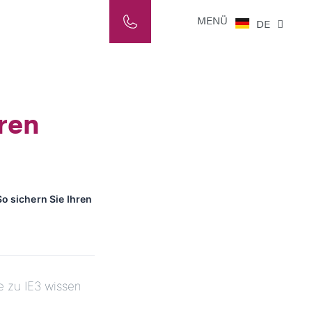
NL
MENÜ
DE
IT
ren
So sichern Sie Ihren
e zu IE3 wissen