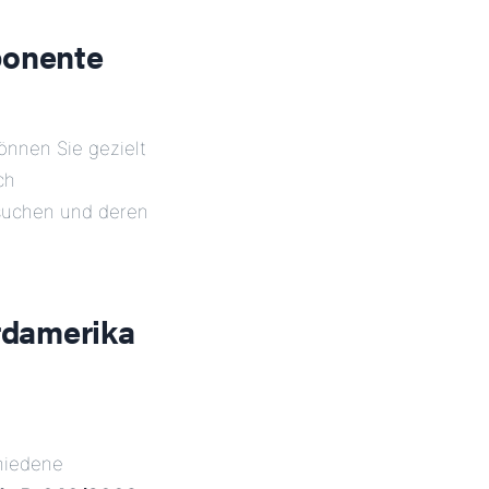
ponente
können Sie gezielt
ch
 suchen und deren
ordamerika
chiedene