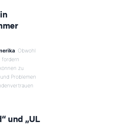
in
immer
merika
. Obwohl
 fordern
 können zu
 und Problemen
undenvertrauen
d“ und „UL