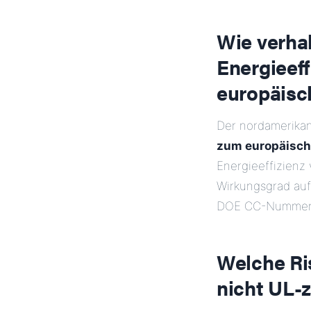
Wie verha
Energieef
europäisc
Der nordamerika
zum europäisch
Energieeffizienz
Wirkungsgrad auf
DOE CC-Nummer 
Welche Ri
nicht UL-z