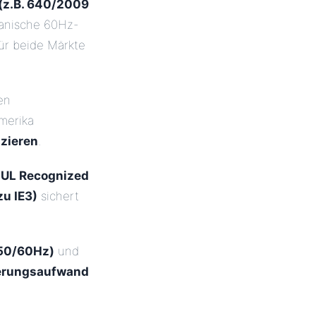
(z.B. 640/2009
kanische 60Hz-
ür beide Märkte
den
merika
zieren
.
d
UL Recognized
u IE3)
sichert
(50/60Hz)
und
ierungsaufwand