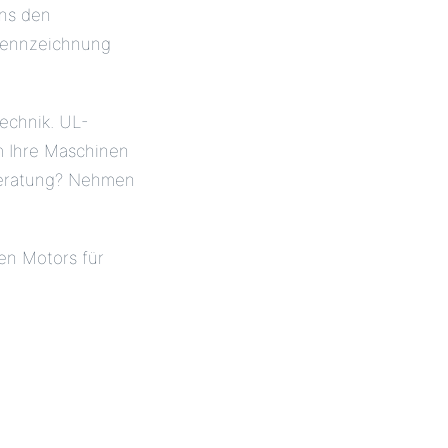
ons den
-Kennzeichnung
echnik. UL-
um Ihre Maschinen
 Beratung? Nehmen
en Motors für