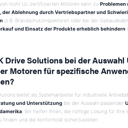
on nicht UL-zertifizierten Motoren kann zu
Problemen 
 der Ablehnung durch Vertriebspartner und Schwieri
en
(z.B. Brandschutzinspektoren oder bei der Gebäudeab
rkauf und Einsatz der Produkte erheblich behindern
o
 Drive Solutions bei der Auswahl
rter Motoren für spezifische Anw
zen?
lutions bietet als Systemanbieter für industrielle Antriebs
atung und Unterstützung
bei der Auswahl passender
U
rdamerika
. Wir helfen Ihnen, die richtige Lösung für Ihre
 finden und die Konformität sicherzustellen.