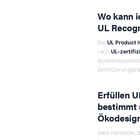
Wo kann i
UL Recogn
Die
UL Product 
nach
UL-zertifi
Isolationssysteme
Zertifizierungssta
Erfüllen U
bestimmt s
Ökodesign
Viele Hersteller,