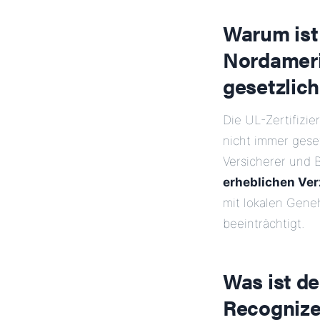
Warum ist 
Nordameri
gesetzlich
Die UL-Zertifizie
nicht immer gese
Versicherer und 
erheblichen Ve
mit lokalen Gene
beeinträchtigt.
Was ist d
Recognize