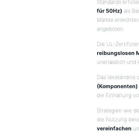
Standards erfülle
für 50Hz)
als Ba
Märkte erleichte
angeboten.
Die UL-Zertifizi
reibungslosen 
unerlässlich und
Das Verständnis
(Komponenten)
die Einhaltung vo
Strategien wie d
die Nutzung ber
vereinfachen
u