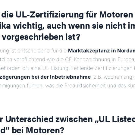
die UL-Zertifizierung für Motoren 
ka wichtig, auch wenn sie nicht 
 vorgeschrieben ist?
rung ist entscheidend für die
Marktakzeptanz in Norda
tzlich verpflichtend wie die CE-Kennzeichnung in Europa,
Behörden oft eine UL-Listung. Fehlende Zertifizierungen
rzögerungen bei der Inbetriebnahme
(z.B. wochenlang)
hmigungen führen, was die Produktsicherheit und das K
er Unterschied zwischen „UL Liste
d“ bei Motoren?