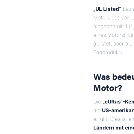
„UL Listed“
bezie
Motor), das von U
hingegen gilt für
eines Motors). E
gelistet, aber d
Endprodukts.
Was bedeu
Motor?
Die
„cURus“-Ke
die
US-amerikan
erfüllt. Dies ist 
Ländern mit ein