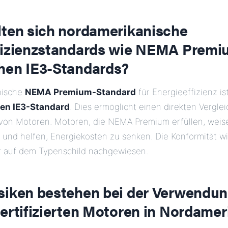
lten sich nordamerikanische
fizienzstandards wie NEMA Premi
hen IE3-Standards?
nische
NEMA Premium-Standard
für Energieeffizienz is
en IE3-Standard
. Dies ermöglicht einen direkten Verglei
 von Motoren. Motoren, die NEMA Premium erfüllen, wei
 und helfen, Energiekosten zu senken. Die Konformität wi
auf dem Typenschild nachgewiesen.
siken bestehen bei der Verwendun
ertifizierten Motoren in Nordamer