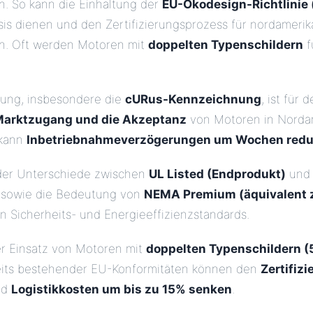
n. So kann die Einhaltung der
EU-Ökodesign-Richtlinie 
sis dienen und den Zertifizierungsprozess für nordameri
rn. Oft werden Motoren mit
doppelten Typenschildern
f
erung, insbesondere die
cURus-Kennzeichnung
, ist für 
Marktzugang und die Akzeptanz
von Motoren in Norda
 kann
Inbetriebnahmeverzögerungen um Wochen redu
 der Unterschiede zwischen
UL Listed (Endprodukt)
un
sowie die Bedeutung von
NEMA Premium (äquivalent z
n Sicherheits- und Energieeffizienzstandards.
er Einsatz von Motoren mit
doppelten Typenschildern 
eits bestehender EU-Konformitäten können den
Zertifiz
nd
Logistikkosten um bis zu 15% senken
.