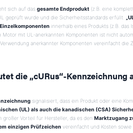
ht sich auf das
gesamte Endprodukt
(z.B. eine komplet
L geprüft wurde und die Sicherheitsstandards erfüllt.
„U
Einzelkomponenten
innerhalb eines Produkts (z.B. das 
in Motor mit UL-anerkannten Komponenten ist nicht auto
ie Verwendung anerkannter Komponenten vereinfacht die Z
tet die „cURus“-Kennzeichnung 
nnzeichnung
signalisiert, dass ein Produkt oder eine K
ischen (UL) als auch die kanadischen (CSA) Sicherh
ein großer Vorteil für Hersteller, da es den
Marktzugang z
em einzigen Prüfzeichen
vereinfacht und Kosten sowie Z