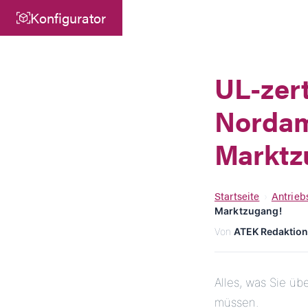
Konfigurator
Zentrale
ATEK Drive Solutions GmbH
UL-zert
Siemensstraße 47
Nordame
25462 Rellingen
info@atek.de
Marktz
+49 4101 7953-0
Startseite
Antrie
›
Marktzugang!
Chat öffnen
Von
ATEK Redaktion
Alles, was Sie ü
müssen.