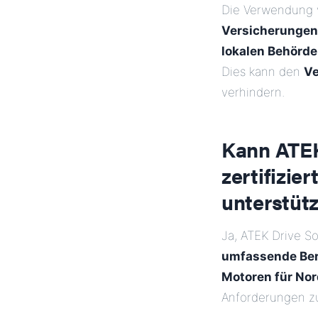
Die Verwendung v
Versicherungen,
lokalen Behörd
Dies kann den
Ve
verhindern.
Kann ATEK
zertifizie
unterstüt
Ja, ATEK Drive So
umfassende Ber
Motoren für No
Anforderungen zu