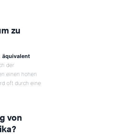
um zu
t
äquivalent
ch der
sen einen hohen
rd oft durch eine
g von
ika?