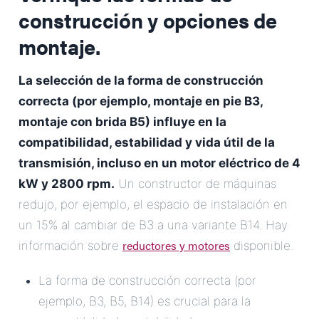
construcción y opciones de
montaje.
La selección de la forma de construcción
correcta (por ejemplo, montaje en pie B3,
montaje con brida B5) influye en la
compatibilidad, estabilidad y vida útil de la
transmisión, incluso en un motor eléctrico de 4
kW y 2800 rpm.
Un constructor de máquinas
redujo, por ejemplo, el espacio de instalación en
un 15% al cambiar de B3 a una variante B14. Hay
reductores y motores
información sobre
disponible.
La forma de construcción correcta (por
ejemplo, B3, B5, B14) es crucial para la