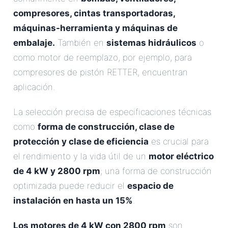
compresores, cintas transportadoras,
máquinas-herramienta y máquinas de
embalaje.
También en
sistemas hidráulicos
o
como motor de reemplazo, por ejemplo, para
compresores de pistón RETTER, encuentran
aplicación.
La selección precisa de especificaciones técnicas
como
forma de construcción, clase de
protección y clase de eficiencia
es crucial para
el rendimiento y la vida útil de un
motor eléctrico
de 4 kW y 2800 rpm
; una forma de construcción
optimizada puede reducir el
espacio de
instalación en hasta un 15%
.
Los motores de 4 kW con 2800 rpm
son