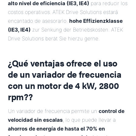
alto nivel de eficiencia (IE3, IE4)
para reducir los
costos operativos. ATEK Drive Solutions estará
encantado de asesorarlo.
hohe Effizienzklasse
(IE3, IE4)
zur Senkung der Betriebskosten. ATEK
Drive Solutions berät Sie hierzu gerne.
¿Qué ventajas ofrece el uso
de un
variador de frecuencia
con un motor de 4 kW, 2800
rpm?
?
Un variador de frecuencia permite un
control de
velocidad sin escalas
, lo que puede llevar a
ahorros de energía de hasta el 70% en