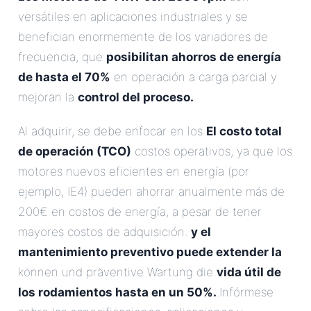
versátiles en aplicaciones industriales y se
benefician enormemente de los variadores de
frecuencia, que
posibilitan ahorros de energía
de hasta el 70%
en operación a carga parcial y
mejoran la
control del proceso.
.
Al adquirir, se debe enfocar en los
El costo total
de operación (TCO)
costos operativos, ya que los
motores nuevos eficientes en energía (por
ejemplo, IE4) pueden ahorrar anualmente más de
200€ en costos de energía, a pesar de tener
mayores costos de adquisición.
y el
mantenimiento preventivo puede extender la
können und präventive Wartung die
vida útil de
los rodamientos hasta en un 50%.
.Infórmese