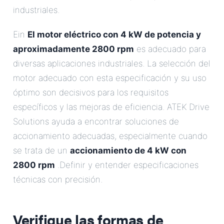
industriales.
Ein
El motor eléctrico con 4 kW de potencia y
aproximadamente 2800 rpm
es adecuado para
diversas aplicaciones industriales. La selección del
motor adecuado con esta especificación y su uso
óptimo son decisivos para los requisitos
específicos y las mejoras de eficiencia. ATEK Drive
Solutions ayuda a encontrar soluciones de
accionamiento adecuadas, especialmente cuando
se trata de un
accionamiento de 4 kW con
2800 rpm
.Definir y entender especificaciones
técnicas con precisión.
Verifique las formas de