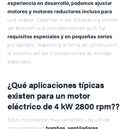
experiencia en desarrollo, podemos ajustar
motores y motores reductores incluso para
und unserer Expertise in der Entwicklung können
wir Motoren und Getriebemotoren auch für
requisitos especiales y en pequeñas series
,
por ejemplo, respecto a la forma de construcción,
el extremo del eje o componentes de montaje
especiales.
¿Qué aplicaciones típicas
existen para un
motor
eléctrico de 4 kW 2800 rpm?
?
Estos motores son muy versátiles y se utilizan
comúnmente en
bombas, ventiladores,