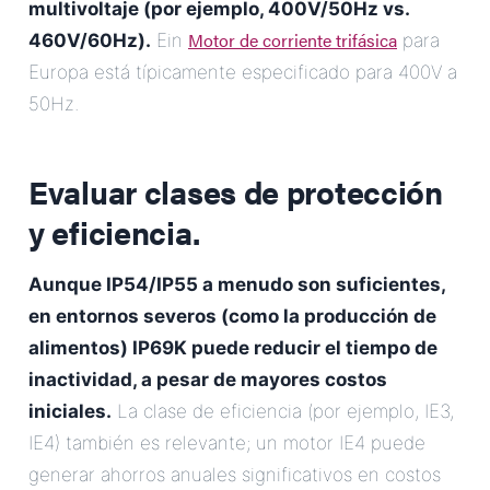
multivoltaje (por ejemplo, 400V/50Hz vs.
Motor de corriente trifásica
460V/60Hz).
Ein
para
Europa está típicamente especificado para 400V a
50Hz.
Evaluar clases de protección
y eficiencia.
Aunque IP54/IP55 a menudo son suficientes,
en entornos severos (como la producción de
alimentos) IP69K puede reducir el tiempo de
inactividad, a pesar de mayores costos
iniciales.
La clase de eficiencia (por ejemplo, IE3,
IE4) también es relevante; un motor IE4 puede
generar ahorros anuales significativos en costos