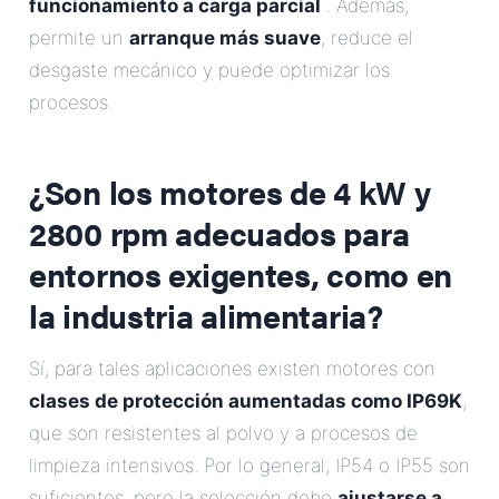
funcionamiento a carga parcial
. Además,
permite un
arranque más suave
, reduce el
desgaste mecánico y puede optimizar los
procesos.
¿Son
los motores de 4 kW y
2800 rpm
adecuados para
entornos exigentes, como en
la industria alimentaria?
Sí, para tales aplicaciones existen motores con
clases de protección aumentadas como IP69K
,
que son resistentes al polvo y a procesos de
limpieza intensivos. Por lo general, IP54 o IP55 son
suficientes, pero la selección debe
ajustarse a