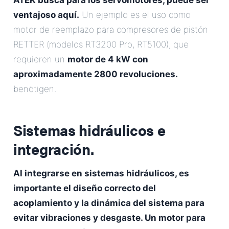
ATEK busca para los servomotores, puede ser
ventajoso aquí.
Un ejemplo es el uso como
motor de reemplazo para compresores de pistón
RETTER (modelos RT3200 Pro, RT5100), que
requieren un
motor de 4 kW con
aproximadamente 2800 revoluciones.
benötigen.
Sistemas hidráulicos e
integración.
Al integrarse en sistemas hidráulicos, es
importante el diseño correcto del
acoplamiento y la dinámica del sistema para
evitar vibraciones y desgaste. Un motor para