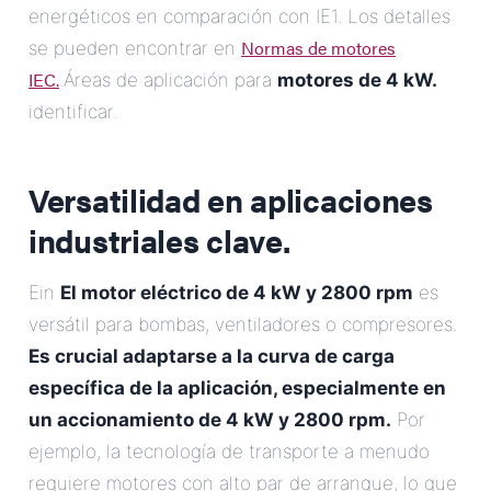
energéticos en comparación con IE1. Los detalles
Normas de motores
se pueden encontrar en
IEC.
.Áreas de aplicación para
motores de 4 kW.
identificar.
Versatilidad en aplicaciones
industriales clave.
Ein
El motor eléctrico de 4 kW y 2800 rpm
es
versátil para bombas, ventiladores o compresores.
Es crucial adaptarse a la curva de carga
específica de la aplicación, especialmente en
un accionamiento de 4 kW y 2800 rpm.
Por
ejemplo, la tecnología de transporte a menudo
requiere motores con alto par de arranque, lo que