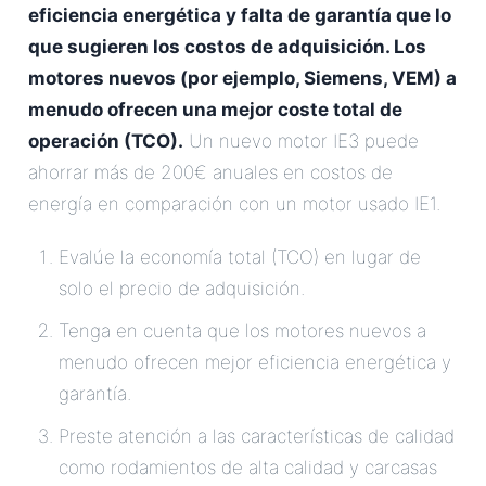
eficiencia energética y falta de garantía que lo
que sugieren los costos de adquisición. Los
motores nuevos (por ejemplo, Siemens, VEM) a
menudo ofrecen una mejor coste total de
operación (TCO).
Un nuevo motor IE3 puede
ahorrar más de 200€ anuales en costos de
energía en comparación con un motor usado IE1.
Evalúe la economía total (TCO) en lugar de
solo el precio de adquisición.
Tenga en cuenta que los motores nuevos a
menudo ofrecen mejor eficiencia energética y
garantía.
Preste atención a las características de calidad
como rodamientos de alta calidad y carcasas