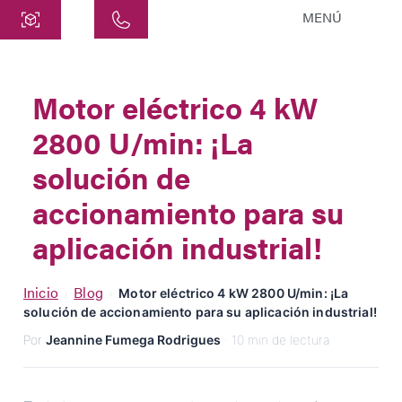
MENÚ
Central
ATEK Drive Solutions GmbH
Motor eléctrico 4 kW
Siemensstraße 47
2800 U/min: ¡La
25462 Rellingen
info@atek.de
solución de
+49 4101 7953-0
accionamiento para su
aplicación industrial!
Abrir Chat
Inicio
Blog
›
›
Motor eléctrico 4 kW 2800 U/min: ¡La
solución de accionamiento para su aplicación industrial!
Nombre
Por
Jeannine Fumega Rodrigues
· 10 min de lectura
Nombre de la Empresa