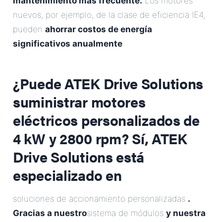
mantenimiento más frecuente.
Los motores
nuevos, por ejemplo, de la clase de eficiencia IE4,
pueden
ahorrar costos de energía
significativos anualmente
.
¿Puede ATEK Drive Solutions
suministrar motores
eléctricos personalizados de
4 kW y 2800 rpm?
Sí, ATEK
Drive Solutions está
especializado en
soluciones de accionamiento personalizadas
.
Gracias a nuestro
sistema de módulos
y nuestra