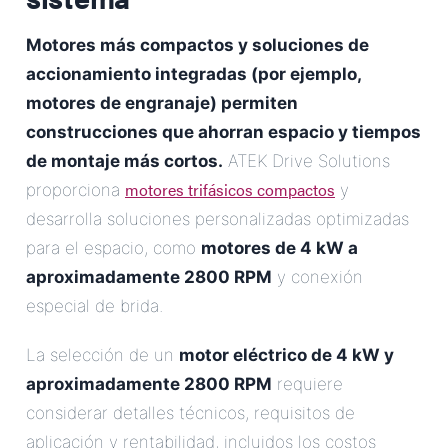
Motores más compactos y soluciones de
accionamiento integradas (por ejemplo,
motores de engranaje) permiten
construcciones que ahorran espacio y tiempos
de montaje más cortos.
ATEK Drive Solutions
motores trifásicos compactos
proporciona
y
desarrolla soluciones personalizadas optimizadas
para el espacio, como
motores de 4 kW a
aproximadamente 2800 RPM
y conexión
especial de brida.
La selección de un
motor eléctrico de 4 kW y
aproximadamente 2800 RPM
requiere
considerar detalles técnicos, requisitos de
aplicación y rentabilidad, incluidos los costos