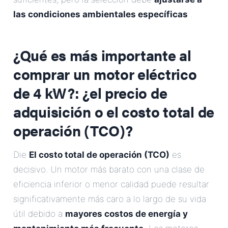
las condiciones ambientales específicas
.
¿Qué es más importante al
comprar un
motor eléctrico
de 4 kW?
: ¿el precio de
adquisición o el costo total de
operación (TCO)?
Die
El costo total de operación (TCO)
es
decisivo. Un motor más barato con una clase de
eficiencia inferior o menor calidad puede resultar
significativamente más caro a lo largo de su vida
útil debido a
mayores costos de energía y