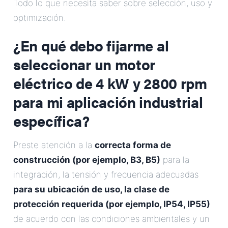
Todo lo que necesita saber sobre selección, uso y
Correo Electrónico
optimización.
¿En qué debo fijarme al
Dirección
seleccionar un
motor
Mensaje
eléctrico de 4 kW y 2800 rpm
para mi aplicación industrial
específica?
Preste atención a la
correcta forma de
construcción (por ejemplo, B3, B5)
para la
Enviar Mensaje
integración, la tensión y frecuencia adecuadas
para su ubicación de uso, la clase de
protección requerida (por ejemplo, IP54, IP55)
de acuerdo con las condiciones ambientales y un