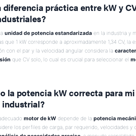
a diferencia práctica entre kW y C
ndustriales?
la
unidad de potencia estandarizada
en la industria y 
ras que 1 kW corresponde a aproximadamente 1,34 CV, la e
n con el par y la velocidad angular considera la
caracter
sión
que CV solo, lo cual es crucial para seleccionar el
m
o la potencia kW correcta para mi
 industrial?
l adecuado
motor de kW
depende de la
potencia mecáni
dere los perfiles de carga, par requerido, velocidades y