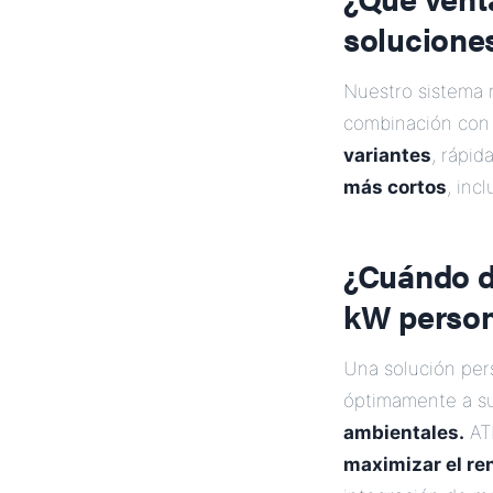
solucione
Nuestro sistema
combinación co
variantes
, rápid
más cortos
, inc
¿Cuándo d
kW person
Una solución per
óptimamente a s
ambientales.
ATE
maximizar el ren