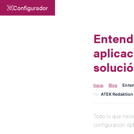
Configurador
Central
ATEK Drive Solutions GmbH
Entend
Siemensstraße 47
aplicac
25462 Rellingen
info@atek.de
solució
+49 4101 7953-0
Inicio
Blog
›
›
Enten
Abrir Chat
Por
ATEK Redaktion
Todo lo que nece
configuración óp