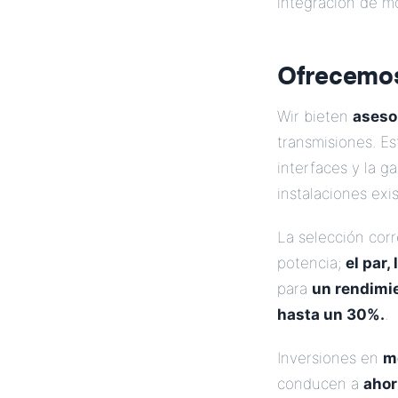
integración de m
Ofrecemo
Wir bieten
aseso
transmisiones. Es
interfaces y la g
instalaciones exi
La selección cor
potencia;
el par,
para
un rendimie
hasta un 30%.
.
Inversiones en
m
conducen a
ahor