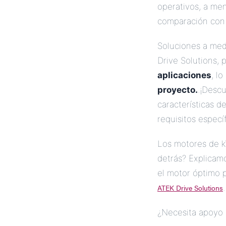
operativos, a m
comparación con
Soluciones a me
Drive Solutions,
aplicaciones
, l
proyecto.
.¡Descu
características d
requisitos específ
Los motores de k
detrás? Explica
el motor óptimo 
ATEK Drive Solutions
.
¿Necesita apoyo 