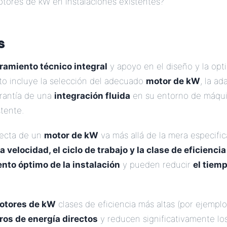
otores de kW en instalaciones existentes?
s
ramiento técnico integral
y apoyo en el diseño y la opt
to incluye la selección del adecuado
motor de kW
, la a
arantía de una
integración fluida
en su entorno de máqui
stente.
recta de un
motor de kW
va más allá de la mera especifi
 la velocidad, el ciclo de trabajo y la clase de eficiencia
nto óptimo de la instalación
y pueden reducir
el tiem
otores de kW
clases de eficiencia más altas (por ejemplo,
ros de energía directos
y reducen significativamente lo