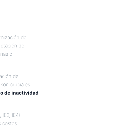
imización de
daptación de
nas o
cación de
son cruciales
po de inactividad
 IE3, IE4)
s costos