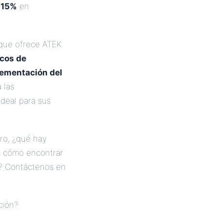
-15%
en
 que ofrece ATEK
icos de
ementación del
 las
ideal para sus
ro, ¿qué hay
s cómo encontrar
l? Contáctenos en
ción?