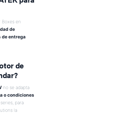
 Boxes en
edad de
 de entrega
otor de
ndar?
W
no se adapta
ia o condiciones
series, para
tions la