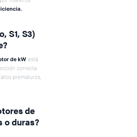
por nuestros
iciencia.
.
o, S1, S3)
e?
tor de kW
está
lección correcta
allos prematuros,
otores de
s o duras?