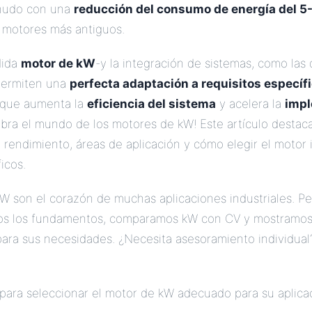
enudo con una
reducción del consumo de energía del 5
 motores más antiguos.
dida
motor de kW
-y la integración de sistemas, como las
 permiten una
perfecta adaptación a requisitos específ
o que aumenta la
eficiencia del sistema
y acelera la
impl
bra el mundo de los motores de kW! Este artículo destaca
e rendimiento, áreas de aplicación y cómo elegir el motor 
icos.
W son el corazón de muchas aplicaciones industriales. Pe
mos los fundamentos, comparamos kW con CV y mostramo
para sus necesidades. ¿Necesita asesoramiento individua
para seleccionar el motor de kW adecuado para su aplica