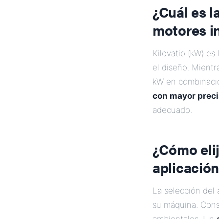
¿Cuál es l
motores i
Kilovatio (kW) es 
el diseño. Mient
kW en combinació
con mayor preci
adecuado.
¿Cómo elij
aplicación
La selección de
su máquina. Consi