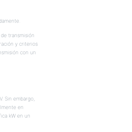
adamente.
n de transmisión
ación y criterios
ansmisión con un
CV. Sin embargo,
almente en
fica kW en un