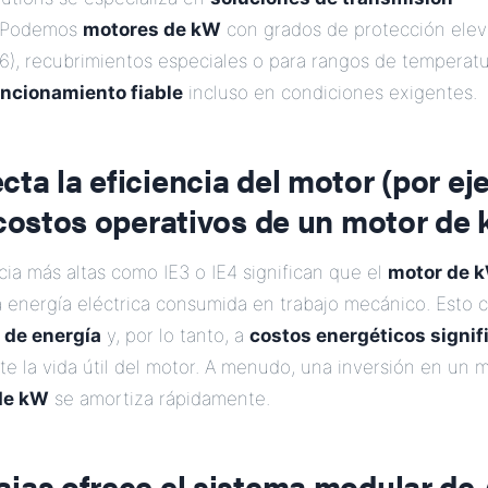
Podemos
motores de kW
con grados de protección elev
66), recubrimientos especiales o para rangos de temperat
uncionamiento fiable
incluso en condiciones exigentes.
ta la eficiencia del motor (por ej
 costos operativos de un motor de
cia más altas como IE3 o IE4 significan que el
motor de 
a energía eléctrica consumida en trabajo mecánico. Esto
de energía
y, por lo tanto, a
costos energéticos signi
e la vida útil del motor. A menudo, una inversión en un 
de kW
se amortiza rápidamente.
ajas ofrece el sistema modular de