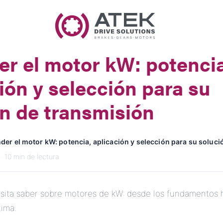
Nombre
Nombre de la Empresa
er el motor kW: potencia
Correo Electrónico
ión y selección para su
Dirección
n de transmisión
Mensaje
der el motor kW: potencia, aplicación y selección para su soluc
· 10 min de lectura
sita saber sobre motores de kW: desde los fundamentos h
tima.
Enviar Mensaje