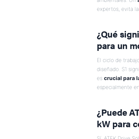
ambientales. Un
expertos, evita 
¿Qué signi
para un m
El ciclo de traba
diseñado. S1 sign
es
crucial para l
especialmente en
¿Puede AT
kW para c
Sí, ATEK Drive So