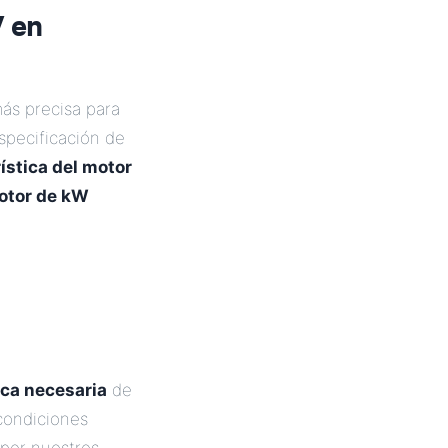
V en
más precisa para
specificación de
ística del motor
otor de kW
ca necesaria
de
 condiciones