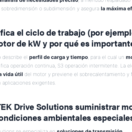
análisis de necesidades preciso
, a menudo respaldado 
la sobredimensión o subdimensión y asegura
la máxima ef
fica el ciclo de trabajo (por ejempl
otor de kW y por qué es important
jo describe el
perfil de carga y tiempo
, para el cual un
mo
ifica operación continua, S3 operación intermitente. La e
a vida útil
del motor y previene el sobrecalentamiento y f
 aplicaciones exigentes.
EK Drive Solutions suministrar m
ondiciones ambientales especiale
lutions se especializa en
soluciones de transmisión