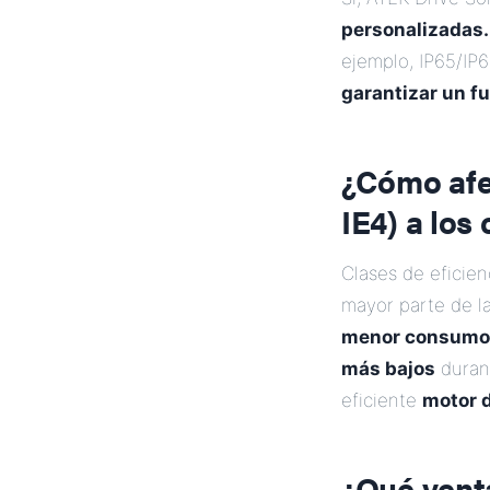
personalizadas.
ejemplo, IP65/IP
garantizar un f
¿Cómo afec
IE4) a los
Clases de eficien
mayor parte de l
menor consumo 
más bajos
durant
eficiente
motor 
¿Qué vent