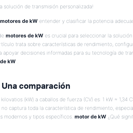
na solución de transmisión personalizada!
motores de kW
entender y clasificar la potencia adecu
 de
motores de kW
es crucial para seleccionar la solució
tículo trata sobre características de rendimiento, configur
ra apoyar decisiones informadas para su tecnología de tr
 de kW
.
 Una comparación
kilovatios (kW) a caballos de fuerza (CV) es: 1 kW ≈ 1,34 
no captura toda la característica de rendimiento, especi
os modernos y tipos específicos.
motor de kW
¿Qué signi