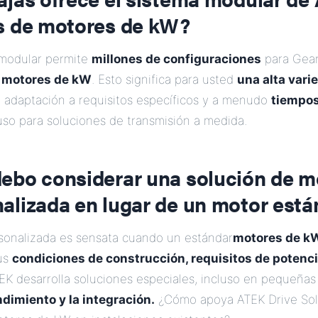
s de motores de kW?
 modular permite
millones de configuraciones
para Gear
n
motores de kW
. Esto significa para usted
una alta vari
a adaptación a requisitos específicos y a menudo
tiempos
luso para soluciones de transmisión a medida.
ebo considerar una solución de m
alizada en lugar de un motor está
sonalizada es sensata cuando un estándar
motores de k
us
condiciones de construcción, requisitos de potenc
K desarrolla soluciones especiales, incluso en pequeñas 
dimiento y la integración.
¿Cómo apoya ATEK Drive Solu