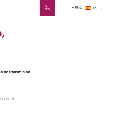
NL
MENÚ
ES
IT
,
ión de transmisión
asta la