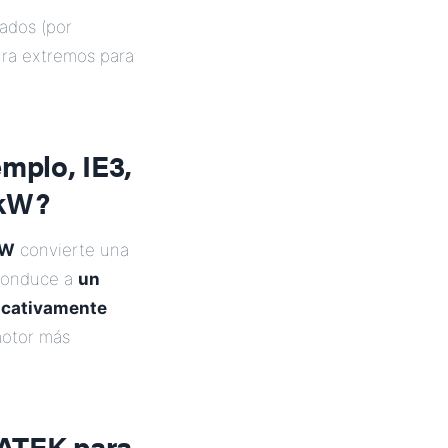
ados (por
ura extremos para
emplo, IE3,
 kW?
kW
convierte una
 conduce a
un
ficativamente
motor más
 ATEK para