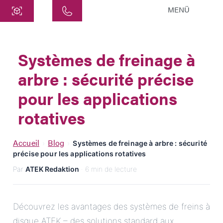
MENÜ
Centre
ATEK Drive Solutions GmbH
Systèmes de freinage à
Siemensstraße 47
arbre : sécurité précise
25462 Rellingen
info@atek.de
pour les applications
+49 4101 7953-0
rotatives
Ouvrir le chat
Accueil
Blog
›
›
Systèmes de freinage à arbre : sécurité
précise pour les applications rotatives
Par
ATEK Redaktion
· 6 min de lecture
Nom
Nom de l'entreprise
Découvrez les avantages des systèmes de freins à
disque ATEK – des solutions standard aux