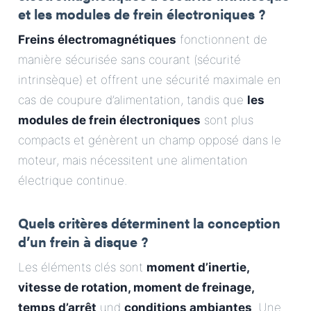
et les modules de frein électroniques ?
Freins électromagnétiques
fonctionnent de
manière sécurisée sans courant (sécurité
intrinsèque) et offrent une sécurité maximale en
cas de coupure d’alimentation, tandis que
les
modules de frein électroniques
sont plus
compacts et génèrent un champ opposé dans le
moteur, mais nécessitent une alimentation
électrique continue.
Quels critères déterminent la conception
d’un frein à disque ?
Les éléments clés sont
moment d’inertie,
vitesse de rotation, moment de freinage,
temps d’arrêt
und
conditions ambiantes
. Une