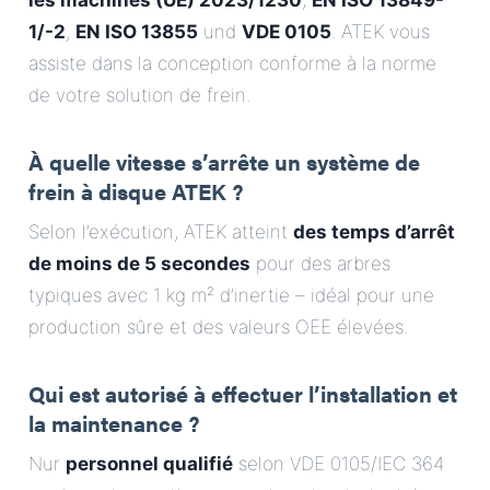
les machines (UE) 2023/1230
,
EN ISO 13849-
1/-2
,
EN ISO 13855
und
VDE 0105
. ATEK vous
assiste dans la conception conforme à la norme
de votre solution de frein.
À quelle vitesse s’arrête un système de
frein à disque ATEK ?
Selon l’exécution, ATEK atteint
des temps d’arrêt
de moins de 5 secondes
pour des arbres
typiques avec 1 kg m² d’inertie – idéal pour une
production sûre et des valeurs OEE élevées.
Qui est autorisé à effectuer l’installation et
la maintenance ?
Nur
personnel qualifié
selon VDE 0105/IEC 364