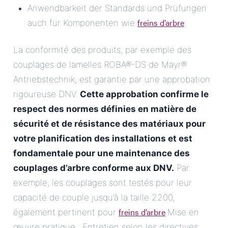
Anwendbarkeit der Standards und Prüfungen
freins d’arbre
auch für Komponenten wie
.
La conformité des produits, par exemple des
couplages de lamelles ROBA®-DS de Mayr®
Antriebstechnik, est garantie par une approbation
rigoureuse DNV.
Cette approbation confirme le
respect des normes définies en matière de
sécurité et de résistance des matériaux pour
votre planification des installations et est
fondamentale pour une
maintenance des
couplages d’arbre conforme aux DNV
.
Par
exemple, les couplages sont testés pour leur
capacité de couple jusqu’à la taille 2200,
freins d’arbre
également pertinent pour
.Mise en
œuvre pratique : Entretien selon les directives