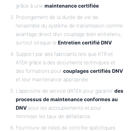
grâce à une
maintenance certifiée
.
Prolongement de la durée de vie de
l’ensemble du système de transmission comme
avantage direct d’un couplage bien entretenu,
surtout lorsque le
Entretien certifié DNV
.
Support par des fabricants tels que KTR et
ATEK grâce à des documents techniques et
des formations pour
couplages certifiés DNV
et leur maintenance appropriée.
L’approche de service d’ATEK pour garantir
des
processus de maintenance conformes au
DNV
pour les accouplements et pour
minimiser les taux de défaillance.
Fourniture de listes de contrôle spécifiques