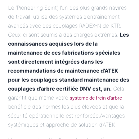
Le ‘Pioneering Spirit’, l’un des plus grands navires
de travail, utilise des systèmes d’entraînement
avancés avec des couplages RADEX-N de KTR.
Ceux-ci sont soumis à des charges extrêmes.
Les
connaissances acquises lors de la
maintenance de ces fabrications spéciales
sont directement intégrées dans les
recommandations de maintenance d’ATEK
pour les couplages standard
maintenance des
couplages d’arbre certifiée DNV
est, un.
Cela
système de frein d’arbre
garantit que même votre
bénéficie des normes les plus élevées et que la
sécurité opérationnelle est renforcée.Avantages
systémiques et approche de solution d’ATEK