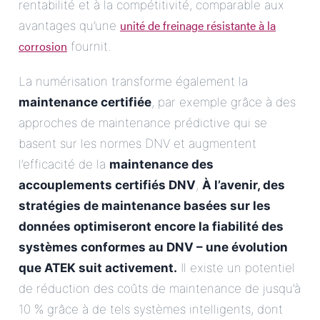
rentabilité et à la compétitivité, comparable aux
unité de freinage résistante à la
avantages qu’une
corrosion
fournit.
La numérisation transforme également la
maintenance certifiée
, par exemple grâce à des
approches de maintenance prédictive qui se
basent sur les normes DNV et augmentent
l’efficacité de la
maintenance des
accouplements certifiés DNV
,
À l’avenir, des
stratégies de maintenance basées sur les
données optimiseront encore la fiabilité des
systèmes conformes au DNV – une évolution
que ATEK suit activement.
Il existe un potentiel
de réduction des coûts de maintenance de jusqu’à
10 % grâce à de tels systèmes intelligents, dont