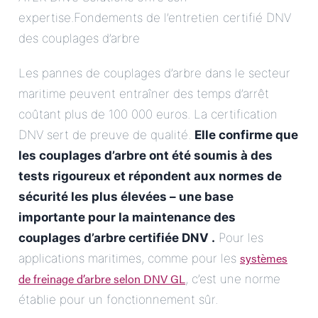
expertise.Fondements de l’entretien certifié DNV
des couplages d’arbre
Les pannes de couplages d’arbre dans le secteur
maritime peuvent entraîner des temps d’arrêt
coûtant plus de 100 000 euros. La certification
DNV sert de preuve de qualité.
Elle confirme que
les couplages d’arbre ont été soumis à des
tests rigoureux et répondent aux normes de
sécurité les plus élevées – une base
importante pour la
maintenance des
couplages d’arbre certifiée DNV
.
Pour les
systèmes
applications maritimes, comme pour les
de freinage d’arbre selon DNV GL
, c’est une norme
établie pour un fonctionnement sûr.