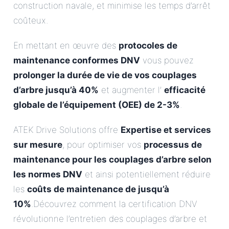
construction navale, et minimise les temps d’arrêt
coûteux.
En mettant en œuvre des
protocoles de
maintenance conformes DNV
vous pouvez
prolonger la durée de vie de vos couplages
d’arbre jusqu’à 40%
et augmenter l’
efficacité
globale de l’équipement (OEE) de 2-3%
.
ATEK Drive Solutions offre
Expertise et services
sur mesure
, pour optimiser vos
processus de
maintenance pour les couplages d’arbre selon
les normes DNV
et ainsi potentiellement réduire
les
coûts de maintenance de jusqu’à
10%
.Découvrez comment la certification DNV
révolutionne l’entretien des couplages d’arbre et