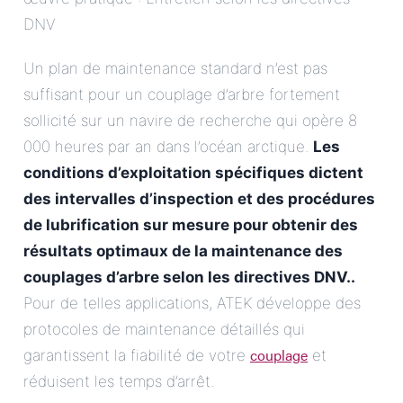
DNV
Un plan de maintenance standard n’est pas
suffisant pour un couplage d’arbre fortement
sollicité sur un navire de recherche qui opère 8
000 heures par an dans l’océan arctique.
Les
conditions d’exploitation spécifiques dictent
des intervalles d’inspection et des procédures
de lubrification sur mesure pour obtenir des
résultats optimaux de la
maintenance des
couplages d’arbre selon les directives DNV.
.
Pour de telles applications, ATEK développe des
protocoles de maintenance détaillés qui
couplage
garantissent la fiabilité de votre
et
réduisent les temps d’arrêt.