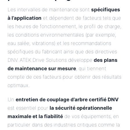
Les intervalles de maintenance sont
spécifiques
à l’application
et dépendent de facteurs tels que
les heures de fonctionnement, le profil de charge,
les conditions environnementales (par exemple,
eau salée, vibrations) et les recommandations
spécifiques du fabricant ainsi que des directives
DNV. ATEK Drive Solutions développe
des plans
de maintenance sur mesure
, qui tiennent
compte de ces facteurs pour obtenir des résultats
optimaux.
Un
entretien de couplage d’arbre certifié DNV
est essentiel pour
la sécurité opérationnelle
maximale et la fiabilité
de vos équipements, en
particulier dans des industries critiques comme la