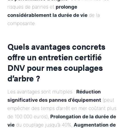
risques de pannes et
prolonge
considérablement la durée de vie
de la
composante.
Quels avantages concrets
offre un entretien certifié
DNV pour mes couplages
d’arbre ?
Les avantages sont multiples :
Réduction
significative des pannes d’équipement
(peut
empêcher des temps d’arrêt en mer coûtant plus
de 100 000 euros),
Prolongation de la durée de
vie
du couplage jusqu’à 40%,
Augmentation de