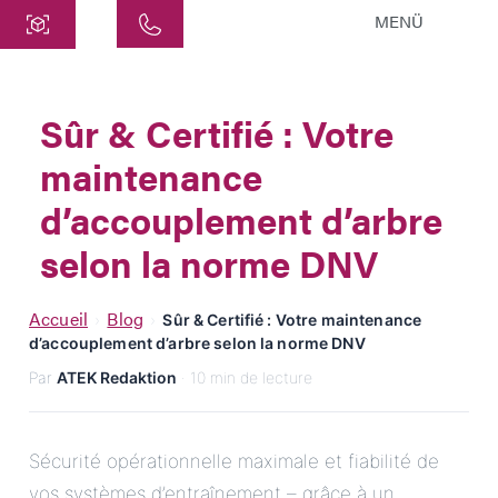
MENÜ
Centre
ATEK Drive Solutions GmbH
Sûr & Certifié : Votre
Siemensstraße 47
maintenance
25462 Rellingen
info@atek.de
d’accouplement d’arbre
+49 4101 7953-0
selon la norme DNV
Ouvrir le chat
Accueil
Blog
›
›
Sûr & Certifié : Votre maintenance
d’accouplement d’arbre selon la norme DNV
Par
ATEK Redaktion
· 10 min de lecture
Nom
Nom de l'entreprise
Sécurité opérationnelle maximale et fiabilité de
vos systèmes d’entraînement – grâce à un