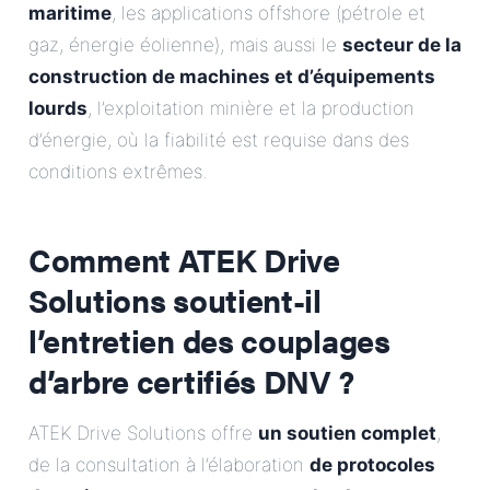
maritime
, les applications offshore (pétrole et
gaz, énergie éolienne), mais aussi le
secteur de la
construction de machines et d’équipements
lourds
, l’exploitation minière et la production
d’énergie, où la fiabilité est requise dans des
conditions extrêmes.
Comment ATEK Drive
Solutions soutient-il
l’entretien des couplages
d’arbre certifiés DNV ?
ATEK Drive Solutions offre
un soutien complet
,
de la consultation à l’élaboration
de protocoles