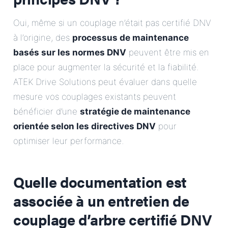
Oui, même si un couplage n’était pas certifié DNV
à l’origine, des
processus de maintenance
basés sur les normes DNV
peuvent être mis en
place pour augmenter la sécurité et la fiabilité.
ATEK Drive Solutions peut évaluer dans quelle
mesure vos couplages existants peuvent
bénéficier d’une
stratégie de maintenance
orientée selon les directives DNV
pour
optimiser leur performance.
Quelle documentation est
associée à un entretien de
couplage d’arbre certifié DNV