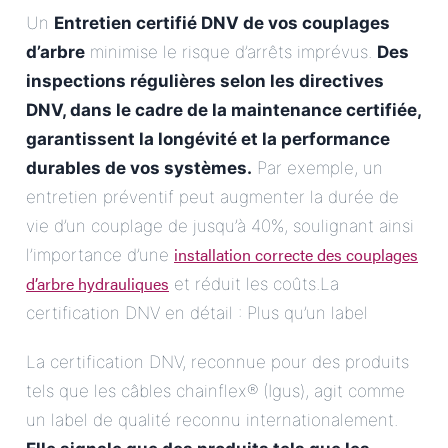
Un
Entretien certifié DNV de vos couplages
d’arbre
minimise le risque d’arrêts imprévus.
Des
inspections régulières selon les directives
DNV, dans le cadre de la
maintenance certifiée
,
garantissent la longévité et la performance
durables de vos systèmes.
Par exemple, un
entretien préventif peut augmenter la durée de
vie d’un couplage de jusqu’à 40%, soulignant ainsi
installation correcte des couplages
l’importance d’une
d’arbre hydrauliques
et réduit les coûts.La
certification DNV en détail : Plus qu’un label
La certification DNV, reconnue pour des produits
tels que les câbles chainflex® (Igus), agit comme
un label de qualité reconnu internationalement.