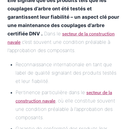
Elle signale que des produits tels que les
couplages d’arbre ont été testés et
garantissent leur fiabilité – un aspect clé pour
une
maintenance des couplages d’arbre
secteur de la construction
certifiée DNV
.
Dans le
navale
c’est souvent une condition préalable à
l’approbation des composants.
Reconnaissance internationale en tant que
label de qualité signalant des produits testés
et leur fiabilité.
secteur de la
Pertinence particulière dans le
construction navale
, où elle constitue souvent
une condition préalable à l’approbation des
composants.
Garantie de conformité des produits (par