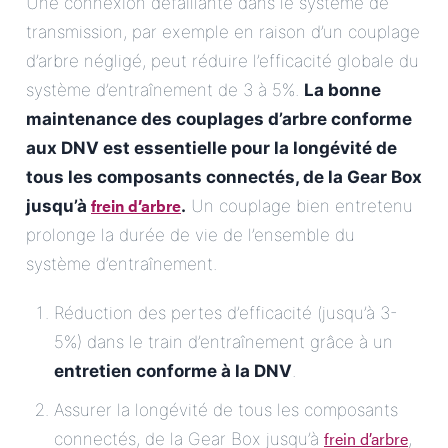
Une connexion défaillante dans le système de
transmission, par exemple en raison d’un couplage
d’arbre négligé, peut réduire l’efficacité globale du
système d’entraînement de 3 à 5%.
La bonne
maintenance des couplages d’arbre conforme
aux DNV
est essentielle pour la longévité de
tous les composants connectés, de la Gear Box
frein d’arbre
jusqu’à
.
Un couplage bien entretenu
prolonge la durée de vie de l’ensemble du
système d’entraînement.
Réduction des pertes d’efficacité (jusqu’à 3-
5%) dans le train d’entraînement grâce à un
entretien conforme à la DNV
.
Assurer la longévité de tous les composants
frein d’arbre
connectés, de la Gear Box jusqu’à
,