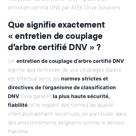
E-Mail
entretien certifié DNV par ATEK Drive Solutions
Que signifie exactement
Adresse
« entretien de couplage
Message
d’arbre certifié DNV » ?
Un
entretien de couplage d’arbre certifié DNV
signifie que l’entretien de vos couplages d’arbre
est effectué selon les
normes strictes et
directives de l’organisme de classification
DNV
Cela garantit
Envoyer le message
la plus haute sécurité,
fiabilité
et le respect des normes de qualité
internationalement reconnues, en particulier dans
des environnements exigeants comme le secteur
maritime.