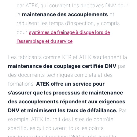
par ATEK, qui couvrent les directives DNV pour
la
maintenance des accouplements
et
réduisent les temps d’inspection, y compris
systèmes de freinage à disque lors de
pour
l’assemblage et du service
.
Les fabricants comme KTR et ATEK soutiennent la
maintenance des couplages certifiés DNV
par
des documents techniques complets et des
formations.
ATEK offre un service pour
s’assurer que
les processus de maintenance
des accouplements répondent aux exigences
DNV
et minimisent les taux de défaillance.
Par
exemple, ATEK fournit des listes de contrôle
spécifiques qui couvrent tous les points