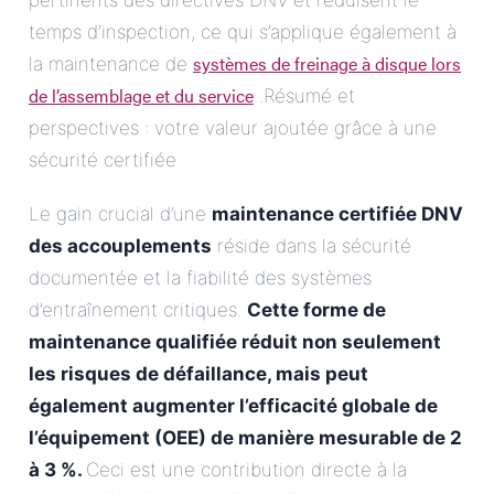
pertinents des directives DNV et réduisent le
temps d’inspection, ce qui s’applique également à
systèmes de freinage à disque lors
la maintenance de
de l’assemblage et du service
.Résumé et
perspectives : votre valeur ajoutée grâce à une
sécurité certifiée
Le gain crucial d’une
maintenance certifiée DNV
des accouplements
réside dans la sécurité
documentée et la fiabilité des systèmes
d’entraînement critiques.
Cette forme de
maintenance qualifiée
réduit non seulement
les risques de défaillance, mais peut
également augmenter l’efficacité globale de
l’équipement (OEE) de manière mesurable de 2
à 3 %.
Ceci est une contribution directe à la