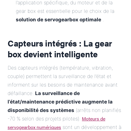
l’application spécifique, du moteur et de la
gear box est essentielle pour le choix de la
solution de servogearbox optimale
.
Capteurs intégrés : La gear
box devient intelligente
Des capteurs intégrés (température, vibration,
couple) permettent la surveillance de l’état et
informent sur les besoins de maintenance avant
défaillance.
La surveillance de
l’état/maintenance prédictive augmente la
disponibilité des systèmes
(arrêts non planifiés
Moteurs de
-70 % selon des projets pilotes).
servogearbox numériques
sont un développement à