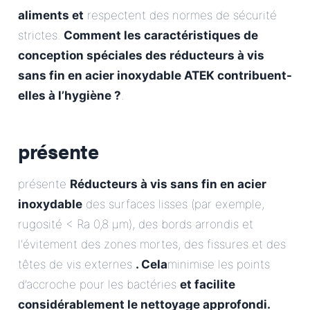
aliments et
respectent des normes de sécurité
strictes.
Comment les caractéristiques de
conception spéciales des réducteurs à vis
sans fin en acier inoxydable ATEK contribuent-
elles à l’hygiène ?
.
présente
présente
Réducteurs à vis sans fin en acier
inoxydable
des surfaces lisses (par exemple,
rugosité < Ra 0,8 µm), des bords arrondis et
l'évitement des zones mortes, des fissures et des
têtes de vis externes
. Cela
minimise les points
d’accroche pour les bactéries
et facilite
considérablement le nettoyage approfondi.