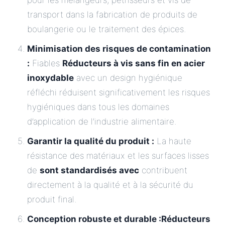
pour les mélangeurs, pétrisseurs et vis de
transport dans la fabrication de produits de
boulangerie ou le traitement des épices.
Minimisation des risques de contamination
:
Fiables
Réducteurs à vis sans fin en acier
inoxydable
avec un design hygiénique
réfléchi réduisent significativement les risques
hygiéniques dans tous les domaines
d’application de l’industrie alimentaire.
Garantir la qualité du produit :
La haute
résistance des matériaux et les surfaces lisses
de
sont standardisés avec
contribuent
directement à la qualité et à la sécurité du
produit final.
Conception robuste et durable :
Réducteurs