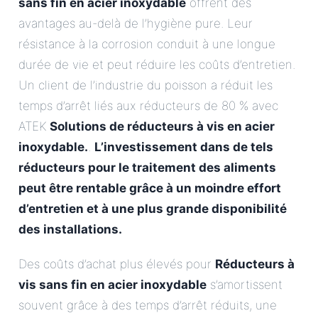
sans fin en acier inoxydable
offrent des
avantages au-delà de l’hygiène pure. Leur
résistance à la corrosion conduit à une longue
durée de vie et peut réduire les coûts d’entretien.
Un client de l’industrie du poisson a réduit les
temps d’arrêt liés aux réducteurs de 80 % avec
ATEK
Solutions de réducteurs à vis en acier
inoxydable.
.
L’investissement dans de tels
réducteurs pour le traitement des aliments
peut être rentable grâce à un moindre effort
d’entretien et à une plus grande disponibilité
des installations.
Des coûts d’achat plus élevés pour
Réducteurs à
vis sans fin en acier inoxydable
s’amortissent
souvent grâce à des temps d’arrêt réduits, une