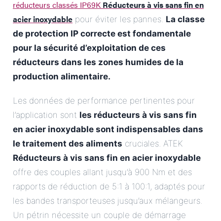
réducteurs classés IP69K
Réducteurs à vis sans fin en
acier inoxydable
pour éviter les pannes.
La classe
de protection IP correcte est fondamentale
pour la sécurité d’exploitation de ces
réducteurs dans les zones humides de la
production alimentaire.
Les données de performance pertinentes pour
l’application sont
les réducteurs à vis sans fin
en acier inoxydable sont indispensables dans
le traitement des aliments
cruciales. ATEK
Réducteurs à vis sans fin en acier inoxydable
offre des couples allant jusqu’à 900 Nm et des
rapports de réduction de 5:1 à 100:1, adaptés pour
les bandes transporteuses jusqu’aux mélangeurs.
Un pétrin nécessite un couple de démarrage