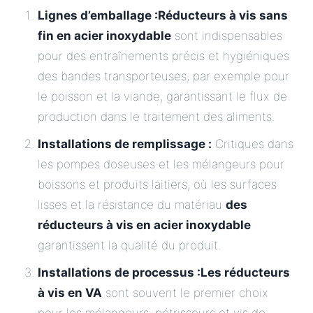
Lignes d’emballage :
Réducteurs à vis sans
fin en acier inoxydable
sont indispensables
pour des entraînements précis et hygiéniques
des bandes transporteuses, par exemple pour
le poisson et la viande, garantissant le flux de
production dans le traitement des aliments.
Installations de remplissage :
Critiques dans
les pompes doseuses et les mélangeurs pour
boissons et produits laitiers, où les surfaces
lisses et la résistance du matériau
des
réducteurs à vis en acier inoxydable
garantissent la qualité du produit.
Installations de processus :
Les réducteurs
à vis en VA
sont souvent le premier choix