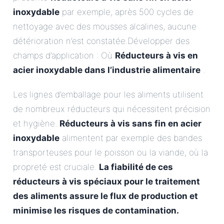
inoxydable
par exemple, après 500 cycles de
nettoyage avec des mousses alcalines, aucune
détérioration n’est constatée.Développer des
champs d’application : Où
Réducteurs à vis en
acier inoxydable dans l’industrie alimentaire
.
Les lignes d’emballage pour les aliments utilisent
de nombreux réducteurs qui nécessitent précision
et hygiène.
Réducteurs à vis sans fin en acier
inoxydable
alimentent par exemple des bandes
transporteuses pour le poisson ou la viande, où la
propreté est cruciale.
La fiabilité de ces
réducteurs à vis spéciaux pour le traitement
des aliments assure le flux de production et
minimise les risques de contamination.