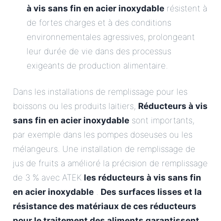
à vis sans fin en acier inoxydable
résistent à
de fortes charges et à des conditions
environnementales agressives, prolongeant
leur durée de vie dans des processus
exigeants de production alimentaire.
Dans les installations de remplissage pour les
boissons ou les produits laitiers,
Réducteurs à vis
sans fin en acier inoxydable
sont importants,
par exemple dans les pompes doseuses ou les
mélangeurs. Une installation de remplissage de
jus de fruits a amélioré la précision de remplissage
de 3 % avec ATEK
les réducteurs à vis sans fin
en acier inoxydable
.
Des surfaces lisses et la
résistance des matériaux de ces réducteurs
pour le traitement des aliments garantissent