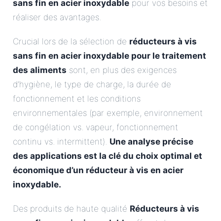
sans fin en acier inoxydable
pour vos besoins et
réaliser des avantages.
Crucial lors de la sélection de
réducteurs à vis
sans fin en acier inoxydable pour le traitement
des aliments
sont, en plus des exigences
d’hygiène, le type de charge, la durée de
fonctionnement et les conditions
environnementales (par exemple, environnement
de congélation vs. vapeur, fonctionnement
continu vs. intermittent).
Une analyse précise
des applications est la clé du choix optimal et
économique d’un réducteur à vis en acier
inoxydable.
Des produits de haute qualité
Réducteurs à vis