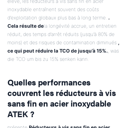
élevé, les réducteurs à vis sans fin en acier
inoxydable entraînent souvent des coûts
d’exploitation globaux plus bas à long terme.
.
Cela résulte de
la longévité accrue, un entretien
réduit, des temps d’arrêt réduits (jusqu’à 80% de
moins) et des risques de contamination diminués
,
ce qui peut réduire la TCO de jusqu’à 15%.
, was
die TCO um bis zu 15% senken kann.
Quelles performances
couvrent les réducteurs à vis
sans fin en acier inoxydable
ATEK ?
présente
Réducteurs à vis sans fin en acier