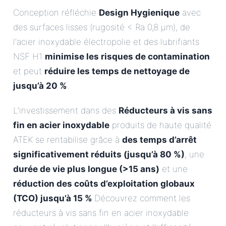
Conception réfléchie
Design Hygienique
avec
des surfaces lisses (rugosité < Ra 0,8 µm), de
l'acier inoxydable électropolie et des lubrifiants
NSF H1
minimise les risques de contamination
et peut
réduire les temps de nettoyage de
jusqu’à 20 %
.
L’investissement dans des
Réducteurs à vis sans
fin en acier inoxydable
produits de haute qualité
ATEK se rentabilise grâce à
des temps d’arrêt
significativement réduits (jusqu’à 80 %)
, une
durée de vie plus longue (>15 ans)
et une
réduction des coûts d’exploitation globaux
(TCO) jusqu’à 15 %
.Découvrez comment les
réducteurs à vis sans fin en acier inoxydable