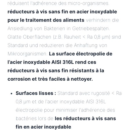
réduisent l'adhérence des micro-organismes.
réducteurs à vis sans fin en acier inoxydable
pour le traitement des aliments
verhindern die
Ansiedlung von Bakterien in Getriebespalten.
Glatte Oberflächen (z.B. Rauheit < Ra 0,8 µm) sind
Standard und reduzieren die Anhaftung von
Mikroorganismen.
La surface électropolie de
l’acier inoxydable AISI 316L rend ces
réducteurs à vis sans fin résistants à la
corrosion et très faciles à nettoyer.
Surfaces lisses :
Standard avec rugosité < Ra
0,8 µm et de l'acier inoxydable AISI 316L
électropolie pour minimiser l'adhérence des
bactéries lors de
les réducteurs à vis sans
fin en acier inoxydable
.