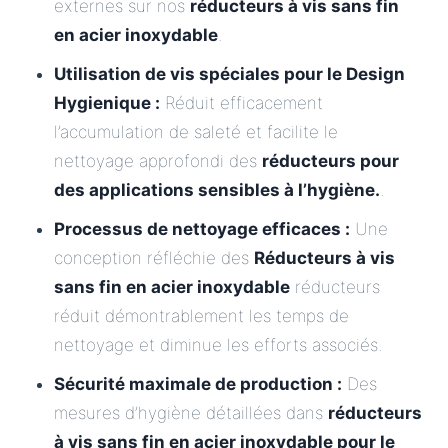
externes sur nos
réducteurs à vis sans fin
en acier inoxydable
.
Utilisation de vis spéciales pour le Design
Hygienique :
Réduit efficacement
l’accumulation de saleté et facilite le
nettoyage approfondi des
réducteurs pour
des applications sensibles à l’hygiène.
.
Processus de nettoyage efficaces :
Une
conception réfléchie des
Réducteurs à vis
sans fin en acier inoxydable
réducteurs
réduit démontrablement les temps de
nettoyage et diminue les efforts associés.
Sécurité maximale de production :
Des
mesures d’hygiène détaillées dans
réducteurs
à vis sans fin en acier inoxydable pour le