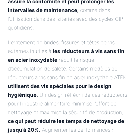
assure la conformité et peut prolonger les
intervalles de maintenance,
comme dans
l’utilisation dans des laiteries avec des cycles CIP
quotidiens.
L’évitement de brides, fissures et têtes de vis
externes inutiles à
les réducteurs à vis sans fin
en acier inoxydable
réduit le risque
d’accumulation de saleté. Certains modèles de
réducteurs à vis sans fin en acier inoxydable ATEK
utilisent des vis spéciales pour le design
hygiénique.
Un design réfléchi de ces réducteurs
pour l’industrie alimentaire minimise l’effort de
nettoyage et maximise la sécurité de production,
ce qui peut réduire les temps de nettoyage de
jusqu’à 20%.
Augmenter les performances :