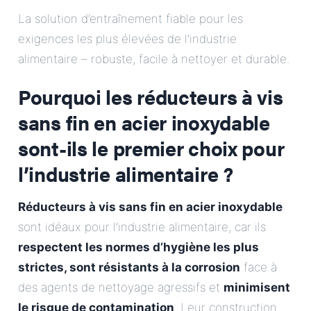
E-Mail
La solution d’entraînement fiable pour les
exigences les plus élevées de l’industrie
Adresse
alimentaire – robuste, facile à nettoyer et durable.
Pourquoi les réducteurs à vis
Message
sans fin en acier inoxydable
sont-ils le premier choix pour
l’industrie alimentaire ?
Réducteurs à vis sans fin en acier inoxydable
Envoyer le message
sont idéaux pour l’industrie alimentaire, car ils
respectent les normes d’hygiène les plus
strictes, sont résistants à la corrosion
face à
des agents de nettoyage agressifs et
minimisent
le risque de contamination
. Leur construction