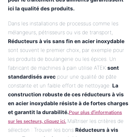
ici la qualité des produits.
Dans les installations de processus comme les
mélangeurs, pétrisseurs ou vis de transport,
Réducteurs à vis sans fin en acier inoxydable
sont souvent le premier choix, par exemple pour
les produits de boulangerie ou les épices. Un
fabricant de machines à pain utilise ATEK
sont
standardisés avec
pour une qualité de pâte
constante et un faible effort de nettoyage.
La
construction robuste de ces réducteurs à vis
en acier inoxydable résiste à de fortes charges
Pour plus d’informations
et garantit la durabilité.
sur les secteurs, cliquez ici.
.Maîtriser les critères de
sélection : Trouver les bons
Réducteurs à vis