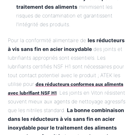
traitement des aliments
minimisent les
risques de contamination et garantissent
l’intégrité des produits.
Pour la conformité alimentaire de
les réducteurs
à vis sans fin en acier inoxydable
des joints et
lubrifiants appropriés sont essentiels. Les
lubrifiants certifiés NSF H1 sont nécessaires pour
tout contact potentiel avec le produit ; ATEK les
des réducteurs conformes aux aliments
utilise pour
avec lubrifiant NSF H1
. Les joints en Viton résistent
souvent mieux aux agents de nettoyage agressifs
que les nitriles standard.
La bonne combinaison
dans les réducteurs à vis sans fin en acier
inoxydable pour le traitement des aliments