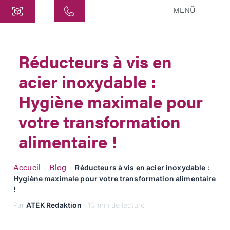
MENÜ
Centre
ATEK Drive Solutions GmbH
Réducteurs à vis en
Siemensstraße 47
acier inoxydable :
25462 Rellingen
info@atek.de
Hygiène maximale pour
+49 4101 7953-0
votre transformation
alimentaire !
Ouvrir le chat
Accueil
Blog
›
›
Réducteurs à vis en acier inoxydable :
Hygiène maximale pour votre transformation alimentaire
Nom
!
Par
ATEK Redaktion
· 13 min de lecture
Nom de l'entreprise