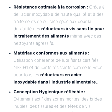
Résistance optimale à la corrosion :
Grâce à
de l’acier inoxydable de haute qualité et à des
traitements de surface spéciaux pour la
durabilité des
réducteurs à vis sans fin pour
le traitement des aliments
même avec des
nettoyants agressifs.
Matériaux conformes aux aliments :
Utilisation cohérente de lubrifiants certifiés
NSF H1 et de joints résistants comme le Viton
pour tous les
réducteurs en acier
inoxydable dans l’industrie alimentaire.
.
Conception Hygienique réfléchie :
Évitement actif des zones mortes, des brides
inutiles, des fissures et des têtes de vis