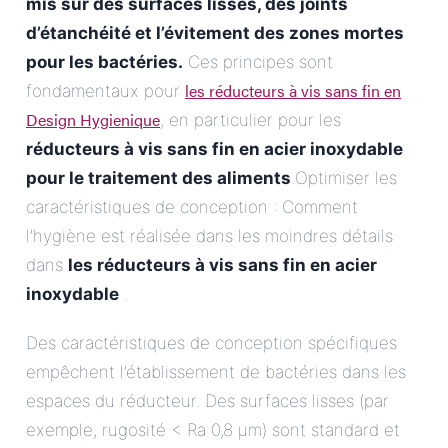
mis sur des surfaces lisses, des joints
d’étanchéité et l’évitement des zones mortes
pour les bactéries.
Ces principes sont
les réducteurs à vis sans fin en
fondamentaux pour
Design Hygienique
, en particulier pour les
réducteurs à vis sans fin en acier inoxydable
pour le traitement des aliments
.Optimiser les
caractéristiques de conception : Comment
l’hygiène est réalisée dans les moindres détails
dans
les réducteurs à vis sans fin en acier
inoxydable
.
Des caractéristiques de conception spécifiques
empêchent l’établissement de bactéries dans les
espaces du réducteur. Des surfaces lisses (par
exemple, rugosité < Ra 0,8 µm) sont standard et