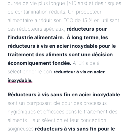
durée de vie plus longue (>10 ans) et des risques
de contamination réduits. Un producteur
alimentaire a réduit son TCO de 15 % en utilisant
ces réducteurs spéciaux,
réducteurs pour
l’industrie alimentaire.
.
À long terme, les
réducteurs à vis en acier inoxydable pour le
traitement des aliments sont une décision
économiquement fondée.
ATEK aide à
réducteur à vis en acier
sélectionner le bon
inoxydable.
.
Réducteurs à vis sans fin en acier inoxydable
sont un composant clé pour des processus
hygiéniques et efficaces dans le traitement des
aliments. Leur sélection et leur conception
soigneuses
réducteurs à vis sans fin pour le