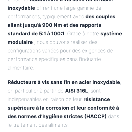
inoxydable
offrent une large gamme de
performances, typiquement avec
des couples
allant jusqu’à 900 Nm et des rapports
standard de 5:1 à 100:1
. Grâce à notre
système
modulaire
, nous pouvons réaliser des
configurations variées pour des exigences de
performance spécifiques dans l’industrie
alimentaire.
Réducteurs à vis sans fin en acier inoxydable
,
en particulier à partir de
AISI 316L
, sont
indispensables en raison de leur
résistance
supérieure à la corrosion et leur conformité à
des normes d’hygiène strictes (HACCP)
dans
le traitement des aliments.