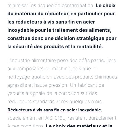
minimiser les risques de contamination.
Le choix
du matériau du réducteur, en particulier pour
les réducteurs à vis sans fin en acier
inoxydable pour le traitement des aliments,
constitue donc une décision stratégique pour
la sécurité des produits et la rentabilité.
L’industrie alimentaire pose des défis particuliers
aux composants de machine, tels que le
nettoyage quotidien avec des produits chimiques
agressifs et haute pression. Un fabricant de
yaourts a signalé de la corrosion sur des
réducteurs standards après quelques mois.
Réducteurs à vis sans fin en acier inoxydable
,
spécialement en AISI 316L, résistent durablement
à ces conditions.
Le choix des matériaux et la