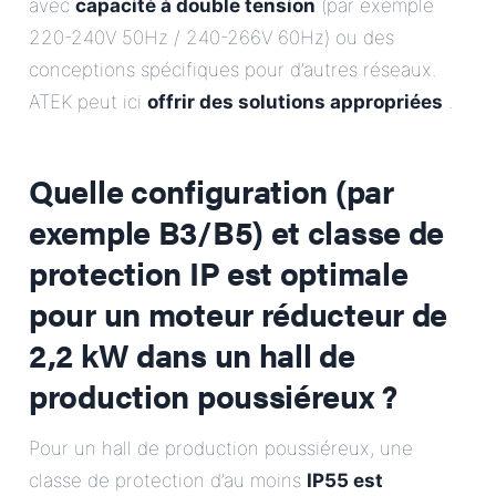
avec
capacité à double tension
(par exemple
220-240V 50Hz / 240-266V 60Hz) ou des
conceptions spécifiques pour d’autres réseaux.
ATEK peut ici
offrir des solutions appropriées
.
Quelle configuration (par
exemple B3/B5) et classe de
protection IP est optimale
pour un moteur réducteur de
2,2 kW dans un hall de
production poussiéreux ?
Pour un hall de production poussiéreux, une
classe de protection d’au moins
IP55 est