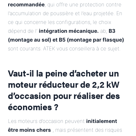
recommandée
, qui offre une protection contre
l’accumulation de poussière et l’eau projetée. En
ce qui concerne les configurations, le choix
dépend de l’
intégration mécanique.
ab;
B3
(montage au sol) et B5 (montage par flasque)
sont courants. ATEK vous conseillera à ce sujet.
Vaut-il la peine d’acheter un
moteur réducteur de 2,2 kW
d’occasion pour réaliser des
économies ?
Les moteurs d’occasion peuvent
initialement
être moins chers
, mais présentent des risques