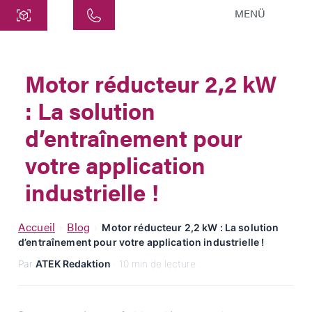
MENÜ
Centre
ATEK Drive Solutions GmbH
Motor réducteur 2,2 kW
Siemensstraße 47
: La solution
25462 Rellingen
info@atek.de
d’entraînement pour
+49 4101 7953-0
votre application
industrielle !
Ouvrir le chat
Accueil
Blog
›
›
Motor réducteur 2,2 kW : La solution
d’entraînement pour votre application industrielle !
Nom
Par
ATEK Redaktion
· 10 min de lecture
Nom de l'entreprise