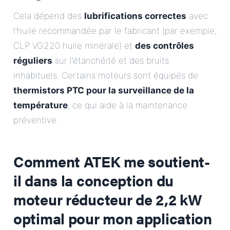
Cela dépend des
lubrifications correctes
avec
l’huile recommandée par le fabricant (par exemple,
CLP VG220 huile minérale) et
des contrôles
réguliers
sur l’étanchéité et des bruits
inhabituels. Certains moteurs sont équipés de
thermistors PTC pour la surveillance de la
température
, ce qui aide à la maintenance
préventive.
Comment ATEK me soutient-
il dans la conception du
moteur réducteur de 2,2 kW
optimal pour mon application