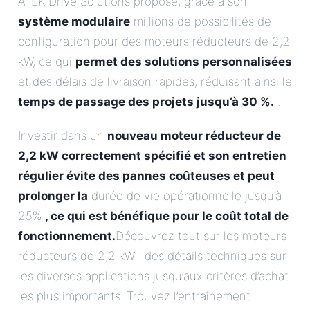
ATEK Drive Solutions propose, grâce à son
système modulaire
millions de possibilités de
configuration pour des moteurs réducteurs de 2,2
kW, ce qui
permet des solutions personnalisées
et des délais de livraison rapides, réduisant ainsi le
temps de passage des projets jusqu’à 30 %.
.
Investir dans un
nouveau moteur réducteur de
2,2 kW correctement spécifié et son entretien
régulier évite des pannes coûteuses et peut
prolonger la
durée de vie opérationnelle jusqu’à
25%
, ce qui est bénéfique pour le coût total de
fonctionnement.
Découvrez tout sur les moteurs
réducteurs de 2,2 kW : des détails techniques sur
les diverses applications jusqu’aux critères d’achat
les plus importants. Trouvez l’entraînement