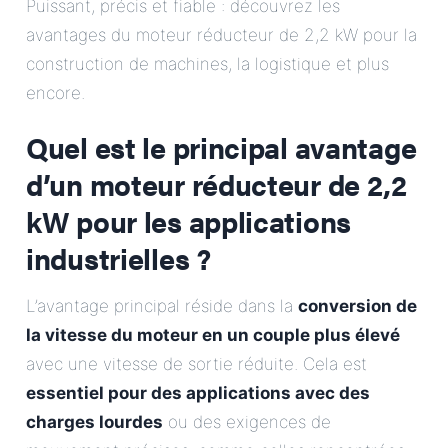
Puissant, précis et fiable : découvrez les
E-Mail
avantages du moteur réducteur de 2,2 kW pour la
construction de machines, la logistique et plus
Adresse
encore.
Message
Quel est le principal avantage
d’un moteur réducteur de 2,2
kW pour les applications
industrielles ?
L’avantage principal réside dans la
conversion de
Envoyer le message
la vitesse du moteur en un couple plus élevé
avec une vitesse de sortie réduite. Cela est
essentiel pour des applications avec des
charges lourdes
ou des exigences de