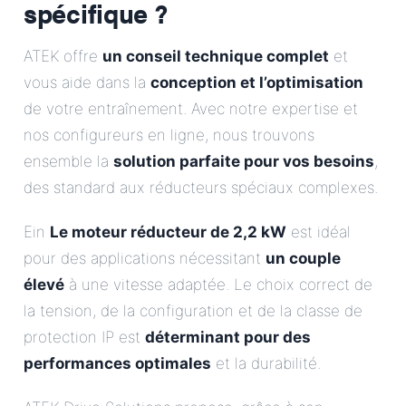
spécifique ?
ATEK offre
un conseil technique complet
et
vous aide dans la
conception et l’optimisation
de votre entraînement. Avec notre expertise et
nos configureurs en ligne, nous trouvons
ensemble la
solution parfaite pour vos besoins
,
des standard aux réducteurs spéciaux complexes.
Ein
Le moteur réducteur de 2,2 kW
est idéal
pour des applications nécessitant
un couple
élevé
à une vitesse adaptée. Le choix correct de
la tension, de la configuration et de la classe de
protection IP est
déterminant pour des
performances optimales
et la durabilité.