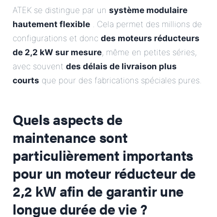
ATEK se distingue par un
système modulaire
hautement flexible
. Cela permet des millions de
configurations et donc
des moteurs réducteurs
de 2,2 kW sur mesure
, même en petites séries,
avec souvent
des délais de livraison plus
courts
que pour des fabrications spéciales pures.
Quels aspects de
maintenance sont
particulièrement importants
pour un moteur réducteur de
2,2 kW afin de garantir une
longue durée de vie ?