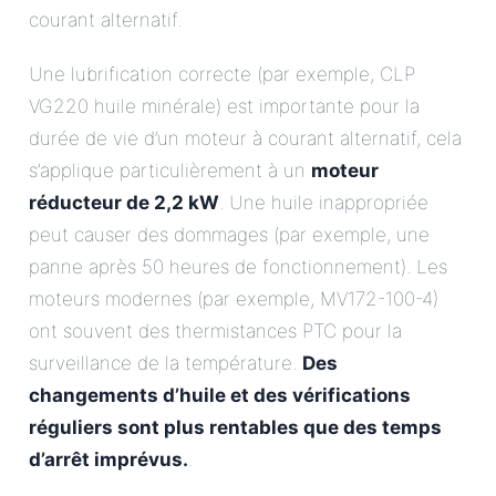
courant alternatif.
Une lubrification correcte (par exemple, CLP
VG220 huile minérale) est importante pour la
durée de vie d’un moteur à courant alternatif, cela
s’applique particulièrement à un
moteur
réducteur de 2,2 kW
. Une huile inappropriée
peut causer des dommages (par exemple, une
panne après 50 heures de fonctionnement). Les
moteurs modernes (par exemple, MV172-100-4)
ont souvent des thermistances PTC pour la
surveillance de la température.
Des
changements d’huile et des vérifications
réguliers sont plus rentables que des temps
d’arrêt imprévus.
.