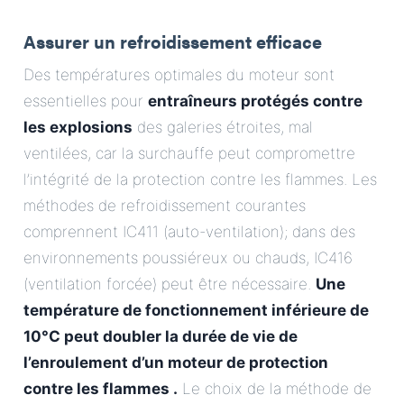
Assurer un refroidissement efficace
Des températures optimales du moteur sont
essentielles pour
entraîneurs protégés contre
les explosions
des galeries étroites, mal
ventilées, car la surchauffe peut compromettre
l’intégrité de la protection contre les flammes. Les
méthodes de refroidissement courantes
comprennent IC411 (auto-ventilation); dans des
environnements poussiéreux ou chauds, IC416
(ventilation forcée) peut être nécessaire.
Une
température de fonctionnement inférieure de
10°C peut doubler la durée de vie de
l’enroulement d’un
moteur de protection
contre les flammes
.
Le choix de la méthode de