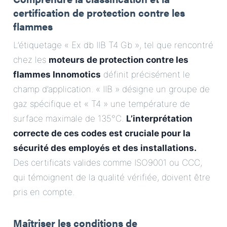
certification de protection contre les
flammes
L’étiquetage « Ex db IIB T4 Gb », tel que rencontré
chez les
moteurs de protection contre les
flammes Innomotics
définit précisément le
champ d’application. « IIB » désigne un groupe de
gaz spécifique et « T4 » une température de
surface maximale de 135°C.
L’interprétation
correcte de ces codes est cruciale pour la
sécurité des employés et des installations.
Des certificats valides comme ISO9001 ou CCC,
qui témoignent de la qualité vérifiée, doivent être
pris en compte.
Maîtriser les conditions de