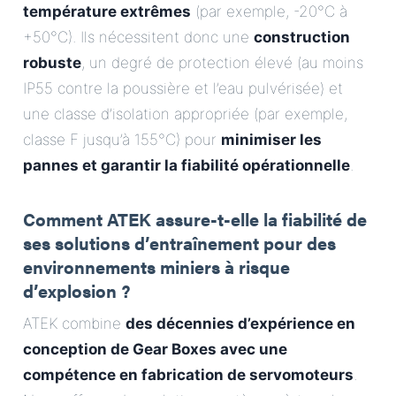
température extrêmes
(par exemple, -20°C à
+50°C). Ils nécessitent donc une
construction
robuste
, un degré de protection élevé (au moins
IP55 contre la poussière et l’eau pulvérisée) et
une classe d’isolation appropriée (par exemple,
classe F jusqu’à 155°C) pour
minimiser les
pannes et garantir la fiabilité opérationnelle
.
Comment ATEK assure-t-elle la fiabilité de
ses solutions d’entraînement pour des
environnements miniers à risque
d’explosion ?
ATEK combine
des décennies d’expérience en
conception de Gear Boxes avec une
compétence en fabrication de servomoteurs
.