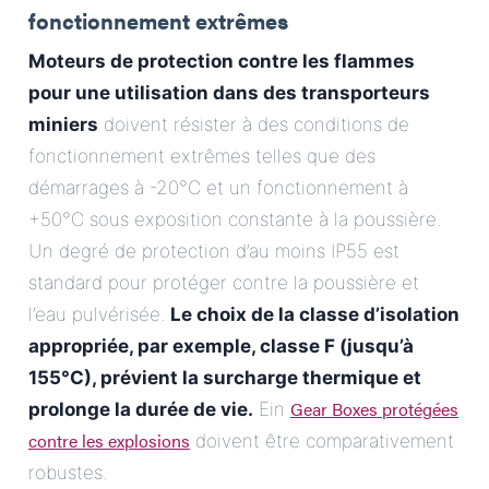
fonctionnement extrêmes
Moteurs de protection contre les flammes
pour une utilisation dans des transporteurs
miniers
doivent résister à des conditions de
fonctionnement extrêmes telles que des
démarrages à -20°C et un fonctionnement à
+50°C sous exposition constante à la poussière.
Un degré de protection d’au moins IP55 est
standard pour protéger contre la poussière et
l’eau pulvérisée.
Le choix de la classe d’isolation
appropriée, par exemple, classe F (jusqu’à
155°C), prévient la surcharge thermique et
Gear Boxes protégées
prolonge la durée de vie.
Ein
contre les explosions
doivent être comparativement
robustes.