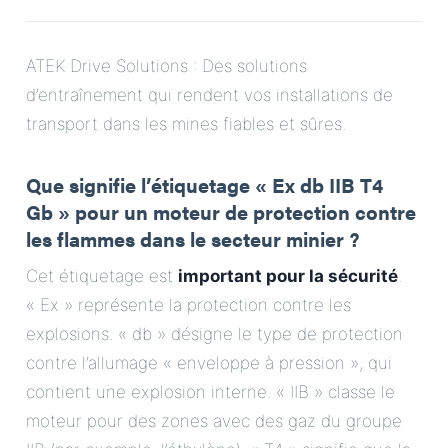
E-Mail
ATEK Drive Solutions : Des solutions
Adresse
d’entraînement qui rendent vos installations de
transport dans les mines fiables et sûres.
Message
Que signifie l’étiquetage « Ex db IIB T4
Gb » pour un moteur de protection contre
les flammes dans le secteur minier ?
Cet étiquetage est
important pour la sécurité
.
« Ex » représente la protection contre les
Envoyer le message
explosions. « db » désigne le type de protection
contre l’allumage « enveloppe à pression », qui
contient une explosion interne. « IIB » classe le
moteur pour des zones avec des gaz du groupe