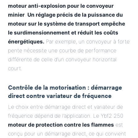
moteur anti-explosion pour le convoyeur
minier
.
Un réglage précis de la puissance du
moteur sur le système de transport empêche
le surdimensionnement et réduit les coûts
énergétiques.
Par exemple, un convoyeur à forte
pente nécessite une courbe de performance
différente de celle d’un convoyeur horizontal
court.
Contrôle de la motorisation : démarrage
direct contre variateur de fréquence
Le choix entre démarrage direct et variateur de
fréquence dépend de l’application. Le Ybf2 250
moteur de protection contre les flammes
est
conçu pour un démarrage direct, ce qui convient