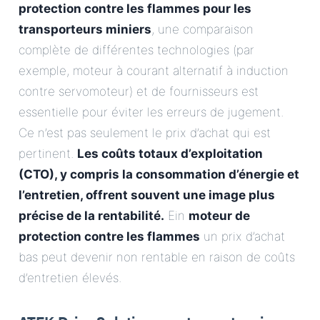
protection contre les flammes pour les
transporteurs miniers
, une comparaison
complète de différentes technologies (par
exemple, moteur à courant alternatif à induction
contre servomoteur) et de fournisseurs est
essentielle pour éviter les erreurs de jugement.
Ce n’est pas seulement le prix d’achat qui est
pertinent.
Les coûts totaux d’exploitation
(CTO), y compris la consommation d’énergie et
l’entretien, offrent souvent une image plus
précise de la rentabilité.
Ein
moteur de
protection contre les flammes
un prix d’achat
bas peut devenir non rentable en raison de coûts
d’entretien élevés.