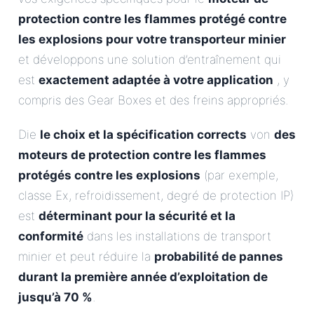
protection contre les flammes protégé contre
les explosions pour votre transporteur minier
et développons une solution d’entraînement qui
est
exactement adaptée à votre application
, y
compris des Gear Boxes et des freins appropriés.
Die
le choix et la spécification corrects
von
des
moteurs de protection contre les flammes
protégés contre les explosions
(par exemple,
classe Ex, refroidissement, degré de protection IP)
est
déterminant pour la sécurité et la
conformité
dans les installations de transport
minier et peut réduire la
probabilité de pannes
durant la première année d’exploitation de
jusqu’à 70 %
.