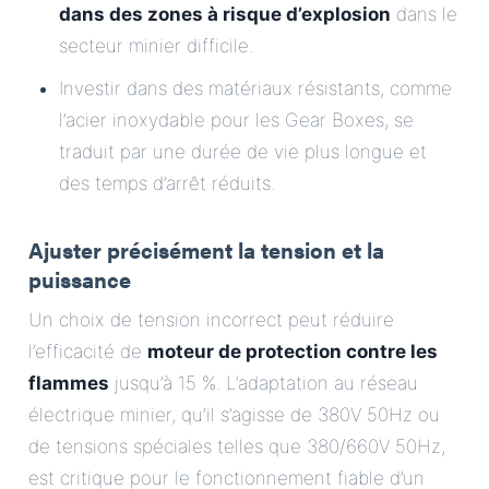
dans des zones à risque d’explosion
dans le
secteur minier difficile.
Investir dans des matériaux résistants, comme
l’acier inoxydable pour les Gear Boxes, se
traduit par une durée de vie plus longue et
des temps d’arrêt réduits.
Ajuster précisément la tension et la
puissance
Un choix de tension incorrect peut réduire
l’efficacité de
moteur de protection contre les
flammes
jusqu’à 15 %. L’adaptation au réseau
électrique minier, qu’il s’agisse de 380V 50Hz ou
de tensions spéciales telles que 380/660V 50Hz,
est critique pour le fonctionnement fiable d’un