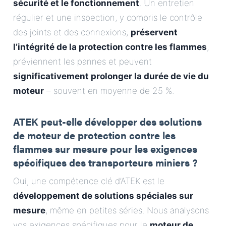
sécurité et le fonctionnement
. Un entretien
régulier et une inspection, y compris le contrôle
des joints et des connexions,
préservent
l’intégrité de la protection contre les flammes
,
préviennent les pannes et peuvent
significativement prolonger la durée de vie du
moteur
– souvent en moyenne de 25 %.
ATEK peut-elle développer des solutions
de moteur de protection contre les
flammes sur mesure pour les exigences
spécifiques des transporteurs miniers ?
Oui, une compétence clé d’ATEK est le
développement de solutions spéciales sur
mesure
, même en petites séries. Nous analysons
vos exigences spécifiques pour le
moteur de