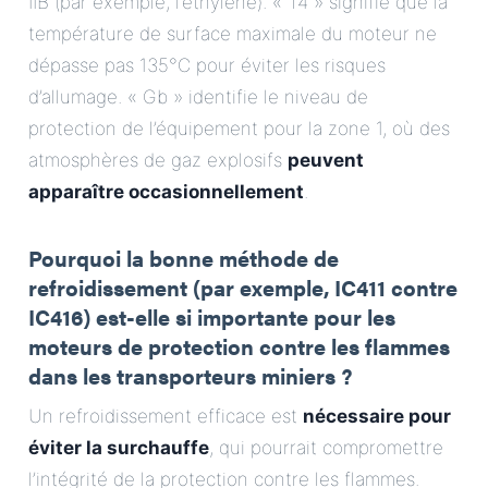
IIB (par exemple, l’éthylène). « T4 » signifie que la
température de surface maximale du moteur ne
dépasse pas 135°C pour éviter les risques
d’allumage. « Gb » identifie le niveau de
protection de l’équipement pour la zone 1, où des
atmosphères de gaz explosifs
peuvent
apparaître occasionnellement
.
Pourquoi la bonne méthode de
refroidissement (par exemple, IC411 contre
IC416) est-elle si importante pour les
moteurs de protection contre les flammes
dans les transporteurs miniers ?
Un refroidissement efficace est
nécessaire pour
éviter la surchauffe
, qui pourrait compromettre
l’intégrité de la protection contre les flammes.