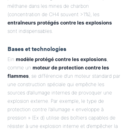
méthane dans les mines de charbon
(concentration de CH4 souvent >1%), les
entraîneurs protégés contre les explosions
sont indispensables.
Bases et technologies
Ein
modèle protégé contre les explosions
,
comme un
moteur de protection contre les
flammes
, se différencie d’un moteur standard par
une construction spéciale qui empêche les
sources d’allumage internes de provoquer une
explosion externe. Par exemple, le type de
protection contre l’allumage « enveloppe à
pression » (Ex d) utilise des boîtiers capables de
résister à une explosion interne et d’empêcher la