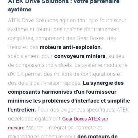
ATEK Drive Solutions : votre partenaire
système
ATEK Drive Solutions agit en tant que fournisseur
système et fournit des chaînes d’entrainement
complètes, comprenant des Gear Boxes, des
freins et des
moteurs anti-explosion
,
spécialement pour
convoyeurs miniers
, au lieu
de composants individuels. Le système modulaire
d’ATEK permet des millions de configurations et
des délais de livraison rapides.
La synergie des
composants harmonisés d’un fournisseur
minimise les problèmes d’interface et simplifie
l’entretien.
Pour des exigences spécifiques, ATEK
Gear Boxes ATEX sur
développe également
mesure
.Assurer : intégration correcte et
maintenance proactive pour
des moteurs de