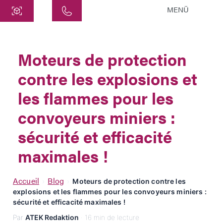
MENÜ
Centre
ATEK Drive Solutions GmbH
Moteurs de protection
Siemensstraße 47
contre les explosions et
25462 Rellingen
info@atek.de
les flammes pour les
+49 4101 7953-0
convoyeurs miniers :
sécurité et efficacité
Ouvrir le chat
maximales !
Nom
Accueil
Blog
›
›
Moteurs de protection contre les
explosions et les flammes pour les convoyeurs miniers :
Nom de l'entreprise
sécurité et efficacité maximales !
Par
ATEK Redaktion
· 16 min de lecture