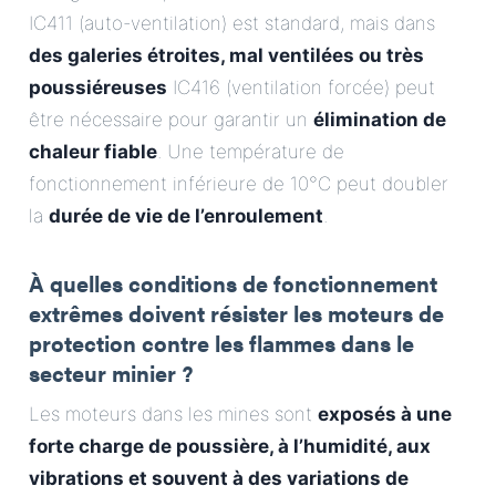
IC411 (auto-ventilation) est standard, mais dans
des galeries étroites, mal ventilées ou très
poussiéreuses
IC416 (ventilation forcée) peut
être nécessaire pour garantir un
élimination de
chaleur fiable
. Une température de
fonctionnement inférieure de 10°C peut doubler
la
durée de vie de l’enroulement
.
À quelles conditions de fonctionnement
extrêmes doivent résister les moteurs de
protection contre les flammes dans le
secteur minier ?
Les moteurs dans les mines sont
exposés à une
forte charge de poussière, à l’humidité, aux
vibrations et souvent à des variations de