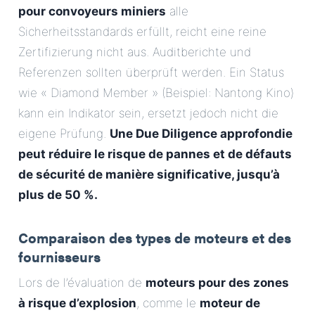
pour convoyeurs miniers
alle
Sicherheitsstandards erfüllt, reicht eine reine
Zertifizierung nicht aus. Auditberichte und
Referenzen sollten überprüft werden. Ein Status
wie « Diamond Member » (Beispiel: Nantong Kino)
kann ein Indikator sein, ersetzt jedoch nicht die
eigene Prüfung.
Une Due Diligence approfondie
peut réduire le risque de pannes et de défauts
de sécurité de manière significative, jusqu’à
plus de 50 %.
Comparaison des types de moteurs et des
fournisseurs
Lors de l’évaluation de
moteurs pour des zones
à risque d’explosion
, comme le
moteur de