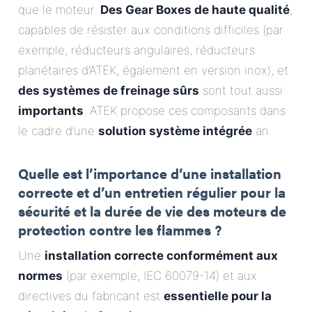
que le moteur.
Des Gear Boxes de haute qualité
,
capables de résister aux conditions difficiles (par
exemple, réducteurs angulaires, réducteurs
planétaires d’ATEK, également en version inox), et
des systèmes de freinage sûrs
sont tout aussi
importants
. ATEK propose ces composants dans
le cadre d’une
solution système intégrée
an.
Quelle est l’importance d’une installation
correcte et d’un entretien régulier pour la
sécurité et la durée de vie des moteurs de
protection contre les flammes ?
Une
installation correcte conformément aux
normes
(par exemple, IEC 60079-14) et aux
directives du fabricant est
essentielle pour la