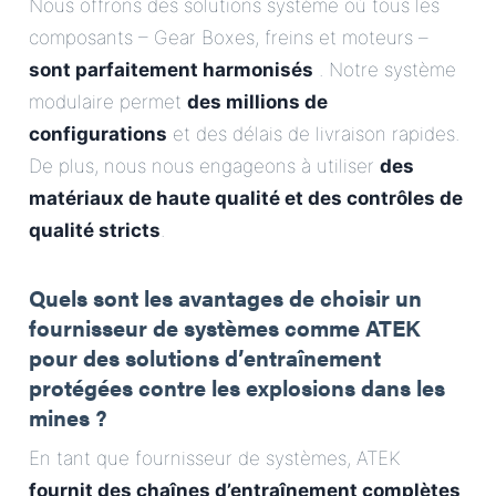
Nous offrons des solutions système où tous les
composants – Gear Boxes, freins et moteurs –
sont parfaitement harmonisés
. Notre système
modulaire permet
des millions de
configurations
et des délais de livraison rapides.
De plus, nous nous engageons à utiliser
des
matériaux de haute qualité et des contrôles de
qualité stricts
.
Quels sont les avantages de choisir un
fournisseur de systèmes comme ATEK
pour des solutions d’entraînement
protégées contre les explosions dans les
mines ?
En tant que fournisseur de systèmes, ATEK
fournit des chaînes d’entraînement complètes