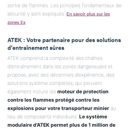
sortie de flammes. Les principes fondamentaux de
En savoir plus sur les
sécurité y sont expliqués.
zones Ex
.
ATEK : Votre partenaire pour des solutions
d’entraînement sûres
ATEK comprend la complexité des chaînes
d’entraînement dans les zones dangereuses et
propose, avec des décennies d’expérience, des
solutions système complètes, qui peuvent
également inclure les
moteur de protection
contre les flammes protégé contre les
explosions pour votre transporteur minier
au
lieu de composants individuels.
Le système
modulaire d’ATEK permet plus de 1 million de