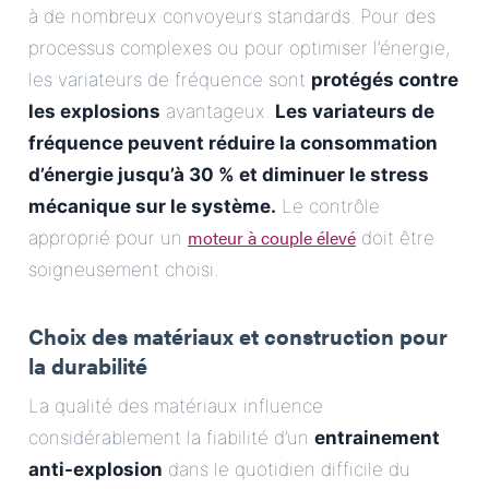
à de nombreux convoyeurs standards. Pour des
processus complexes ou pour optimiser l’énergie,
les variateurs de fréquence sont
protégés contre
les explosions
avantageux.
Les variateurs de
fréquence peuvent réduire la consommation
d’énergie jusqu’à 30 % et diminuer le stress
mécanique sur le système.
Le contrôle
moteur à couple élevé
approprié pour un
doit être
soigneusement choisi.
Choix des matériaux et construction pour
la durabilité
La qualité des matériaux influence
considérablement la fiabilité d’un
entrainement
anti-explosion
dans le quotidien difficile du