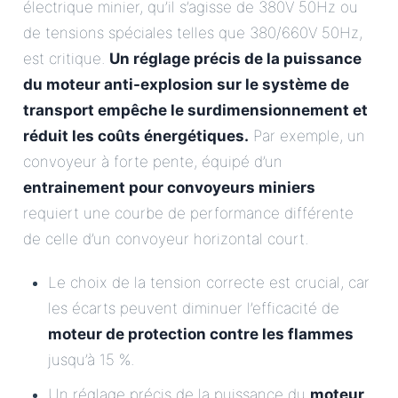
électrique minier, qu’il s’agisse de 380V 50Hz ou
de tensions spéciales telles que 380/660V 50Hz,
est critique.
Un réglage précis de la puissance
du moteur anti-explosion sur le système de
transport empêche le surdimensionnement et
réduit les coûts énergétiques.
Par exemple, un
convoyeur à forte pente, équipé d’un
entrainement pour convoyeurs miniers
requiert une courbe de performance différente
de celle d’un convoyeur horizontal court.
Le choix de la tension correcte est crucial, car
les écarts peuvent diminuer l’efficacité de
moteur de protection contre les flammes
jusqu’à 15 %.
Un réglage précis de la puissance du
moteur