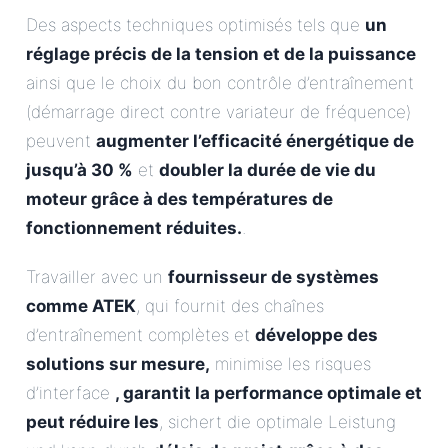
Des aspects techniques optimisés tels que
un
réglage précis de la tension et de la puissance
ainsi que le choix du bon contrôle d’entraînement
(démarrage direct contre variateur de fréquence)
peuvent
augmenter l’efficacité énergétique de
jusqu’à 30 %
et
doubler la durée de vie du
moteur grâce à des températures de
fonctionnement réduites.
.
Travailler avec un
fournisseur de systèmes
comme ATEK
, qui fournit des chaînes
d’entraînement complètes et
développe des
solutions sur mesure,
minimise les risques
d’interface
, garantit la performance optimale et
peut réduire les
, sichert die optimale Leistung