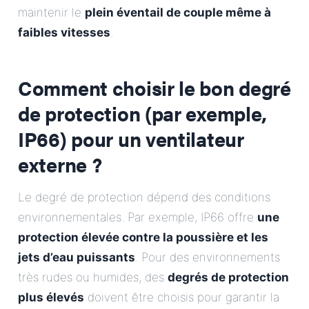
maintenir le
plein éventail de couple même à
faibles vitesses
.
Comment choisir le bon degré
de protection (par exemple,
IP66) pour un ventilateur
externe ?
Le degré de protection dépend des conditions
environnementales. Par exemple, IP66 offre
une
protection élevée contre la poussière et les
jets d’eau puissants
. Pour des environnements
très rudes ou humides, des
degrés de protection
plus élevés
doivent être choisis pour garantir la