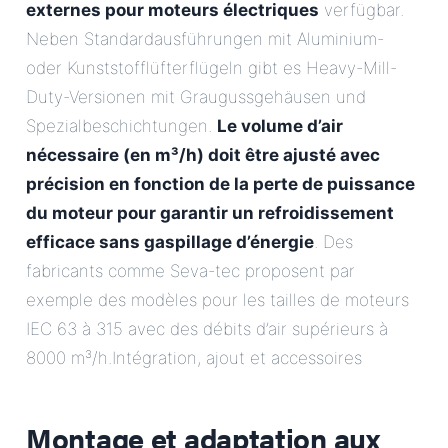
externes pour moteurs électriques
verfügbar.
Neben Standardausführungen mit Aluminium-
oder Kunststofflüfterflügeln gibt es Heavy-Mill-
Duty-Versionen mit Graugussgehäusen und
Spezialbeschichtungen.
Le volume d’air
nécessaire (en m³/h) doit être ajusté avec
précision en fonction de la perte de puissance
du moteur pour garantir un refroidissement
efficace sans gaspillage d’énergie
. Des
fabricants comme Seva-tec proposent par
exemple des modèles pour les tailles de moteurs
IEC 63 à 315 avec des débits d’air supérieurs à
8000 m³/h.Intégration, ajout et accessoires
Montage et adaptation aux