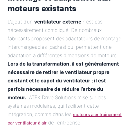
moteurs existants
L’ajout d’un
ventilateur externe
n’est pas
nécessairement compliqué. De nombreux
fabricants proposent des adaptateurs de montage
interchangeables (cadres) qui permettent une
adaptation à différentes dimensions de moteurs.
Lors de la transformation, il est généralement
nécessaire de retirer le ventilateur propre
existant et le capot du ventilateur ; il est
parfois nécessaire de réduire l’arbre du
moteur.
. ATEK Drive Solutions mise sur des
systèmes modulaires, qui facilitent cette
moteurs à entraînement
intégration, comme dans les
par ventilateur à air
de l’entreprise.