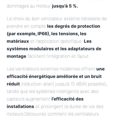
dommages au moteur
jusqu’à 5 %.
.
Le choix du bon ventilateur externe nécessite de
prendre en compte
les degrés de protection
(par exemple, IP66), les tensions, les
matériaux
et l’application spécifique.
Les
systèmes modulaires et les adaptateurs de
montage
facilitent l’intégration et l’ajout.
Les ventilateurs externes modernes offrent
une
efficacité énergétique améliorée et un bruit
réduit
(réduction allant jusqu’à 10 dB(A) possible),
tandis que les systèmes intelligents avec des
capteurs augmentent
l’efficacité des
installations
et prolongent la durée de vie des
moteurs.Découvrez comment les ventilateurs