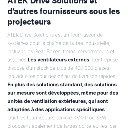
d’autres fournisseurs sous les
projecteurs
ATEK Drive Solutions est un fournisseur de
systèmes pour la chaîne de butée industrielle,
incluant les Gear Boxes, freins, servomoteurs et
associés
Les ventilateurs externes
. L’entreprise
dispose d’un stock de plus de 400 000 pièces
individuelles pour des délais de livraison rapides.
En plus des solutions standard, des solutions
sur mesure sont développées, même pour des
unités de ventilation extérieures, qui sont
adaptées à des applications spécifiques
.
D’autres fournisseurs comme KMMP ou SEW
proposent également de larges portefeuilles, par