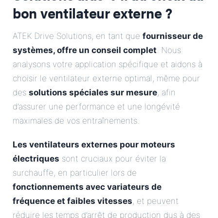
bon ventilateur externe ?
ATEK Drive Solutions, en tant que
fournisseur de
systèmes, offre un conseil complet
. Nous
analysons votre application spécifique et aidons à
choisir le ventilateur externe optimal, même pour
des
solutions spéciales sur mesure
, afin
d’assurer une performance et une longévité
maximales de vos entraînements.
Les ventilateurs externes pour moteurs
électriques
sont cruciaux pour éviter la
surchauffe, en particulier lors de
fonctionnements avec variateurs de
fréquence et faibles vitesses
, et peuvent
réduire les temps d’arrêt de production dus à des