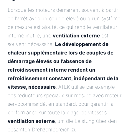
Lorsque les moteurs démarrent souvent à partir
de l’arrêt avec un couple élevé ou qu’un système
de mesure est ajouté, ce qui rend le ventilateur
interne inutile, une
ventilation externe
est
souvent nécessaire.
Le développement de
chaleur supplémentaire lors de couples de
démarrage élevés ou l’absence de
refroidissement interne rendent un
refroidissement constant, indépendant de la
vitesse, nécessaire
. ATEK utilise par exemple
des réducteurs spéciaux sur mesure avec moteur
servocommandé, en standard, pour garantir la
performance sur toute la plage de vitesses.
ventilation externe
, um die Leistung über den
gesamten Drehzahlbereich zu