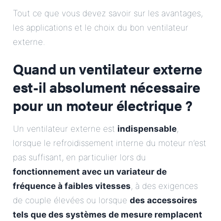
E-Mail
Tout ce que vous devez savoir sur les avantages,
les applications et le choix du bon ventilateur
Adresse
externe.
Quand un ventilateur externe
Message
est-il absolument nécessaire
pour un moteur électrique ?
Un ventilateur externe est
indispensable
,
lorsque le refroidissement interne du moteur n’est
Envoyer le message
pas suffisant, en particulier lors du
fonctionnement avec un variateur de
fréquence à faibles vitesses
, à des exigences
de couple élevées ou lorsque
des accessoires
tels que des systèmes de mesure remplacent