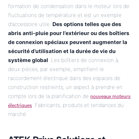
formation de condensation dans le moteur lors de
fluctuations de température et est un exemple
d’accessoire utile.
Des options telles que des
abris anti-pluie pour l’extérieur ou des boîtiers
de connexion spéciaux peuvent augmenter la
sécurité d’utilisation et la durée de vie du
système global
. Les boîtiers de connexion à
deux pièces, par exemple, simplifient le
raccordement électrique dans des espaces de
construction restreints, un aspect à prendre en
nouveaux moteurs
compte lors de la planification de
électriques
.Fabricants, produits et tendances du
marché
ATEK Drive Solutions et