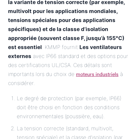
la variante de tension correcte (par exemple,
multivolt pour les applications mondiales,
tensions spéciales pour des applications
spécifiques) et de la classe d’isolation
appropriée (souvent classe F, jusqu’à 155°C)
est essentiel
. KMMP fournit
Les ventilateurs
externes
avec IP66 standard et des options pour
des certifications UL/CSA. Ces détails sont
moteurs industriels
importants lors du choix de
à
considérer.
Le degré de protection (par exemple, IP66)
doit être choisi en fonction des conditions
environnementales (poussière, eau).
La tension correcte (standard, multivolt,
tension spéciale) et la classe d’isolation (par