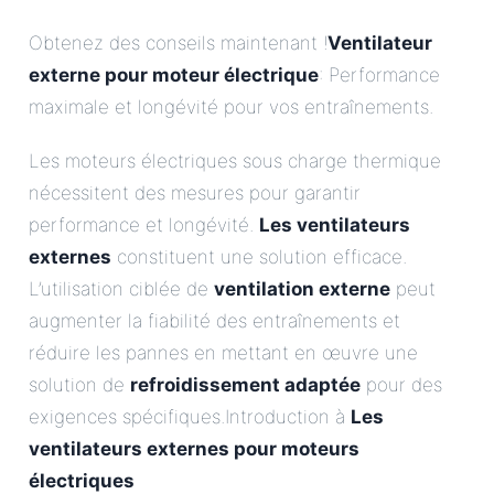
Obtenez des conseils maintenant !
Ventilateur
externe pour moteur électrique
: Performance
maximale et longévité pour vos entraînements.
Les moteurs électriques sous charge thermique
nécessitent des mesures pour garantir
performance et longévité.
Les ventilateurs
externes
constituent une solution efficace.
L’utilisation ciblée de
ventilation externe
peut
augmenter la fiabilité des entraînements et
réduire les pannes en mettant en œuvre une
solution de
refroidissement adaptée
pour des
exigences spécifiques.Introduction à
Les
ventilateurs externes pour moteurs
électriques