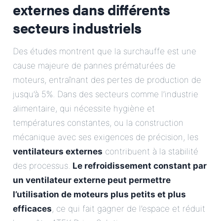
externes dans différents
secteurs industriels
Des études montrent que la surchauffe est une
cause majeure de pannes prématurées de
moteurs, entraînant des pertes de production de
jusqu’à 5%. Dans des secteurs comme l’industrie
alimentaire, qui nécessite hygiène et
températures constantes, ou la construction
mécanique avec ses exigences de précision, les
ventilateurs externes
contribuent à la stabilité
des processus.
Le refroidissement constant par
un ventilateur externe peut permettre
l’utilisation de moteurs plus petits et plus
efficaces
, ce qui fait gagner de l’espace et réduit