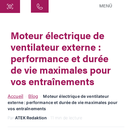
MENÜ
Centre
ATEK Drive Solutions GmbH
Moteur électrique de
Siemensstraße 47
ventilateur externe :
25462 Rellingen
info@atek.de
performance et durée
+49 4101 7953-0
de vie maximales pour
vos entraînements
Ouvrir le chat
Accueil
Blog
›
›
Moteur électrique de ventilateur
externe : performance et durée de vie maximales pour
Nom
vos entraînements
Par
ATEK Redaktion
· 11 min de lecture
Nom de l'entreprise