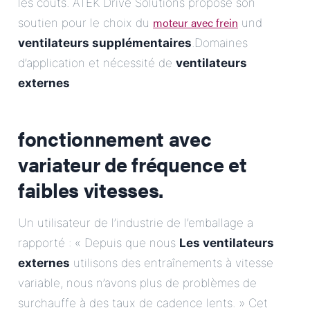
les coûts. ATEK Drive Solutions propose son
moteur avec frein
soutien pour le choix du
und
ventilateurs supplémentaires
.Domaines
d’application et nécessité de
ventilateurs
externes
fonctionnement avec
variateur de fréquence et
faibles vitesses.
Un utilisateur de l’industrie de l’emballage a
rapporté : « Depuis que nous
Les ventilateurs
externes
utilisons des entraînements à vitesse
variable, nous n’avons plus de problèmes de
surchauffe à des taux de cadence lents. » Cet