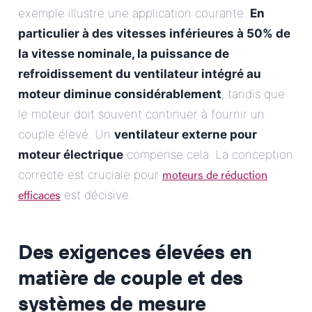
exemple illustre une application courante.
En
particulier à des vitesses inférieures à 50% de
la vitesse nominale, la puissance de
refroidissement du ventilateur intégré au
moteur diminue considérablement
, tandis que
le moteur doit souvent continuer à fournir un
couple élevé. Un
ventilateur externe pour
moteur électrique
compense cela. La conception
moteurs de réduction
correcte est cruciale pour
efficaces
est décisive.
Des exigences élevées en
matière de couple et des
systèmes de mesure