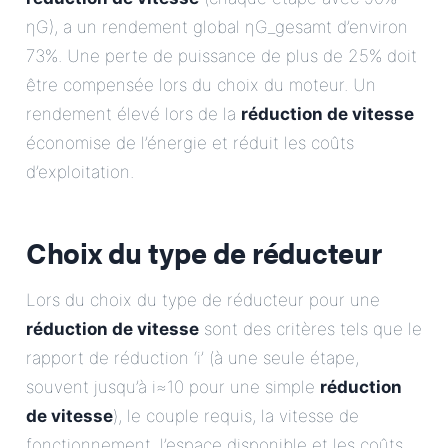
ηG), a un rendement global ηG_gesamt d’environ
73%. Une perte de puissance de plus de 25% doit
être compensée lors du choix du moteur. Un
rendement élevé lors de la
réduction de vitesse
économise de l’énergie et réduit les coûts
d’exploitation.
Choix du type de réducteur
Lors du choix du type de réducteur pour une
réduction de vitesse
sont des critères tels que le
rapport de réduction ‘i’ (à une seule étape,
souvent jusqu’à i≈10 pour une simple
réduction
de vitesse
), le couple requis, la vitesse de
fonctionnement, l’espace disponible et les coûts.