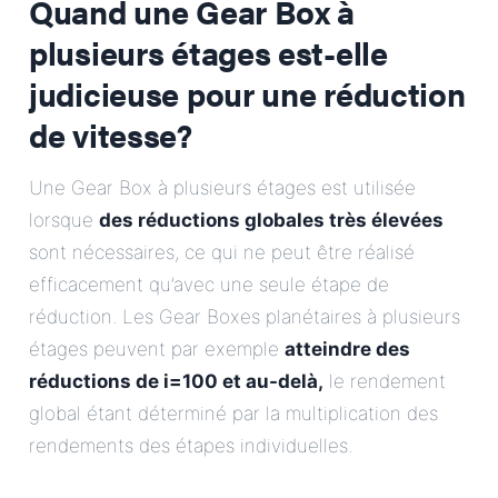
Quand une Gear Box à
plusieurs étages est-elle
judicieuse pour une réduction
de vitesse?
Une Gear Box à plusieurs étages est utilisée
lorsque
des réductions globales très élevées
sont nécessaires, ce qui ne peut être réalisé
efficacement qu’avec une seule étape de
réduction. Les Gear Boxes planétaires à plusieurs
étages peuvent par exemple
atteindre des
réductions de i=100 et au-delà,
le rendement
global étant déterminé par la multiplication des
rendements des étapes individuelles.