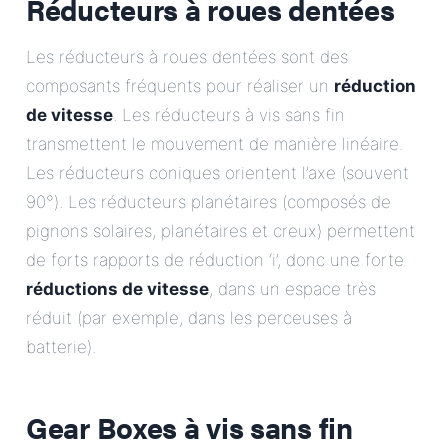
Réducteurs à roues dentées
Les réducteurs à roues dentées sont des
composants fréquents pour réaliser un
réduction
de vitesse
. Les réducteurs à vis sans fin
transmettent le mouvement de manière linéaire.
Les réducteurs coniques orientent l’axe (souvent
90°). Les réducteurs planétaires (composés de
pignons solaires, planétaires et creux) permettent
de forts rapports de réduction ‘i’, donc une forte
réductions de vitesse
, dans un espace très
réduit (par exemple, dans les perceuses à
batterie).
Gear Boxes à vis sans fin