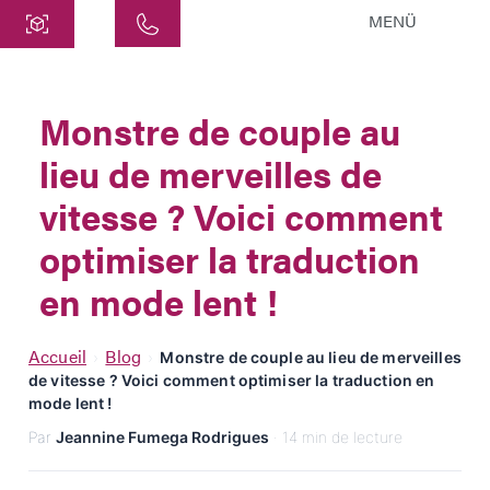
MENÜ
Centre
ATEK Drive Solutions GmbH
Monstre de couple au
Siemensstraße 47
lieu de merveilles de
25462 Rellingen
info@atek.de
vitesse ? Voici comment
+49 4101 7953-0
optimiser la traduction
en mode lent !
Ouvrir le chat
Accueil
Blog
›
›
Monstre de couple au lieu de merveilles
de vitesse ? Voici comment optimiser la traduction en
Nom
mode lent !
Par
Jeannine Fumega Rodrigues
· 14 min de lecture
Nom de l'entreprise