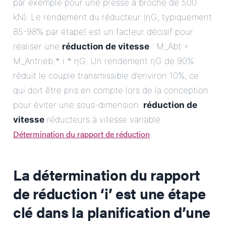
par exemple pour une presse à broche de 500
kN). Le rendement du réducteur (ηG, typiquement
85-98% par étape) est un facteur décisif pour
réaliser une
réduction de vitesse
: M_Abt =
M_Antrieb * i * ηG. Un rendement ηG de 90%
réduit le couple transmissible d’environ 10%, ce
qui doit être pris en compte lors de la conception
pour éviter une sous-dimension.
réduction de
vitesse
réducteurs à vitesse variable
Détermination du rapport de réduction
.
La détermination du rapport
de réduction ‘i’ est une étape
clé dans la planification d’une