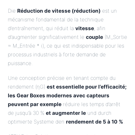
Die
Réduction de vitesse (réduction)
est un
mécanisme fondamental de la technique
d’entraînement, qui réduit la
vitesse
, afin
d’augmenter significativement le
couple
(M_Sortie
≈ M_Entrée * i), ce qui est indispensable pour les
processus industriels à forte demande de
puissance.
Une conception précise en tenant compte du
rendement (ηG)
est essentielle pour l’efficacité;
les Gear Boxes modernes avec capteurs
peuvent par exemple
réduire les temps d’arrêt
de jusqu’à 30 %
et augmenter le
und durch
optimierte Systeme den
rendement de 5 à 10 %
.