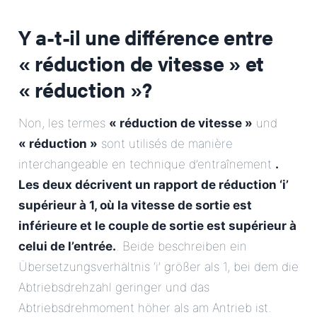
Y a-t-il une différence entre
« réduction de vitesse » et
« réduction »?
Non, les termes
« réduction de vitesse »
und
« réduction »
sont utilisés de manière
interchangeable en technique d’entraînement
.
Les deux décrivent un rapport de réduction ‘i’
supérieur à 1, où la vitesse de sortie est
inférieure et le couple de sortie est supérieur à
celui de l’entrée.
. Beide beschreiben ein
Übersetzungsverhältnis ‘i’ größer als 1, bei dem die
Abtriebsdrehzahl geringer und das
Abtriebsdrehmoment höher als am Antrieb ist.