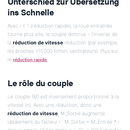
Unterschied zur Übersetzung
ins Schnelle
Avec i < 1 (réduction rapide), la roue entraînée
tourne plus vite, le couple diminue – l'inverse de
la
réduction de vitesse
réduction (par exemple,
les broches >15.000 tr/min, ventilateurs). Plus sur
réduction rapide.
le
.
Le rôle du couple
Le couple (M) est inversement proportionnel à la
vitesse (n). Avec une réduction, donc une
réduction de vitesse
, M_Sortie augmente
idéalement du facteur i : M_Sortie ≈ M_Entrée * i