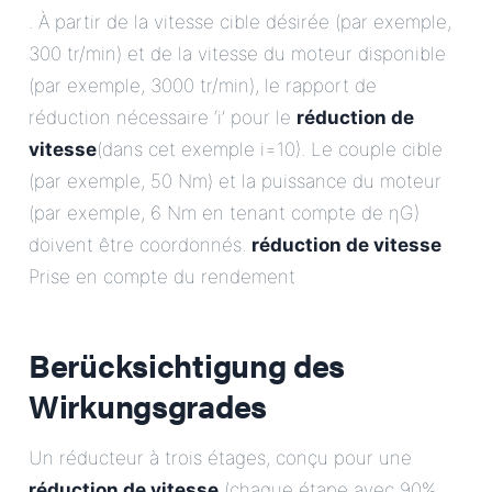
. À partir de la vitesse cible désirée (par exemple,
300 tr/min) et de la vitesse du moteur disponible
(par exemple, 3000 tr/min), le rapport de
réduction nécessaire ‘i’ pour le
réduction de
vitesse
(dans cet exemple i=10). Le couple cible
(par exemple, 50 Nm) et la puissance du moteur
(par exemple, 6 Nm en tenant compte de ηG)
doivent être coordonnés.
réduction de vitesse
Prise en compte du rendement
Berücksichtigung des
Wirkungsgrades
Un réducteur à trois étages, conçu pour une
réduction de vitesse
(chaque étape avec 90%