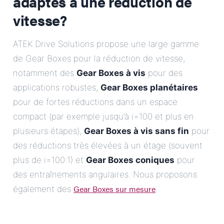
adaptés à une réduction de
vitesse?
ATEK Drive Solutions propose une large gamme
de Gear Boxes pour la réduction de vitesse,
notamment des
Gear Boxes à vis
pour des
applications robustes,
Gear Boxes planétaires
pour de fortes réductions dans un espace
compact (par exemple jusqu’à i=100 et plus en
plusieurs étapes),
Gear Boxes à vis sans fin
pour
des réductions très élevées à un étage (souvent
plus de i=100:1) et
Gear Boxes coniques
pour
des entraînements angulaires. Nous proposons
Gear Boxes sur mesure
également des
.