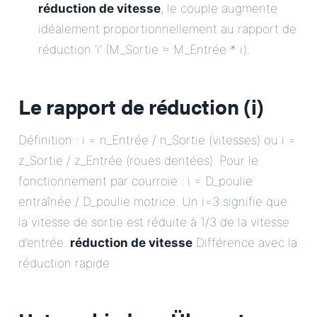
réduction de vitesse
, le couple augmente
idéalement proportionnellement au rapport de
réduction ‘i’ (M_Sortie ≈ M_Entrée * i).
Le rapport de réduction (i)
Définition : i = n_Entrée / n_Sortie (vitesses) ou i =
z_Sortie / z_Entrée (roues dentées). Pour le
fonctionnement par courroie : i = D_poulie
entraînée / D_poulie motrice. Un i=3 signifie que
la vitesse de sortie est réduite à 1/3 de la vitesse
d’entrée.
réduction de vitesse
Différence avec la
réduction rapide