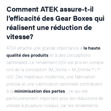
Comment ATEK assure-t-il
l’efficacité des Gear Boxes qui
réalisent une réduction de
vitesse?
ATEK attache une grande importance à
la haute
qualité des produits
et à des conceptions
optimisées. Le rendement (ηG) est pris en compte
lors de la conception (M_Sortie = M_Entrée * i *
ηG). Des matériaux modernes, une fabrication
précise et une lubrification optimisée contribuent
à la
minimisation des pertes
, ce qui est
particulièrement important pour les réductions de
vitesse à plusieurs niveaux, car les rendements