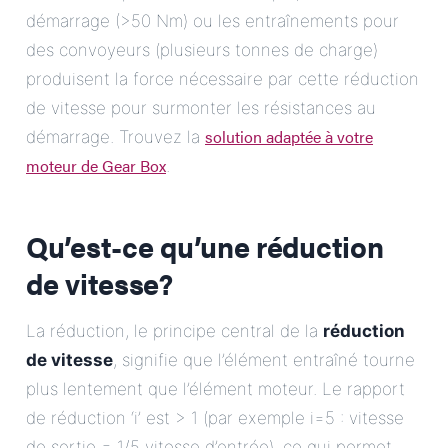
démarrage (>50 Nm) ou les entraînements pour
des convoyeurs (plusieurs tonnes de charge)
produisent la force nécessaire par cette réduction
de vitesse pour surmonter les résistances au
solution adaptée à votre
démarrage. Trouvez la
moteur de Gear Box
.
Qu’est-ce qu’une réduction
de vitesse?
La réduction, le principe central de la
réduction
de vitesse
, signifie que l’élément entraîné tourne
plus lentement que l’élément moteur. Le rapport
de réduction ‘i’ est > 1 (par exemple i=5 : vitesse
de sortie = 1/5 vitesse d’entrée), ce qui permet