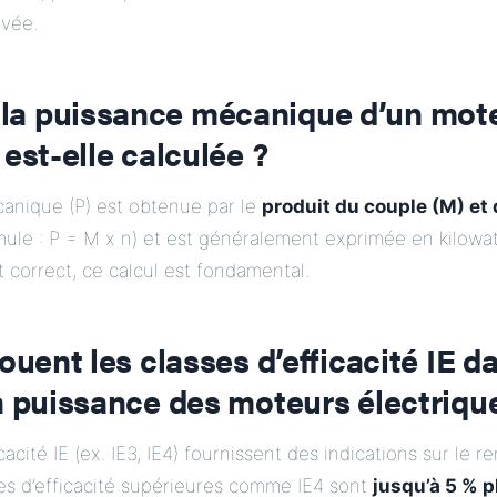
evée.
a puissance mécanique d’un mot
 est-elle calculée ?
anique (P) est obtenue par le
produit du couple (M) et 
ule : P = M x n) et est généralement exprimée en kilowat
correct, ce calcul est fondamental.
jouent les classes d’efficacité IE d
a puissance des moteurs électriqu
cacité IE (ex. IE3, IE4) fournissent des indications sur le 
es d’efficacité supérieures comme IE4 sont
jusqu’à 5 % p