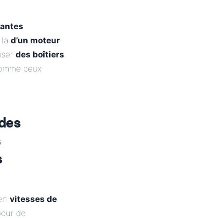
iantes
 la
d’un moteur
liser
des boîtiers
comme ceux
 des
s
s
 en
vitesses de
pour de