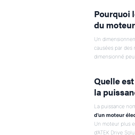
Pourquoi 
du moteur 
Un dimensionnem
causées par des 
dimensionné pe
Quelle est
la puissan
La puissance nomi
d’un moteur éle
Un moteur plus e
d’ATEK Drive Sol