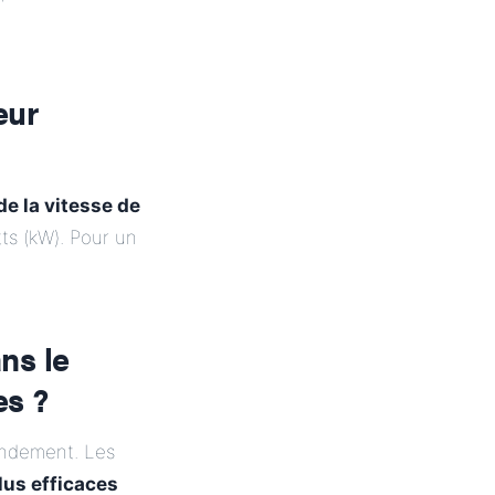
eur
de la vitesse de
ts (kW). Pour un
ans le
es ?
rendement. Les
lus efficaces