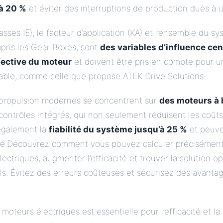
’à 20 %
et éviter des interruptions de production dues à 
sses IE), le facteur d’application (KA) et l’ensemble du s
mpris les Gear Boxes, sont
des variables d’influence cen
ective du moteur
et doivent être pris en compte pour u
able, comme celle que propose ATEK Drive Solutions.
 propulsion modernes se concentrent sur
des moteurs à 
contrôles intégrés, qui non seulement réduisent les coût
également la
fiabilité du système jusqu’à 25 %
et peuve
lité.Découvrez comment vous pouvez calculer précisémen
ectriques, augmenter l’efficacité et trouver la solution o
ls. Évitez des erreurs coûteuses et sécurisez des avanta
oteurs électriques est essentielle pour l’efficacité et la 