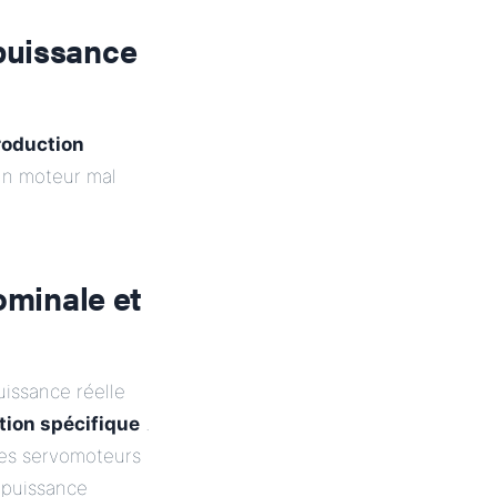
puissance
production
Un moteur mal
ominale et
uissance réelle
tion spécifique
.
les servomoteurs
 puissance