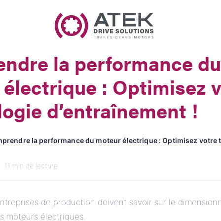
Nom
Nom de l'entreprise
ndre la performance du
E-Mail
électrique : Optimisez 
Adresse
ogie d’entraînement !
Message
prendre la performance du moteur électrique : Optimisez votre 
· 11 min de lecture
ntreprises de production doivent savoir sur le dimension
Envoyer le message
s moteurs électriques.