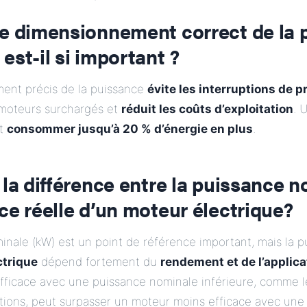
le dimensionnement correct de la 
est-il si important ?
ent précis de la puissance
évite les interruptions de 
moteurs surchargés et
réduit les coûts d’exploitation
. 
ut
consommer jusqu’à 20 % d’énergie en plus
.
 la différence entre la puissance n
ce réelle
d’un moteur électrique
?
nale (kW) est un point de référence important, mais la p
ctrique
dépend fortement du
rendement et de l’applica
fficace avec une puissance nominale inférieure, comme 
utions, peut surpasser un moteur moins efficace avec une