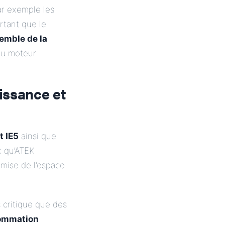
ar exemple les
rtant que le
semble de la
du moteur.
issance et
t IE5
ainsi que
 qu’ATEK
omise de l’espace
 critique que des
ommation