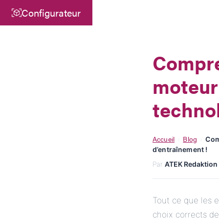
Configurateur
Centre
ATEK Drive Solutions GmbH
Compre
Siemensstraße 47
moteur 
25462 Rellingen
info@atek.de
technol
+49 4101 7953-0
Accueil
Blog
›
›
Com
d’entraînement !
Ouvrir le chat
Par
ATEK Redaktion
Tout ce que les e
choix corrects de