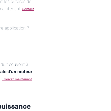
t les critères de
 maintenant
Contact
re application ?
nduit souvent à
male
d’un moteur
é.
Trouvez maintenant
puissance