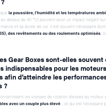
 ?
s que
la poussière, l’humidité et les températures amb
 au-dessus de 40 °C) peuvent avoir un impact négatif sur
mance et sa durée de vie. Il est souvent nécessaire d’uti
P65), des revêtements ou des roulements optimisés
, 
les Gear Boxes sont-elles souvent
es indispensables pour les moteur
s afin d’atteindre les performance
s ?
onvertissent les vitesses de rotation élevées du moteur
ibles avec un couple plus élevé
, ce qui est nécessaire 