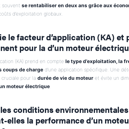
t souvent
se rentabiliser en deux ans grâce aux écono
coûts d’exploitation globaux.
ie le facteur d’application (KA) et
tinent pour la
d’un moteur électriq
lication (KA) prend en compte
le type d’exploitation, la 
s coups de charge
d’une application spécifique. Une dé
 cruciale pour la
durée de vie du moteur
et évite un di
un moteur électrique
.
es conditions environnementales
t-elles la performance d’un moteu