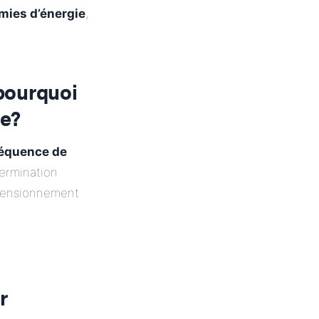
mies d’énergie
,
 pourquoi
ue
?
fréquence de
termination
mensionnement
r