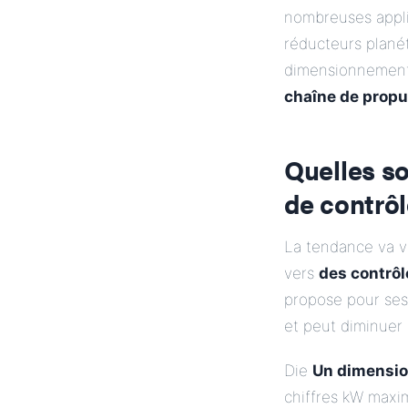
nombreuses applic
réducteurs planét
dimensionnement
chaîne de propu
Quelles so
de contrôl
La tendance va 
vers
des contrôl
propose pour ses
et peut diminuer
Die
Un dimensio
chiffres kW maxi