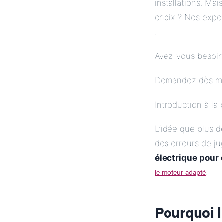
installations. Ma
choix ? Nos expe
!
Avez-vous besoin 
Demandez dès mai
Introduction à la
L’idée que plus 
des erreurs de ju
électrique
pour 
le moteur adapté
.
Pourquoi 