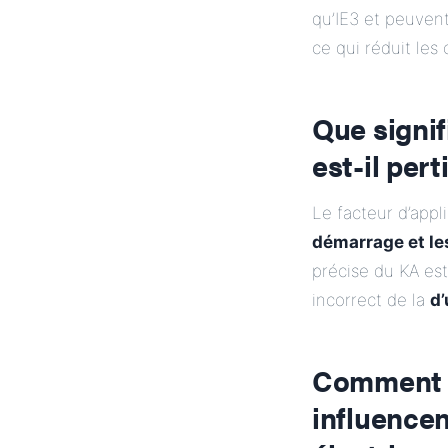
qu’IE3 et peuven
ce qui réduit les 
Que signif
est-il per
Le facteur d’app
démarrage et le
précise du KA est
incorrect de la
d’
Comment l
influencen