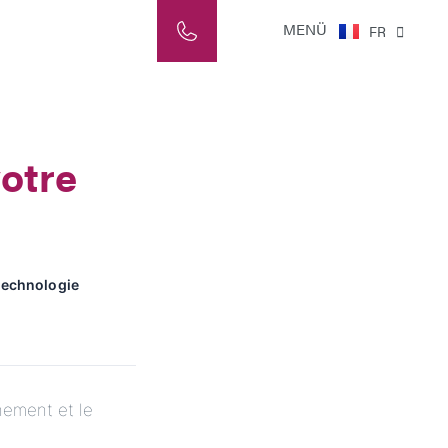
NL
MENÜ
FR
IT
votre
technologie
nement et le