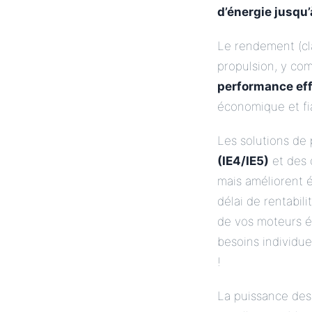
d’énergie jusqu
Le rendement (cla
propulsion, y co
performance eff
économique et fi
Les solutions de
(IE4/IE5)
et des 
mais améliorent 
délai de rentabi
de vos moteurs él
besoins individue
!
La puissance des m