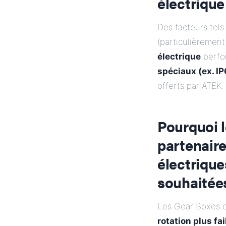
électrique
Des facteurs tel
(particulièrement
électrique
perfor
spéciaux (ex. I
offerts par ATEK.
Pourquoi 
partenair
électrique
souhaitée
Les Gear Boxes c
rotation plus fa