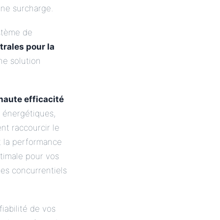
une surcharge.
ystème de
trales pour la
ne solution
haute efficacité
s énergétiques,
nt raccourcir le
t la performance
ptimale pour vos
ges concurrentiels
fiabilité de vos