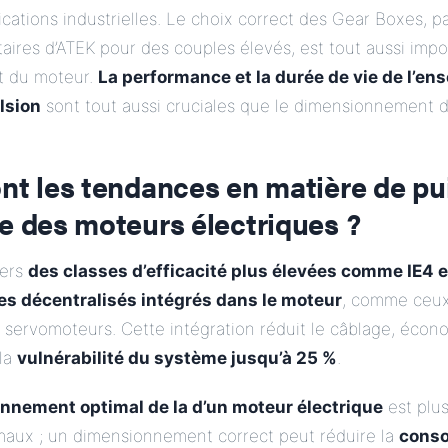
ations industrielles. Le choix correct des Gear Boxes, p
aires d’ATEK pour des couples élevés, est tout aussi impo
 du moteur.
La performance et la durée de vie de l’en
lsion
sont tout aussi cruciales que le dimensionnement 
nt les tendances en matière de pu
e des moteurs électriques ?
vers
des classes d’efficacité plus élevées comme IE4 e
es décentralisés intégrés dans le moteur
, comme ceux
 servomoteurs. Cette intégration réduit le câblage, écon
 la
vulnérabilité du système jusqu’à 25 %
.
nnement optimal de la
d’un moteur électrique
est plus
maux ; un dimensionnement correct peut réduire la
cons