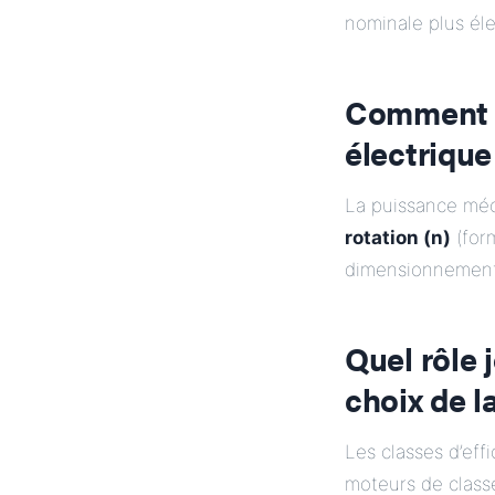
nominale plus él
Comment l
électrique
La puissance méc
rotation (n)
(form
dimensionnement 
Quel rôle 
choix de l
Les classes d’effi
moteurs de class