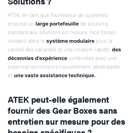
Solutions ?
ATEK, en tant que fournisseur de systèmes,
propose un
large portefeuille
de solutions
standard aux solutions sur mesure. Nos forces
résident dans le
système modulaire
pour la
variété des variantes et une livraison rapide,
des
décennies d’expérience
combinées avec une
expertise en moteurs nouvellement développée
et
une vaste assistance technique.
.
ATEK peut-elle également
fournir des Gear Boxes sans
entretien sur mesure pour des
besoins spécifiques ?