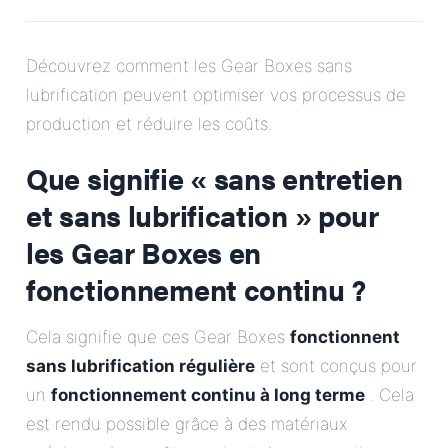
E-Mail
Découvrez comment les Gear Boxes sans
Adresse
lubrification peuvent optimiser vos processus de
production et réduire les coûts.
Message
Que signifie « sans entretien
et sans lubrification » pour
les Gear Boxes en
fonctionnement continu ?
Envoyer le message
Cela signifie que ces Gear Boxes
fonctionnent
sans lubrification régulière
et sont conçus pour
un
fonctionnement continu à long terme
. Cela
est rendu possible grâce à des matériaux