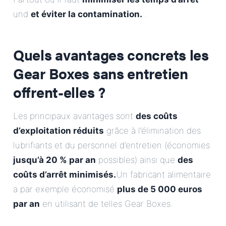
und
et éviter la contamination.
.
Quels avantages concrets les
Gear Boxes sans entretien
offrent-elles ?
Les principaux avantages sont
des coûts
d’exploitation réduits
grâce à l’élimination des
lubrifiants et du personnel d’entretien (économies
jusqu’à 20 % par an
possibles) ainsi que
des
coûts d’arrêt minimisés.
Un fabricant alimentaire
a par exemple économisé
plus de 5 000 euros
par an
en utilisant de telles Gear Boxes.