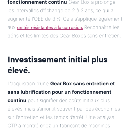
fonctionnement continu
Gear Box a prolongé
les intervalles d’échange de 2 à 3 ans, ce qui a
augmenté l’OEE de 3 %. Cela s’applique également
unités résistantes à la corrosion.
aux
.Reconnaître les
défis et les limites des Gear Boxes sans entretien.
Investissement initial plus
élevé.
L’acquisition d’une
Gear Box sans entretien et
sans lubrification pour un fonctionnement
continu
peut signifier des coûts initiaux plus
élevés, mais s’amortit souvent par des économies
sur l’entretien et les temps d’arrêt. Une analyse
CTP a montré chez un fabricant de machines