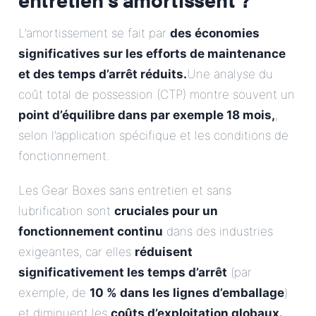
L’amortissement se fait par
des économies
significatives sur les efforts de maintenance
et des temps d’arrêt réduits.
Une analyse du
coût total de possession (CTP) montre souvent un
point d’équilibre dans par exemple 18 mois,
,
selon l’application spécifique et les conditions de
fonctionnement.
Les Gear Boxes sans entretien et sans
lubrification sont
cruciales pour un
fonctionnement continu
dans des industries
exigeantes, car elles
réduisent
significativement les temps d’arrêt
(par
exemple, de
10 % dans les lignes d’emballage
)
et diminuent les
coûts d’exploitation globaux.
.