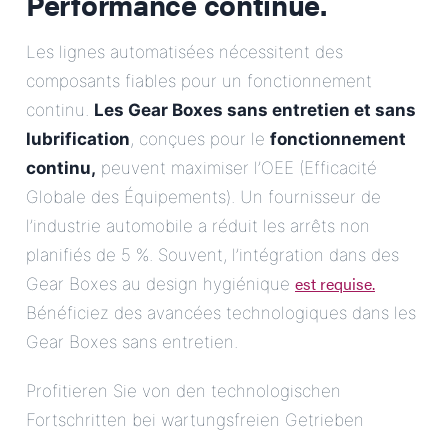
Performance continue.
Les lignes automatisées nécessitent des
composants fiables pour un fonctionnement
continu.
Les Gear Boxes sans entretien et sans
lubrification
, conçues pour le
fonctionnement
continu,
peuvent maximiser l’OEE (Efficacité
Globale des Équipements). Un fournisseur de
l’industrie automobile a réduit les arrêts non
planifiés de 5 %. Souvent, l’intégration dans des
est requise.
Gear Boxes au design hygiénique
Bénéficiez des avancées technologiques dans les
Gear Boxes sans entretien.
Profitieren Sie von den technologischen
Fortschritten bei wartungsfreien Getrieben