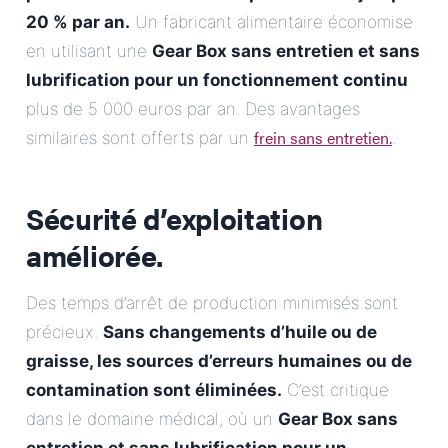
20 % par an.
Un fabricant alimentaire économise
en utilisant une
Gear Box sans entretien et sans
lubrification pour un fonctionnement continu
plus de 5 000 euros par an. Des avantages
frein sans entretien.
similaires sont offerts par un
.
Sécurité d’exploitation
améliorée.
Des temps d’arrêt de production minimisés sont
précieux.
Sans changements d’huile ou de
graisse, les sources d’erreurs humaines ou de
contamination sont éliminées.
C’est critique
dans le domaine médical, où un
Gear Box sans