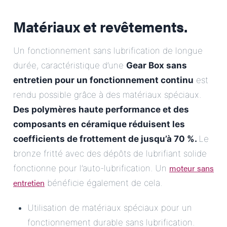
Matériaux et revêtements.
Un fonctionnement sans lubrification de longue
durée, caractéristique d’une
Gear Box sans
entretien pour un fonctionnement continu
est
rendu possible grâce à des matériaux spéciaux.
Des polymères haute performance et des
composants en céramique réduisent les
coefficients de frottement de jusqu’à 70 %.
Le
bronze fritté avec des dépôts de lubrifiant solide
moteur sans
fonctionne pour l’auto-lubrification. Un
entretien
bénéficie également de cela.
Utilisation de matériaux spéciaux pour un
fonctionnement durable sans lubrification.