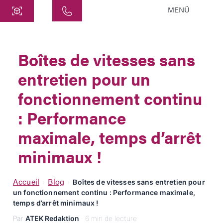
MENÜ
Centre
ATEK Drive Solutions GmbH
Boîtes de vitesses sans
Siemensstraße 47
entretien pour un
25462 Rellingen
info@atek.de
fonctionnement continu
+49 4101 7953-0
: Performance
maximale, temps d’arrêt
Ouvrir le chat
minimaux !
Nom
Accueil
Blog
›
›
Boîtes de vitesses sans entretien pour
un fonctionnement continu : Performance maximale,
Nom de l'entreprise
temps d’arrêt minimaux !
Par
ATEK Redaktion
· 6 min de lecture