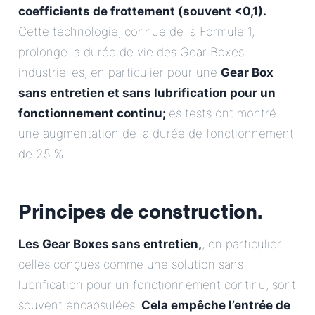
coefficients de frottement (souvent <0,1).
Cette technologie, connue de la Formule 1,
prolonge la durée de vie des Gear Boxes
industrielles, en particulier pour une
Gear Box
sans entretien et sans lubrification pour un
fonctionnement continu;
les tests ont montré
une augmentation de la durée de fonctionnement
de 25 %.
Principes de construction.
Les Gear Boxes sans entretien,
, en particulier
celles conçues comme une solution sans
lubrification pour un fonctionnement continu, sont
souvent encapsulées.
Cela empêche l’entrée de