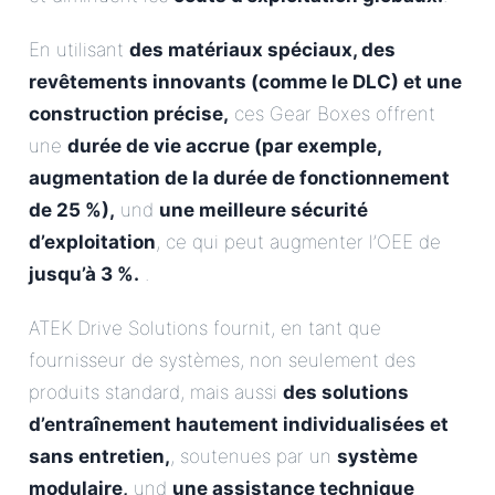
En utilisant
des matériaux spéciaux, des
revêtements innovants (comme le DLC) et une
construction précise,
ces Gear Boxes offrent
une
durée de vie accrue (par exemple,
augmentation de la durée de fonctionnement
de 25 %),
und
une meilleure sécurité
d’exploitation
, ce qui peut augmenter l’OEE de
jusqu’à 3 %.
.
ATEK Drive Solutions fournit, en tant que
fournisseur de systèmes, non seulement des
produits standard, mais aussi
des solutions
d’entraînement hautement individualisées et
sans entretien,
, soutenues par un
système
modulaire,
und
une assistance technique