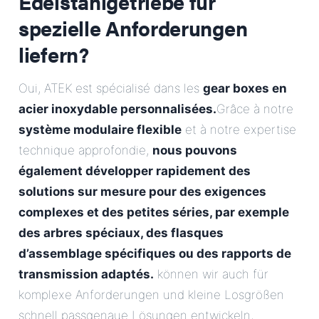
Edelstahlgetriebe für
spezielle Anforderungen
liefern?
Oui, ATEK est spécialisé dans les
gear boxes en
acier inoxydable personnalisées.
Grâce à notre
système modulaire flexible
et à notre expertise
technique approfondie,
nous pouvons
également développer rapidement des
solutions sur mesure pour des exigences
complexes et des petites séries, par exemple
des arbres spéciaux, des flasques
d’assemblage spécifiques ou des rapports de
transmission adaptés.
können wir auch für
komplexe Anforderungen und kleine Losgrößen
schnell passgenaue Lösungen entwickeln,