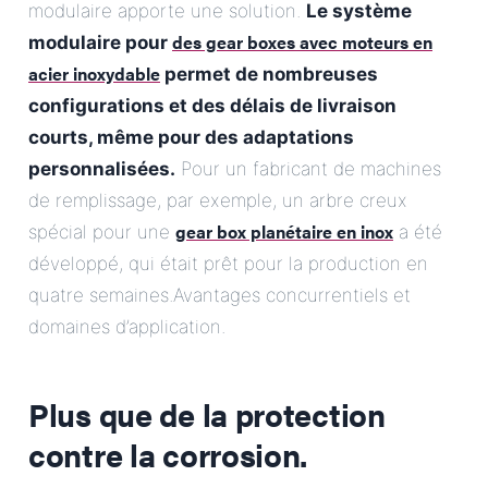
modulaire apporte une solution.
Le système
des gear boxes avec moteurs en
modulaire pour
acier inoxydable
permet de nombreuses
configurations et des délais de livraison
courts, même pour des adaptations
personnalisées.
Pour un fabricant de machines
de remplissage, par exemple, un arbre creux
gear box planétaire en inox
spécial pour une
a été
développé, qui était prêt pour la production en
quatre semaines.Avantages concurrentiels et
domaines d’application.
Plus que de la protection
contre la corrosion.