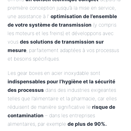
première conception jusqu’à la mise en service,
une assistance à l’
optimisation de l’ensemble
de votre système de transmission
(y compris
les moteurs et les freins) et développons avec
vous
des solutions de transmission sur
mesure
, parfaitement adaptées à vos processus
et besoins spécifiques.
Les gear boxes en acier inoxydable sont
indispensables pour l’hygiène et la sécurité
des processus
dans des industries exigeantes
telles que l’alimentaire et la pharmacie, car elles
réduisent de manière significative le
risque de
contamination
– dans les entreprises
alimentaires, par exemple
de plus de 90%.
.