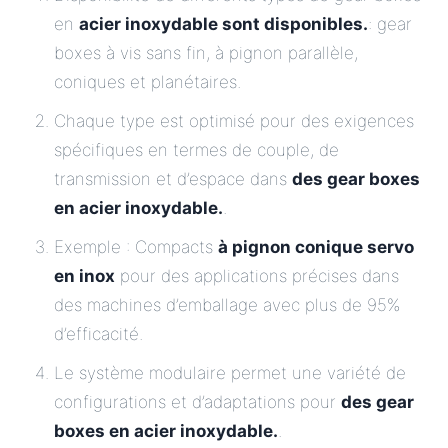
en
acier inoxydable sont disponibles.
: gear
boxes à vis sans fin, à pignon parallèle,
coniques et planétaires.
Chaque type est optimisé pour des exigences
spécifiques en termes de couple, de
transmission et d’espace dans
des gear boxes
en acier inoxydable.
.
Exemple : Compacts
à pignon conique servo
en inox
pour des applications précises dans
des machines d’emballage avec plus de 95%
d’efficacité.
Le système modulaire permet une variété de
configurations et d’adaptations pour
des gear
boxes en acier inoxydable.
.