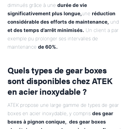
diminués grâce à une
durée de vie
significativement plus longue,
une
réduction
considérable des efforts de maintenance,
und
et des temps d’arrêt minimisés.
Un client a par
exemple pu prolonger ses intervalles de
maintenance
de 60%.
.
Quels types de gear boxes
sont disponibles chez ATEK
en acier inoxydable ?
ATEK propose une large gamme de types de gear
boxes en acier inoxydable, y compris
des gear
boxes à pignon conique,
,
des gear boxes