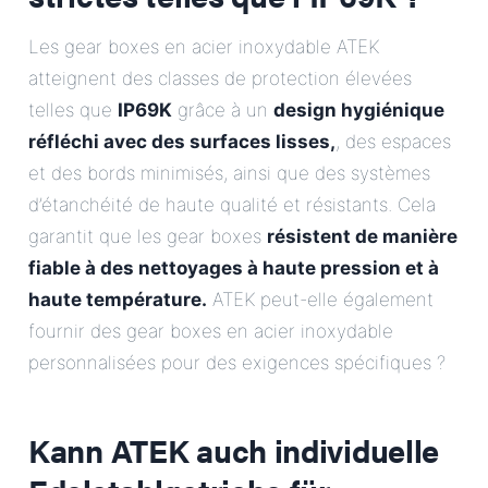
Les gear boxes en acier inoxydable ATEK
atteignent des classes de protection élevées
telles que
IP69K
grâce à un
design hygiénique
réfléchi avec des surfaces lisses,
, des espaces
et des bords minimisés, ainsi que des systèmes
d’étanchéité de haute qualité et résistants. Cela
garantit que les gear boxes
résistent de manière
fiable à des nettoyages à haute pression et à
haute température.
ATEK peut-elle également
fournir des gear boxes en acier inoxydable
personnalisées pour des exigences spécifiques ?
Kann ATEK auch individuelle