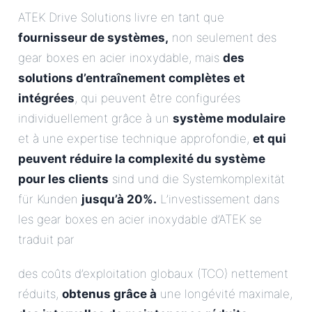
ATEK Drive Solutions livre en tant que
fournisseur de systèmes,
non seulement des
gear boxes en acier inoxydable, mais
des
solutions d’entraînement complètes et
intégrées
, qui peuvent être configurées
individuellement grâce à un
système modulaire
et à une expertise technique approfondie,
et qui
peuvent réduire la complexité du système
pour les clients
sind und die Systemkomplexität
für Kunden
jusqu’à 20%.
L’investissement dans
les gear boxes en acier inoxydable d’ATEK se
traduit par
des coûts d’exploitation globaux (TCO) nettement
réduits,
obtenus grâce à
une longévité maximale,