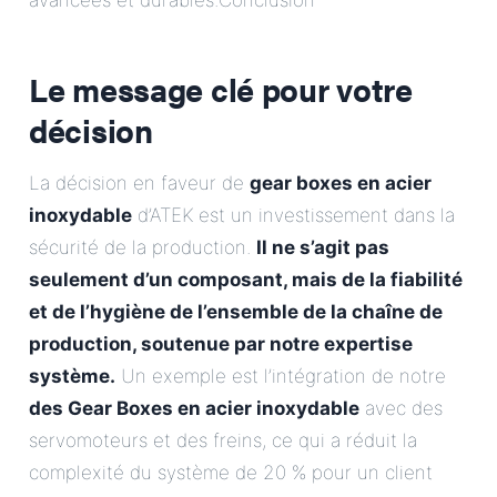
avancées et durables.Conclusion
Le message clé pour votre
décision
La décision en faveur de
gear boxes en acier
inoxydable
d’ATEK est un investissement dans la
sécurité de la production.
Il ne s’agit pas
seulement d’un composant, mais de la fiabilité
et de l’hygiène de l’ensemble de la chaîne de
production, soutenue par notre expertise
système.
Un exemple est l’intégration de notre
des Gear Boxes en acier inoxydable
avec des
servomoteurs et des freins, ce qui a réduit la
complexité du système de 20 % pour un client