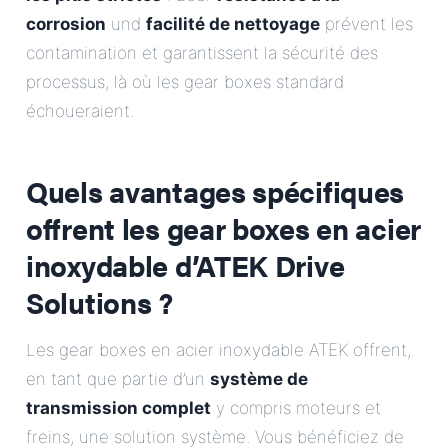
corrosion
und
facilité de nettoyage
prévent les
contamination et garantissent la sécurité des
processus, là où les gear boxes standard
échoueraient.
Quels avantages spécifiques
offrent les gear boxes en acier
inoxydable d’ATEK Drive
Solutions ?
Les gear boxes en acier inoxydable ATEK offrent,
en tant que partie d’un
système de
transmission complet
y compris moteurs et
freins, une solution système. Vous bénéficiez de