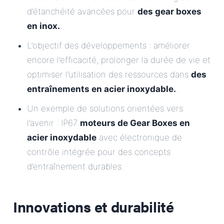
d’étanchéité avancées pour
des gear boxes
en inox.
.
L’objectif des développements : améliorer
encore l’efficacité, prolonger la durée de vie et
optimiser l’utilisation des ressources dans
des
entraînements en acier inoxydable.
.
Un exemple de solutions orientées vers
l’avenir : IP67
moteurs de Gear Boxes en
acier inoxydable
avec électronique de
contrôle intégrée pour des concepts
d’entraînement durables.
Innovations et durabilité