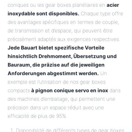
coniques ou les gear boxes planétaires en
acier
inoxydable sont disponibles.
Chaque type offre
des avantages spécifiques en termes de couple,
de transmission et d’espace, qui peuvent être
précisément adaptés aux exigences respectives.
Jede Bauart bietet spezifische Vorteile
hinsichtlich Drehmoment, Übersetzung und
Bauraum, die präzise auf die jeweiligen
Anforderungen abgestimmt werden.
Un
exemple est l’utilisation de nos gear boxes
compacts
à pignon conique servo en inox
dans
des machines d’emballage, qui permettent une
précision dans un espace réduit avec une
efficacité de plus de 95%.
Disponibilité de différents types de gear boxes