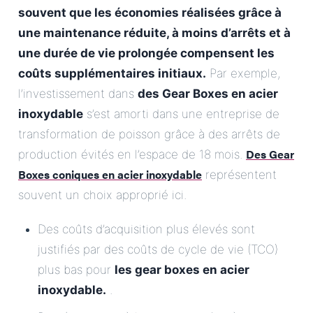
souvent que les économies réalisées grâce à
une maintenance réduite, à moins d’arrêts et à
une durée de vie prolongée compensent les
coûts supplémentaires initiaux.
Par exemple,
l’investissement dans
des Gear Boxes en acier
inoxydable
s’est amorti dans une entreprise de
transformation de poisson grâce à des arrêts de
Des Gear
production évités en l’espace de 18 mois.
Boxes coniques en acier inoxydable
représentent
souvent un choix approprié ici.
Des coûts d’acquisition plus élevés sont
justifiés par des coûts de cycle de vie (TCO)
plus bas pour
les gear boxes en acier
inoxydable.
.