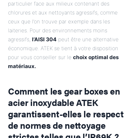
particulier face aux milieux contenant des
chlorures et aux nettoyants agressifs, comme
ceux que l’on trouve par exemple dans les
laiteries. Pour des environnements moins
agressifs,
l’AISI 304
peut être une alternative
économique. ATEK se tient à votre disposition
pour vous conseiller sur le
choix optimal des
matériaux.
.
Comment les gear boxes en
acier inoxydable ATEK
garantissent-elles le respect
de normes de nettoyage
strictes telles que l’IP69K ?