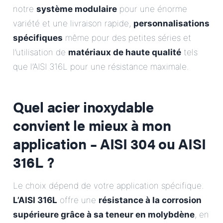
notre
système modulaire
pour une énorme
variété et une livraison rapide,
personnalisations
spécifiques
même pour des petites séries et
l’utilisation de
matériaux de haute qualité
tels
que l’AISI 316L pour une résistance maximale.
Quel acier inoxydable
convient le mieux à mon
application – AISI 304 ou AISI
316L ?
Le choix dépend de votre application spécifique.
L’AISI 316L
offre une
résistance à la corrosion
supérieure grâce à sa teneur en molybdène
, en