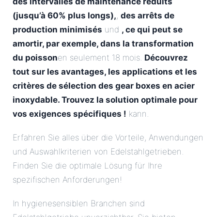
des intervalles de maintenance réduits
(jusqu’à 60% plus longs),
,
des arrêts de
production minimisés
und
, ce qui peut se
amortir, par exemple, dans la transformation
du poisson
en seulement 18 mois.
Découvrez
tout sur les avantages, les applications et les
critères de sélection des gear boxes en acier
inoxydable. Trouvez la solution optimale pour
vos exigences spécifiques !
kann.
Erfahren Sie alles über die Vorteile, Anwendungen
und Auswahlkriterien von Edelstahlgetrieben.
Finden Sie die optimale Lösung für Ihre
spezifischen Anforderungen!
In hygienesensiblen Branchen sind