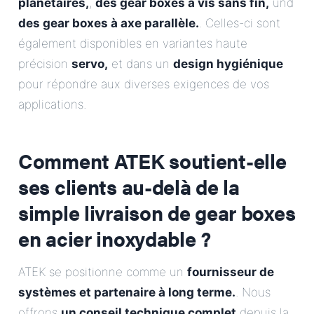
planétaires,
,
des gear boxes à vis sans fin,
und
des gear boxes à axe parallèle.
. Celles-ci sont
également disponibles en variantes haute
précision
servo,
et dans un
design hygiénique
pour répondre aux diverses exigences de vos
applications.
Comment ATEK soutient-elle
ses clients au-delà de la
simple livraison de gear boxes
en acier inoxydable ?
ATEK se positionne comme un
fournisseur de
systèmes et partenaire à long terme.
. Nous
offrons
un conseil technique complet
depuis la