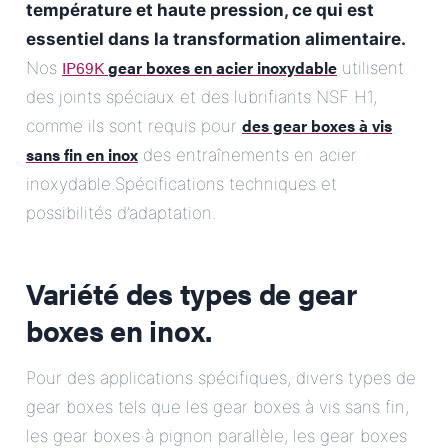
température et haute pression, ce qui est
essentiel dans la transformation alimentaire.
IP69K
gear boxes en acier inoxydable
Nos
utilisent
des joints spéciaux et des lubrifiants NSF H1,
des gear boxes à vis
comme ils sont requis pour
sans fin en inox
des entraînements en acier
inoxydable.Spécifications techniques et
possibilités d’adaptation.
Variété des types de gear
boxes en inox.
Pour des applications spécifiques, divers types de
gear boxes tels que les gear boxes à vis sans fin,
les gear boxes à pignon parallèle, les gear boxes