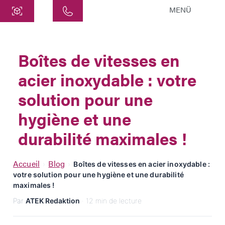
MENÜ
Centre
ATEK Drive Solutions GmbH
Boîtes de vitesses en
Siemensstraße 47
acier inoxydable : votre
25462 Rellingen
info@atek.de
solution pour une
+49 4101 7953-0
hygiène et une
durabilité maximales !
Ouvrir le chat
Accueil
Blog
›
›
Boîtes de vitesses en acier inoxydable :
votre solution pour une hygiène et une durabilité
Nom
maximales !
Par
ATEK Redaktion
· 12 min de lecture
Nom de l'entreprise