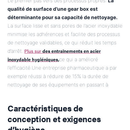
Le premier pas vers des processus propres.
La
qualité de surface d’une gear box est
déterminante pour sa capacité de nettoyage.
La surface lisse et sans pores de l’acier inoxydable
minimise les adhérences et facilite des processus
de nettoyage validables, ce qui réduit les temps
Plus sur
des entraînements en acier
d’arrêt.
inoxydable hygiéniques,
ce qui a amélioré
l’efficacité.Une entreprise pharmaceutique a par
exemple réussi à réduire de 15% la durée de
nettoyage de ses équipements en passant à
Caractéristiques de
conception et exigences
d’hygiène.