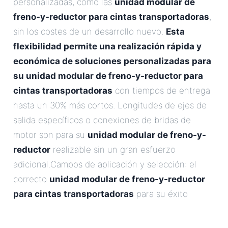
personalizadas, como las
unidad modular de
freno-y-reductor para cintas transportadoras
,
sin los costes de un desarrollo nuevo.
Esta
flexibilidad permite una realización rápida y
económica de soluciones personalizadas para
su
unidad modular de freno-y-reductor para
cintas transportadoras
con tiempos de entrega
hasta un 30% más cortos. Longitudes de ejes de
salida específicos o conexiones de bridas de
motor son para su
unidad modular de freno-y-
reductor
realizable sin un gran esfuerzo
adicional.Campos de aplicación y selección: el
correcto
unidad modular de freno-y-reductor
para cintas transportadoras
para su éxito