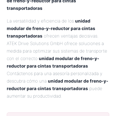
de freno-y-reductor para cintas
transportadoras
.
La versatilidad y eficiencia de los
unidad
modular de freno-y-reductor para cintas
transportadoras
ofrecen ventajas decisivas.
ATEK Drive Solutions GmbH ofrece soluciones a
medida para optimizar sus sistemas de transporte
con el correcto
unidad modular de freno-y-
reductor para cintas transportadoras
.
Contáctenos para una asesoría personalizada y
descubra cómo una
unidad modular de freno-y-
reductor para cintas transportadoras
puede
aumentar su productividad.