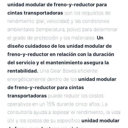
unidad modular de freno-y-reductor para
cintas transportadoras
son los requisitos de
rendimiento (par, velocidad) y las condiciones
ambientales (temperatura, polvo) para determinar
el grado de protección y los materiales.
Un
diseño cuidadoso de los
unidad modular de
freno-y-reductor
en relación con la duración
del servicio y el mantenimiento asegura la
rentabilidad.
Una Gear Boxes eficiente
energéticamente dentro de los
unidad modular
de freno-y-reductor para cintas
transportadoras
puede reducir los costos
operativos en un 15% durante cinco años. La
consultoría ayuda a sopesar el rendimiento, la vida
útil y los costos de su específico
unidad modular