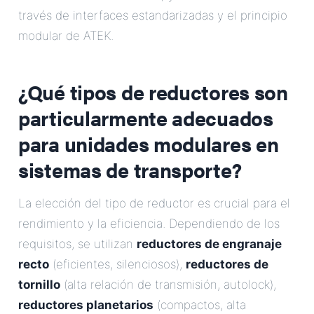
través de interfaces estandarizadas y el principio
modular de ATEK.
¿Qué tipos de reductores son
particularmente adecuados
para unidades modulares en
sistemas de transporte?
La elección del tipo de reductor es crucial para el
rendimiento y la eficiencia. Dependiendo de los
requisitos, se utilizan
reductores de engranaje
recto
(eficientes, silenciosos),
reductores de
tornillo
(alta relación de transmisión, autolock),
reductores planetarios
(compactos, alta