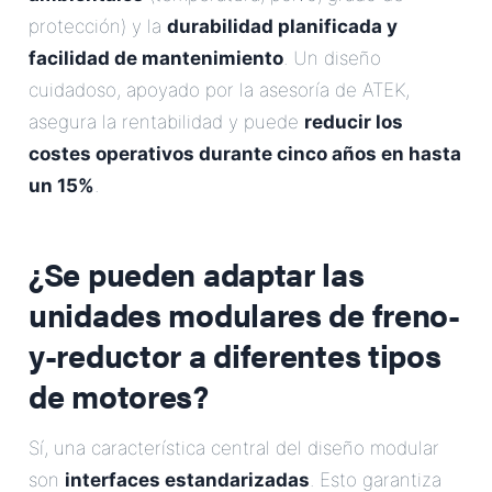
protección) y la
durabilidad planificada y
facilidad de mantenimiento
. Un diseño
cuidadoso, apoyado por la asesoría de ATEK,
asegura la rentabilidad y puede
reducir los
costes operativos durante cinco años en hasta
un 15%
.
¿Se pueden adaptar las
unidades modulares de freno-
y-reductor a diferentes tipos
de motores?
Sí, una característica central del diseño modular
son
interfaces estandarizadas
. Esto garantiza