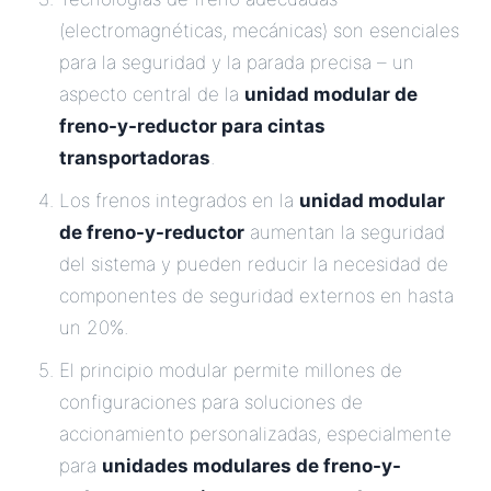
(electromagnéticas, mecánicas) son esenciales
para la seguridad y la parada precisa – un
aspecto central de la
unidad modular de
freno-y-reductor para cintas
transportadoras
.
Los frenos integrados en la
unidad modular
de freno-y-reductor
aumentan la seguridad
del sistema y pueden reducir la necesidad de
componentes de seguridad externos en hasta
un 20%.
El principio modular permite millones de
configuraciones para soluciones de
accionamiento personalizadas, especialmente
para
unidades modulares de freno-y-