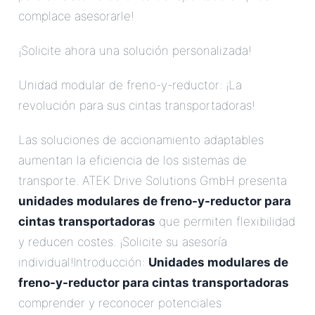
complace asesorarle!
¡Solicite ahora una solución personalizada!
Unidad modular de freno-y-reductor: ¡La
revolución para sus cintas transportadoras!
Las soluciones de accionamiento adaptables
aumentan la eficiencia de los sistemas de
transporte. ATEK Drive Solutions GmbH presenta
unidades modulares de freno-y-reductor para
cintas transportadoras
que permiten flexibilidad
y reducen costes. ¡Solicite su asesoría
individual!Introducción:
Unidades modulares de
freno-y-reductor para cintas transportadoras
comprender y reconocer potenciales