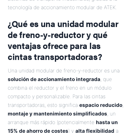
Correo Electrónico
tecnología de accionamiento modular de ATEK.
¿Qué es una unidad modular
Dirección
de freno-y-reductor y qué
Mensaje
ventajas ofrece para las
cintas transportadoras?
Una unidad modular de freno-y-reductor es una
solución de accionamiento integrada
, que
combina el reductor y el freno en un módulo
Enviar Mensaje
compacto y personalizable. Para las cintas
transportadoras, esto significa
espacio reducido
,
montaje y mantenimiento simplificados
, un
arranque más rápido (potencialmente
hasta un
15% de ahorro de costes
) y
alta flexibilidad
a