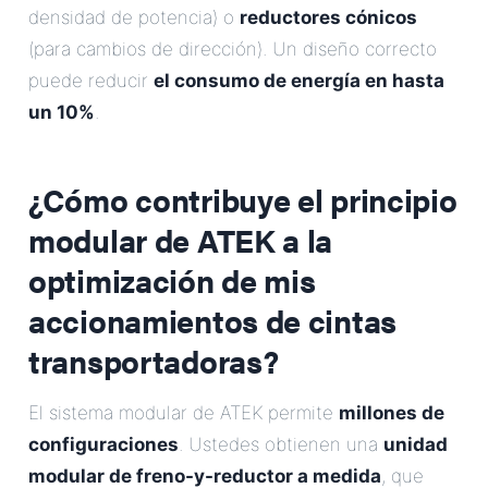
densidad de potencia) o
reductores cónicos
(para cambios de dirección). Un diseño correcto
puede reducir
el consumo de energía en hasta
un 10%
.
¿Cómo contribuye el principio
modular de ATEK a la
optimización de mis
accionamientos de cintas
transportadoras?
El sistema modular de ATEK permite
millones de
configuraciones
. Ustedes obtienen una
unidad
modular de freno-y-reductor a medida
, que