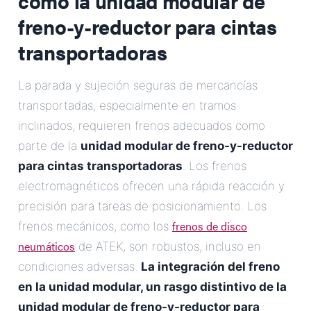
como la
unidad modular de
freno-y-reductor para cintas
transportadoras
La parada y sujeción seguras de mercancías
transportadas, especialmente en tramos
inclinados, requieren frenos adecuados como
parte de la
unidad modular de freno-y-reductor
para cintas transportadoras
. Los frenos
electromagnéticos ofrecen una rápida reacción y
precisión para tareas de posicionamiento. Los
frenos de disco
frenos mecánicos, como los
neumáticos
de ATEK, son robustos, incluso en
condiciones adversas.
La integración del freno
en la unidad modular, un rasgo distintivo de la
unidad modular de freno-y-reductor para