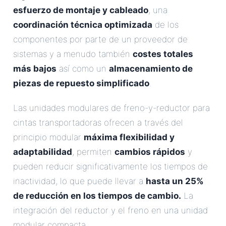
esfuerzo de montaje y cableado
, una
coordinación técnica optimizada
de los
componentes por parte de un proveedor de
sistemas y a menudo también
costes totales
más bajos
así como un
almacenamiento de
piezas de repuesto simplificado
.
Las unidades modulares de freno-y-reductor para
cintas transportadoras ofrecen a través del
principio modular
máxima flexibilidad y
adaptabilidad
, permiten
cambios rápidos
y
pueden reducir significativamente los tiempos de
inactividad, lo que puede llevar a
hasta un 25%
de reducción en los tiempos de cambio.
La
integración del reductor y el freno en una unidad
modular compacta