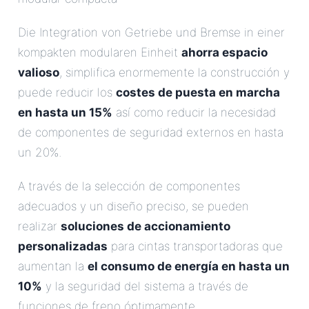
Die Integration von Getriebe und Bremse in einer
kompakten modularen Einheit
ahorra espacio
valioso
, simplifica enormemente la construcción y
puede reducir los
costes de puesta en marcha
en hasta un 15%
así como reducir la necesidad
de componentes de seguridad externos en hasta
un 20%.
A través de la selección de componentes
adecuados y un diseño preciso, se pueden
realizar
soluciones de accionamiento
personalizadas
para cintas transportadoras que
aumentan la
el consumo de energía en hasta un
10%
y la seguridad del sistema a través de
funciones de freno óptimamente