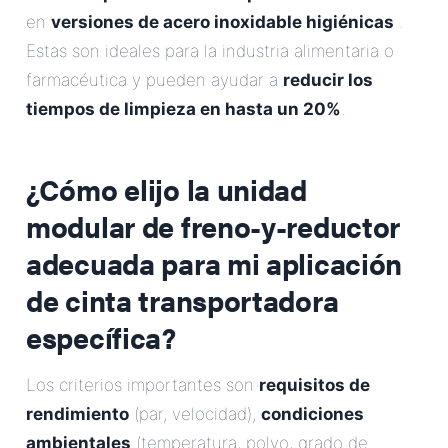
en
versiones de acero inoxidable higiénicas
.
Estas son ideales para la industria alimentaria o
farmacéutica y pueden ayudar a
reducir los
tiempos de limpieza en hasta un 20%
.
¿Cómo elijo la unidad
modular de freno-y-reductor
adecuada para mi aplicación
de cinta transportadora
específica?
Los criterios importantes son
requisitos de
rendimiento
(par, velocidad),
condiciones
ambientales
(temperatura, polvo, grado de