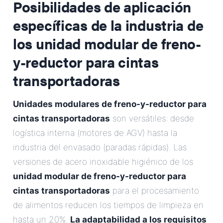
Posibilidades de aplicación
específicas de la industria de
los
unidad modular de freno-
y-reductor para cintas
transportadoras
Unidades modulares de freno-y-reductor para
cintas transportadoras
son versátiles: desde
logística interna (motores de AGV) hasta la
industria del envasado (paradas rápidas). Las
versiones de acero inoxidable higiénico de los
unidad modular de freno-y-reductor para
cintas transportadoras
para el procesamiento
de alimentos reducen los tiempos de limpieza en
hasta un 20%.
La adaptabilidad a los requisitos