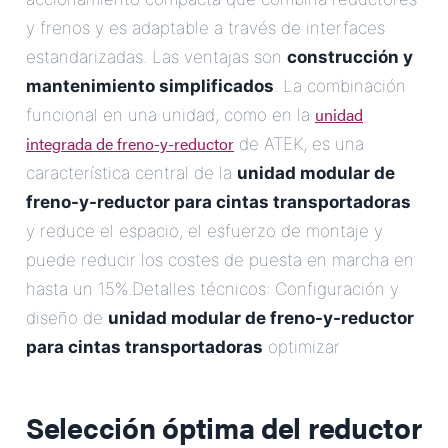
y frenos y es adaptable a través de interfaces
estandarizadas. Las ventajas son
construcción y
mantenimiento simplificados
. La combinación
unidad
funcional en una unidad, como en la
integrada de freno-y-reductor
de ATEK, es una
característica central de la
unidad modular de
freno-y-reductor para cintas transportadoras
y reduce el espacio, el esfuerzo de montaje y
puede reducir los costes de puesta en marcha en
hasta un 15%.Detalles técnicos: Configuración y
diseño de
unidad modular de freno-y-reductor
para cintas transportadoras
optimizar
Selección óptima del reductor