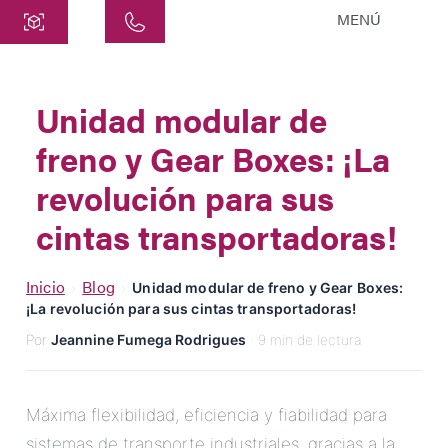
MENÚ
Central
ATEK Drive Solutions GmbH
Unidad modular de
Siemensstraße 47
freno y Gear Boxes: ¡La
25462 Rellingen
info@atek.de
revolución para sus
+49 4101 7953-0
cintas transportadoras!
Abrir Chat
Inicio
Blog
›
›
Unidad modular de freno y Gear Boxes:
¡La revolución para sus cintas transportadoras!
Por
Jeannine Fumega Rodrigues
· 9 min de lectura
Nombre
Nombre de la Empresa
Máxima flexibilidad, eficiencia y fiabilidad para
sistemas de transporte industriales, gracias a la