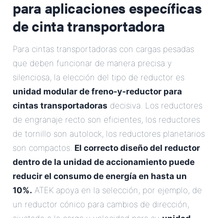
para aplicaciones específicas
de cinta transportadora
Para cintas transportadoras con cargas pesadas
que deben funcionar de manera precisa y
silenciosa, la elección del tipo de reductor es
unidad modular de freno-y-reductor para
cintas transportadoras
decisiva. Los reductores
de engranaje recto son eficientes, los reductores
de tornillo son autolock, los reductores planetarios
son compactos.
El correcto diseño del reductor
dentro de la unidad de accionamiento puede
reducir el consumo de energía en hasta un
10%.
ATEK apoya en la selección, por ejemplo, de
un reductor cónico para cambios de dirección,