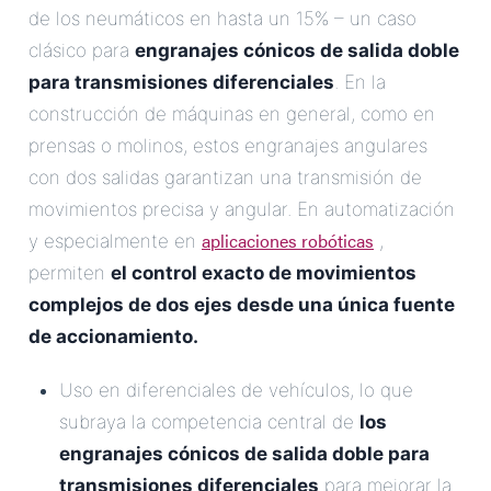
de los neumáticos en hasta un 15% – un caso
clásico para
engranajes cónicos de salida doble
para transmisiones diferenciales
. En la
construcción de máquinas en general, como en
prensas o molinos, estos engranajes angulares
con dos salidas garantizan una transmisión de
movimientos precisa y angular. En automatización
aplicaciones robóticas
y especialmente en
,
permiten
el control exacto de movimientos
complejos de dos ejes desde una única fuente
de accionamiento.
Uso en diferenciales de vehículos, lo que
subraya la competencia central de
los
engranajes cónicos de salida doble para
transmisiones diferenciales
para mejorar la