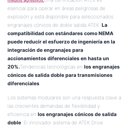
Una certificación ATEX es
esencial para operar en áreas peligrosas de
explosión y está disponible para seleccionados
engranajes cónicos de doble salida ATEK.
La
compatibilidad con estándares como NEMA
puede reducir el esfuerzo de ingeniería en la
integración de engranajes para
accionamientos diferenciales en hasta un
20%.
Tendencias tecnológicas en
los engranajes
cónicos de salida doble para transmisiones
diferenciales
Los sistemas modulares son una respuesta clave a
las crecientes demandas de flexibilidad y
eficiencia en
los engranajes cónicos de salida
doble
. El innovador sistema de ATEK Drive