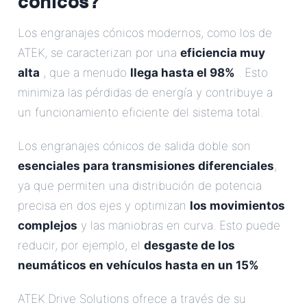
Los engranajes cónicos modernos, como los de
ATEK, se caracterizan por una
eficiencia muy
alta
, que a menudo
llega hasta el 98%
. Esto
minimiza las pérdidas de energía y contribuye a
un funcionamiento eficiente del sistema total.
Los engranajes cónicos de salida doble son
esenciales para transmisiones diferenciales
,
ya que permiten una distribución de potencia
precisa en dos ejes y optimizan
los movimientos
complejos
y las maniobras en curva. Esto puede
reducir, por ejemplo, el
desgaste de los
neumáticos en vehículos hasta en un 15%
.
ATEK Drive Solutions ofrece a través de su