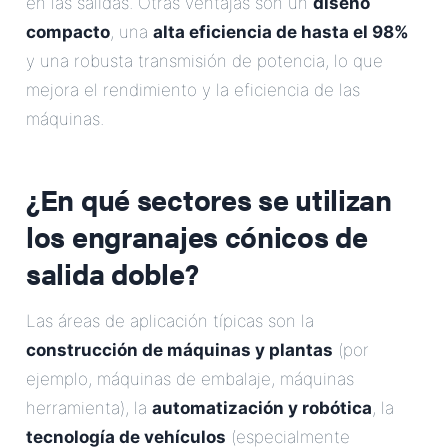
en las salidas. Otras ventajas son un
diseño
compacto
, una
alta eficiencia de hasta el 98%
y una robusta transmisión de potencia, lo que
mejora el rendimiento y la eficiencia de las
máquinas.
¿En qué sectores se utilizan
los engranajes cónicos de
salida doble?
Las áreas de aplicación típicas son la
construcción de máquinas y plantas
(por
ejemplo, máquinas de embalaje, máquinas
herramienta), la
automatización y robótica
, la
tecnología de vehículos
(especialmente