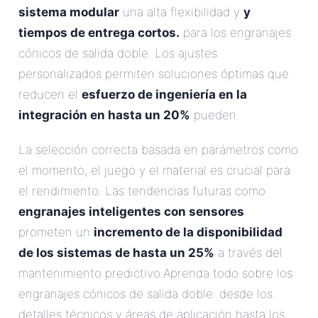
sistema modular
una alta flexibilidad y
y
tiempos de entrega cortos.
para los engranajes
cónicos de salida doble. Los ajustes
personalizados permiten soluciones óptimas que
reducen el
esfuerzo de ingeniería en la
integración en hasta un 20%
pueden.
La selección correcta basada en parámetros como
el momento, el juego y el material es crucial para
el rendimiento. Las tendencias futuras como
engranajes inteligentes con sensores
prometen un
incremento de la disponibilidad
de los sistemas de hasta un 25%
a través del
mantenimiento predictivo.Aprenda todo sobre los
engranajes cónicos de salida doble: desde los
detalles técnicos y áreas de aplicación hasta los