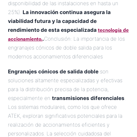
disponibilidad de las instalaciones en hasta un
25%).
La innovación continua asegura la
viabilidad futura y la capacidad de
tecnología de
rendimiento de esta especializada
accionamiento.
.
Conclusión: La importancia de los
engranajes cónicos de doble salida para los
modernos accionamientos diferenciales
Engranajes cónicos de salida doble
son
soluciones altamente especializadas y efectivas
para la distribución precisa de la potencia,
especialmente en
transmisiones diferenciales
.
Los sistemas modulares, como los que ofrece
ATEK, exploran significativos potenciales para la
realización de accionamientos eficientes y
personalizados. La selección cuidadosa del