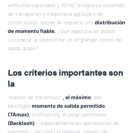
vehículos especiales y AGVs), la logística (sistemas
de transporte) y maquinaria agrícola y de
construcción, donde se requiere una
distribución
de momento fiable.
¿Qué aspectos se deben
considerar al seleccionar un engranaje cónico de
salida doble?
Los criterios importantes son
la
relación de transmisión
, el máximo
, das
benötigte
momento de salida permitido
(TAmax)
, la eficiencia, el juego permisible
(Backlash)
– especialmente en aplicaciones de
precisión – así como el material, tamaño de