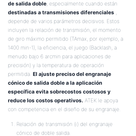
de salida doble
, especialmente cuando están
destinadas a transmisiones diferenciales
,
depende de varios parámetros decisivos. Estos
incluyen la relación de transmisión, el momento
de giro máximo permitido (TAmax, por ejemplo, a
1400 min-1), la eficiencia, el juego (Backlash, a
menudo bajo 6 arcmin para aplicaciones de
precisión) y la temperatura de operación
permitida.
El ajuste preciso del engranaje
cónico de salida doble a la aplicación
específica evita sobrecostos costosos y
reduce los costos operativos.
ATEK le apoya
con competencia en el diseño de su engranaje.
Relación de transmisión (i) del engranaje
cónico de doble salida.