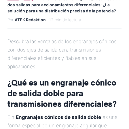
dos salidas para accionamientos diferenciales: ¿La
Correo Electrónico
solución para una distribución precisa de la potencia?
Por
ATEK Redaktion
· 12 min de lectura
Dirección
Mensaje
Descubra las ventajas de los engranajes cónicos
con dos ejes de salida para transmisiones
diferenciales eficientes y fiables en sus
aplicaciones.
¿Qué es un engranaje cónico
de salida doble para
Enviar Mensaje
transmisiones diferenciales?
Ein
Engranajes cónicos de salida doble
es una
forma especial de un engranaje angular que