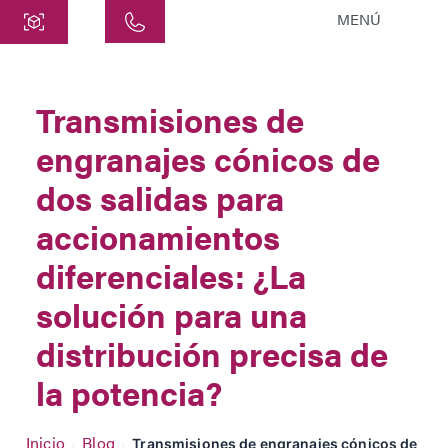
MENÚ
Central
ATEK Drive Solutions GmbH
Transmisiones de
Siemensstraße 47
engranajes cónicos de
25462 Rellingen
info@atek.de
dos salidas para
+49 4101 7953-0
accionamientos
diferenciales: ¿La
Abrir Chat
solución para una
distribución precisa de
Nombre
la potencia?
Nombre de la Empresa
Inicio
Blog
›
›
Transmisiones de engranajes cónicos de