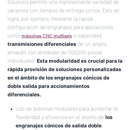
Solutions permite una impresionante variedad de
variantes con tiempos de entrega cortos. Esto se
logra, por ejemplo, mediante la rápida
configuración de engranajes para aplicaciones
máquinas CNC multiaxis
como
o especiales
transmisiones diferenciales
de un amplio
almacén con alrededor de 500,000 piezas
individuales.
Esta modularidad es crucial para la
rápida provisión de soluciones personalizadas
en el ámbito de los engranajes cónicos de
doble salida para accionamientos
diferenciales.
Uso de sistemas modulares para aumentar la
flexibilidad y eficiencia en el diseño de
los
engranajes cónicos de salida doble
.