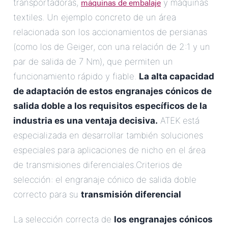
máquinas de embalaje
transportadoras,
y máquinas
textiles. Un ejemplo concreto de un área
relacionada son los accionamientos de persianas
(como los de Geiger, con una relación de 2:1 y un
par de salida de 7 Nm), que permiten un
funcionamiento rápido y fiable.
La alta capacidad
de adaptación de estos engranajes cónicos de
salida doble a los requisitos específicos de la
industria es una ventaja decisiva.
ATEK está
especializada en desarrollar también soluciones
especiales para aplicaciones de nicho en el área
de transmisiones diferenciales.Criterios de
selección: el engranaje cónico de salida doble
correcto para su
transmisión diferencial
La selección correcta de
los engranajes cónicos