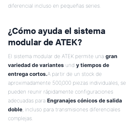
diferencial incluso en pequeñas series.
¿Cómo ayuda el sistema
modular de ATEK?
El sistema modular de ATEK permite una
gran
variedad de variantes
und
y tiempos de
entrega cortos.
A partir de un stock de
aproximadamente 500,000 piezas individuales, se
pueden reunir rápidamente configuraciones
adecuadas para
Engranajes cónicos de salida
doble
, incluso para transmisiones diferenciales
complejas.