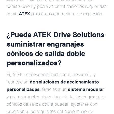
construcción y posibles certificaciones requeridas
como
ATEX
para áreas con peligro de explosión.
¿Puede ATEK Drive Solutions
suministrar engranajes
cónicos de salida doble
personalizados?
Sí, ATEK está especializado en el desarrollo y
fabricación
de soluciones de accionamiento
personalizadas
. Gracias a un
sistema modular
y gran competencia en ingeniería, los engranajes
cónicos de salida doble pueden ajustarse con
precisión a los requisitos del accionamiento