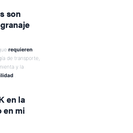
es son
ngranaje
 que
requieren
gía de transporte,
mienta y la
ilidad
.
 en la
o en mi