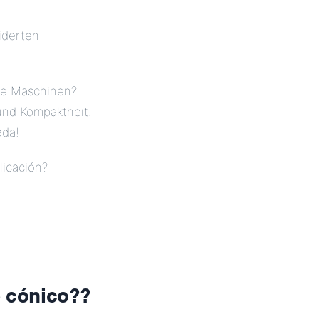
iderten
hre Maschinen?
und Kompaktheit.
ada!
licación?
 cónico?
?