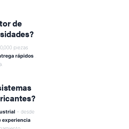
tor de
esidades?
0,000 piezas
ntrega rápidos
.
a.
sistemas
bricantes?
ustrial
– desde
 experiencia
onamiento