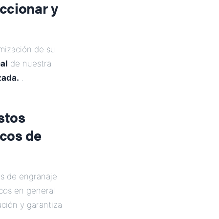
ccionar y
mización de su
al
de nuestra
zada.
.
stos
icos de
es de engranaje
cos en general
ción y garantiza