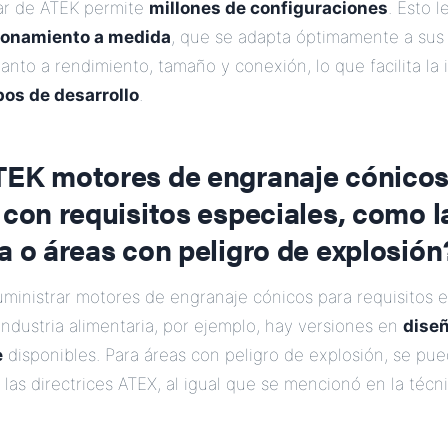
ar de ATEK permite
millones de configuraciones
. Esto 
ionamiento a medida
, que se adapta óptimamente a sus 
anto a rendimiento, tamaño y conexión, lo que facilita la 
pos de desarrollo
.
TEK motores de engranaje cónicos
 con requisitos especiales, como l
a o áreas con peligro de explosión
uministrar motores de engranaje cónicos para requisitos 
a industria alimentaria, por ejemplo, hay versiones en
diseñ
e
disponibles. Para áreas con peligro de explosión, se pu
las directrices ATEX, al igual que se mencionó en la técni