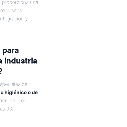
le proporciona una
requisitos
integración y
 para
a industria
?
especiales de
o higiénico o de
eden ofrecer
ca JS.