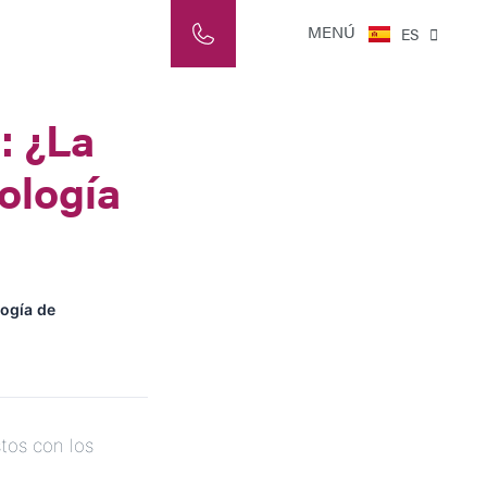
NL
MENÚ
ES
IT
: ¿La
nología
logía de
tos con los