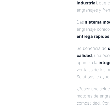
industrial
, que 
engranajes y fre
Das
sistema mo
engranaje cónico
entrega rápidos
Se beneficia de
s
calidad
, una exc
optimiza la
integ
ventajas de los 
Solutions le ayud
¿Busca una soluc
motores de engra
compacidad. Con