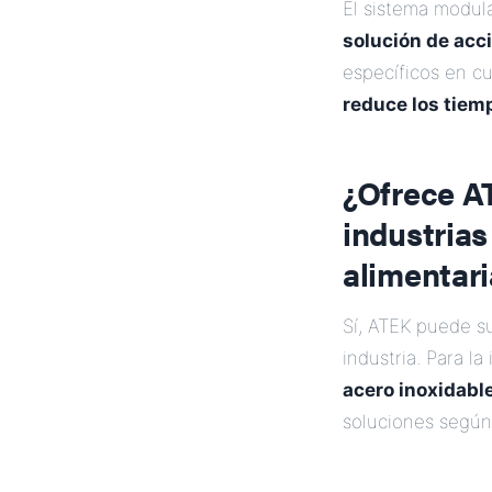
El sistema modul
solución de acc
específicos en cu
reduce los tiem
¿Ofrece A
industrias
alimentari
Sí, ATEK puede s
industria. Para l
acero inoxidabl
soluciones según 