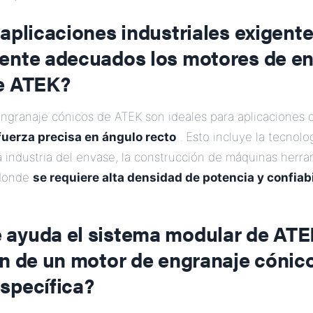
aplicaciones industriales exigent
ente adecuados los motores de e
e ATEK?
ngranaje cónicos de ATEK son ideales para aplicaciones
fuerza precisa en ángulo recto
. Esto incluye la tecnolo
 la industria del envase, la construcción de máquinas herra
 donde
se requiere alta densidad de potencia y confiab
ayuda el sistema modular de ATEK
ón de un motor de engranaje cónic
specífica?