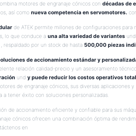
combina motores de engranaje cónicos con
décadas de e
nos, así como
nueva competencia en servomotores.
com
dular
de ATEK permite millones de configuraciones para 
s, lo que conduce a
una alta variedad de variantes
un
, respaldado por un stock de hasta
500,000 piezas indi
oluciones de accionamiento estándar y personalizada
elente relación calidad-precio y un asesoramiento técnico
ración
und
y puede reducir los costos operativos tota
motores de engranaje cónicos, sus diversas aplicaciones 
a a tener éxito con soluciones personalizadas.
ión de accionamiento eficiente y confiable para sus máq
naje cónicos ofrecen una combinación óptima de rendim
táctenos en