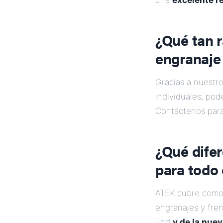
una
excelente r
¿Qué tan 
engranaje
Gracias a nuestr
individuales, po
Contáctenos para 
¿Qué dife
para todo 
ATEK cubre como
engranajes y fre
und
y de la nue