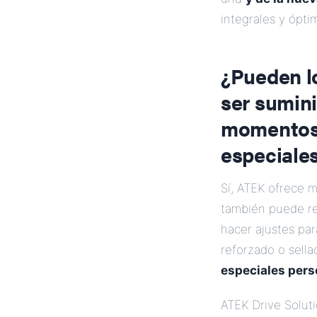
integrales y ópt
¿Pueden l
ser sumini
momentos 
especiale
Sí, ATEK ofrece 
también puede re
hacer ajustes pa
reforzado o sell
especiales pers
ATEK Drive Solut