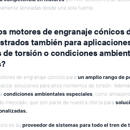
imamente alineadas desde una sola fuente.
os motores de engranaje cónicos 
strados también para aplicaciones
de torsión o condiciones ambient
s?
motores de engranaje cónicos para
un amplio rango de p
alizar soluciones para altos momentos de torsión. Ademá
ra
condiciones ambientales especiales
, como almacen
ado mejorado, que son parte de nuestra oferta para
soluc
onalizadas.
.
ions es su
proveedor de sistemas para todo el tren de