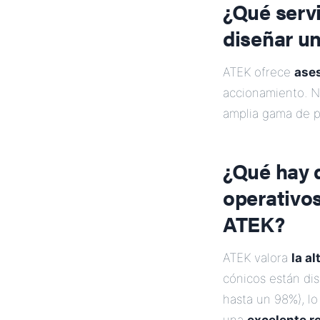
¿Qué servi
diseñar u
ATEK ofrece
ases
accionamiento. N
amplia gama de p
¿Qué hay d
operativo
ATEK?
ATEK valora
la al
cónicos están di
hasta un 98%), l