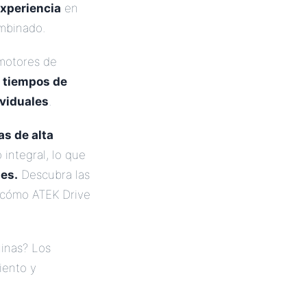
xperiencia
en
binado.
motores de
d
tiempos de
viduales
.
s de alta
 integral, lo que
les.
Descubra las
y cómo ATEK Drive
uinas? Los
iento y