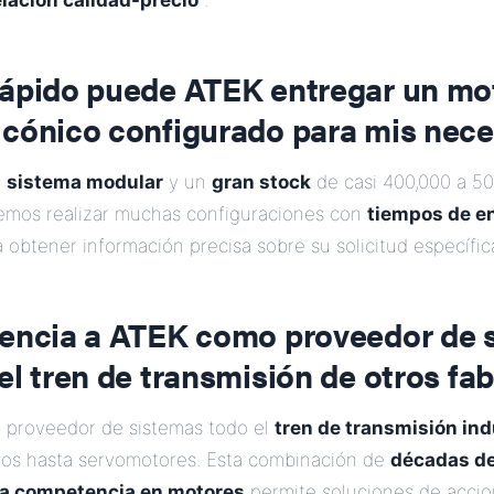
elación calidad-precio
.
rápido puede ATEK entregar un mo
 cónico configurado para mis nec
o
sistema modular
y un
gran stock
de casi 400,000 a 50
demos realizar muchas configuraciones con
tiempos de e
obtener información precisa sobre su solicitud específic
rencia a ATEK como proveedor de 
el tren de transmisión de otros fa
 proveedor de sistemas todo el
tren de transmisión ind
nos hasta servomotores. Esta combinación de
décadas de
va competencia en motores
permite soluciones de acci