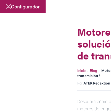
Configurador
Central
ATEK Drive Solutions GmbH
Motore
Siemensstraße 47
solució
25462 Rellingen
info@atek.de
de tra
+49 4101 7953-0
Inicio
Blog
›
›
Motor
transmisión?
Abrir Chat
Por
ATEK Redaktion
Descubra cómo opt
motores de engra