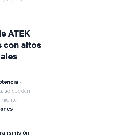
de ATEK
 con altos
ales
otencia
y
s, se pueden
amiento
iones
 transmisión