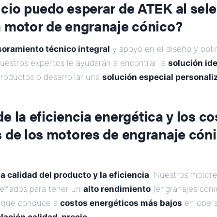
cio puedo esperar de ATEK al sele
n motor de engranaje cónico?
oramiento técnico integral
y apoyo en el diseño y opti
uestros expertos le ayudarán a encontrar la
solución ide
roductos o desarrollar una
solución especial personali
e la eficiencia energética y los co
s de los motores de engranaje cón
ta calidad del producto y la eficiencia
. Nuestros motor
señados para tener un
alto rendimiento
(engranajes cóni
o que conduce a
costos energéticos más bajos
en opera