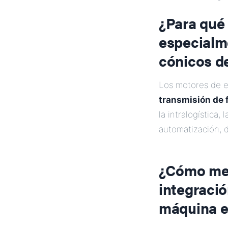
¿Para qué 
especialm
cónicos d
Los motores de e
transmisión de 
la intralogística,
automatización,
¿Cómo me 
integraci
máquina e