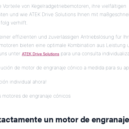
 Vorteile von Kegelradgetriebemotoren, ihre vielfältigen
iten und wie ATEK Drive Solutions Ihnen mit maßgeschne
lg verhilft.
einer effizienten und zuverlässigen Antriebslösung für I
motoren bieten eine optimale Kombination aus Leistung 
 uns unter
ATEK Drive Solutions
para una consulta individualiz
lución de motor de engranaje cónico a medida para su ap
ción individual ahora!
os motores de engranaje cónicos
xactamente un
motor de engranaje