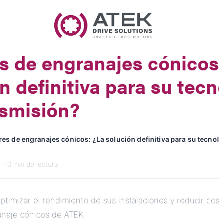
Nombre
Nombre de la Empresa
s de engranajes cónicos
Correo Electrónico
n definitiva para su tec
Dirección
nsmisión?
Mensaje
es de engranajes cónicos: ¿La solución definitiva para su tecno
· 10 min de lectura
imizar el rendimiento de sus instalaciones y reducir cos
Enviar Mensaje
naje cónicos de ATEK.