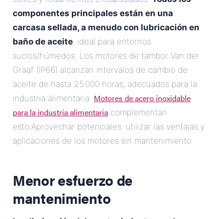
componentes principales están en una
carcasa sellada, a menudo con lubricación en
baño de aceite
, ideal para entornos
sucios/húmedos. Los motores de tambor Van der
Graaf (IP66) alcanzan intervalos de cambio de
aceite de hasta 25.000 horas, adecuados para la
Motores de acero inoxidable
industria alimentaria.
para la industria alimentaria
complementan
esto.Aprovechar potenciales: utilizar las ventajas y
aplicaciones de los motores sin mantenimiento
Menor esfuerzo de
mantenimiento