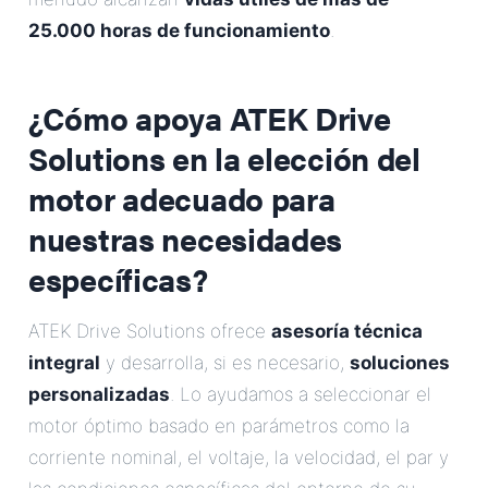
25.000 horas de funcionamiento
.
¿Cómo apoya ATEK Drive
Solutions en la elección del
motor adecuado para
nuestras necesidades
específicas?
ATEK Drive Solutions ofrece
asesoría técnica
integral
y desarrolla, si es necesario,
soluciones
personalizadas
. Lo ayudamos a seleccionar el
motor óptimo basado en parámetros como la
corriente nominal, el voltaje, la velocidad, el par y