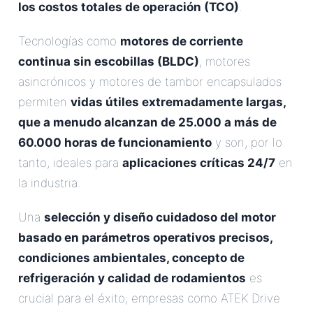
los costos totales de operación (TCO)
.
Tecnologías como
motores de corriente
continua sin escobillas (BLDC)
, motores
asincrónicos y motores de tambor encapsulados
permiten
vidas útiles extremadamente largas,
que a menudo alcanzan de 25.000 a más de
60.000 horas de funcionamiento
y son, por lo
tanto, ideales para
aplicaciones críticas 24/7
en
la industria.
Una
selección y diseño cuidadoso del motor
basado en parámetros operativos precisos,
condiciones ambientales, concepto de
refrigeración y calidad de rodamientos
es
crucial para el éxito; empresas como ATEK Drive