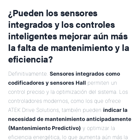
¿Pueden los sensores
integrados y los controles
inteligentes mejorar aún más
la falta de mantenimiento y la
eficiencia?
Definitivamente.
Sensores integrados como
codificadores y sensores Hall
permiten un
control preciso y la optimización del sistema. Los
controladores modernos, como los que ofrece
ATEK Drive Solutions, también pueden
indicar la
necesidad de mantenimiento anticipadamente
(Mantenimiento Predictivo)
y optimizar la
eficiencia energética, lo que aumenta aún más la