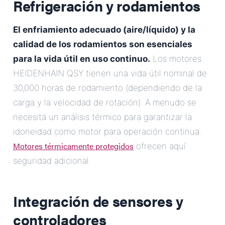
Refrigeración y rodamientos
El enfriamiento adecuado (aire/líquido) y la
calidad de los rodamientos son esenciales
para la vida útil en uso continuo.
Los motores
HEIDENHAIN QSY tienen una vida útil nominal de
30,000 horas de rodamiento (dependiendo de la
carga y la velocidad de rotación). A menudo se
necesita un análisis térmico para garantizar la
idoneidad como motor para operación continua.
Motores térmicamente protegidos
ofrecen aquí
seguridad adicional.
Integración de sensores y
controladores