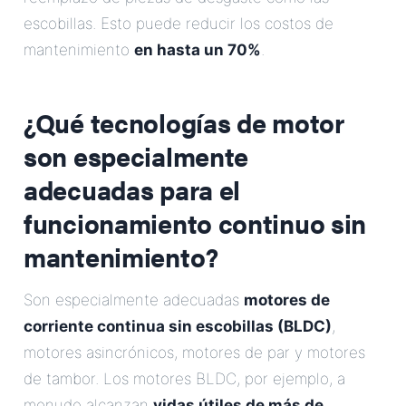
escobillas. Esto puede reducir los costos de
mantenimiento
en hasta un 70%
.
¿Qué tecnologías de motor
son especialmente
adecuadas para el
funcionamiento continuo sin
mantenimiento?
Son especialmente adecuadas
motores de
corriente continua sin escobillas (BLDC)
,
motores asincrónicos, motores de par y motores
de tambor. Los motores BLDC, por ejemplo, a
menudo alcanzan
vidas útiles de más de