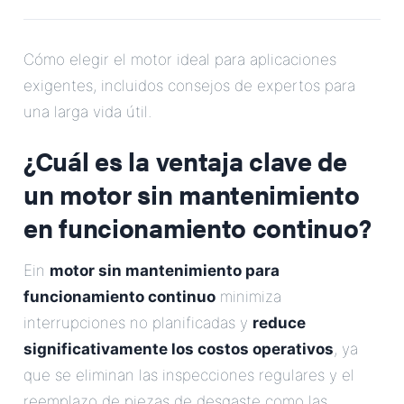
Correo Electrónico
Cómo elegir el motor ideal para aplicaciones
Dirección
exigentes, incluidos consejos de expertos para
una larga vida útil.
Mensaje
¿Cuál es la ventaja clave de
un motor sin mantenimiento
en funcionamiento continuo?
Ein
motor sin mantenimiento para
Enviar Mensaje
funcionamiento continuo
minimiza
interrupciones no planificadas y
reduce
significativamente los costos operativos
, ya
que se eliminan las inspecciones regulares y el
reemplazo de piezas de desgaste como las