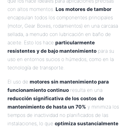
que los hace ideales para aplicaciones precisas
con altos momentos.
Los motores de tambor
encapsulan todos los componentes principales
(motor, Gear Boxes, rodamientos) en una carcasa
sellada, a menudo con lubricación en baño de
aceite. Esto los hace
particularmente
resistentes y de bajo mantenimiento
para su
uso en entornos sucios o húmedos, como en la
tecnología de transporte.
El uso de
motores sin mantenimiento para
funcionamiento continuo
resulta en una
reducción significativa de los costos de
mantenimiento de hasta un 70%
y minimiza los
tiempos de inactividad no planificados de las
instalaciones, lo que
optimiza sustancialmente