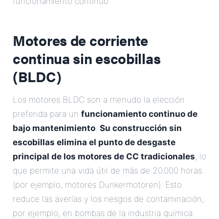
funcionamiento continuo
Motores de corriente
continua sin escobillas
(BLDC)
Los motores BLDC son a menudo la elección
preferida para un
funcionamiento continuo de
bajo mantenimiento
.
Su construcción sin
escobillas elimina el punto de desgaste
principal de los motores de CC tradicionales
, lo
que permite una vida útil de más de 20.000 horas
(por ejemplo, motores Dunkermotoren). Esto
reduce las averías y los riesgos de contaminación,
por ejemplo, en bombas de la industria química.