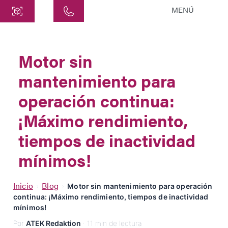
MENÚ
Central
ATEK Drive Solutions GmbH
Motor sin
Siemensstraße 47
mantenimiento para
25462 Rellingen
info@atek.de
operación continua:
+49 4101 7953-0
¡Máximo rendimiento,
tiempos de inactividad
Abrir Chat
mínimos!
Nombre
Inicio
Blog
›
›
Motor sin mantenimiento para operación
continua: ¡Máximo rendimiento, tiempos de inactividad
mínimos!
Nombre de la Empresa
Por
ATEK Redaktion
· 11 min de lectura