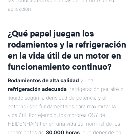
las condiciones específicas del entorno de su
aplicación.
¿Qué papel juegan los
rodamientos y la refrigeración
en la vida útil de un motor en
funcionamiento continuo?
Rodamientos de alta calidad
y una
refrigeración adecuada
(refrigeración por aire o
líquido según la densidad de potencia y el
entorno) son fundamentales para maximizar la
vida útil. Por ejemplo, los motores QSY de
HEIDENHAIN tienen una vida útil nominal de los
rodamientos de
30.000 horas
, que depende en