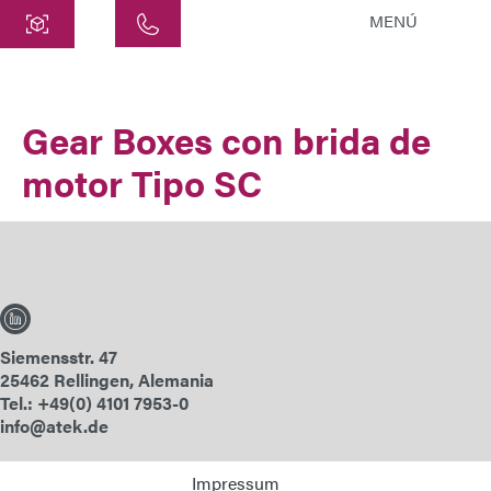
MENÚ
Central
ATEK Drive Solutions GmbH
Gear Boxes con brida de
Siemensstraße 47
motor Tipo SC
25462 Rellingen
info@atek.de
+49 4101 7953-0
Abrir Chat
Siemensstr. 47
25462 Rellingen, Alemania
Nombre
Tel.: +49(0) 4101 7953-0
info@atek.de
Nombre de la Empresa
Impressum