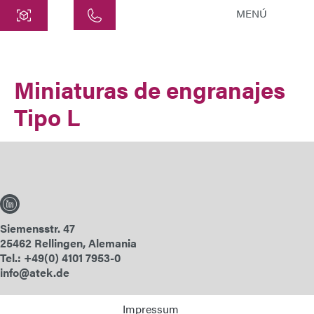
MENÚ
Central
ATEK Drive Solutions GmbH
Miniaturas de engranajes
Siemensstraße 47
Tipo L
25462 Rellingen
info@atek.de
+49 4101 7953-0
Abrir Chat
Siemensstr. 47
25462 Rellingen, Alemania
Nombre
Tel.: +49(0) 4101 7953-0
info@atek.de
Nombre de la Empresa
Impressum